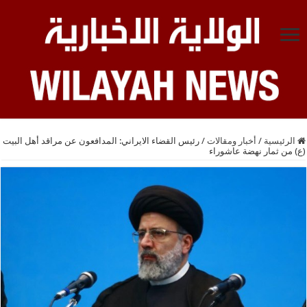
الرئيسية
/
أخبار ومقالات
/
رئيس القضاء الايراني: المدافعون عن مراقد أهل البيت
(ع) من ثمار نهضة عاشوراء