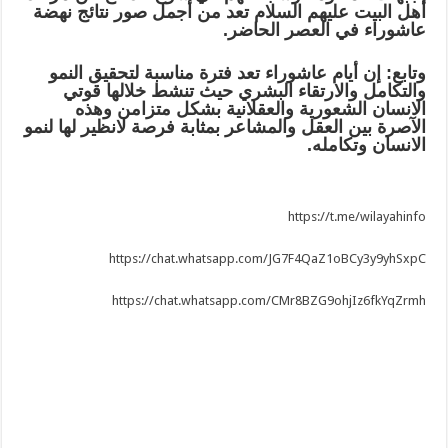
أهل البيت عليهم السلام تعد من أجمل صور نتائج نهضة
عاشوراء في العصر الحاضر.
وتابع: إن أيام عاشوراء تعد فترة مناسبة لتحقيق النمو
والتكامل والارتقاء البشري حيث تنشط خلالها قوتي
الانسان الشعورية والعقلانية بشكل متزامن وهذه
الآصرة بين العقل والمشاعر بمثابة فرصة لانظير لها لنمو
الانسان وتكامله.
https://t.me/wilayahinfo
https://chat.whatsapp.com/JG7F4QaZ1oBCy3y9yhSxpC
https://chat.whatsapp.com/CMr8BZG9ohjIz6fkYqZrmh