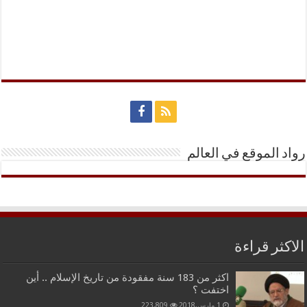
رواد الموقع في العالم
الاكثر قراءة
اكثر من 183 سنة مفقودة من تاريخ الإسلام .. أين
اختفت ؟
1 مارس,2018
223,809