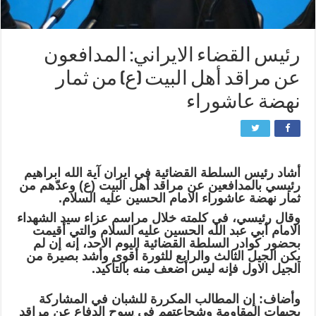
رئيس القضاء الايراني: المدافعون
عن مراقد أهل البيت (ع) من ثمار
نهضة عاشوراء
أشاد رئيس السلطة القضائية في ايران آية الله ابراهيم
رئيسي بالمدافعين عن مراقد أهل البيت (ع) وعدّهم من
ثمار نهضة عاشوراء الامام الحسين عليه السلام.
وقال رئيسي، في كلمته خلال مراسم عزاء سيد الشهداء
الامام أبي عبد الله الحسين عليه السلام والتي أقيمت
بحضور كوادر السلطة القضائية اليوم الاحد، إنه إن لم
يكن الجيل الثالث والرابع للثورة أقوى وأشد بصيرة من
الجيل الاول فإنه ليس أضعف منه بالتأكيد.
وأضاف: إن المطالب المكررة للشبان في المشاركة
بجبهات المقاومة وشجاعتهم في سوح الدفاع عن مراقد