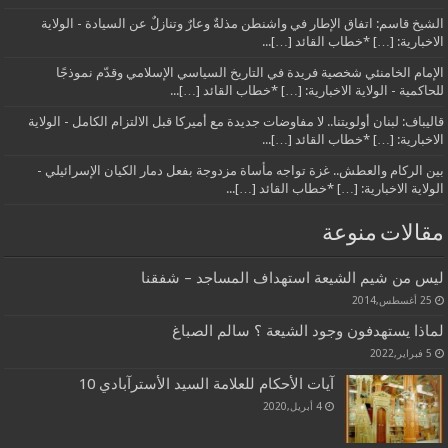
الشيخ قاسم: اتفاق الإطار في واشنطن مذلةٌ وعارٌ وتنازلٌ عن السيادة - الولاية
الاخبارية: […] *خطاب القائد […]...
الإمام الخامنئي شخصية فريدة في التاريخ السياسي الإسلامي وقدّم نموذجًا
للحاكمية - الولاية الاخبارية: […] *خطاب القائد […]...
قاليباف: لبنان أولويتنا.. لا مفاوضات جديدة مع أميركا قبل الالتزام الكامل - الولاية
الاخبارية: […] *خطاب القائد […]...
بين الركام والعطش.. غزة تواجه مأساة مزدوجة بفعل دمار الكيان الإسرائيلي -
الولاية الاخبارية: […] *خطاب القائد […]...
مقالات منوعة
ليس من شيم الشيعة استهداف المساجد – شفقنا
25 أغسطس,2014
لماذا يستهدفون وجود الشيعة ؟ سالم الصباغ
5 فبراير,2022
آيات الأحكام للعلامة السيد الأسترآبادي 10
4 أبريل,2020