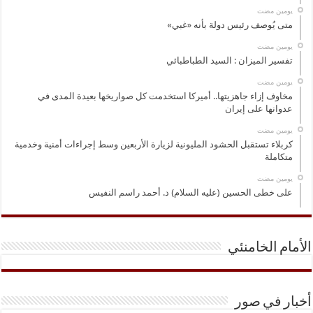
‏يومين مضت
متى يُوصف رئيس دولة بأنه «غبي»
‏يومين مضت
تفسير الميزان : السيد الطباطبائي
‏يومين مضت
مخاوف إزاء جاهزيتها.. أميركا استخدمت كل صواريخها بعيدة المدى في
عدوانها على إيران
‏يومين مضت
كربلاء تستقبل الحشود المليونية لزيارة الأربعين وسط إجراءات أمنية وخدمية
متكاملة
‏يومين مضت
على خطى الحسين (عليه السلام) د. أحمد راسم النفيس
الأمام الخامنئي
أخبار في صور