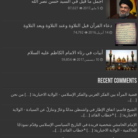
أجمل ما قيل في السيد حسن نصر الله
5 مايو,2017
87,027
دعاء القرآن قبل التلاوة وعند التلاوة وبعد التلاوة
14 أبريل,2016
74,792
أبيات في رثاء الامام الكاظم عليه السلام
10 ديسمبر,2017
59,856
Recent Comments
قضية المرأة بين الفكر الغربي والفكر الإسلامي - الولاية الاخبارية: […] من نحن
[…]...
الشيخ قاسم: اتفاق الإطار في واشنطن مذلةٌ وعارٌ وتنازلٌ عن السيادة - الولاية
الاخبارية: […] *خطاب القائد […]...
الإمام الخامنئي شخصية فريدة في التاريخ السياسي الإسلامي وقدّم نموذجًا
للحاكمية - الولاية الاخبارية: […] *خطاب القائد […]...