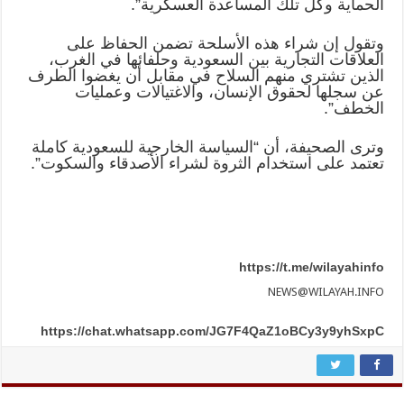
الحماية وكل تلك المساعدة العسكرية”.
وتقول إن شراء هذه الأسلحة تضمن الحفاظ على
العلاقات التجارية بين السعودية وحلفائها في الغرب،
الذين تشتري منهم السلاح في مقابل أن يغضوا الطرف
عن سجلها لحقوق الإنسان، والاغتيالات وعمليات
الخطف”.
وترى الصحيفة، أن “السياسة الخارجية للسعودية كاملة
تعتمد على استخدام الثروة لشراء الأصدقاء والسكوت”.
https://t.me/wilayahinfo
NEWS@WILAYAH.INFO
https://chat.whatsapp.com/JG7F4QaZ1oBCy3y9yhSxpC