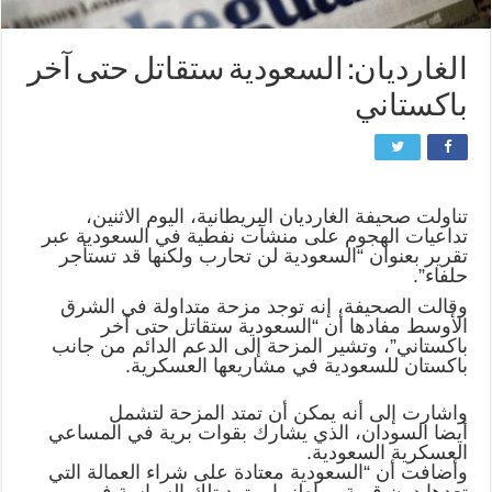
الغارديان: السعودية ستقاتل حتى آخر
باكستاني
تناولت صحيفة الغارديان البريطانية، اليوم الاثنين،
تداعيات الهجوم على منشآت نفطية في السعودية عبر
تقرير بعنوان “السعودية لن تحارب ولكنها قد تستأجر
حلفاء”.
وقالت الصحيفة، إنه توجد مزحة متداولة في الشرق
الأوسط مفادها أن “السعودية ستقاتل حتى آخر
باكستاني”، وتشير المزحة إلى الدعم الدائم من جانب
باكستان للسعودية في مشاريعها العسكرية.
واشارت إلى أنه يمكن أن تمتد المزحة لتشمل
أيضا السودان، الذي يشارك بقوات برية في المساعي
العسكرية السعودية.
وأضافت أن “السعودية معتادة على شراء العمالة التي
تعدها دون قيمة مواطنيها، وتمد تلك السياسة في