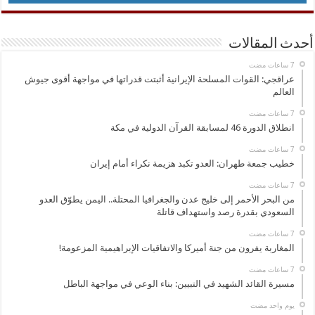
أحدث المقالات
عراقجي: القوات المسلحة الإيرانية أثبتت قدراتها في مواجهة أقوى جيوش
العالم
انطلاق الدورة 46 لمسابقة القرآن الدولية في مكة
خطيب جمعة طهران: العدو تكبد هزيمة نكراء أمام إيران
من البحر الأحمر إلى خليج عدن والجغرافيا المحتلة.. اليمن يطوّق العدو
السعودي بقدرة رصد واستهداف قاتلة
المغاربة يفرون من جنة أميركا والاتفاقيات الإبراهيمية المزعومة!
مسيرة القائد الشهيد في التبيين: بناء الوعي في مواجهة الباطل
‏يوم واحد مضت