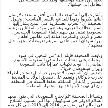
التعامل إلى جيشها”.
وأشارت إلى أنه “توجد دائما دول أفقر مستعدة لإرسال
أبنائها ليكونوا وقودا للمدافع بالسعر المناسب”، وتقول
الصحيفة إن “الحرب العسكرية على اليمن يشار إليها
باسم التحالف العربي، وهو تعبير مهذب لمقاتلين بزعامة
السعودية تضم، من بينهم حلفاء السعودية الخليجيين،
مصر والأردن والمغرب إضافة إلى مقاتلين أطفال
من السودان الذين تتلقى أسرهم تعويضات مجزية حال
مقتلهم”.
وتابعت الصحيفة قائلة، إنه “من المحير، في ضوء
الهجمات على منشآت نفطية في السعودية الأسبوع
الماضي، أن توجد تكهنات عما إذا كانت السعودية
وإيران ستخوضان حربا”.
وتضيف أن “السعودية لا تخوض حربا، بل تستأجر أطرافا
تحارب بالوكالة، وتعتمد على تصديق الولايات المتحدة
لاستمرار كذبة أن المملكة تحفظ السلام في المنطقة
وأن أي تهديد لأمنها قد يهز استقرار المنطقة”.
وتتساءل الصحيفة “لم تحتاج السعودية، التي يقول معهد
السلام الدولي في ستوكهولم إنها أكبر مستورد للسلاح
في العالم في الفترة من 2014 إلى 2018، إلى كل هذه