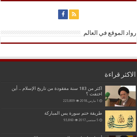
رواد الموقع في العالم
الاكثر قراءة
اكثر من 183 سنة مفقودة من تاريخ الإسلام .. أين
اختفت ؟
1 مارس,2018
223,809
طريقة ختم سورة يس المباركة
5 سبتمبر,2017
93,860