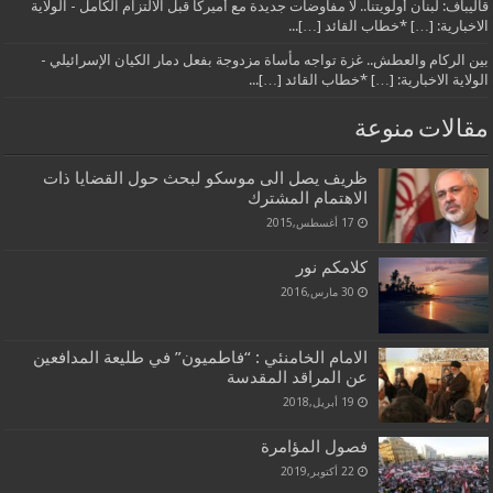
قاليباف: لبنان أولويتنا.. لا مفاوضات جديدة مع أميركا قبل الالتزام الكامل - الولاية
الاخبارية: […] *خطاب القائد […]...
بين الركام والعطش.. غزة تواجه مأساة مزدوجة بفعل دمار الكيان الإسرائيلي -
الولاية الاخبارية: […] *خطاب القائد […]...
مقالات منوعة
ظريف يصل الى موسكو لبحث حول القضايا ذات
الاهتمام المشترك
17 أغسطس,2015
كلامكم نور
30 مارس,2016
الامام الخامنئي : “فاطميون” في طليعة المدافعين
عن المراقد المقدسة
19 أبريل,2018
فصول المؤامرة
22 أكتوبر,2019