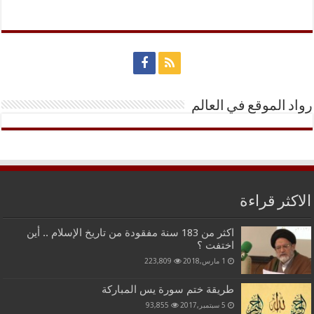
رواد الموقع في العالم
الاكثر قراءة
اكثر من 183 سنة مفقودة من تاريخ الإسلام .. أين
اختفت ؟
1 مارس,2018
223,809
طريقة ختم سورة يس المباركة
5 سبتمبر,2017
93,855