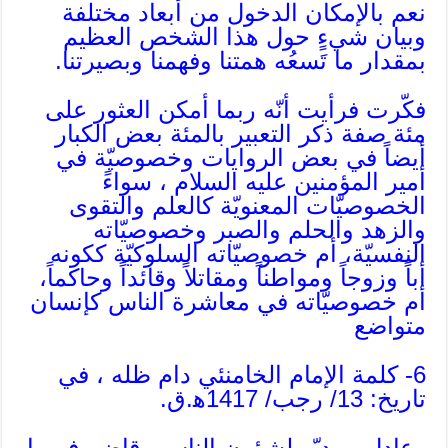
نعم بالإمكان الدخول من أبعاد مختلفة
وبيان شيءٍ حول هذا الشخص العظيم
بمقدار ما تَسعُه همتنا وفهمنا وبصيرتنا.
فكّرت فرأيت أنّه ربما أمكن العثور على
مئة صفة ذكر التعبير بالمئة بعض الكبار
أيضاً في بعض الروايات وخصوصيّة في
أمير المؤمنين عليه السلام ، سواءً
الخصوصيّات المعنويّة كالعلم والتقوى
والزهد والحلم والصبر وخصوصيّاته
النفسيّة، أم خصوصيّاته السلوكيّة ككونه
أباً وزوجاً ومواطناً ومقاتلاً وقائداً وحاكماً،
أم خصوصيّاته في معاشرة الناس كإنسان
متواضع
6- كلمة الإمام الخامنئي دام ظله ، في
تاريخ: 13/ رجب/ 1417ﻫ.ق.
وعادل ومدبّر لشؤون الناس وقاضٍ. فربما