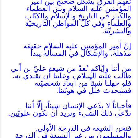
نفهم الفرق بشكل صحيح بين أمير
المؤمنين عليه السلام وبين العظماء
والكبار في التاريخ والإسلام والكتّاب
والعلماء وفي كلّ المواطن التاريخيّة
والبشريّة.
إنّ أمير المؤمنين عليه السلام حقيقة
مذهلة، والإشكال في المسألة يبدأ
من أننا وإيّاكم نُعدّ من شيعة عليّ بن أبي
طالب عليه السلام ، وعلينا أن نقتدي به،
فلو جهلنا شيئاً من أبعاد شخصيّته
فسيحدث خلل في هويّتنا.
فأحياناً لا يدّعي الإنسان شيئاً، إلّا أننا
ندّعي ذلك الشيء ونريد أن نكون علويّين.
فنحن الشيعة في الدرجة الأولى,
والمسلمون من غير الشيعة في الدرجة