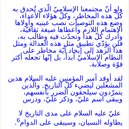
ولو أنّ مجتمعنا الإسلاميّ الّذي تُحدق به
كلّ هذه المخاطر، وكلّ هؤلاء الأعداء،
وضع هذه التوصيات نصب عينيه وأولاها
الاهتمام اللازم وأعطاها صيغة ثقافيّة،
وأدرك كلّ هذا وتحدّث فيه وطالَب به،
فلن يؤدّي تطبيق مثل هذه العدالة ومثل
هذا الزهد إلى إيجاد أيّة مخاطر على
النظام الإسلاميّ أبداً، بل إنّها تجعله أكثر
قوّة وصلابة.
لقد أوقد أمير المؤمنين عليه السلام هذين
المشعلين ليضيء كلّ التاريخ, والّذين
يتمرّدون سيلحقون الضرر بأنفسهم،
ويبقى اسم عليّ، وذكر عليّ، ودرس
عليّ عليه السلام على مدى التاريخ لا
6
يطاوله النسيان، وسيبقى على الدوام
.