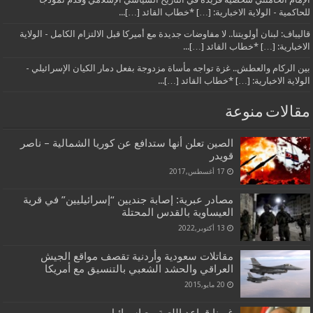
للحاكمية - الولاية الاخبارية: […] *خطاب القائد […]...
قاليباف: لبنان أولويتنا.. لا مفاوضات جديدة مع أميركا قبل الالتزام الكامل - الولاية
الاخبارية: […] *خطاب القائد […]...
بين الركام والعطش.. غزة تواجه مأساة مزدوجة بفعل دمار الكيان الإسرائيلي -
الولاية الاخبارية: […] *خطاب القائد […]...
مقالات منوعة
الصين تعلن أنها ستدافع عن كوريا الشمالية – ناصر
قويدر
17 أغسطس,2017
مصادر عبرية: إصابة جنديين “إسرائيليين” في قرية
العيساوية بالقدس المحتلة
13 أكتوبر,2022
مقاتلات سعودية وأردنية تقصف مواقع الجيش
العراقي والحشد الشعبي بالتنسيق مع أمريكا
20 مايو,2015