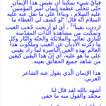
فبأيّ شيء يمكننا أن نقيس هذا الإيمان
حتّى تتجلّى عظمة إيمان أمير المؤمنين”
عليه السلام ، وبناءاً على ما نقل عنه عليه
السلام أنّه قال: “لو كشف لي الغطاء ما
7
ازددت يقيناً”
، أي لو أزيحت حُجب الغيب
وتمكّنت من مشاهدة الذات المقدّسة
للباري تعالى والملائكة والجنّة والنّار وكل
ما ذكرته الأديان عن الغيب وملكوت هذا
العالم بهذهِ العين الباصرة لما زاد يقيني
على ما هو عليه، أي إنّ هذا اليقين كيقين
من شاهد جميع الحقائق بعينه.
هذا الإيمان الّذي يقول عنه الشاعر
العربي:
أشهد بالله لقد قال لنا
محمّد والقول منه ما خفى