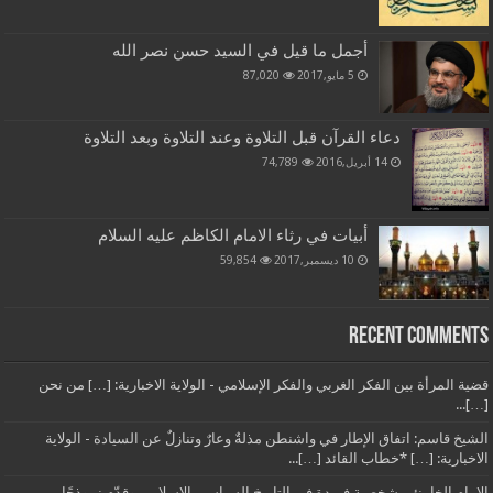
أجمل ما قيل في السيد حسن نصر الله
5 مايو,2017
87,020
دعاء القرآن قبل التلاوة وعند التلاوة وبعد التلاوة
14 أبريل,2016
74,789
أبيات في رثاء الامام الكاظم عليه السلام
10 ديسمبر,2017
59,854
Recent Comments
قضية المرأة بين الفكر الغربي والفكر الإسلامي - الولاية الاخبارية: […] من نحن
[…]...
الشيخ قاسم: اتفاق الإطار في واشنطن مذلةٌ وعارٌ وتنازلٌ عن السيادة - الولاية
الاخبارية: […] *خطاب القائد […]...
الإمام الخامنئي شخصية فريدة في التاريخ السياسي الإسلامي وقدّم نموذجًا