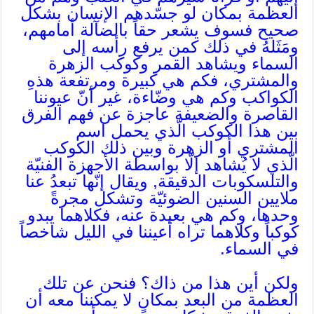
العظمة بمكان لو جسّدهم الإنسان بشكل
صحيح فسوف يشعر حقاً بالضآلة أمامهم،
ومَثَلهُ في ذلك كمن يرفع رأسه إلى
السماء ويشاهد القمر وكوكب الزهرة
والمشتري، فكم هي كبيرة ومرتفعة هذهِ
الكواكب وكم هي وضّاءة، غير أنّ عيوننا
القاصرة والضعيفة عاجزة عن فهم الفرق
بين هذا الكوكب الّذي يحمل اسم
المشتري أو الزهرة وبين ذلك الكوكب
الّذي لا يُشاهد إلّا بواسطة الأجهزة الفنيّة
والتلسكوبات الدقيقة, ويقال إنّها تبعدُ عنا
ملايين السنين الضوئيّة وتشكل مجرةً
وحدها، وكم هي بعيدة عنه، فكلاهما يبدو
كوكباً وكلاهما تراه أعيننا في الليل شاخصاً
في السماء.
ولكن أين هذا من ذاك؟ فنحن عن تلك
العظمة من البعد بمكانٍ لا يمكننا معه أن