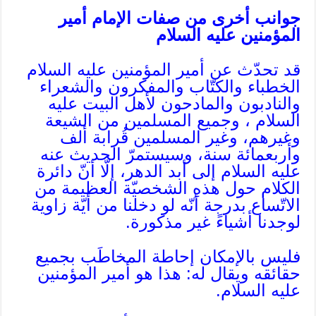
جوانب أخرى من صفات الإمام أمير
المؤمنين عليه السلام
قد تحدّث عن أمير المؤمنين عليه السلام
الخطباء والكتّاب والمفكرون والشعراء
والنادبون والمادحون لأهل البيت عليه
السلام ، وجميع المسلمين من الشيعة
وغيرهم، وغير المسلمين قُرابة ألف
وأربعمائة سنة، وسيستمرّ الحديث عنه
عليه السلام إلى أبد الدهر، إلّا أنّ دائرة
الكلام حول هذهِ الشخصيّة العظيمة من
الاتّساع بدرجة أنّه لو دخلنا من أيّة زاوية
لوجدنا أشياءً غير مذكورة.
فليس بالإمكان إحاطة المخاطَب بجميع
حقائقه ويقال له: هذا هو أمير المؤمنين
عليه السلام.