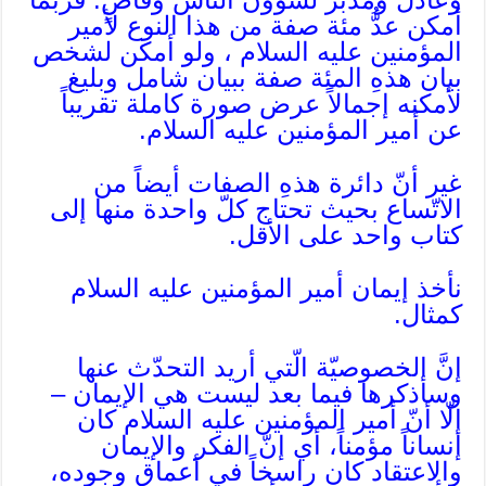
أمكن عدُّ مئة صفة من هذا النوع لأمير
المؤمنين عليه السلام ، ولو أمكن لشخص
بيان هذهِ المئة صفة ببيان شامل وبليغ
لأمكنه إجمالاً عرض صورة كاملة تقريباً
عن أمير المؤمنين عليه السلام.
غير أنّ دائرة هذهِ الصفات أيضاً من
الاتّساع بحيث تحتاج كلّ واحدة منها إلى
كتاب واحد على الأقل.
نأخذ إيمان أمير المؤمنين عليه السلام
كمثال.
إنَّ الخصوصيّة الّتي أريد التحدّث عنها
وسأذكرها فيما بعد ليست هي الإيمان –
إلّا أنّ أمير المؤمنين عليه السلام كان
إنساناً مؤمناً، أي إنّ الفكر والإيمان
والاعتقاد كان راسخاً في أعماق وجوده،