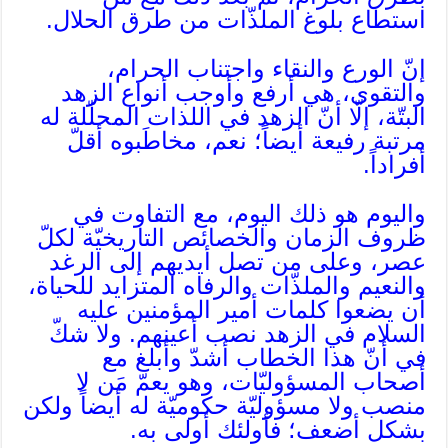
استطاع بلوغ الملذّات من طرق الحلال.
إنّ الورع والنقاء واجتناب الحرام،
والتقوى، هي أرفع وأوجب أنواع الزهد
البتّة، إلّا أنّ الزهد في اللذات المحلّلة له
مرتبة رفيعة أيضاً؛ نعم، مخاطَبوه أقلّ
أفراداً.
واليوم هو ذلك اليوم، مع التفاوت في
ظروف الزمان والخصائص التاريخيّة لكلّ
عصر، وعلى من تصل أيديهم إلى الرغد
والنعيم والملذّات والرفاه المتزايد للحياة،
أن يضعوا كلمات أمير المؤمنين عليه
السلام في الزهد نصب أعينهم. ولا شكّ
في أنّ هذا الخطاب أشدّ وأبلغ مع
أصحاب المسؤوليّات، وهو يعمّ مَن لا
منصب ولا مسؤوليّة حكوميّة له أيضاً ولكن
بشكل أضعف؛ فأولئك أولى به.