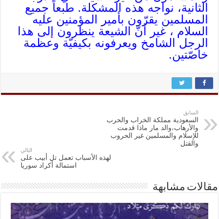
الثانية، نواجه هذه المشكلة. طبعاً جميع
المسلمين يقرّون بأمير المؤمنين عليه
السلام ، غير أنّ الشيعة ينظرون إلى هذا
الرجل الشامخ ويعرفونه بكيفيّة وعظمة
خاصّتين.
السابق
السعودية مملكة الخراب والحرب
والأرهاب،والد مار ماذا قدمت
للإسلام والمسلمين غير الحروب
والقتل
التالي
لهذه الأسباب تعمل تل أبيب على
استمالة أكراد سوريا
مقالات مشابهة