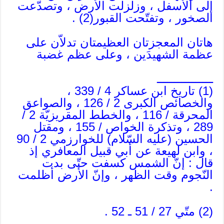
إلى الأسفل ، وزلزلت الأرض ، وتصدّعت
الصخور ، وتفتّحت القبور(2) .
هاتان المعجزتان العظيمتان تدلاّن على
عظمة الشهيدَين ، وعلى عظم غضبة
ــــــــــــــــ
(1) تاريخ ابن عساكر 4 / 339 ،
والخصائص الكبرى 2 / 126 ، والصواعق
المحرقة / 116 ، والخطط المقريزيّة 2 /
289 ، وتذكرة الخواص / 155 ، ومقتل
الحسين (عليه السّلام) للخوارزمي 2 / 90
، وابن لهيعة عن أبي قبيل المعافري إذ
قال : إنّ الشمس كسفت حتّى بدت
النّجوم وقت الظهر ، وإنّ الأرض أظلمت
.
(2) متّي 27 / 51 ـ 52 .