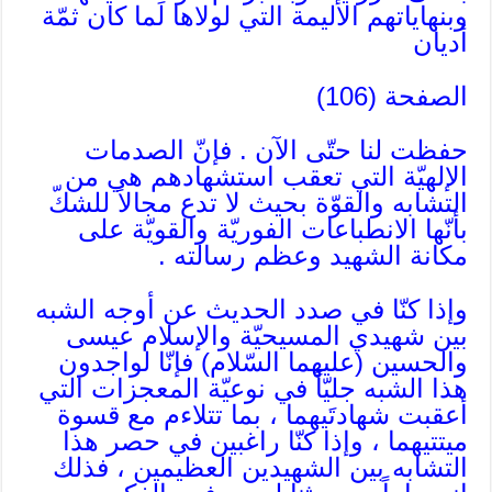
وبنهاياتهم الأليمة التي لولاها لَما كان ثمّة
أديان
الصفحة (106)
حفظت لنا حتّى الآن . فإنّ الصدمات
الإلهيّة التي تعقب استشهادهم هي من
التشابه والقوّة بحيث لا تدع مجالاً للشكّ
بأنّها الانطباعات الفوريّة والقويّة على
مكانة الشهيد وعظم رسالته .
وإذا كنّا في صدد الحديث عن أوجه الشبه
بين شهيدي المسيحيّة والإسلام عيسى
والحسين (عليهما السّلام) فإنّا لواجدون
هذا الشبه جليّاً في نوعيّة المعجزات التي
أعقبت شهادتَيهما ، بما تتلاءم مع قسوة
ميتتيهما ، وإذا كنّا راغبين في حصر هذا
التشابه بين الشهيدين العظيمين ، فذلك