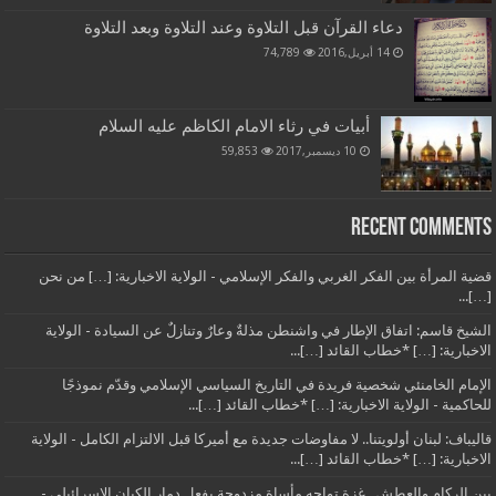
دعاء القرآن قبل التلاوة وعند التلاوة وبعد التلاوة
14 أبريل,2016
74,789
أبيات في رثاء الامام الكاظم عليه السلام
10 ديسمبر,2017
59,853
Recent Comments
قضية المرأة بين الفكر الغربي والفكر الإسلامي - الولاية الاخبارية: […] من نحن
[…]...
الشيخ قاسم: اتفاق الإطار في واشنطن مذلةٌ وعارٌ وتنازلٌ عن السيادة - الولاية
الاخبارية: […] *خطاب القائد […]...
الإمام الخامنئي شخصية فريدة في التاريخ السياسي الإسلامي وقدّم نموذجًا
للحاكمية - الولاية الاخبارية: […] *خطاب القائد […]...
قاليباف: لبنان أولويتنا.. لا مفاوضات جديدة مع أميركا قبل الالتزام الكامل - الولاية
الاخبارية: […] *خطاب القائد […]...
بين الركام والعطش.. غزة تواجه مأساة مزدوجة بفعل دمار الكيان الإسرائيلي -