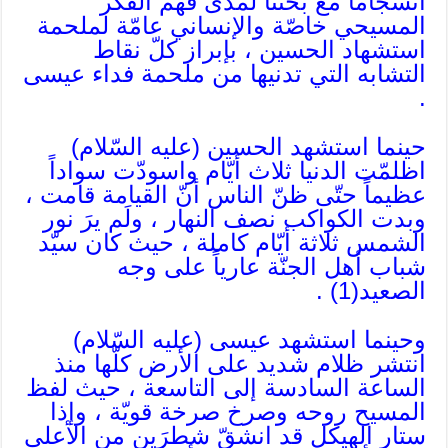
انسجاماً مع بحثنا لمدى فهم الفكر
المسيحي خاصّة والإنساني عامّة لملحمة
استشهاد الحسين ، بإبراز كلّ نقاط
التشابه التي تدنيها من ملحمة فداء عيسى
.
حينما استشهد الحسين (عليه السّلام)
اظلمّت الدنيا ثلاث أيّام واسودّت سواداً
عظيماً حتّى ظنّ الناس أنّ القيامة قامت ،
وبدت الكواكب نصف النهار ، ولَم يرَ نور
الشمس ثلاثة أيّام كاملة ، حيث كان سيّد
شباب أهل الجنّة عارياً على وجه
الصعيد(1) .
وحينما استشهد عيسى (عليه السّلام)
انتشر ظلام شديد على الأرض كلّها منذ
الساعة السادسة إلى التاسعة ، حيث لفظ
المسيح روحه وصرخ صرخة قويّة ، وإذا
ستار الهيكل قد انشقّ شطرَين من الأعلى