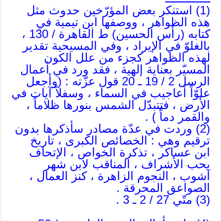
(1) استنكر بعض المؤرّخين حدوث مثل
هذه الظواهر ، ووصفها ابن تيمية في
كتابه (رأس الحسين) ط القاهرة / 130 ،
بالغلوّ في الإيراد ، وفي المسيحية تقدير
لهذه الظواهر كجزء من علل الكون
المسيّر بعناية إلهية ، فقد ورد في أعمال
الرسل 2 / 19 ـ 20 قول عزّته : (وأجعل
علوّاً أعاجيب في السماء ، وسفلاً آيات في
الأرض ، فتتبدّل الشمس بنورها ظلاماً ،
والقمر دماً ) .
(2) وردت في عدّة مصادر سأذكرها بدون
ترقيم وهي : الخصائص الكبرى ، تاريخ
ابن عساكر ، تذكرة الخواص ، الإتحاف
بحب الأشراف ، المناقب لابن شهر
آشوب ، النجوم الزاهرة ، كنز العمال ،
الصواعق المحرقة .
(3) متّي 27 / 2 ـ 3 .