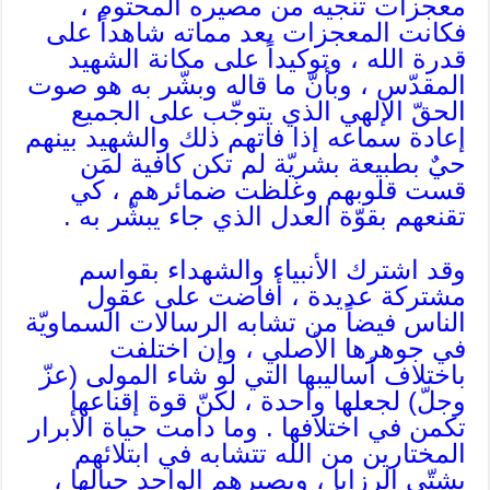
معجزات تنجيه من مصيره المحتوم ،
فكانت المعجزات بعد مماته شاهداً على
قدرة الله ، وتوكيداً على مكانة الشهيد
المقدّس ، وبأنّ ما قاله وبشّر به هو صوت
الحقّ الإلهي الذي يتوجّب على الجميع
إعادة سماعه إذا فاتهم ذلك والشهيد بينهم
حيٌ بطبيعة بشريّة لم تكن كافية لمَن
قست قلوبهم وغلظت ضمائرهم ، كي
تقنعهم بقوّة العدل الذي جاء يبشّر به .
وقد اشترك الأنبياء والشهداء بقواسم
مشتركة عديدة ، أفاضت على عقول
الناس فيضاً من تشابه الرسالات السماويّة
في جوهرها الأصلي ، وإن اختلفت
باختلاف أساليبها التي لو شاء المولى (عزّ
وجلّ) لجعلها واحدة ، لكنّ قوة إقناعها
تكمن في اختلافها . وما دامت حياة الأبرار
المختارين من الله تتشابه في ابتلائهم
بشتّى الرزايا ، وبصبرهم الواحد حيالها ،