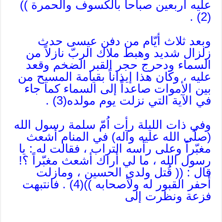
عليه أربعين صباحاً بالكسوف والحمرة ))
(2) .
وبعد ثلاث أيّام من دفن عيسى حدث
زلزال شديد وهبط ملاك الربّ نازلاً من
السماء ودحرج حجر القبر الضخم وقعد
عليه ، وكان هذا إيذاناً بقيامة المسيح من
بين الأموات صاعداً إلى السماء كما جاء
في الآية التي نزلت يوم مولده(3) .
وفي ذات الليلة رأت اُمّ سلمة رسول الله
(صلّى الله عليه وآله) في المنام أشعث
مغبّراً وعلى رأسه التراب ، فقالت له : يا
رسول الله ، ما لي أراك أشعث مغبّراً ؟!
قال : (( قُتل ولدي الحسين ، ومازلت
أحفر القبور له ولأصحابه ))(4) . فانتبهت
فزعة ونظرت إلى
ـــــــــــــ