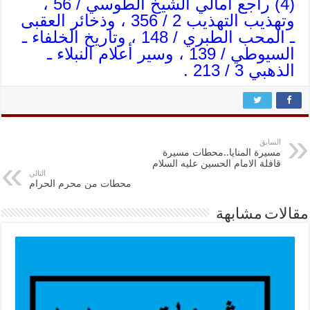
(4) راجع أمالي الشيخ الطوسي / 56 ،
وتهذيب التهذيب 2 / 356 ، وذخائر العقبى
ـ المحب الطبري / 148 ، وتاريخ الخلفاء ـ
السيوطي / 139 ، وسير أعلام النبلاء ـ
الذهبي 3 / 213 .
السابق
مسيرة المنايا..محطات مسيرة
قافلة الامام الحسين عليه السلام
التالي
محطات من محرم الحرام
مقالات مشابهة