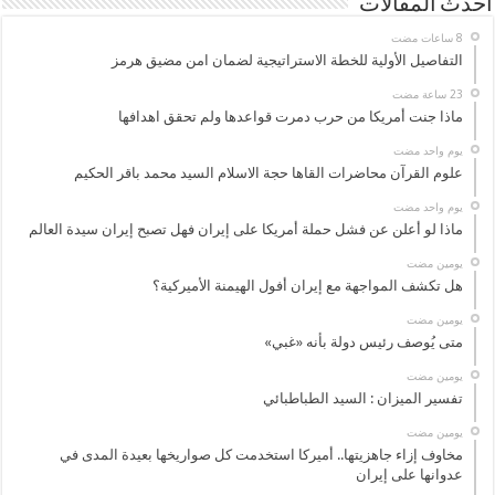
أحدث المقالات
التفاصيل الأولية للخطة الاستراتيجية لضمان امن مضيق هرمز
ماذا جنت أمريكا من حرب دمرت قواعدها ولم تحقق اهدافها
‏يوم واحد مضت
علوم القرآن محاضرات القاها حجة الاسلام السيد محمد باقر الحكيم
‏يوم واحد مضت
ماذا لو أعلن عن فشل حملة أمريكا على إيران فهل تصبح إيران سيدة العالم
‏يومين مضت
هل تكشف المواجهة مع إيران أفول الهيمنة الأميركية؟
‏يومين مضت
متى يُوصف رئيس دولة بأنه «غبي»
‏يومين مضت
تفسير الميزان : السيد الطباطبائي
‏يومين مضت
مخاوف إزاء جاهزيتها.. أميركا استخدمت كل صواريخها بعيدة المدى في
عدوانها على إيران