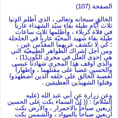
الصفحة (107)
الخالق سبحانه وتعالى ، الذي أظلم الدنيا
ثلاث أيّام طيلة بقاء سيّد الشهداء عارياً
في فلاة كربلاء ، وأظلمها ثلاث ساعات
طيلة بقاء شهيد المحبّة عارياً في الجلجلة
؛ كي لا تكشف عريهما المقدّس عين ،
ومن أجل إشراك الظواهر الطبيعيّة التي
هي إحدى العلل في مجرى الكَون(1) ،
والذي أوقف هذا المجرى شهادتا عيسى
والحسين غضباً على مقتلهما ، وإظهاراً
لغضبة الخالق على خلقه الذين اضطهدوا
وقتلوا الشهيدَين العظيمَين .
وعن زرارة عن أبي عبد الله (عليه
السّلام) : (( إنّ السماء بكت على الحسين
أربعين صباحاً بالاحمرار ، والأرض بكت
أربعين صباحاً بالسواد ، والشمس بكت