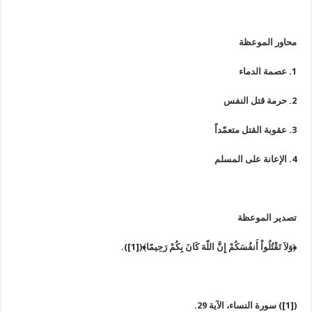
محاور الموعظة
1. عصمة الدماء
2. حرمة قتل النفس
3. عقوبة القتل متعمّداً
4. الإعانة على المسلم
تصدير الموعظة
﴿وَلاَ تَقْتُلُواْ أَنفُسَكُمْ إِنَّ اللّهَ كَانَ بِكُمْ رَحِيمًا﴾([1]).
([1]) سورة النساء، الآية 29.