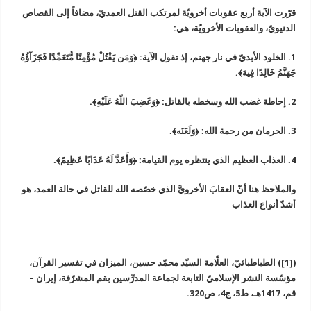
قرّرت الآية أربع عقوبات أخرويّة لمرتكب القتل العمديّ، مضافاً إلى القصاص
الدنيويّ، والعقوبات الأخرويّة، هي:
1. الخلود الأبديّ في نار جهنم، إذ تقول الآية: ﴿وَمَن يَقْتُلْ مُؤْمِنًا مُّتَعَمِّدًا فَجَزَآؤُهُ
جَهَنَّمُ خَالِدًا فِيهَ﴾.
2. إحاطة غضب الله وسخطه بالقاتل: ﴿وَغَضِبَ اللّهُ عَلَيْهِ﴾.
3. الحرمان من رحمة الله: ﴿وَلَعَنَه﴾.
4. العذاب العظيم الذي ينتظره يوم القيامة: ﴿وَأَعَدَّ لَهُ عَذَابًا عَظِيمً﴾.
والملاحظ هنا أنّ العقابَ الأخرويَّ الذي خصّصه الله للقاتل في حالة العمد، هو
أشدّ أنواع العذاب
([1]) الطباطبائيّ، العلّامة السيّد محمّد حسين، الميزان في تفسير القرآن،
مؤسّسة النشر الإسلاميّ التابعة لجماعة المدرِّسين بقم المشرّفة، إيران –
قم، 1417هـ، ط5، ج4، ص320.