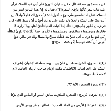
عن مسعدة بن صدقة، قال: دخل سفيان الثوريّ على أبي عبد الله%، فرأى
عليه ثياب بيض كأنّها غِرْقِئ البيض([3])، فقال له: إنّ هذا اللباسَ ليس من
لباسك، فقال له: «اسمع منّي، وعِ ما أقول لك؛ فإنّه خيرٌ لك عاجلاً وآجلاً، إن
أنت مِتّ على السنّة والحقّ ولم تمُت على بدعة، أُخبِرُك أنّ رسولَ الله- كان
في زمان مُقْفِر جَدْب([4])، فأمّا إذا أقبلت الدنيا فأحقّ أهلها بها أبرارها لا
فجّارها، ومؤمنوها لا منافقوها، ومسلموها لا كفّارها، فما أنكَرْتَ يَا ثَوْرِيُّ فَوَاللَّه
إِنّني لَمَعَ ما تَرى ما أَتَى علَيَّ مُذ عَقَلْتُ صباحٌ ولا مساءٌ ولله في مالي حَقٌّ
أَمَرَنِي أن أَضَعَه مَوضِعاً إلَا وَضَعْتُه…»([5]).
([1]) الصدوق، الشيخ محمّد بن عليّ بن بابويه، مصادقة الإخوان، إشراف
السيّد على الخراساني الكاظميّ، مكتبة الإمام صاحب الزمان العامة، لا.م،
لا.ت، لا.ط، ص36.
([2]) سورة القصص، الآية 77.
([3]) الغرقئ -كزبرج-: القشرة الملتزمة ببياض البيض أو البياض الذي يؤكل.
([4]) القفر: خلوّ الأرض من الماء. الجدب: انقطاع المطر ويبس الأرض.