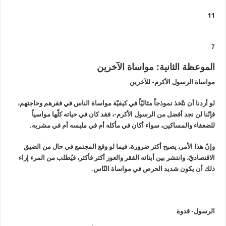
11
7
الموعظة الثانية: مواساة الآخرين
مواساة الرسول الأكرم- للآخرين
لو أردنا أن نتّخذ نموذجاً مثاليّاً في كيفيّة مواساة الناس في فقرهم وحاجتهم،
فإنّنا لن نجد أفضل من الرسول الأكرم-، فقد كان في حياته كلّها مواسياً
للضعفاء والمساكين، سواء أكان في مأكله أم في ملبسه أم في مشربه.
وإنّ هذا الأمر، يصبح أكثر ضرورة، فيما لو وقع المجتمع في حال من الضيق
الاقتصاديّ، وانتشر بين أبنائه الفقر والعوز أكثر فأكثر، فيُطلب من المرء إزاء
ذلك أن يكون شديد الحرص في مواساة النّاس.
الرسول- قدوة