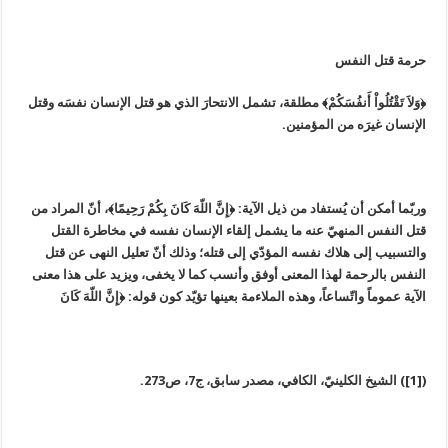
حرمة قتل النفس
﴿وَلاَ تَقْتُلُواْ أَنفُسَكُمْ﴾ مطلقة، تشمل الانتحارَ الذي هو قتل الإنسان نفسَه وقتل
الإنسان غيرَه من المؤمنين.
وربّما أمكن أن يُستفاد من ذيل الآية: ﴿إِنَّ اللّهَ كَانَ بِكُمْ رَحِيمًا﴾، أنّ المراد من
قتل النفس المنهيّ عنه ما يشمل إلقاء الإنسان نفسه في مخاطرة القتل
والتسبيب إلى هلاك نفسه المؤدّي إلى قتله؛ وذلك أنّ تعليل النهى عن قتل
النفس بالرحمة لهذا المعنى أوفق وأنسب كما لا يخفى، ويزيد على هذا معنى
الآية عموماً واتّساعاً، وهذه الملاءمة بعينها تؤيّد كون قوله: ﴿إِنَّ اللّهَ كَانَ
([1]) الشيخ الكلينيّ، الكافي، مصدر سابق، ج7، ص273.