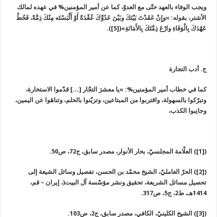
ويجب الوفاء بالعهد حتّى مع العدوّ، كما عن أمير المؤمنين% في عهده لمالك
الأشتر، بقوله: «وإِنْ عَقَدْتَ بَيْنَكَ وبَيْنَ عَدُوِّكَ عُقْدَةً أَوْ أَلْبَسْتَه مِنْكَ ذِمَّةً، فَحُطْ
عَهْدَكَ بِالْوَفَاءِ وارْعَ ذِمَّتَكَ بِالأَمَانَةِ»([5]).
ج. أدب التجارة
كما في خطاب أمير المؤمنين%: «يا معشرَ التجّار […] قدّموا الاستخارة،
وتبرّكوا بالسهولة، واقتربوا من المبتاعين، وتزيّنوا بالحلم، وتناهَوا عن اليمين،
وجانِبوا الكذب،
([1]) العلّامة المجلسيّ، بحار الأنوار، مصدر سابق، ج72، ص50.
([2]) الحرّ العامليّ، الشيخ محمّد بن الحسن، تفصيل وسائل الشيعة إلى
تحصيل مسائل الشريعة، تحقيق ونشر مؤسّسة آل البيت(، إيران – قم،
1414هـ، ط2، ج5، ص317.
([3]) الشيخ الكلينيّ، الكافي، مصدر سابق، ج2، ص103.