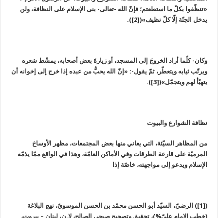
«تنظّفوا بكلّ ما استطعتم؛ فإنّ الله -تعالى- بنى الإسلام على النظافة، ولن
يدخل الجنّة إلّا كلّ نظيف»([2]).
وكان- كلّما أراد الخروجَ إلى المسجد، أو زيارةَ بعض أصحابه، يمشّط شعره
ويرتّب ثيابه ويتعطّر، ثمّ يقول-: «إنّ الله يحبُّ من عبده إذا خرج إلى إخوانه أن
يتهيّأ لهم ويتجمّل»([3]).
نظافة الشوارع والبيوت
من المظاهر السيّئة، التي يعاني منها بعض المجتمعات، مظهر الأوساخ
المرميّة على قارعة الطرقات وفي الأماكن العامّة، وهذا في الواقع ممّا يذمّه
الإسلام ويدعو إلى مواجهته، خاصّة إذا
([1]) الرضيّ، السيّد أبو الحسن محمّد بن الحسن الموسويّ، نهج البلاغة
(خطب الإمام عليّ%)، تحقيق وتصحيح صبحي الصالح، لا.ن، لبنان – بيروت،