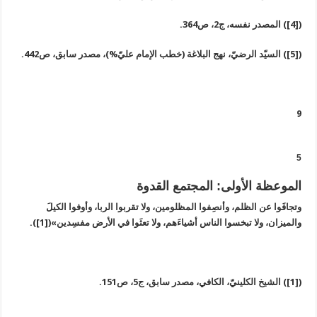
([4]) المصدر نفسه، ج2، ص364.
([5]) السيّد الرضيّ، نهج البلاغة (خطب الإمام عليّ%)، مصدر سابق، ص442.
9
5
الموعظة الأولى: المجتمع القدوة
وتجافَوا عن الظلم، وأنصِفوا المظلومين، ولا تقربوا الربا، وأوفوا الكيلَ
والميزان، ولا تبخسوا الناس أشياءَهم، ولا تعثَوا في الأرض مفسِدين»([1]).
([1]) الشيخ الكلينيّ، الكافي، مصدر سابق، ج5، ص151.