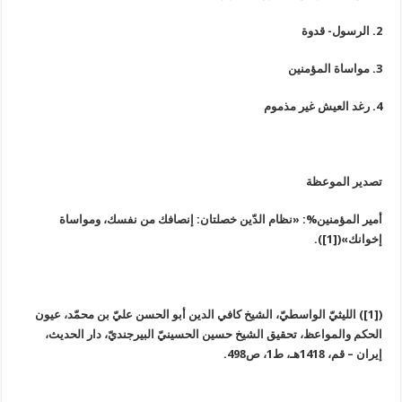
2. الرسول- قدوة
3. مواساة المؤمنين
4. رغد العيش غير مذموم
تصدير الموعظة
أمير المؤمنين%: «نظام الدّين خصلتان: إنصافك من نفسك، ومواساة
إخوانك»([1]).
([1]) الليثيّ الواسطيّ، الشيخ كافي الدين أبو الحسن عليّ بن محمّد، عيون
الحكم والمواعظ، تحقيق الشيخ حسين الحسينيّ البيرجنديّ، دار الحديث،
إيران – قم، 1418هـ، ط1، ص498.