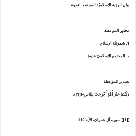
بيان الرؤية الإسلاميّة للمجتمع القدوة.
محاور الموعظة
1. شموليّة الإسلام
2. المجتمع الإسلاميّ قدوة
تصدير الموعظة
﴿كُنْتُمْ خَيْرَ أُمَّةٍ أُخْرِجَتْ لِلنَّاسِ﴾([1]).
([1]) سورة آل عمران، الآية 110.