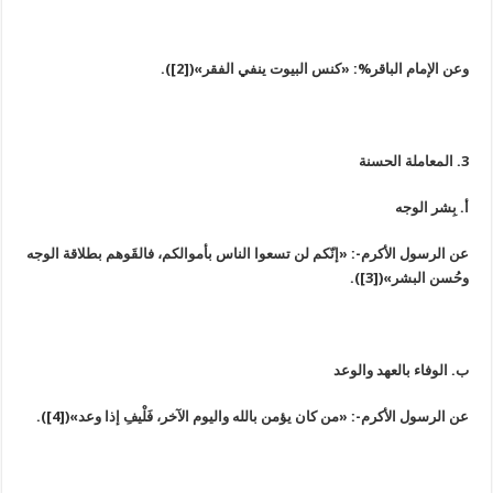
وعن الإمام الباقر%: «كنس البيوت ينفي الفقر»([2]).
3. المعاملة الحسنة
أ. بِشر الوجه
عن الرسول الأكرم-: «إنّكم لن تسعوا الناس بأموالكم، فالقَوهم بطلاقة الوجه
وحُسن البشر»([3]).
ب. الوفاء بالعهد والوعد
عن الرسول الأكرم-: «من كان يؤمن بالله واليوم الآخر، فَلْيفِ إذا وعد»([4]).