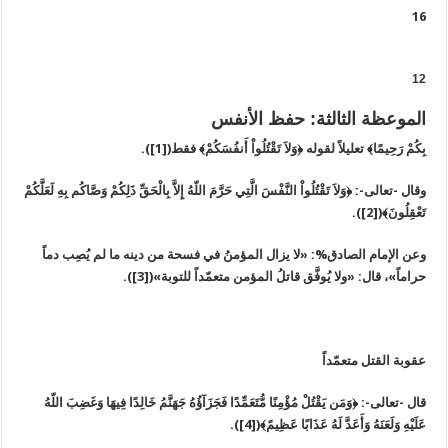
16
12
الموعظة الثالثة: حفظ الأنفس
بِكُمْ رَحِيمًا﴾ تعليلاً لقوله ﴿وَلاَ تَقْتُلُواْ أَنفُسَكُمْ﴾ فقط([1]).
وقال -تعالى-: ﴿وَلاَ تَقْتُلُواْ النَّفْسَ الَّتِي حَرَّمَ اللّهُ إِلاَّ بِالْحَقِّ ذَلِكُمْ وَصَّاكُم بِهِ لَعَلَّكُمْ
تَعْقِلُونَ﴾([2]).
وعن الإمام الصادق%: «لا يزال المؤمنُ في فسحة من دينه ما لم يُصِب دماً
حراماً»، قال: «ولا يُوفَّق قاتلُ المؤمن متعمّداً للتوبة»([3]).
عقوبة القتل متعمّداً
قال -تعالى-: ﴿وَمَن يَقْتُلْ مُؤْمِنًا مُّتَعَمِّدًا فَجَزَآؤُهُ جَهَنَّمُ خَالِدًا فِيهَا وَغَضِبَ اللّهُ
عَلَيْهِ وَلَعَنَهُ وَأَعَدَّ لَهُ عَذَابًا عَظِيمً﴾([4]).