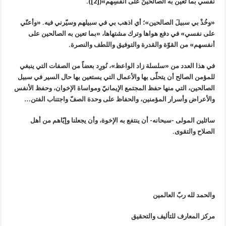
نفسي بما تُعين به الصالحينَ على أنفسِهم»([2]).
«وخُذْ بي سبيلَ الصالحين»؛ أي اذهب بي في سبيلهم وسيّرني فيه. «وأعنّي
على نفسي» في دفع هواها وترك مشتهاها، «بما تعين به الصالحين على
أنفسهم» من القوّة والقدرة والتوفيق واللطف والنصرة.
في هذا العدد من «سلسلة زاد الواعظ»، نُورِد بعضاً من الصفات التي ينبغي
للمؤمن الصالح أن يتحلّى بها والأعمال التي يستعين بها حال السير في سبيل
الصالحين، التي منها حفظ المجتمع الإيمانيّ ومواساة الإخوان، وحفظ الأنفس
والأعراض وأسرار المؤمنين، والحفاظ على وحدة الصفّ واجتناب الفتن…
سائلين المولى -سبحانه- أن ينتفع به الإخوة، وأن يجعلنا وإيّاهم من أهل
الصلاح والتقوى.
والحمد لله ربّ العالمين
مركز المعارف للتأليف والتحقيق