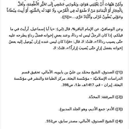
ولَكِنْ هَيْهَاتَ أَنْ يَغْلِبَنِي هَوَايَ، ويَقُودَنِي جَشَعِي إِلَى تَخَيُّرِ الأَطْعِمَةِ، ولَعَلَّ
بِالْحِجَازِ أَوْ الْيَمَامَةِ مَنْ لَا طَمَعَ لَه فِي الْقُرْصِ، ولَا عَهْدَ لَه بِالشِّبَعِ، أَوْ أَبِيتَ مِبْطَاناً
وحَوْلِي بُطُونٌ غَرْثَى وأَكْبَادٌ حَرَّى…»([5]).
وعن الوصافيّ، عن الإمام الباقر%، قال (لي): «يا أبا إسماعيل، أرأيتَ في ما
قبلكم، إذا كان الرجلُ ليس له رداءٌ، وعند بعضِ إخوانه فضلُ رداءٍ يطرحه عليه
حتّى يصيب رداءً؟»، قلتُ: لا، قال: «فإذا كان ليس عنده إزار، يُوصِل إليه بعضُ
إخوانه بفضل إزارٍ حتّى يُصيبَ إزاراً؟»، قلتُ: لا،
([1]) الصدوق، الشيخ محمّد بن عليّ بن بابويه، الأمالي، تحقيق قسم
الدراسات الإسلاميّة – مؤسّسة البعثة، مركز الطباعة والنشر في مؤسّسة
البعثة، إيران – قم، 1417هـ، ط1، ص398.
([2]) المرفقة: المخدّة.
([3]) الأدم: جمع الأديم، وهو الجلد المدبوغ.
([4]) الشيخ الصدوق، الأمالي، مصدر سابق، ص552.