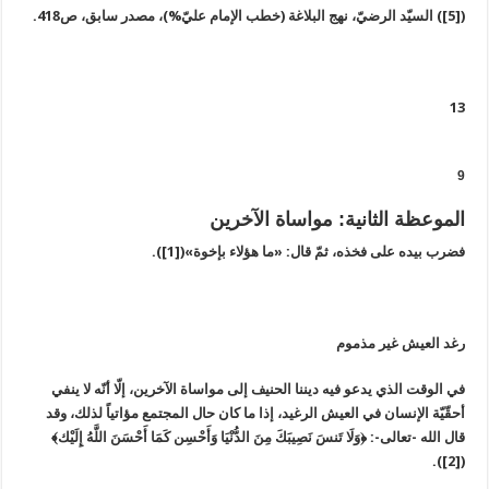
([5]) السيّد الرضيّ، نهج البلاغة (خطب الإمام عليّ%)، مصدر سابق، ص418.
13
9
الموعظة الثانية: مواساة الآخرين
فضرب بيده على فخذه، ثمّ قال: «ما هؤلاء بإخوة»([1]).
رغد العيش غير مذموم
في الوقت الذي يدعو فيه ديننا الحنيف إلى مواساة الآخرين، إلّا أنّه لا ينفي
أحقّيّة الإنسان في العيش الرغيد، إذا ما كان حال المجتمع مؤاتياً لذلك، وقد
قال الله -تعالى-: ﴿وَلَا تَنسَ نَصِيبَكَ مِنَ الدُّنْيَا وَأَحْسِن كَمَا أَحْسَنَ اللَّهُ إِلَيْك﴾
([2]).