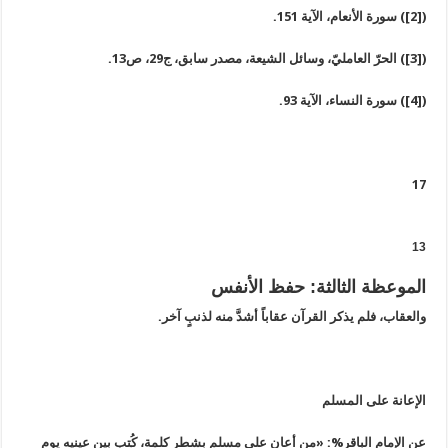
([2]) سورة الأنعام، الآية 151.
([3]) الحرّ العامليّ، وسائل الشيعة، مصدر سابق، ج29، ص13.
([4]) سورة النساء، الآية 93.
17
13
الموعظة الثالثة: حفظ الأنفس
والعقاب، فلم يذكر القرآن عقاباً أشدَّ منه لذنبٍ آخر.
الإعانة على المسلم
عن الإمام الباقر%: «من أعان على مسلم بشطر كلمة، كُتِب بين عينيه يوم