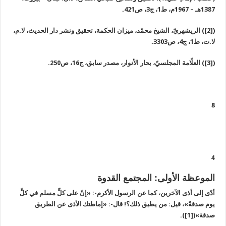
1387هـ – 1967م، ط1، ج3، ص421.
([2]) الريشهريّ، الشيخ محمّد، ميزان الحكمة، تحقيق ونشر دار الحديث، لا.م،
لا.ت، ط1، ج4، ص3303.
([3]) العلّامة المجلسيّ، بحار الأنوار، مصدر سابق، ج16، ص250.
8
4
الموعظة الأولى: المجتمع القدوة
أدّى إلى أذى الآخرين، كما عن الرسول الأكرم-: «إنّ على كلِّ مسلم في كلِّ
يوم صدقةً»، قيل: من يطيق ذلك؟! قال-: «إماطتك الأذى عن الطريق
صدقة»([1]).