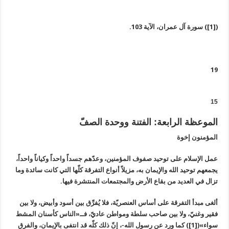
([1]) سورة آل عمران، الآية 103.
19
15
الموعظة الرابعة: الفتنة ووحدة الصفّ
المؤمنون إخوة
عمل الإسلام على توحيد صفوف المؤمنين، وعدّهم جسداً واحداً وكياناً واحداً،
يجمعهم توحيد الله والإيمان به، مزيلاً أنواع التفرقة كلّها التي كانت سائدة وما
تزال في العديد من بقاع الأرض والمجتمعات المنتشرة فيها.
ألغى مبدأ التفرقة على أساس العنصريّة، فلا يُفرِّق بين أسود وأبيض، ولا بين
فقير وغنيّ، ولا بين صاحب سلطة ومواطن عاديّ، فــ«الناس كأسنان المشط
سواء»([1]) كما ورد عن رسول الله-، إنّ ذلك كلّه قد انتفى بالإيمان، والفرق