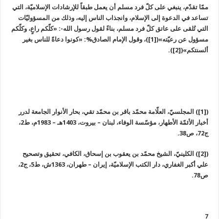
ممّا تقدّم، ينبغي على كلّ فرد مسلم أن يعمل طبقاً للإرشادات الإسلاميّة، التي
تساعد في الدعوة إلى الإسلام، وانجذاب الناس إليه، وذلك من المسؤوليّات
التي تُلقى على عاتق كلّ فرد مسلم، بناءً لقول رسول الله-: «كلّكم راعٍ، وكلّكم
مسؤول عن رعيّته»([1])، وقول الإمام الصادق%: «كونوا دعاةً للناس بغير
ألسنتكم»([2]).
([1]) المجلسيّ، العلّامة محمّد باقر بن محمّد تقي، بحار الأنوار الجامعة لدرر
أخبار الأئمّة الأطهار، مؤسّسة الوفاء، لبنان – بيروت، 1403هـ – 1983م، ط2،
ج72، ص38.
([2]) الكلينيّ، الشيخ محمّد بن يعقوب بن إسحاق، الكافي، تحقيق وتصحيح
علي أكبر الغفاري، دار الكتب الإسلاميّة، إيران – طهران، 1363ش، ط5، ج2،
ص78.
7