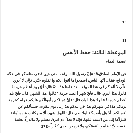
15
11
الموعظة الثالثة: حفظ الأنفس
عصمة الدماء
عن الإمام الصادق%: «إنّ رسول الله- وقف بمنى حين قضى مناسكَها في حجّة
الوداع، فقال: أيّها الناس، اسمعوا ما أقول لكم واعقلوه عنّي، فإنّي لا أدري
لعلّي لا ألقاكم في هذا الموقف بعد عامنا هذا، ثمّ قال: أيّ يوم أعظم حرمة؟
قالوا: هذا اليوم، قال: فأيّ شهر أعظم حرمة؟ قالوا: هذا الشهر، قال: فأيّ بلد
أعظم حرمة؟ قالوا: هذا البلد، قال: فإنّ دماءَكم وأموالَكم عليكم حرام كحرمة
يومكم هذا في شهركم هذا في بلدكم هذا إلى يوم تلقَونه، فيسألكم عن
أعمالكم، ألا هل بلّغت؟ قالوا: نعم، قال: اللهمّ اشهد، ألا من كانت عنده أمانة
فليؤدِّها إلى من ائتمنه عليها، فإنّه لا يحلّ دم امرئ مسلم ولا ماله إلّا بطيبة
نفسه، ولا تظلموا أنفسَكم، ولا ترجعوا بعدي كفّاراً»([1]).