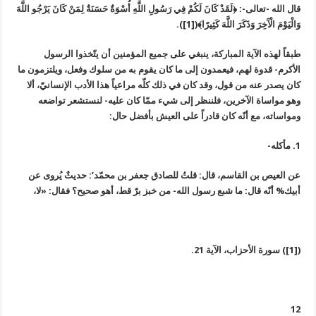
قال الله -تعالى-: ﴿لَقَدْ كَانَ لَكُمْ فِي رَسُولِ اللَّهِ أُسْوَةٌ حَسَنَةٌ لِمَنْ كَانَ يَرْجُو اللَّهَ
وَالْيَوْمَ الْآَخِرَ وَذَكَرَ اللَّهَ كَثِيرًا﴾([1]).
طبقاً لهذه الآية المباركة، ينبغي على جميع المؤمنين أن يتّخذوا الرسول
الأكرم- قدوة لهم، فيعمدون إلى ما كان يقوم به من سلوك وفعل، ويلتزمون ما
كان يصدر عنه من قول، وقد كان في ذلك كلّه مراعياً هذا الأدب الإنسانيّ، ألا
وهو مواساة الآخرين، فلننظر إلى شيء ممّا كان عليه- لنستشعر تواضعه
ومواساته، مع أنّه كان قادراً على العيش بأفضل حال:
1. مأكله-
عن العيص بن القاسم، قال: قلتُ للصادق جعفر بن محمّد’: حديثٌ يُروى عن
أبيك% أنّه قال: ما شبع رسول الله- من خبز برّ قط، أهو صحيح؟ فقال: «لا،
([1]) سورة الأحزاب، الآية 21.
12