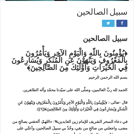
سبيل الصالحين
سبيل الصالحين
﴿يُؤْمِنُونَ بِاللّهِ وَالْيَوْمِ الآخِرِ وَيَأْمُرُونَ
بِالْمَعْرُوفِ وَيَنْهَوْنَ عَنِ الْمُنكَرِ وَيُسَارِعُونَ
فِي الْخَيْرَاتِ وَأُوْلَئِكَ مِنَ الصَّالِحِينَ﴾
بسم الله الرحمن الرحيم
الحمد لله ربِّ العالمين، وصلّى الله على سيّدنا محمّد وآله الطاهرين.
قال -تعالى-: ﴿يُؤْمِنُونَ بِاللّهِ وَالْيَوْمِ الآخِرِ وَيَأْمُرُونَ بِالْمَعْرُوفِ وَيَنْهَوْنَ عَنِ
الْمُنكَرِ وَيُسَارِعُونَ فِي الْخَيْرَاتِ وَأُوْلَئِكَ مِنَ الصَّالِحِينَ﴾([1]).
في دعاء السحر الشريف للإمام زين العابدين%: «اللهمّ، ألحقني بصالحِ من
مضى، واجعلني من صالحِ من بقي، وخُذْ بي سبيلَ الصالحين، وأعنّي على