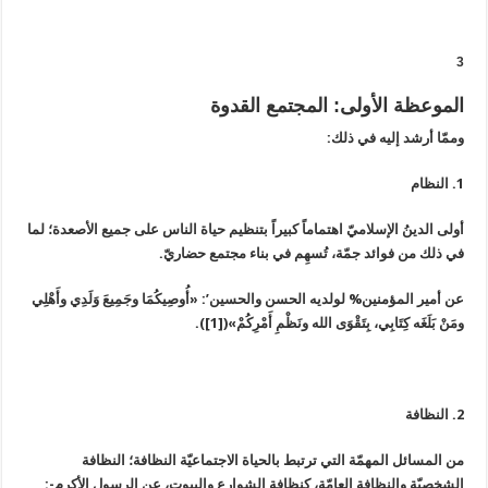
3
الموعظة الأولى: المجتمع القدوة
وممّا أرشد إليه في ذلك:
1. النظام
أولى الدينُ الإسلاميّ اهتماماً كبيراً بتنظيم حياة الناس على جميع الأصعدة؛ لما
في ذلك من فوائد جمّة، تُسهِم في بناء مجتمع حضاريّ.
عن أمير المؤمنين% لولديه الحسن والحسين’: «أُوصِيكُمَا وجَمِيعَ وَلَدِي وأَهْلِي
ومَنْ بَلَغَه كِتَابِي، بِتَقْوَى الله ونَظْمِ أَمْرِكُمْ»([1]).
2. النظافة
من المسائل المهمّة التي ترتبط بالحياة الاجتماعيّة النظافة؛ النظافة
الشخصيّة والنظافة العامّة، كنظافة الشوارع والبيوت، عن الرسول الأكرم-: