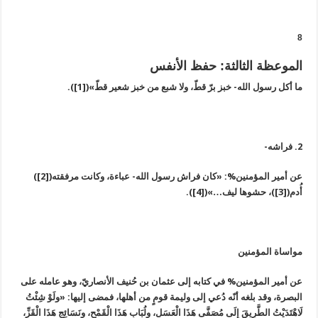
8
الموعظة الثالثة: حفظ الأنفس
ما أكل رسول الله- خبز برّ قطّ، ولا شبع من خبز شعير قطّ»([1]).
2. فراشه-
عن أمير المؤمنين%: «كان فراش رسول الله- عباءة، وكانت مرفقته([2])
أُدم([3])، حشوها ليف…»([4]).
مواساة المؤمنين
عن أمير المؤمنين% في كتابه إلى عثمان بن حُنيف الأنصاريّ، وهو عامله على
البصرة، وقد بلغه أنّه دُعي إلى وليمة قومٍ من أهلها، فمضى إليها: «ولَوْ شِئْتُ
لَاهْتَدَيْتُ الطَّرِيقَ إِلَى مُصَفَّى هَذَا الْعَسَلِ، ولُبَابِ هَذَا الْقَمْحِ، ونَسَائِجِ هَذَا الْقَزِّ،