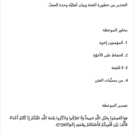
التحذير من خطورة الفتنة وبيان أهمّيّة وحدة الصفّ.
محاور الموعظة
1. المؤمنون إخوة
2. الحفاظ على الأخوّة
3. لا للفتنة
4. من مسبِّبات الفتن
تصدير الموعظة
﴿وَاعْتَصِمُوا بِحَبْلِ اللَّهِ جَمِيعاً وَلَا تَفَرَّقُوا وَاذْكُرُوا نِعْمَةَ اللَّهِ عَلَيْكُمْ إِذْ كُنْتُمْ أَعْدَاءً
فَأَلَّفَ بَيْنَ قُلُوبِكُمْ فَأَصْبَحْتُمْ بِنِعْمَتِهِ إِخْوَانًا﴾([1]).