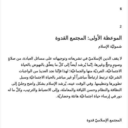
6
2
الموعظة الأولى: المجتمع القدوة
شموليّة الإسلام
لا يقف الدين الإسلاميّ في تشريعاته وتوجيهاته على مسائل العبادة، من صلاةٍ
وصومٍ وحجٍّ وغيرها، إنّما يُرشد أيضاً إلى كلّ ما يتعلّق بالنهوض بالحياة
الاجتماعيّة، الفرديّة منها والجماعيّة؛ لهذا فإنّنا نجد العديدَ من الواجبات
الشرعيّة ترتبط ارتباطاً مباشراً أو غير مباشر بالحياة الاجتماعيّة وسبل
تطويرها وتنظيمها. وفي الوقت عينه، يُرشد الإسلام بشكل واضح وجليّ إلى
النظافة والنظام وحسن اللياقة والمعاملة، وإلى الانضباط والترتيب، وكلّ ما له
دور في إرساء حياة اجتماعيّة هانئة وحضاريّة.
المجتمع الإسلاميّ قدوة