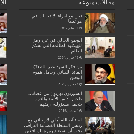
مقالات منوعة
الا
نحن مع اجراء الانتخابات في
موعدها
18 يناير,2017
الوضع الحالي في غزة رمز
للهيكلية الظالمة التي تحكم
العالم
15 فبراير,2024
من فكر السيد نصر الله (3)..
القائد اللبناني وحامل هموم
الوطن
27 فبراير,2025
السوريون يهربون من عصابات
داعش لا من الأسد والغرب
يتحمل مسؤولية أزمتهم
4 سبتمبر,2015
لقاء آية الله آملي لاريجاني مع
رئيس السلطة القضائية العراقي
يجب أن تُستعاد زمرة المنافقين