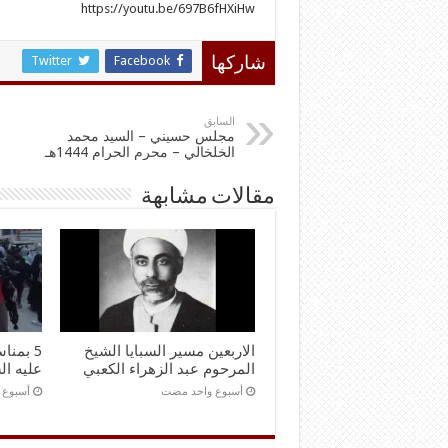
https://youtu.be/697B6fHXiHw
Twitter
Facebook
شاركها
السابق
مجلس حسيني – السيد محمد
الخلخالي – محرم الحرام 1444هـ
مقالات مشابهة
الاربعين مسير السبايا الشيخ
5 بمنا
المرحوم عبد الزهراء الكعبي
عليه ال
‏أسبوع واحد مضت
‏أسبوع