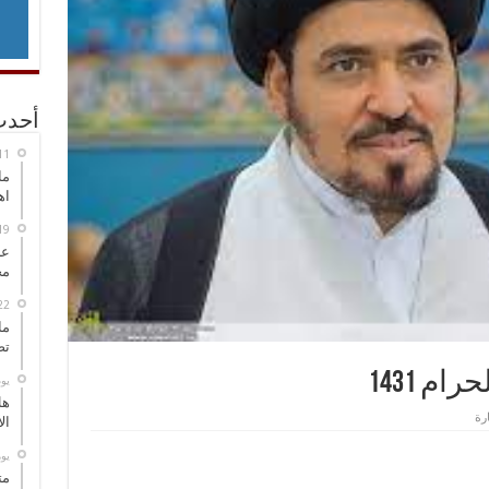
أحدث
ما
اه
عل
مح
ما
تص
 1431
‏ي
هل
ال
‏ي
مت