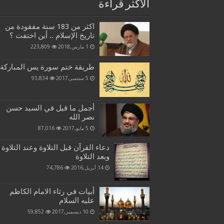
الاكثر قراءة
اكثر من 183 سنة مفقودة من
تاريخ الإسلام .. أين اختفت ؟
1 مارس,2018
223,809
طريقة ختم سورة يس المباركة
5 سبتمبر,2017
93,834
أجمل ما قيل في السيد حسن
نصر الله
5 مايو,2017
87,016
دعاء القرآن قبل التلاوة وعند التلاوة
وبعد التلاوة
14 أبريل,2016
74,786
أبيات في رثاء الامام الكاظم
عليه السلام
10 ديسمبر,2017
59,852