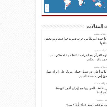
 المقالات
ذا جنت أمريكا من حرب دمرت قواعدها ولم تحقق
دافها
وم القرآن محاضرات القاها حجة الاسلام السيد
مد باقر الحكيم
ذا لو أعلن عن فشل حملة أمريكا على إيران فهل
بح إيران سيدة العالم
وم واحد مضت
 تكشف المواجهة مع إيران أفول الهيمنة
أميركية؟
ومين مضت
ى يُوصف رئيس دولة بأنه «غبي»