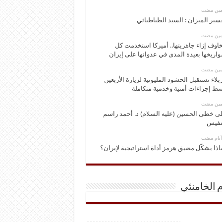
ومين مضت
سير الميزان : السيد الطباطبائي
ومين مضت
اوف إزاء جاهزيتها.. أميركا استخدمت كل
اريخها بعيدة المدى في عدوانها على إيران
ومين مضت
بلاء تستقبل الحشود المليونية لزيارة الأربعين
ط إجراءات أمنية وخدمية متكاملة
ومين مضت
ى خطى الحسين (عليه السلام) د. أحمد راسم
نفيس
اذا يشكّل مضيق هرمز أداة استراتيجية لإيران؟
م الخامنئي