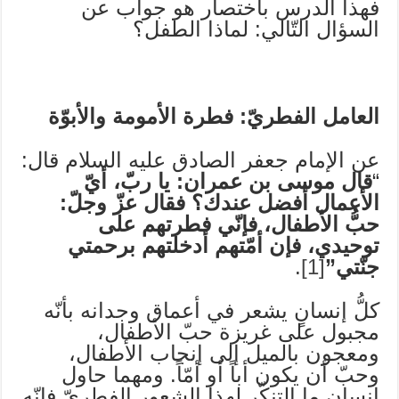
فهذا الدرس باختصار هو جواب عن
السؤال التّالي: لماذا الطفل؟
العامل الفطريّ: فطرة الأمومة والأبوّة
عن الإمام جعفر الصادق عليه السلام قال:
“
قال موسى بن عمران: يا ربّ، أيّ
الأعمال أفضل عندك؟ فقال عزّ وجلّ:
حبُّ الأطفال، فإنّي فطرتهم على
توحيدي، فإن أمّتهم أدخلتهم برحمتي
جنّتي”
[1]
.
كلُّ إنسانٍ يشعر في أعماق وجدانه بأنّه
مجبول على غريزة حبّ الأطفال،
ومعجون بالميل إلى إنجاب الأطفال،
وحبّ أن يكون أباً أو أمّاً. ومهما حاول
إنسان ما التنكّر لهذا الشعور الفطريّ فإنّه