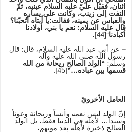
اثنان، فقبّل عليّ عليه السلام عينيه، ثمّ
التفت إلى زينب، وكانت على يساره
والعباس عن يمينه، فقالت:يا أبتاه أتُحبّنا؟
قال عليه السلام: نعم يا بني، أولادنا
أكبادنا
“
[44]
.
– عن أبي عبد الله عليه السلام، قال: قال
رسول الله صلى الله عليه وآله
وسلم:
“الولد الصالح ريحانة من الله
قسمها بين عباده…”
[45]
.
العامل الأخرويّ
إنّ الولد ليس نعمة وأنساً وريحانة وعوناً
وسنداً… لأهله في الدنيا فقط، بل الولد
الصالح ذخيرة لأهله بعد موتهم،