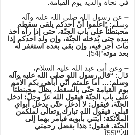
في نجاة والديه يوم القيامة.
– عن رسول الله صلى الله عليه وآله
وسلم: “
اعلموا أنّ أحدكم يلقى سقطه
محبنطئاً على باب الجنّة، حتى إذا رآه أخذ
بيده حتى يُدخله الجنّة، وإن ولد أحدكم إذا
مات أجر فيه، وإن بقي بعده استغفر له
بعد موته
“
[54]
.
– وعن أبي عبد الله عليه السلام،
قال:
“قال رسول الله صلى الله عليه وآله
وسلم:… أما علمتم أنّي أُباهي بكم الأمم
يوم القيامة حتّى بالسقط، يظلّ محبنطئاً
على باب الجنّة فيقول الله عزّ وجلّ: ادخل
الجنّة، فيقول: لا أدخل حتّى يدخل أبواي
قبلي. فيقول الله تبارك وتعالى لملكمن
الملائكة: ايتني بأبويه فيأمر بهما إلى
الجنّة. فيقول: هذا بفضل رحمتي
لك”
[55]
.