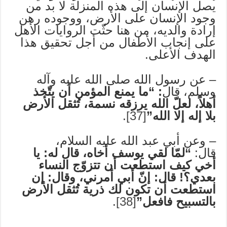
يصل الإنسان إلى هذه المنزلة لا بد من
وجود الإنسان على الأرض، ووجوده رهن
إرادة والديه، من هنا حثّت الروايات الأهل
على إنجاب الأطفال من أجل تحقيق هذا
الهدف الأعلى.
– عن رسول الله صلى الله عليه وآله
وسلم، قال
: “ما يمنع المؤمن أن يتّخذ
أهلاً، لعلّ الله يرزقه نسمة، تُثقل الأرض
بلا إله إلا الله”
[37]
.
– وعن أبي عبد الله عليه السلام،
قال:
“لمّا لقي يوسف أخاه، قال له: يا
أخي كيف استطعت أن تتزوّج النساء
بعدي؟! قال: إنّ أبي أمرني، وقال: إن
استطعت أن تكون لك ذرية تُثقل الأرض
بالتسبيح فافعل”
[38]
.