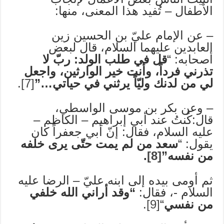
الأطفال – تُفيد هذا المعنى، منها:
– عن الإمام عليّ بن الحسين زين
العابدين عليهما السلام، قال لبعض
أصحابه: “
قل في طلب الولد: ربّ لا
تذرني فرداً، وأنت خير الوارثين، واجعل
لي من لدنك وليّاً يرثني في حياتي…”
[7]
.
– وعن بكر بن موسى الواسطي،
قال:كُنتُ عند أبي إبراهيم – الكاظم –
عليه السلام، فقال: إنّ أبي جعفراً كان
يقول: “
سعد من لم يمت حتّى يرى خلفه
من نفسه”
[8]
.
ثم أومى بيده إلى ابنه عليّ – الرضا عليه
السلام -، فقال:
“وقد أراني الله خلفي
من نفسي
“
[9]
.