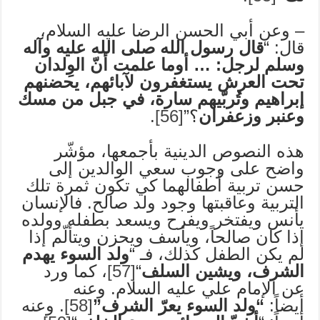
– وعن أبي الحسن الرضا عليه السلام،
قال: “
قال رسول الله صلى الله عليه وآله
وسلم لرجل: … أوما علمت أنّ الوِلدان
تحت العرش يستغفرون لآبائهم، يحضنهم
إبراهيم وتُربّيهم سارة، في جبل من مسك
وعنبر وزعفران
؟”
[56]
.
هذه النصوص الدينية بأجمعها، مؤشّر
واضح على وجوب سعي الوالدين إلى
حسن تربية أطفالهما كي تكون ثمرة تلك
التربية وعاقبتها وجود ولد صالح. فالإنسان
يأنس ويفتخر ويفرح ويسعد بطفله وولده
إذا كان صالحاً، ويأسف ويحزن ويتألّم إذا
لم يكن الطفل كذلك، فـ “
ولد السوء يهدم
الشرف، ويشين السلف
“
[57]
، كما ورد
عن الإمام علي عليه السلام. وعنه
أيضاً:
“ولد السوء يعرّ الشرف”
[58]
. وعنه