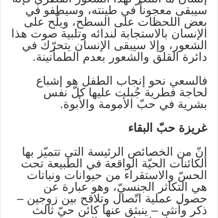
سيبقى معجوناً في طينته، وسيطفو في
بعض اللحظات على السطح، ويلّح على
الإنسان بالاستجابة لندائه وتلبية صوت هذا
الشعور، وإلا سيبقى الإنسان يتحرّك في
دائرة القلق والشعور بعدم الطمأنينة.
فالسعي نحو إنجاب الطفل هو إشباع
لحاجة فطرية جُبلت عليها كلّ نفس
بشرية في حبّ الأمومة والأبوة.
غريزة حبّ البقاء
إنّ من الخصائص الرئيسة التي تتميّز بها
الكائنات الحيّة الواقعة في الطبيعة تحت
الحسّ والاستقراء من حيوانات ونباتات
هي التكاثر الجنسيّ، وهو عبارة عن
حصول عملية اتّصال وتلاقح بين زوجين –
ذكر وأنثى – ينبثق عنها كائن حيّ ثالث