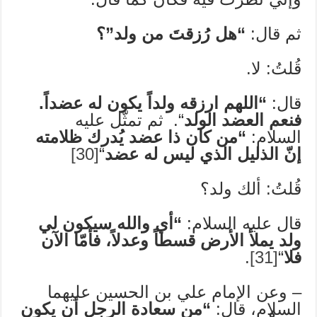
ثم قال:
“هل رُزقتَ من ولد”؟
قُلتُ: لا.
قال:
“اللهم ارزقه ولداً يكون له عضداً.
فنعم العضد الولد
“. ثم تمثّل عليه
السلام:
“من كان ذا عضد يُدرك ظلامته
إنّ الذليل الذي ليس له عضد
“
[30]
قُلتُ: ألك ولد؟
قال عليه السلام:
“أي والله سيكون لي
ولد يملأ الأرض قسطاً وعدلاً، فأمّا الآن
فلا
“
[31]
.
– وعن الإمام علي بن الحسين عليهما
السلام، قال:
“من سعادة الرجل أن يكون