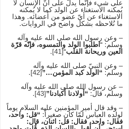
على شيء فإنّما يدلّ على أنّ الإنسان لا
يُمكنه الاستغناء عن الولد كما لا يُمكنه
الاستغناء عن أيّ عضو من أعضائه. وهذا
ما نُلاحظه بشكل واضح في الروايات.
– وعن رسول الله صلى الله عليه وآله
وسلم: “
اطلبوا الولد والتمسوه، فإنّه قرّة
العين وريحانة القلب
“
[41]
.
– وعن النبيّ صلى الله عليه وآله
وسلم:
“الولد كبد المؤمن…”
[42]
.
– عن رسول الله صلى الله عليه وآله
وسلم، قال:
“أولادنا أكبادنا”
[43]
.
– وقد قال أمير المؤمنين عليه السلام يوماً
لولده العباس لمّا كان صغيراً:
“قل: واحد،
فقال: واحد، فقال: قل: اثنان، قال:
استحي أن أقول باللسان الذي قُلت واحد