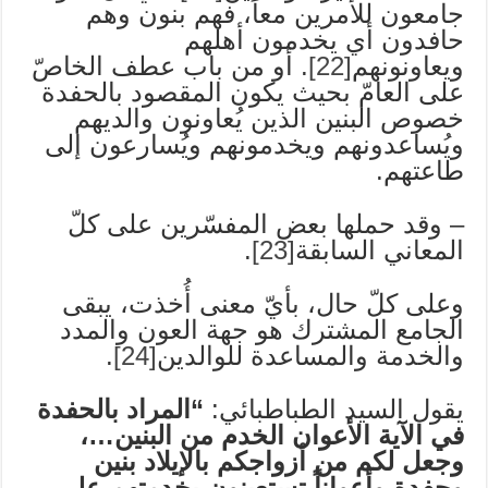
جامعون للأمرين معاً، فهم بنون وهم
حافدون أي يخدمون أهلهم
ويعاونونهم
[22]
. أو من باب عطف الخاصّ
على العامّ بحيث يكون المقصود بالحفدة
خصوص البنين الذين يُعاونون والديهم
ويُساعدونهم ويخدمونهم ويُسارعون إلى
طاعتهم.
– وقد حملها بعض المفسّرين على كلّ
المعاني السابقة
[23]
.
وعلى كلّ حال، بأيّ معنى أُخذت، يبقى
الجامع المشترك هو جهة العون والمدد
والخدمة والمساعدة للوالدين
[24]
.
يقول السيد الطباطبائي:
“المراد بالحفدة
في الآية الأعوان الخدم من البنين…،
وجعل لكم من أزواجكم بالإيلاد بنين
وحفدة وأعواناً تستعينون بخدمتهم على