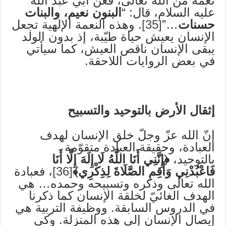
نعمة من الله تعالى، فعن أبي عبد الله
عليه السلام، قال: “
البنون نعيم، والبنات
حسنات
…”
[35]
. وهذه النعمة الإلهية تجعل
الإنسان يعيش حياة طيّبة، إذ بدون الولد
يبقى الإنسان ناقص العيش، كما سيأتي
في بعض الروايات اللاحقة.
إثقال الأرض بالتوحيد والتسبيح
إنّ الله عزّ وجلّ خلق الإنسان لهدف
العبادة، وحقيقة العبادة متقوّمة
بالتوحيد،
﴿إِنَّنِي أَنَا اللَّهُ لَا إِلَهَ إِلَّا أَنَا
فَاعْبُدْنِي وَأَقِمِ الصَّلَاةَ لِذِكْرِي﴾
[36]
، فعبادة
الله تعالى وذكره وتسبيحه وحمده… هي
الهدف الغائيّ لخلقة الإنسان كما ذكرنا
في الدروس السابقة. ووظيفة التربية هي
إيصال الإنسان إلى هذه المنزلة. وكي