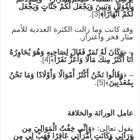
بِأَمْوَالٍ وَبَنِينَ وَيَجْعَل لَّكُمْ جَنَّاتٍ وَيَجْعَل
لَّكُمْ أَنْهَارًا﴾
[3]
.
وقد كانت وما زالت الكثرة العددية للأمم
مثار فخر واعتزاز.
– ﴿
وَكَانَ لَهُ ثَمَرٌ فَقَالَ لِصَاحِبِهِ وَهُوَ يُحَاوِرُهُ
أَنَا أَكْثَرُ مِنكَ مَالًا وَأَعَزُّ نَفَرًا
﴾
[4]
.
– ﴿
وَقَالُوا نَحْنُ أَكْثَرُ أَمْوَالًا وَأَوْلَادًا وَمَا نَحْنُ
بِمُعَذَّبِينَ
﴾
[5]
.
عامل الوراثة والخلافة
يقول تعالى: ﴿
وَإِنِّي خِفْتُ الْمَوَالِيَ مِن
وَرَائِي وَكَانَتِ امْرَأَتِي عَاقِرًا فَهَبْ لِي مِن