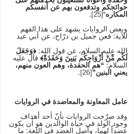
حوائجكم وتدفعون بهم عن أنفسكم
المكاره
“
[25]
.
وبعض الروايات يشهد على هذا الفهم
للآية: فعن جميل بن درّاج، عن أبي عبد
الله عليه السلام، عن قول الله:
﴿وَجَعَلَ
لَكُم مِّنْ أَزْوَاجِكُم بَنِينَ وَحَفَدَةً﴾
قال عليه
السلام:
“هم الحفدة، وهم العون منهم،
يعني البنين”
[26]
.
عامل المعاونة والمعاضدة في الروايات
وقد صرّحت الروايات بأنّ أحد أهداف
وجود الولد في حياة الوالدين هو أن يكون
عضداً لهما، وأصل العضد في اللغة: ما