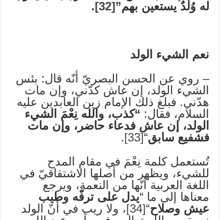
له وُلْدٌ يستعين بهم”
[32]
.
نعم الشيء الولد
– روي عن الحسن البصريّ أنّه قال: بئس
الشيء الولد، إن عاش كدّني، وإن مات
هدّني. فبلغ ذلك الإمام زين العابدين عليه
السلام، فقال:
“كذب، والله نِعْمَ الشيء
الولد، إن عاش فدعاء حاضر، وإن مات
فشفيع سابق
“
[33]
.
تُستعمل كلمة نِعْمَ في مقام المدح
للشيء، ويظهر من أصلها الاشتقاقيّ في
اللغة العربية أنّها من النعمة، ويرجع
معناها إلى ما “
يدل على ترفّه وطيب
عيش وصلاح
“
[34]
، ولا ريب في أنّ الولد