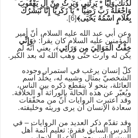
لَّدُنكَ وَلِيًّا * يَرِثُنِي وَيَرِثُ مِنْ آلِ يَعْقُوبَ
وَاجْعَلْهُ رَبِّ رَضِيًّا * يَا زَكَرِيَّا إِنَّا نُبَشِّرُكَ
بِغُلَامٍ اسْمُهُ يَحْيَى﴾
[6]
.
وعن أبي عبد الله عليه السلام، أنّ أمير
المؤمنين عليه السلام كان يقرأ: ﴿
وَإِنِّي
خِفْتُ الْمَوَالِيَ مِن وَرَائِي
﴾، يعني أنّه لم
يكن له وارث حتّى وهب الله له بعد الكبر.
كلّ إنسان يرغب في استمرار وجوده
الشخصيّ بمثال وشبيه له، يخلّد اسم
العائلة، بنحو لا ينقطع ذكره بين الناس،
ويُعبّر عن هذه الحالة بالوراثة أو الخلافة.
وقد اعتبرت الروايات أنّ من محقّقات
سعادة الإنسان أن يرى وريثه وخليفته.
وقد تقدّم ذكر العديد من الروايات – في
الدرس السابق فقرة: تعليم أئمة أهل
البيت الناس بعض الأعمال لإنجاب