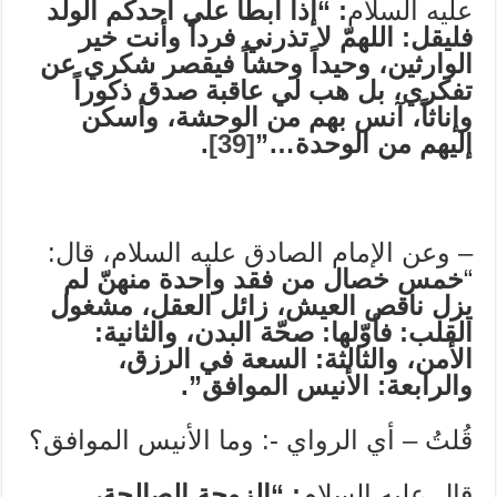
عليه السلام
: “إذا أبطأ علي أحدكم الولد
فليقل: اللهمّ لا تذرني فرداً وأنت خير
الوارثين، وحيداً وحشاً فيقصر شكري عن
تفكري، بل هب لي عاقبة صدق ذكوراً
وإناثاً، آنس بهم من الوحشة، وأسكن
إليهم من الوحدة…”
[39]
.
– وعن الإمام الصادق عليه السلام، قال:
“
خمس خصال من فقد واحدة منهنّ لم
يزل ناقص العيش، زائل العقل، مشغول
القلب: فأوّلها: صحّة البدن، والثانية:
الأمن، والثالثة: السعة في الرزق،
والرابعة: الأنيس الموافق”.
قُلتُ – أي الرواي -: وما الأنيس الموافق؟
قال عليه السلام
: “الزوجة الصالحة،