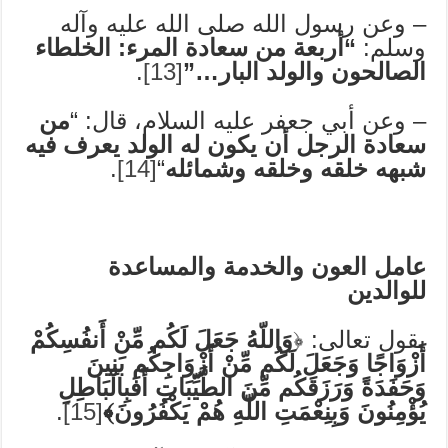
– وعن رسول الله صلى الله عليه وآله
وسلم:
“أربعة من سعادة المرء: الخلطاء
الصالحون والولد البار…”
[13]
.
– وعن أبي جعفر عليه السلام، قال: “
من
سعادة الرجل أن يكون له الولد يعرف فيه
شبهه خلقه وخلقه وشمائله
“
[14]
.
عامل العون والخدمة والمساعدة
للوالدين
يقول تعالى: ﴿
وَاللّهُ جَعَلَ لَكُم مِّنْ أَنفُسِكُمْ
أَزْوَاجًا وَجَعَلَ لَكُم مِّنْ أَزْوَاجِكُم بَنِينَ
وَحَفَدَةً وَرَزَقَكُم مِّنَ الطَّيِّبَاتِ أَفَبِالْبَاطِلِ
يُؤْمِنُونَ وَبِنِعْمَتِ اللّهِ هُمْ يَكْفُرُونَ﴾
[15]
.