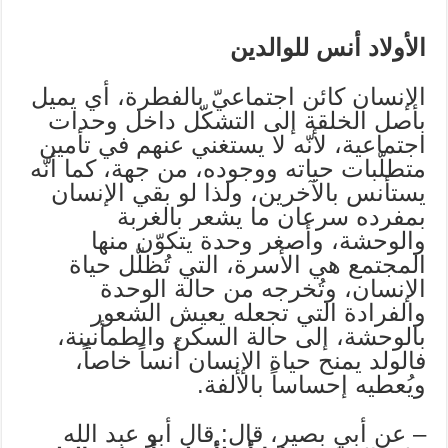
الأولاد أنس للوالدين
الإنسان كائن اجتماعيّ بالفطرة، أي يميل
بأصل الخلقة إلى التشكّل داخل وحدات
اجتماعية، لأنّه لا يستغني عنهم في تأمين
متطلّبات حياته ووجوده، من جهة، كما أنّه
يستأنس بالآخرين، ولذا لو بقي الإنسان
بمفرده سرعان ما يشعر بالغربة
والوحشة، وأصغر وحدة يتكوّن منها
المجتمع هي الأسرة، التي تُظلّل حياة
الإنسان، وتُخرجه من حالة الوحدة
والفرادة التي تجعله يعيش الشعور
بالوحشة، إلى حالة السكن والطمأنينة،
فالولد يمنح حياة الإنسان أُنساً خاصاً،
ويُعطيه إحساساً بالألفة.
– عن أبي بصير، قال: قال أبو عبد الله