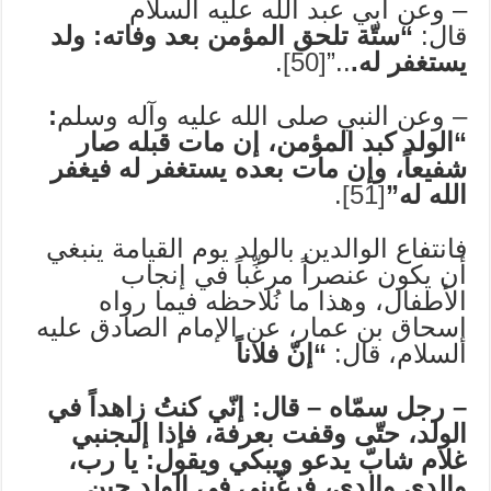
– وعن أبي عبد الله عليه السلام
قال:
“ستّة تلحق المؤمن بعد وفاته: ولد
يستغفر له.
..”
[50]
.
– وعن النبي صلى الله عليه وآله وسلم
:
“الولد كبد المؤمن، إن مات قبله صار
شفيعاً، وإن مات بعده يستغفر له فيغفر
الله له”
[51]
.
فانتفاع الوالدين بالولد يوم القيامة ينبغي
أن يكون عنصراً مرغِّباً في إنجاب
الأطفال، وهذا ما نُلاحظه فيما رواه
إسحاق بن عمار، عن الإمام الصادق عليه
السلام، قال:
“إنّ فلاناً
– رجل سمّاه – قال: إنّي كنتُ زاهداً في
الولد، حتّى وقفت بعرفة، فإذا إلىجنبي
غلام شابّ يدعو ويبكي ويقول: يا رب،
والدي والدي، فرغّبني في الولد حين