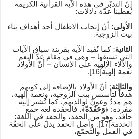
إنّ التدبّر في هذه الآية القرآنية الكريمة
يُعطينا عدّة دلالات:
الأولى
: أنّ إنجاب الأطفال أحد أهداف بناء
بيت الزوجية.
الثانية
: كما تُفيد الآية بقرينة سياق الآيات
التي تسبقها – وهي في مقام عدّ النعم
والآلاء الإلهية على الإنسان – أنّ الأولاد
نعمة إلهية
[16]
.
والثالثة
: أنّ الأولاد بالإضافة إلى كونهم
هدفاً لتأسيس بيت الزوجية، ونعمة إلهية،
هم مددٌ وعونٌ لوالديهم، كما تُشير إليه
مفردة: ﴿
وَحَفَدَةً
﴾. فالحفدة لغة جمع
حافد، وهو من الحفد، والحفد في اللغة:
الخدمة
[17]
. وأصل الحفد يدلّ على الخفّة
في العمل والتجمّع،