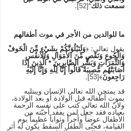
سمعت ذلك
“
[52]
.
ما للوالدين من الأجر في موت أطفالهم
يقول تعالى: ﴿
وَلَنَبْلُوَنَّكُمْ بِشَيْءٍ مِّنَ الْخَوفْ
وَالْجُوعِ وَنَقْصٍ مِّنَ الأَمَوَالِ وَالأنفُسِ
وَالثَّمَرَاتِ وَبَشِّرِ الصَّابِرِينَ * الَّذِينَ إِذَا
أَصَابَتْهُم مُّصِيبَةٌ قَالُواْ إِنَّا لِلّهِ وَإِنَّا إِلَيْهِ
رَاجِعونَ
﴾
[53]
.
قد يمتحن الله تعالى الإنسان ويبتليه
بموت أطفاله قبل الولادة أو بعد الولادة،
ولأنّ الله تعالى كتب على نفسه الرحمة
بعباده فقد جعل لمن يفقد أحبّته من
الأطفال عوضاً وأجراً وثواباً عظيماً يوم
القيامة، فحتّى الطفل السقط يكون له أثر