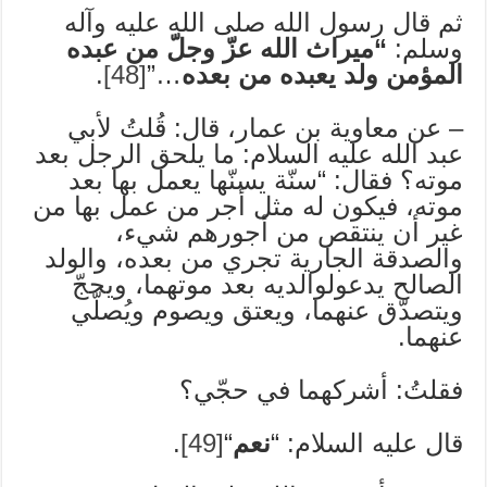
ثم قال رسول الله صلى الله عليه وآله
وسلم:
“ميراث الله عزّ وجلّ من عبده
المؤمن ولد يعبده من بعده
…”
[48]
.
– عن معاوية بن عمار، قال: قُلتُ لأبي
عبد الله عليه السلام: ما يلحق الرجل بعد
موته؟ فقال: “سنّة يسنّها يعمل بها بعد
موته، فيكون له مثل أجر من عمل بها من
غير أن ينتقص من أجورهم شيء،
والصدقة الجارية تجري من بعده، والولد
الصالح يدعولوالديه بعد موتهما، ويحجّ
ويتصدّق عنهما، ويعتق ويصوم ويُصلّي
عنهما.
فقلتُ: أشركهما في حجّي؟
قال عليه السلام: “
نعم
“
[49]
.