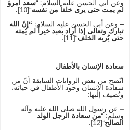
وعن أبي الحسن عليه السلام: “
سعد امرؤ
لم يمت حتى يرى خلفاً من نفسه
“
[10]
.
– وعن أبي الحسن عليه السلام:
“إنّ الله
تبارك وتعالى إذا أراد بعبد خيراً لم يُمته
حتى يُريه الخلف
“
[11]
.
سعادة الإنسان بالأطفال
اتّضح من بعض الروايات السابقة أنّ من
سعادة الإنسان وجود الأطفال في حياته،
ونُضيف إليها:
– عن رسول الله صلى الله عليه وآله
وسلم: “
من سعادة الرجل الولد
الصالح
“
[12]
.