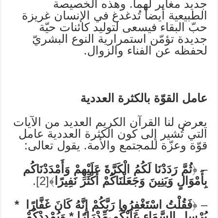
جديد مغاير لهما. وهذه الخصيصة
الطبيعية أيضاً تُدغدغ في الإنسان غريزة
حبّ البقاء فيسعى لتوليد كائنات حيّة
جديدة تؤمّن استمرارية النوع البشريّ
لحفظه عن الفناء والزوال.
عامل القوّة بالكثرة العددية
يعرض لنا القرآن الكريم العديد من الآيات
التي تُشير إلى كون الكثرة العددية عامل
قوّة وعزّة للمجتمع والأمة. يقول تعالى:
– ﴿
ثُمَّ رَدَدْنَا لَكُمُ الْكَرَّةَ عَلَيْهِمْ وَأَمْدَدْنَاكُم
بِأَمْوَالٍ وَبَنِينَ وَجَعَلْنَاكُمْ أَكْثَرَ نَفِيرًا
﴾
[2]
.
– ﴿
فَقُلْتُ اسْتَغْفِرُوا رَبَّكُمْ إِنَّهُ كَانَ غَفَّارًا *
يُرْسِلِ السَّمَاء عَلَيْكُم مِّدْرَارًا * وَيُمْدِدْكُمْ