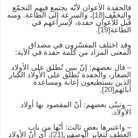
فالحفدة الأعوان لأنّه يجتمع فيهم التجمّع
والتخفّف
[18]
، والسرعة إلى الطاعة. ومنه
قيل للأعوان حفدة، لإسراعهم في
الطاعة
[19]
.
وقد اختلف المفسّرون في مصداق
المعنى المراد من كلمة حفدة في الآية:
– قال بعضهم: إنّ بنين تُطلق على الأولاد
الصغار، والحفدة تُطلق على الأولاد الكبار
الذين يستطيعون إعانة ومساعدة
آبائهم
[20]
.
– وتبنّى بعضهم: أنّ المقصود بها أولاد
الأولاد.
– واعتبرها بعض ثالث: أنّها من باب
العطف لتغاير الوصفين
[21]
، أي أنّ الأولاد