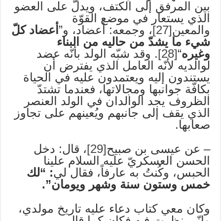
بين المرفق إلى الكتف، ويدلّ على العضو
الذي يستعار في موضع القوّة
والمعين
[27]
، وجمعه: أعضاد، و”
أعضاد كلّ
شيء ما يشدّ من حاليه من البناء
وغيره
“
[28]
. وقد شبّه الولد بأنّه عضد
لوالديه لأنّه العامل الذي يفترض أن
يستندون إليه ويعتمدون عليه في الحياة
بكافّة جوانبها ومجالاتها، فعندما تشتدّ
الظروف يجد الوالدان في الولد العنصر
الذي يقف إلى جانبهم ويُعينهم على تجاوز
صعابها.
– عن عيسى بن صبيح
[29]
، قال: دخل
الحسن العسكريّ عليه السلام علينا
الحبس، وكُنتُ به عارفاً، فقال لي
: “لك
خمس وستون سنة وشهر ويومان”.
وكان معي كتاب دعاء عليه تاريخ مولدي،
وإنّي نظرت فيه فكان كما قال.