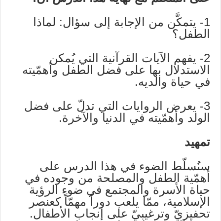
1- يتمكَّن من الإجابة إلى سؤال: لماذا
الطفل؟
2- يفهم الآيات القرآنية التي يُمكن
الاستدلال بها على فضل الطفل وأهمّيته
في حياة والديه.
3- يعرض الروايات التي تدلّ على فضل
الولد وأهمّيته في الدنيا والآخرة.
تمهيد
سنُسلّط الضوء في هذا الدرس على
أهمّية الطفل والمصلحة من وجوده في
حياة الأسرة والمجتمع في ضوء الرؤية
الإسلامية، ممّا يلعب دوراً مهمّاً كعنصر
تحفيزيّ وترغيبيّ على إنجاب الأطفال.