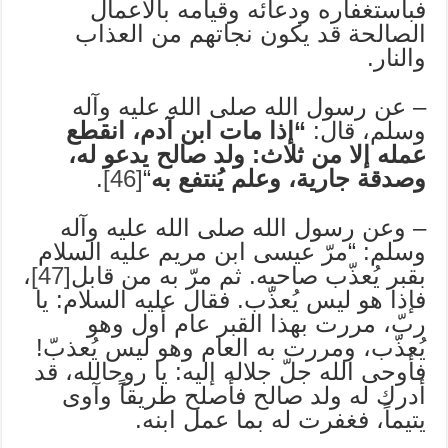
فباستغفاره ودعائه وقيامه بالأعمال
الصالحة قد يكون نجاتهم من العذاب
والنار.
– عن رسول الله صلى الله عليه وآله
وسلم، قال:
“إذا مات ابن آدم، انقطع
عمله إلا من ثلاث: ولد صالح يدعو له،
وصدقة جارية، وعلم يُنتفع به
“
[46]
.
– وعن رسول الله صلى الله عليه وآله
وسلم: “مرّ عيسى ابن مريم عليه السلام
بقبر يُعذّب صاحبه. ثم مرّ به من قابل
[47]
،
فإذا هو ليس يُعذّب. فقال عليه السلام: يا
ربّ، مررت بهذا القبر عام أول وهو
يُعذّب، ومررت به العام وهو ليس يُعذبّ!
فأوحى الله جلّ جلاله إليه: يا روحالله، قد
أدرك له ولد صالح فأصلح طريقاً وآوى
يتيماً، فغفرت له بما عمل ابنه.