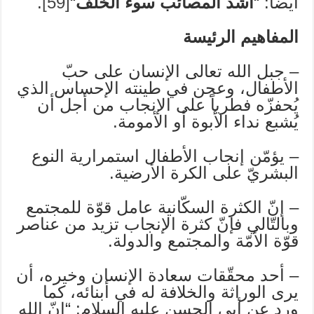
أيضاً: “
أشدّ المصائب سوء الخلف
“
[59]
.
المفاهيم الرئيسة
– جبل الله تعالى الإنسان على حبّ
الأطفال، وعجن في طينته الإحساس الذي
يُحفزّه فطرياً على الإنجاب من أجل أن
يُشبع نداء الأبوة أو الأمومة.
– يؤمّن إنجاب الأطفال استمرارية النوع
البشريّ على الكرة الأرضية.
– إنّ الكثرة السكّانية عامل قوّة للمجتمع
وبالتّالي فإنّ كثرة الإنجاب تزيد من عناصر
قوّة الأمّة والمجتمع والدولة.
– أحد محقّقات سعادة الإنسان وخيره، أن
يرى الوراثة والخلافة له في أبنائه، كما
ورد عن أبي الحسن عليه السلام: “إنّ الله