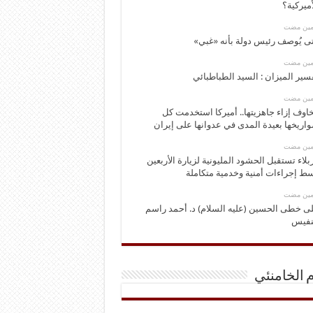
أميركية؟
ومين مضت
ى يُوصف رئيس دولة بأنه «غبي»
ومين مضت
سير الميزان : السيد الطباطبائي
ومين مضت
اوف إزاء جاهزيتها.. أميركا استخدمت كل
اريخها بعيدة المدى في عدوانها على إيران
ومين مضت
بلاء تستقبل الحشود المليونية لزيارة الأربعين
ط إجراءات أمنية وخدمية متكاملة
ومين مضت
ى خطى الحسين (عليه السلام) د. أحمد راسم
نفيس
م الخامنئي