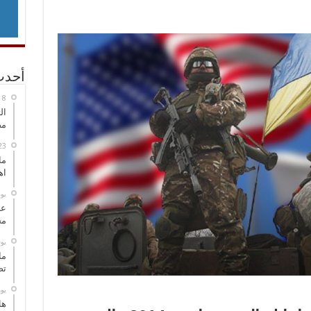
أحدث
ال
مض
ما
اه
‏ي
عل
مح
‏ي
ما
تص
‏ي
هل