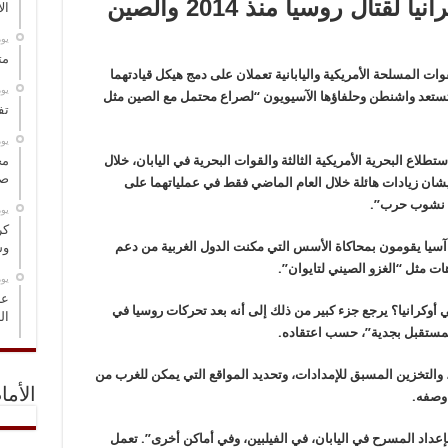
الجيش الأمريكي: هيّأنا أوكرانيا لقتال روسيا منذ 2014 والصين
ال
‏ي
مت
قوات المسلحة الأمريكية واليابانية تعملان على دمج هيكل قيادتهما
‏ي
تستعد واشنطن وحلفاؤها الآسيويون “لصراع محتمل مع الصين مثل
تف
‏ي
تطلاع البحرية الأمريكية الثالثة والقوات البحرية في اليابان، خلال
مخ
صو
يشان زيادات هائلة خلال العام الماضي فقط في عملياتهما على
لة نشوب حرب”.
‏ي
كر
 آسيا يقومون بمحاكاة الأسس التي مكنت الدول الغربية من دعم
وس
ات مثل “الغزو الصيني لتايوان”.
‏ي
عل
ي أوكرانيا؟ يرجع جزء كبير من ذلك إلى أنه بعد تحركات روسيا في
ال
 والتخزين المسبق للإمدادات، وتحديد المواقع التي يمكن للغرب من
الأما
 وصفه.
داد المسرح في اليابان، في الفيلبين، وفي أماكن أخرى”. تعمل