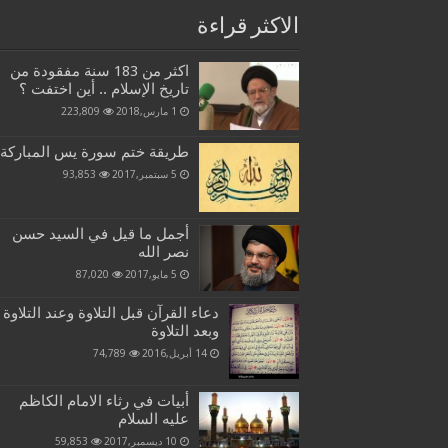
الاكثر قراءة
اكثر من 183 سنة مفقودة من
تاريخ الإسلام .. أين اختفت ؟
1 مارس,2018
223,809
طريقة ختم سورة يس المباركة
5 سبتمبر,2017
93,853
أجمل ما قيل في السيد حسن
نصر الله
5 مايو,2017
87,020
دعاء القرآن قبل التلاوة وعند التلاوة
وبعد التلاوة
14 أبريل,2016
74,789
أبيات في رثاء الامام الكاظم
عليه السلام
10 ديسمبر,2017
59,853