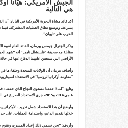
هي التالية
أكد قائد مشاة البحرية الأمريكية في اليابان أن ال
بسرعة، وتوسيع نطاق العمليات المشتركة، فيما 
الحرب على تايوان”.
وذكر الجنرال جيمس بيرمان، القائد العام لقوة الاس
مقابلة مع صحيفة “فايننشال تايمز” أنه “شهد الج
الأراضي التي سيتعين عليهما الدفاع عنها في حا
وأضاف بيرمان أن الولايات المتحدة وحلفاءها في
“مقاومة أوكرانيا لروسيا” في الاستعداد لسيناريوه
وتابع: “لماذا حققنا مستوى النجاح الذي حققناه ف
عامي 2014 و2015، جرى الاستعداد للصراع في المستقبل بجدية”، حسب اعتقاده.
وأوضح أن هذا الاستعداد شمل تدريب الأوكرانيين،
خلالها تقديم الدعم، واستدامة العمليات، على حد
وأردف: “نحن نسمي ذلك إعداد المسرح، ونقوم بإع