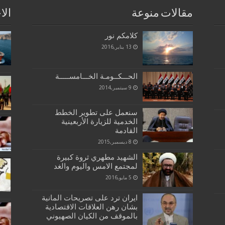
مقالات منوعة
الا
كلامكم نور
13 يناير,2016
الحـــكــومـة الخـــامســـــة
9 سبتمبر,2014
سنعمل على تطوير الخطط
الخدمية للزيارة الأربعينية
القادمة
8 ديسمبر,2015
الشهيد مطهري ثروة كبيرة
لمجتمع الامس واليوم والغد
5 مايو,2016
ايران ترد على تصريحات المانية
بشان رهن العلاقات الاقتصادية
بالموقف من الكيان الصهيوني