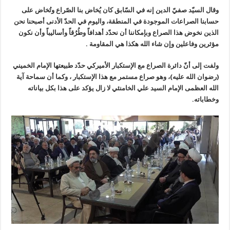
وقال السيّد صفيّ الدين إنه في السّابق كان يُخاض بنا الصّراع وتُخاض على
حسابنا الصراعات الموجودة في المنطقة، واليوم في الحدّ الأدنى أصبحنا نحن
الذين نخوض هذا الصراع وبإمكاننا أن نحدّد أهدافاً وطُرُقاً وأساليباً وأن نكون
مؤثرين وفاعلين وإن شاء الله هكذا هي المقاومة .
ولفت إلى أنّ دائرة الصراع مع الإستكبار الأميركي حدّد طبيعتها الإمام الخميني
(رضوان الله عليه)، وهو صراع مستمر مع هذا الإستكبار ، وكما أن سماحة آية
الله العظمى الإمام السيد علي الخامنئي لا زال يؤكد على هذا بكل بياناته
وخطاباته.