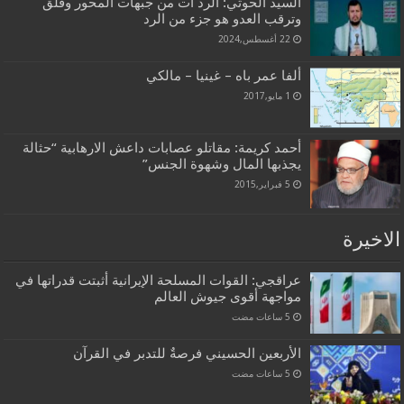
السيد الحوثي: الرد آت من جبهات المحور وقلق
وترقب العدو هو جزء من الرد
22 أغسطس,2024
ألفا عمر باه – غينيا – مالكي
1 مايو,2017
أحمد كريمة: مقاتلو عصابات داعش الارهابية “حثالة
يجذبها المال وشهوة الجنس”
5 فبراير,2015
الاخيرة
عراقجي: القوات المسلحة الإيرانية أثبتت قدراتها في
مواجهة أقوى جيوش العالم
الأربعين الحسيني فرصةٌ للتدبر في القرآن