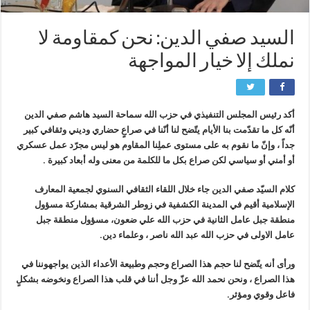
السيد صفي الدين: نحن كمقاومة لا
نملك إلا خيار المواجهة
أكد رئيس المجلس التنفيذي في حزب الله سماحة السيد هاشم صفي الدين
أنّه كل ما تقدّمت بنا الأيام يتّضح لنا أنّنا في صراعٍ حضاري وديني وثقافي كبير
جداً ، وإنّ ما نقوم به على مستوى عملِنا المقاوم هو ليس مجرّد عمل عسكري
أو أمني أو سياسي لكن صراع بكل ما للكلمة من معنى وله أبعاد كبيرة .
كلام السيّد صفي الدين جاء خلال اللقاء الثقافي السنوي لجمعية المعارف
الإسلامية أقيم في المدينة الكشفية في زوطر الشرقية بمشاركة مسؤول
منطقة جبل عامل الثانية في حزب الله علي ضعون، مسؤول منطقة جبل
عامل الاولى في حزب الله عبد الله ناصر ، وعلماء دين.
ورأى أنه يتّضح لنا حجم هذا الصراع وحجم وطبيعة الأعداء الذين يواجهوننا في
هذا الصراع ، ونحن نحمد الله عزّ وجل أننا في قلب هذا الصراع ونخوضه بشكلٍ
فاعل وقوي ومؤثر.