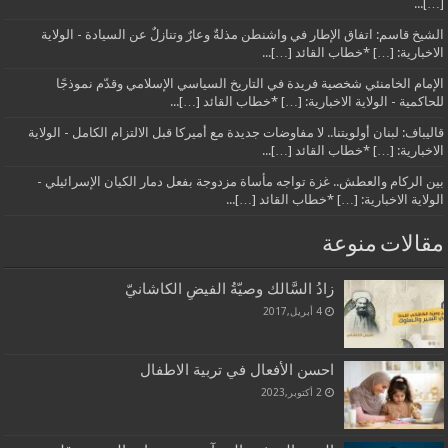
[…]...
الشيخ قاسم: اتفاق الإطار في واشنطن مذلةٌ وعارٌ وتنازلٌ عن السيادة - الولاية
الاخبارية: […] *خطاب القائد […]...
الإمام الخامنئي شخصية فريدة في التاريخ السياسي الإسلامي وقدّم نموذجًا
للحاكمية - الولاية الاخبارية: […] *خطاب القائد […]...
قاليباف: لبنان أولويتنا.. لا مفاوضات جديدة مع أميركا قبل الالتزام الكامل - الولاية
الاخبارية: […] *خطاب القائد […]...
بين الركام والعطش.. غزة تواجه مأساة مزدوجة بفعل دمار الكيان الإسرائيلي -
الولاية الاخبارية: […] *خطاب القائد […]...
مقالات منوعة
زادُ السَّالك وصيّةُ الفيضِ الكاشانيّ
4 أبريل,2017
احسن الأفعال في تربية الاطفال
2 أكتوبر,2023