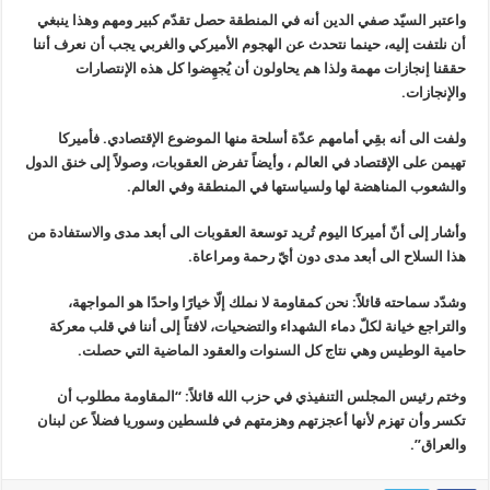
واعتبر السيّد صفي الدين أنه في المنطقة حصل تقدّم كبير ومهم وهذا ينبغي
أن نلتفت إليه، حينما نتحدث عن الهجوم الأميركي والغربي يجب أن نعرف أننا
حققنا إنجازات مهمة ولذا هم يحاولون أن يُجهِضوا كل هذه الإنتصارات
والإنجازات.
ولفت الى أنه بقِي أمامهم عدّة أسلحة منها الموضوع الإقتصادي. فأميركا
تهيمن على الإقتصاد في العالم ، وأيضاً تفرض العقوبات، وصولاً إلى خنق الدول
والشعوب المناهضة لها ولسياستها في المنطقة وفي العالم.
وأشار إلى أنّ أميركا اليوم تُريد توسعة العقوبات الى أبعد مدى والاستفادة من
هذا السلاح الى أبعد مدى دون أيّ رحمة ومراعاة.
وشدّد سماحته قائلاً: نحن كمقاومة لا نملك إلّا خيارًا واحدًا هو المواجهة،
والتراجع خيانة لكلّ دماء الشهداء والتضحيات، لافتاً إلى أننا في قلب معركة
حامية الوطيس وهي نتاج كل السنوات والعقود الماضية التي حصلت.
وختم رئيس المجلس التنفيذي في حزب الله قائلاً: “المقاومة مطلوب أن
تكسر وأن تهزم لأنها أعجزتهم وهزمتهم في فلسطين وسوريا فضلاً عن لبنان
والعراق”.