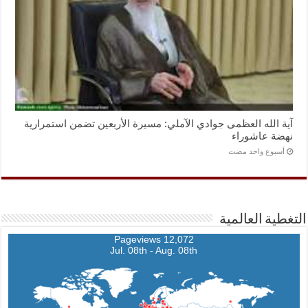
آية الله العظمى جوادي الآملي: مسيرة الأربعين تضمن استمرارية
نهضة عاشوراء
‏أسبوع واحد مضت
التغطية العالمية
12,072 Pageviews
Jul. 08th - Aug. 08th