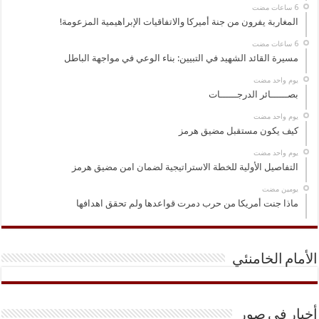
المغاربة يفرون من جنة أميركا والاتفاقيات الإبراهيمية المزعومة!
مسيرة القائد الشهيد في التبيين: بناء الوعي في مواجهة الباطل
‏يوم واحد مضت
بصــــــائر الدرجــــــات
‏يوم واحد مضت
كيف يكون مستقبل مضيق هرمز
‏يوم واحد مضت
التفاصيل الأولية للخطة الاستراتيجية لضمان امن مضيق هرمز
‏يومين مضت
ماذا جنت أمريكا من حرب دمرت قواعدها ولم تحقق اهدافها
الأمام الخامنئي
أخبار في صور