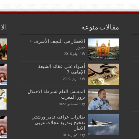
مقالات منوعة
الا
الافطار في النجف الأشرف +
صور
4 يوليو,2016
أضواء على عقائد الشيعة
الإمامية 7
3 أبريل,2019
المفتش العام لشرطة الاحتلال
يزور المغرب
5 أغسطس,2022
طائرات عراقية تدمر ورشتي
تفخيخ وتدريع عجلات غربي
الانبار
7 أكتوبر,2016