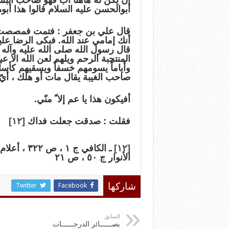
إن يكن له هاهنا أب فهو صاحب البست
ابوالحسن عليه السلام قالوا هذا أبوه
قال علي بن جعفر : فتمت فمصصت ر
أنك إمامي عند الله. فبكى الرضا عل
قال رسول الله صلى الله عليه وآله : ب
المنتجبة الرحم ويلهم لعن الله الا 
وأياماً يسومهم خسفاً ويسقيهم كأساً
صاحب الغيبة يقال مات أو هلك ، أيّ
أفيكون هذا يا عم إلا ّ منّي.
فقلت : صدقت جعلت فداك
[١٢]
[١٢]
الأنوار ج ٥٠ ، ص ٢١
Twitter
Facebook
شاركها
السابق
بصــــــائر الدرجــــــات