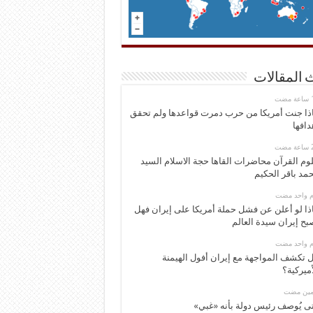
 المقالات
ذا جنت أمريكا من حرب دمرت قواعدها ولم تحقق
دافها
وم القرآن محاضرات القاها حجة الاسلام السيد
مد باقر الحكيم
وم واحد مضت
ذا لو أعلن عن فشل حملة أمريكا على إيران فهل
بح إيران سيدة العالم
وم واحد مضت
 تكشف المواجهة مع إيران أفول الهيمنة
أميركية؟
ومين مضت
ى يُوصف رئيس دولة بأنه «غبي»