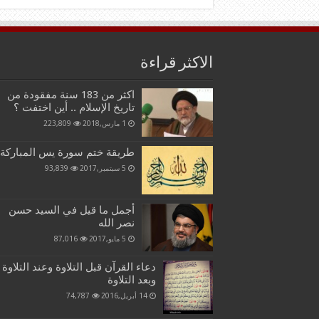
الاكثر قراءة
اكثر من 183 سنة مفقودة من
تاريخ الإسلام .. أين اختفت ؟
1 مارس,2018
223,809
طريقة ختم سورة يس المباركة
5 سبتمبر,2017
93,839
أجمل ما قيل في السيد حسن
نصر الله
5 مايو,2017
87,016
دعاء القرآن قبل التلاوة وعند التلاوة
وبعد التلاوة
14 أبريل,2016
74,787