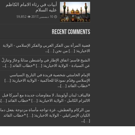
أبيات في رثاء الامام الكاظم
عليه السلام
10 ديسمبر,2017
59,852
Recent Comments
قضية المرأة بين الفكر الغربي والفكر الإسلامي - الولاية
الاخبارية: […] من نحن […]...
الشيخ قاسم: اتفاق الإطار في واشنطن مذلةٌ وعارٌ وتنازلٌ
عن السيادة - الولاية الاخبارية: […] *خطاب القائد […]...
الإمام الخامنئي شخصية فريدة في التاريخ السياسي
الإسلامي وقدّم نموذجًا للحاكمية - الولاية الاخبارية: […]
*خطاب القائد […]...
قاليباف: لبنان أولويتنا.. لا مفاوضات جديدة مع أميركا قبل
الالتزام الكامل - الولاية الاخبارية: […] *خطاب القائد […]..
بين الركام والعطش.. غزة تواجه مأساة مزدوجة بفعل دمار
الكيان الإسرائيلي - الولاية الاخبارية: […] *خطاب القائد
[…]...