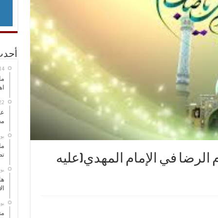
أحدث
ما
اه
عل
مح
‏ي
ما
تص
ام الرضا في الإمام المهدي(عليه
‏ي
هل
ال
‏ي
مت