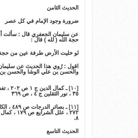
الحديث الثامن
ضرورة وجود الإمام في كل عصر
عن سليمان الجعفري قال : سألت أب
حجة الله ( لله ) قال :
لو خليت الأرض طرفة عين من حجة 
اقول : رُوي هذا الحديث عن سليما
والحسن بن علي الوشا والحسن بن خا
[١٠]
٣٥ ، نور الثقلين ج ٤ ، ص ٣٦٩
[١١]
٨.
الحديث التاسع