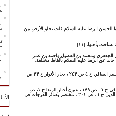
‏ي
تف
‏ي
مخ
ا الحسن الرضا عليه السلام قلت تخلو الأرض من
صو
‏ي
كر
لساخت بأهلها.
[١١]
وس
‏ي
ن الجعفري ومحمد بن الفضيل واحمد بن عمر
عل
لد عن الرضا عليه السلام بألفاظ مختلفة.
ال
ـ كمال الدين ج ١ ص ٢٠٢ ، تفسير الصافي ج ٤ ص ٢٤٣ ، بحار الأنوار ج ٢٣ ص
لم
ـ بصائر الدرجات ص ٤٨٩ ، الكافي ج ١ ، ص ١٧٩ ، عيون أخبار الرضا ج ١، ص
٢٧٢ ، علل الشرايع ص ١٧٩ ، كمال الدين ج ١ ، ص ٢٠١ ، مختصر بصائر الدرجات ص
الأما