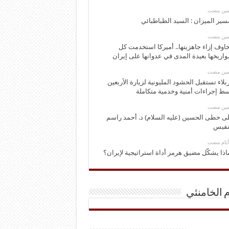
ومين مضت
سير الميزان : السيد الطباطبائي
ومين مضت
اوف إزاء جاهزيتها.. أميركا استخدمت كل
اريخها بعيدة المدى في عدوانها على إيران
ومين مضت
بلاء تستقبل الحشود المليونية لزيارة الأربعين
ط إجراءات أمنية وخدمية متكاملة
ومين مضت
ى خطى الحسين (عليه السلام) د. أحمد راسم
نفيس
اذا يشكّل مضيق هرمز أداة استراتيجية لإيران؟
م الخامنئي