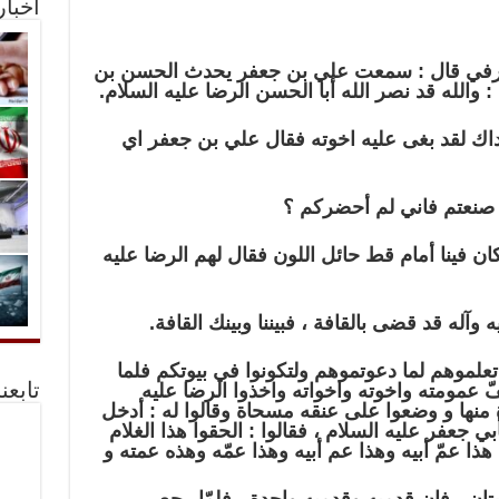
أخبا
صيرفي قال : سمعت علي بن جعفر يحدث الحسن بن
والله قد نصر الله أبا الحسن الرضا عليه السلام.
اك لقد بغى عليه اخوته فقال علي بن جعفر اي
صنعتم فاني لم أحضركم ؟
كان فينا أمام قط حائل اللون فقال لهم الرضا عليه
 وآله قد قضى بالقافة ، فبيننا وبينك القافة.
ولا تعلموهم لما دعوتموهم ولتكونوا في بيوتكم فلما
 عمومته واخوته واخواته واخذوا الرضا عليه
تابعن
منها و وضعوا على عنقه مسحاة وقالوا له : أدخل
بي جعفر عليه السلام ، فقالوا : الحقوا هذا الغلام
 هذا عمّ أبيه وهذا عم أبيه وهذا عمّه وهذه عمته و