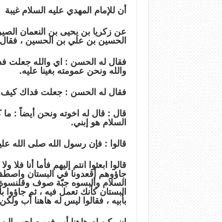
أن للإمام المهدي عليه السلام غيبة
عن زكريا بن يحيى بن النعمان ال
الحسين بن علي بن الحسين ، فقال : 
فقال له الحسن : اي والله جعلت فد
والله ونحن عمومته بغينا عليه.
فقال له الحسن : جعلت فداك كيف 
قال : قال له اخوته ونحن أيضاً : ما 
السلام هو إبني.
قالوا : فإن رسول الله صلى الله عليه
قالوا ابعثوا انتم إليهم فأما أنا فلا 
جاؤوهم أقعدونا في البستان واصطفّ
السلام وألبسوه جبّة صوف وقلنسوة 
البستان كأنك تعمل فيه ، ثم جاؤوا بأ
بأبيه ، فقالوا ليس له هاهنا أب ولكن