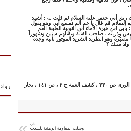
ان ، فإن قدميه وقدميه واحدة ، فلمّا رجع
.
يق أبي جعفر عليه السلام ثم قلت له : أشهد
يه السلام قم قال يا عم ألم تسمع أبي وهو يقول
أبي ابن خيرة الاماء ابن النوبية الطيبة الفم
عبيس وذريته ، صاحب الفتنة ويقتلهم سنين وشهوراً
 مصبّرة وهو الطريد الشريد الموتور بأبيه وجده
 واد سلك ؟
ـ الكافي ج ١ ، ص ٣٢٢ ، أعلام الورى ص ٣٣٠ ، كشف الغمة ج ٣ ، ص ١٤١ ، بحار
رواد 
التالي
وصلت المقاومة الوطنية للشعب