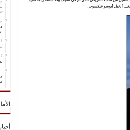
‏ي
ل ميغيل أنخيل أيوسو غيكسوت.
ما
تص
‏ي
هل
ال
مت
تف
مخ
صو
الأما
أخبا