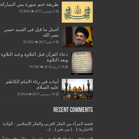
طريقة ختم سورة يس المباركة
5 سبتمبر,2017
93,856
أجمل ما قيل في السيد حسن
نصر الله
5 مايو,2017
87,022
دعاء القرآن قبل التلاوة وعند التلاوة
وبعد التلاوة
14 أبريل,2016
74,789
أبيات في رثاء الامام الكاظم
عليه السلام
10 ديسمبر,2017
59,854
Recent Comments
قضية المرأة بين الفكر الغربي والفكر الإسلامي - الولاية
الاخبارية: […] من نحن […]...
الشيخ قاسم: اتفاق الإطار في واشنطن مذلةٌ وعارٌ وتنازلٌ