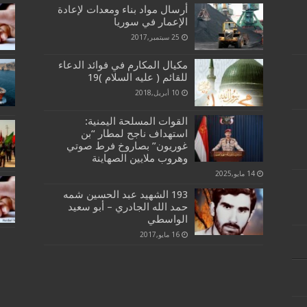
أرسال مواد بناء ومعدات لإعادة
الإعمار في سوريا
25 سبتمبر,2017
مكيال المكارم في فوائد الدعاء
للقائم ( عليه السلام )19
10 أبريل,2018
القوات المسلحة اليمنية:
استهداف ناجح لمطار “بن
غوريون” بصاروخ فرط صوتي
وهروب ملايين الصهاينة
14 مايو,2025
193 الشهيد عبد الحسين شمه
حمد الله الجادري – أبو سعيد
الواسطي
16 مايو,2017