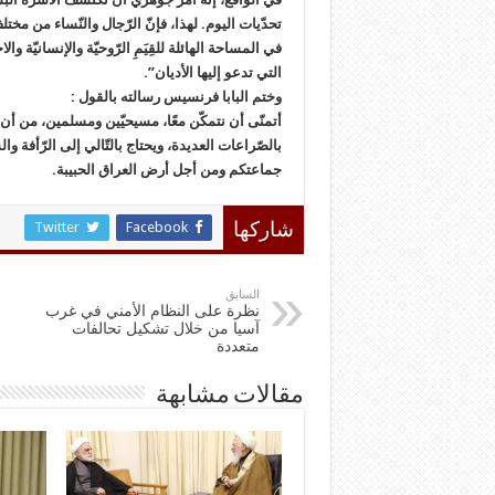
تحدّيات اليوم. لهذا، فإنّ الرّجال والنّساء من مخت
في المساحة الهائلة للقِيَمِ الرّوحيّة والإنسانيّة و
التي تدعو إليها الأديان”.
وختم البابا فرنسيس رسالته بالقول :
أتمنّى أن نتمكّن معًا، مسيحيّين ومسلمين، من أن نك
بالصّراعات العديدة، ويحتاج بالتّالي إلى الرّأفة و
جماعتكم ومن أجل أرض العراق الحبيبة.
Twitter
Facebook
شاركها
السابق
نظرة على النظام الأمني ​​في غرب
آسيا من خلال تشكيل تحالفات
متعددة
مقالات مشابهة