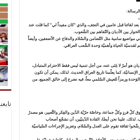
الرسالة:
،
عد لقائنا قبل عامين في النجف، والذي “كان مفيداً لي” كما قلت عند
وار بين الأديان والتّفاهم بين الشّعوب.
ي مواضيع سامية مثل التّضامن والسّلام والدفاع عن الأضعفين، وأيضاً
 لقدسيّة الحياة وأهميّة وَحدة الشّعب العراقي.
ديان هو أمرٌ لا غِنَى عنه، من أجل تنمية ليس فقط الاحترام المتبادل،
إنسانيّة، كما يعلّمنا تاريخ العراق الحديث. لذلك، يمكن أن تكون
الوَحدة ورمزاً للعيش السّلمي معاً، فيه نضرع إلى خالق الجميع، من
تابعن
قوق كلّ فردٍ وكلّ جماعة، وخاصّة حرّيّة الدّين والفِكر والتَّعبير، هو مصدرُ
 لذلك، علينا نحن أيضًا، القادة الدّينيّين، أن نشجّع أصحاب
ِخوا ثقافة تقوم على العدل والسّلام، وتعزيز الإجراءات السّياسيّة
ريّة من جديد معنى الأخوّة والتّرحيب المتبادل، كإجابة عمليّة على