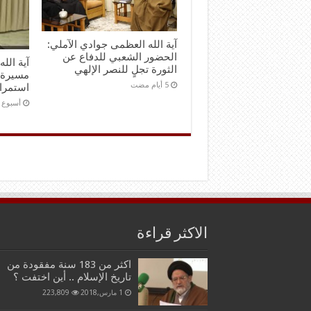
آية الله العظمى جوادي الآملي:
الحضور الشعبي للدفاع عن
آية الل
الثورة تجلٍ للنصر الإلهي
مسيرة 
استمرا
‏أسبوع
الاكثر قراءة
اكثر من 183 سنة مفقودة من
تاريخ الإسلام .. أين اختفت ؟
1 مارس,2018
223,809