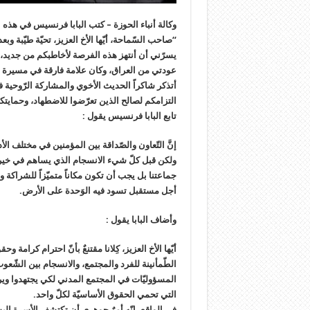
وكالة أنباء الحوزة – كتب البابا فرنسيس في هذه 
“صاحب السّماحة، أيّها الأخ العزيز، تحيّة طيّبة وبعد
يسرًني أن أنتهز هذه الفرصة لأخاطبكم من جديد، ب
عودتي من العراق، وكان علامة فارقة في مسيرة الح
أتذكر شاكراً الحديث الأخوي والمشاركة الرّوحية ف
التزامكم لصالح الذين تعرّضوا للاضطهاد، وحمايتكم
تابع البابا فرنسيس يقول :
إنَّ التّعاون والصّداقة بين المؤمنين في مختلف الأ
ولكن قبل كلّ شيء الانسجام الذي يساهم في خير ال
جماعتنا بل يجب أن تكون مكاناً متميّزاً للشراكة و
أجل مستقبل تسود فيه الوَحدة على الأرض.
وأضاف البابا يقول :
أيّها الأخ العزيز، كِلانا مقتنعٌ بأنّ احترام كرامة وح
الطّمأنينة للفرد والمجتمع، والانسجام بين الشّعوب.
المسؤوليّات في المجتمع المدني لكي يجتهدوا ويرسّ
التي تحمي الحقوق الأساسيّة لكلّ واحد.
في الواقع، إنّه أمرٌ جوهري أن تكتشف الأسرة البش