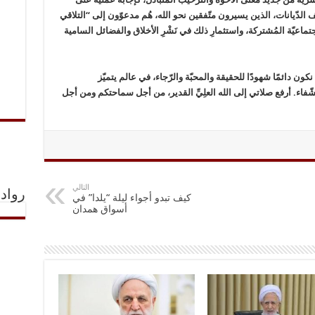
لف الدّيانات، الذين يسيرون متّفقين نحو الله، هُم مدعوّون إلى “التلاقي
الاجتماعيّة المُشتركة، واستثمارِ ذلك في نَشْرِ الأخلاق والفضائل السامية
ون دائمًا شهودًا للحقيقة والمحبّة والرّجاء، في عالم يتميّز
الشّفاء. أرفع صلاتي إلى الله العلِيِّ القدير، من أجل سماحتكم ومن أجل
التالي
رواد 
كيف تبدو أجواء لیلة “یلدا” في
أسواق همدان