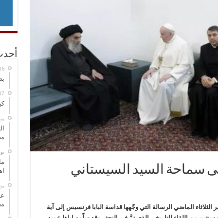
أحدث
بص
كي
‏ي
ال
مض
‏ي
ما
لى سماحة السيد السيستاني
اه
‏ي
عل
مح
لثلاثاء الماضي الرسالة التي وجّهها قداسة البابا فرنسيس إلى آية
تين من اللقاء التاريخي الذي تمَّ في النجف وقد سلّمه إياها عميد