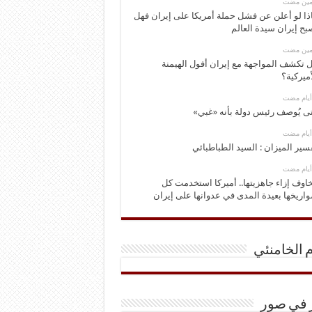
ومين مضت
ذا لو أعلن عن فشل حملة أمريكا على إيران فهل
بح إيران سيدة العالم
ومين مضت
 تكشف المواجهة مع إيران أفول الهيمنة
أميركية؟
ى يُوصف رئيس دولة بأنه «غبي»
سير الميزان : السيد الطباطبائي
اوف إزاء جاهزيتها.. أميركا استخدمت كل
اريخها بعيدة المدى في عدوانها على إيران
م الخامنئي
ر في صور