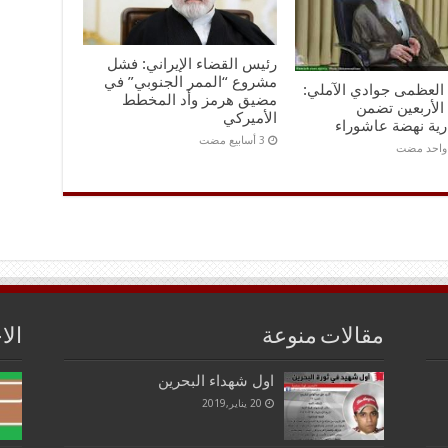
رئيس القضاء الإيراني: فشل
مشروع “الممر الجنوبي” في
ه العظمى جوادي الآملي:
مضيق هرمز وأد المخطط
الأربعين تضمن
الأميركي
رية نهضة عاشوراء
 واحد مضت
مقالات منوعة
الا
اول شهداء البحرين
20 يناير,2019