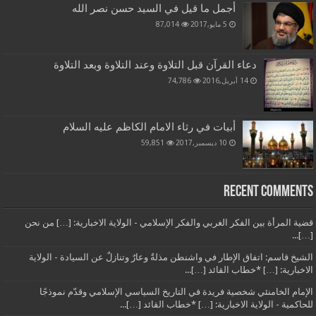
أجمل ما قيل في السيد حسن نصر الله
5 مايو,2017
87,014
دعاء القرآن قبل التلاوة وعند التلاوة وبعد التلاوة
14 أبريل,2016
74,786
أبيات في رثاء الامام الكاظم عليه السلام
10 ديسمبر,2017
59,851
Recent Comments
قضية المرأة بين الفكر الغربي والفكر الإسلامي - الولاية الاخبارية: […] من نحن
[…]...
الشيخ قاسم: اتفاق الإطار في واشنطن مذلةٌ وعارٌ وتنازلٌ عن السيادة - الولاية
الاخبارية: […] *خطاب القائد […]...
الإمام الخامنئي شخصية فريدة في التاريخ السياسي الإسلامي وقدّم نموذجًا
للحاكمية - الولاية الاخبارية: […] *خطاب القائد […]...