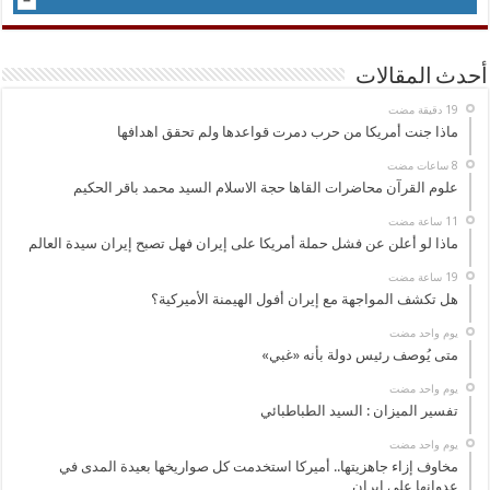
أحدث المقالات
ماذا جنت أمريكا من حرب دمرت قواعدها ولم تحقق اهدافها
علوم القرآن محاضرات القاها حجة الاسلام السيد محمد باقر الحكيم
ماذا لو أعلن عن فشل حملة أمريكا على إيران فهل تصبح إيران سيدة العالم
هل تكشف المواجهة مع إيران أفول الهيمنة الأميركية؟
‏يوم واحد مضت
متى يُوصف رئيس دولة بأنه «غبي»
‏يوم واحد مضت
تفسير الميزان : السيد الطباطبائي
‏يوم واحد مضت
مخاوف إزاء جاهزيتها.. أميركا استخدمت كل صواريخها بعيدة المدى في
عدوانها على إيران