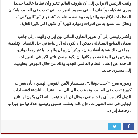
ولفت الرئيس الايراني إلى أن ظروف العالم تتغير وأن نظاما عالميا جديدا
يجري تشكيله ، وأضاف انه في صميم التغيرات التي تحدث في العالم ، بامكان
المنظمات الإقليمية والدولية ، وخاصة منظمات “شنغهاي” و “البريكس” ،
ونظرًا لما تتمتع به من قدرات وموارد كبيرة أن تكون اكثر تاثيرا للغاية.
وأشار رئيسي إلى أن تعزيز التعاون الثنائي بين إيران والهند ، إلى جانب
ضمان المنافع المتبادلة ، يمكن أن يكون له آثار بناءة في حل القضايا الإقليمية
، بما في ذلك قضية أفغانستان ، وذكر أن إيران والهند ، باعتبارهما دولتين
مؤثرتين في المنطقة ، بامكانها ان يكونا مصدر تاثير اكبر في التغييرات
الناجمة عن إنشاء النظام العالمي الجديد وذلك من خلال النهوض بتعاونهما
إلى مستوى جديد.
وبدوره صرح “أجيت دوفال” ، مستشار الأمن القومي الهندي ، بأن تغيرات
كبيرة تحدث في العالم ، وقد قادت الى الى بط التقنيات الناشئة لاقتصادات
الدول أكثر من أي وقت مضى ، وقال ان الهند تؤمن بانه لكي يكون لها تاثير
ايجابي في هذه التغييرات ، فإن ذلك يتطلب تعميق وتوسيع علاقاتها مع جيرانها
، وخاصة إيران.