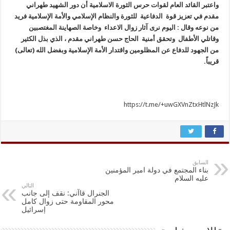
واعتبر القائد العام لقوات حرس الثورة الاسلامية أن دور الشهيد طهراني
مقدم في تعزيز قوة الدفاعية للثورة والنظام الإسلامي والأمة الإسلامية فريد
من نوعه وقال : اليوم نرى آثار زوال الاعداء وخاصة الصهاينة المغتصبين
وقاتلي الأطفال وتحقق أمنية الحاج حسن طهراني مقدم ، الذي بذل الكثير
من الجهود للدفاع عن المظلومين واقتدار الأمة الإسلامية وبفضل الله (تعالى)
قريباً.
https://t.me/+uwGXVnZtxHtlNzJk
السابق
بناء المجتمع في دولة امير المؤمنين
عليه السلام
التالي
الجنرال قاآني: نقف إلى جانب
محور المقاومة حتى زوال كامل
إسرائيل