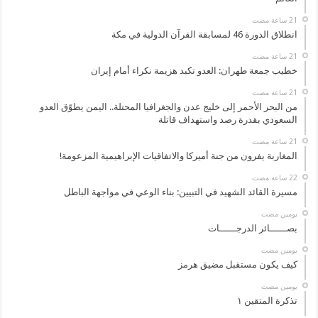
انطلاق الدورة 46 لمسابقة القرآن الدولية في مكة
خطيب جمعة طهران: العدو تكبد هزيمة نكراء أمام إيران
من البحر الأحمر إلى خليج عدن والجغرافيا المحتلة.. اليمن يطوّق العدو
السعودي بقدرة رصد واستهداف قاتلة
المغاربة يفرون من جنة أميركا والاتفاقيات الإبراهيمية المزعومة!
مسيرة القائد الشهيد في التبيين: بناء الوعي في مواجهة الباطل
‏يومين مضت
بصــــــائر الدرجــــــات
‏يومين مضت
كيف يكون مستقبل مضيق هرمز
‏يومين مضت
تذكرة المتقين ١