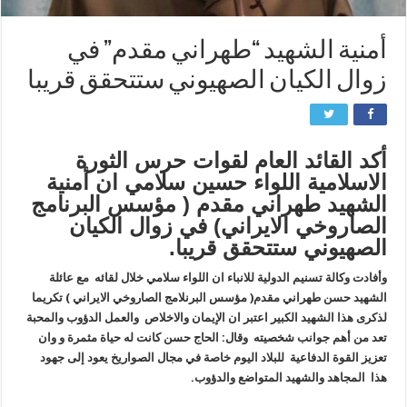
أمنية الشهيد “طهراني مقدم” في
زوال الكيان الصهيوني ستتحقق قريبا
أكد القائد العام لقوات حرس الثورة
الاسلامية اللواء حسين سلامي ان أمنية
الشهيد طهراني مقدم ( مؤسس البرنامج
الصاروخي الايراني) في زوال الكيان
الصهيوني ستتحقق قريبا.
وأفادت وكالة تسنيم الدولية للانباء ان اللواء سلامي خلال لقائه مع عائلة
الشهيد حسن طهراني مقدم( مؤسس البرنلامج الصاروخي الايراني ) تكريما
لذكرى هذا الشهيد الكبير اعتبر ان الإيمان والاخلاص والعمل الدؤوب والمحبة
تعد من أهم جوانب شخصيته وقال: الحاج حسن كانت له حياة مثمرة و وان
تعزيز القوة الدفاعية للبلاد اليوم خاصة في مجال الصواريخ يعود إلى جهود
هذا المجاهد والشهيد المتواضع والدؤوب.