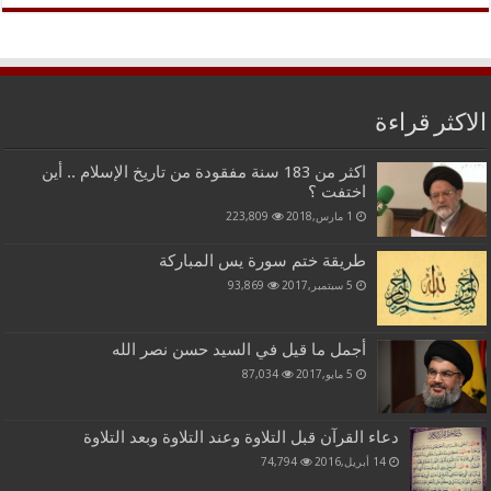
الاكثر قراءة
اكثر من 183 سنة مفقودة من تاريخ الإسلام .. أين
اختفت ؟
1 مارس,2018
223,809
طريقة ختم سورة يس المباركة
5 سبتمبر,2017
93,869
أجمل ما قيل في السيد حسن نصر الله
5 مايو,2017
87,034
دعاء القرآن قبل التلاوة وعند التلاوة وبعد التلاوة
14 أبريل,2016
74,794