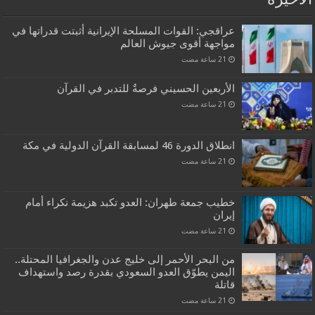
الاخيرة
عراقجي: القوات المسلحة الإيرانية أثبتت قدراتها في
مواجهة أقوى جيوش العالم
الأربعين الحسيني فرصةٌ للتدبر في القرآن
انطلاق الدورة 46 لمسابقة القرآن الدولية في مكة
خطيب جمعة طهران: العدو تكبد هزيمة نكراء أمام
إيران
من البحر الأحمر إلى خليج عدن والجغرافيا المحتلة..
اليمن يطوّق العدو السعودي بقدرة رصد واستهداف
قاتلة