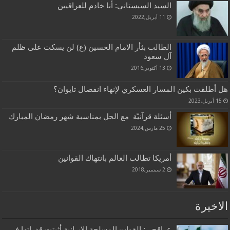
السيد السيستاني: أنا خادم للعراقيين
11 أبريل,2022
الطالب بثأر الامام الحسين (ع) لن يسكت على ظلم
آل سعود
13 أكتوبر,2016
هل أطلقت بكين المسار العسكري لإنهاء انفصال تايوان؟
15 أبريل,2023
أسئلة قرآنيّة مع الحل بمناسبة شهر رمضان المبارك
25 مارس,2024
أمريكا تطالب العالم بانتهاك القوانين
2 سبتمبر,2018
الاخيرة
عراقجي: القوات المسلحة الإيرانية أثبتت قدراتها في