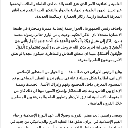
العلمية والثقافية؛ الامر الذي عزز الثقة بالذات لدى العلماء والطلاب ليحققوا
عبر تعزيز الجهود العلمية والجهادية والحوار والتفكير الحر، التقدم نحو آفاق
المعرفة السامية وارساء ركائز الحضارة الإسلامية الجديدة.
واضاف رئيس الجمهورية : الحوار سمة إنسانية مميزة ومتجذرة في طبيعة
الانسان؛ مستدلا باي الذكر الحكيم، وحيث يامر الباري تعالى رسوله محمد
(ص)، [ادْعُ إِلَىٰ سَبِيلِ رَبِّكَ بِالْحِكْمَةِ وَالْمَوْعِظَةِ الْحَسَنَةِ وَجَادِلْهُمْ بِالَّتِي هِيَ
أَحْسَنُ ]؛ وفي اية اخرى يذكر الله عزوجل عباده [الَّذِینَ یَسْتَمِعُونَ الْقَوْلَ
فَیَتَّبِعُونَ أَحْسَنَهُ]، مبينا ان منطق النقاش والمناظرة، سيكون مجديا لو تعلق
الأمر بموضوع العلم والمعرفة.
وتابع الرئيس الايراني في خطابه هذا : ان الحوار من المنظور الإسلامي
الإيراني، لطالما شكل وسيلة فاعلة في سياق تعزيز التنظير الجماعي ورفع
المستوى المعرفي داخل المجتمع، وفهم وإدراك الأشياء الجديدة، وتنمية
الإبداع بين الناس، ومعالجة المشاكل وإصلاح الامور؛ مبينا ان ذلك كان من
المقومات الاساسية لتحقيق الازدهار وتطوير العلم والمعرفة بين المسلمين
خلال القرون الماضية .
ومضى رئيسي : بعد مضي القرون، وصولا الى عهد الثورة الإسلامية وإحياء
القيم الإسلامية في ايران، تدفق هذا التقليد الثري والديناميكي من جديد في
اجواء علمية وثقافية داخل البلاد، حيث توفرت أرضيات الحوار وخاصة في