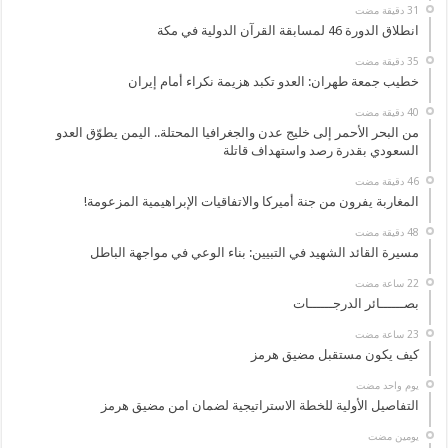
انطلاق الدورة 46 لمسابقة القرآن الدولية في مكة
خطيب جمعة طهران: العدو تكبد هزيمة نكراء أمام إيران
من البحر الأحمر إلى خليج عدن والجغرافيا المحتلة.. اليمن يطوّق العدو
السعودي بقدرة رصد واستهداف قاتلة
المغاربة يفرون من جنة أميركا والاتفاقيات الإبراهيمية المزعومة!
مسيرة القائد الشهيد في التبيين: بناء الوعي في مواجهة الباطل
بصــــــائر الدرجــــــات
كيف يكون مستقبل مضيق هرمز
‏يوم واحد مضت
التفاصيل الأولية للخطة الاستراتيجية لضمان امن مضيق هرمز
‏يومين مضت