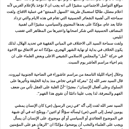
مواقع التواصل الاجتماعي، مشيرًا الى انه يجب ان لا نؤخذ بالإعلام الغربي لأنه
اعلام مضلل، طالبًا استعمال طريقة “السهل الممتنع” في عملية الاقناع. ولفت
سماحته الى أهمية الشعائر الحسينية التي تقام في هذه الايام والتي تزداد
عامًا بعد عام، مؤكدًا على بعدها المعنوي والسياسي، مشيرًا الى اهمية
المضائف الحسينية التي شكر اصحابها واعتبرها من المظاهر التي تغضب
ابليس.
ولفت سماحة السيد الى الاختلاف في المباني الفقهية في تحديد الهلال، لذلك
يكون الخلاف في بداية او نهاية الشهر الهجري، مؤكدًا انه تم الاتفاق مع الاخوة
في حركة “أمل” والمجلس الاسلامي الشيعي الاعلى وبعض العلماء على ان
يتم احياء مراسم العاشر يوم السبت.
وخلال إحياء الليلة التاسعة من مراسم عاشوراء في الضاحية الجنوبية لبيروت،
قال السيد نصر الله إنّ “معركة الوعي تخاض منذ بداية الخليقة وتأثيرها على
السلوك وعلى أفعال الإنسان”، معتبرًا “أنّ الغلبة على العقل تأتي من ضعف
الفهم والمعرفة، لذا يجب علينا دائمًا أن نقوي هذا الفهم”.
السيد نصر الله لفت إلى أنّه “في زمن الرسول (ص) كان الإنسان يمشي
يومين ليصل إلى النبي (ص) ليسأله سؤالًا او اثنين”، ووضّح انه في أي شبهة
في الموضوع العقائدي أو السياسي أو أي موضوع، على الإنسان أن يسأل
ويجب على العلماء والنخب أن يوضحوا، مؤكدًا ان “الرهان هو على المؤمنين