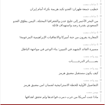
خطيب جمعة طهران: العدو تكبد هزيمة نكراء أمام إيران
من البحر الأحمر إلى خليج عدن والجغرافيا المحتلة.. اليمن يطوّق العدو
السعودي بقدرة رصد واستهداف قاتلة
المغاربة يفرون من جنة أميركا والاتفاقيات الإبراهيمية المزعومة!
مسيرة القائد الشهيد في التبيين: بناء الوعي في مواجهة الباطل
‏يوم واحد مضت
بصــــــائر الدرجــــــات
‏يوم واحد مضت
كيف يكون مستقبل مضيق هرمز
‏يوم واحد مضت
التفاصيل الأولية للخطة الاستراتيجية لضمان امن مضيق هرمز
‏يومين مضت
ماذا جنت أمريكا من حرب دمرت قواعدها ولم تحقق اهدافها