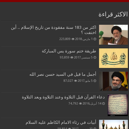
الاكثر قراءة
اكثر من 183 سنة مفقودة من تاريخ الإسلام .. أين
اختفت ؟
1 مارس,2018
223,809
طريقة ختم سورة يس المباركة
5 سبتمبر,2017
93,859
أجمل ما قيل في السيد حسن نصر الله
5 مايو,2017
87,027
دعاء القرآن قبل التلاوة وعند التلاوة وبعد التلاوة
14 أبريل,2016
74,792
أبيات في رثاء الامام الكاظم عليه السلام
10 ديسمبر,2017
59,854