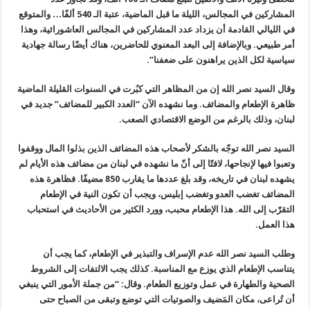
المشاركين في المجالس، الليلة ما قبل الماضية، عتبة الـ 540 ألفًا… والمتوقع
في الليالي القادمة أن يزداد عدد المشاركين في المجالس العاشورائية، وهذا
أمر طبيعي. وبالإضافة إلى البعد المعنوي للحاضرين، هناك أيضًا رسالة جهادية
سياسية لكل الذين يراهنون على ضعفنا”.
وقال السيد نصر الله إن من المظاهر التي كبُرت في السنوات القليلة الماضية
ظاهرة الإطعام والمضائف. وما نشهده الآن “العدد الكبير للمضائف” جديد في
لبنان، وذلك بالرغم من الوضع الاقتصادي الصعب.
السيد نصر الله توجّه بالشكر لأصحاب هذه المضائف الذين بذلوا المال ووقفوا
وتعبوا فيها لإنجاحها، لافتًا إلى أنّ ما نشهده في لبنان من مضائف هذه الأيام لم
يشهده لبنان في تاريخه، وقد بلغ عددها ما يقارب 850 مضيفًا. فظاهرة هذه
المضائف تغضب العدو وتغضب إبليس، ويجب أن تكون النية في الإطعام
التقرّب إلى الله. هذا الإطعام محبب، وورد الكثير من الأحاديث في استحباب
هذا العمل.
وطلب السيد نصر الله عدم الإسراف والتبذير في الإطعام، كما يجب أن
يتناسب الإطعام الذي يوزع مع المناسبة. كذلك يجب الالتفات إلى الشروط
الصحية والطهارة في عمل وتوزيع الطعام. وقال: “من جملة الأمور التي ينبغي
أن تُراعى، مكان المَضيف والصوتيات التي توضع وتبقى من الصباح حتى