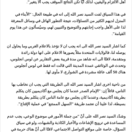
أهل الالتزام واليقين، لذلك أيًّا تكن النتائج الموقف يجب ألَّا يتغير”.
في هذا السياق لفت السيد نصر الله إلى انه في طبيعة الحال: “الأبناء في
المنزل لديهم الكثير من التساؤلات، نتيجة التطور الهائل في وسائل المعرفة
لذا على الأهل واجب إجابتهم والتوضيح والتبيين لهم، وسيُسألون عن هذا يوم
القيامة”.
كما اشار السيد نصر الله الى انه يجب ان لا نؤخذ بالاعلام الغربي وما يحاول ان
يوصله لنا، فالولايات المتحدة مثلاً يصورها الاعلام على انها دولة رائدة
ومتقدمة، لافتًا الى انه شاهد من مدة قريبة بعض التقارير عن لوس انجلوس،
وتحدث في الوثائقي عمدة المدينة التي قالت انه فقط في لوس أنجلوس
هناك 50 ألف عائلة مشردة في الشوارع، لا مأوى لها.
من ناحية اخرى اشار السيد نصر الله الى الطريقة التي يجب ان نخاطب بها
الناس، قائلاً إن: “الإمام الصدر عندما كان يجلس مع أكاديميين كان يتكلم
بطريقة أكاديمية، وعندما كان يجلس مع عامة الناس كان يتكلم بطريقة
بسيطة، لذا علينا أن نعتمد طريقة “السهل الممتنع” في عملية الإقناع”.
وشدّد السيد نصر الله على أنّ “من جملة الأمور في موضوع الوعي، يجب عدم
المساعدة في ترويج الإشاعات والأخبار الكاذبة والشبهات، ولو في سياق
السؤال، خاصة على مواقع التواصل الاجتماعي، لافتًا الى أنّ هناك حرمة في