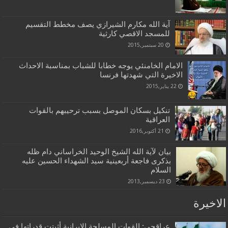
آية ‌الله مكارم الشيرازي يصف مخطط التقسيم
للمسجد الاقصي كارثية
20 سبتمبر,2015
الامام الخامنئي يوجه خطابا للشباب بمناسبة الاحداث
الاخيرة التي شهدتها فرنسا
22 يناير,2015
تنكيل بسكان الموصل بسبب ترحيبهم بالقوات
العراقية
21 أكتوبر,2016
بيان ﻵية الله الشيخ الوحيد الخراساني دام ظله
بذكرى فاجعة أربعينية سيد الشهداء الحسين عليه
السلام
23 ديسمبر,2013
الاخيرة
عراقجي: القوات المسلحة الإيرانية أثبتت قدراتها في