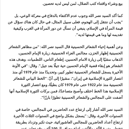
بيع وشراء واقتناء كتب الضلال، لمن ليس لديه تحصين.
كما أكد السيد نصر الله وجوب عدم الاكتفاء بالدفاع في معركة الوعي، بل
“يجب أن ننتقل إلى الهجوم، فعلى سبيل المثال، في حال كان هناك سؤال عن
قيمة المرأة في الإسلام، ينبغي أن نسأل عن دور المرأة في الغرب وكيفية
تقديمه لها وما هي قيمتها لديه”.
وعن أهمية إحياء الشعائر الحسينية قال السيد نصر الله: “من مظاهر الشعائر
الحسينية إظهار الحزن، مجالس العزاء الحسينية، زيارة الإمام الحسين،
الذهاب مشيًا إلى زيارة الامام الحسين، إطعام الناس، اللطميات. وهدف هذه
الشعائر هو إبقاء قضية الإمام الحسين حية جيلًا بعد جيل”. وقال: “في الآونة
الأخيرة يسجل للشعائر الحسينية تطور كبير، وتحديدًا منذ عام 1979 أي منذ
انتصار الثورة الإسلامية في إيران”، مشيرًا إلى أنّ: “الخط البياني للشعائر
الحسينية منذ عام 1922 حتى عام 1979 كان بطيئًا، ومع انتصار الثورة
الإسلامية هذا الخط اختلف وأصبح متصاعدًا، فمن بركات الثورة الإسلامية أنها
أضفت على المجالس والشعائر الحسينية تطورًا بارزًا”.
السيد نصر الله أشار إلى ارتفاع عدد الحاضرين في المجالس، خاصة في
السنوات الأخيرة، وقال: “يسجل بشكل واضح في السنوات الثلاث الأخيرة
ارتفاع أعداد الحاضرين للمجالس العاشورائية، حيث تكبر وتزداد بطريقة
تتخطى وتيرة الألف والألفين لتبلغ مصاف الـ 100 ألف، وقد تجاوز عدد