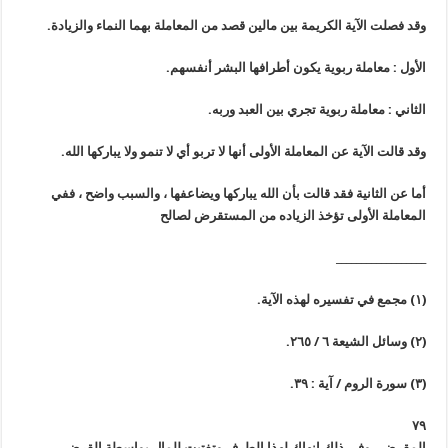
وقد فصلت الآية الكريمة بين مالين قصد من المعاملة بهما النماء والزيادة.
الأول :
معاملة ربوية يكون أطرافها البشر أنفسهم.
الثاني :
معاملة ربوية تجري بين العبد وربه.
وقد قالت الآية عن المعاملة الأولى أنها لا تربو أي لا تنمو ولا يباركها الله.
أما عن الثانية فقد قالت بأن الله يباركها ويضاعفها ، والسبب واضح ، ففي
المعاملة الأولى تؤخذ الزياده من المستقرض لصالح
__________________
(١) مجمع في تفسيره لهذه الآية.
(٢) وسائل الشيعة ٦ / ٢٦٥.
(٣) سورة الروم / آية : ٣٩.
٧٩
المقرض ، وفي ذلك إنهاك لهذا الطرف وتفتيت للمال بواسطة القرض.