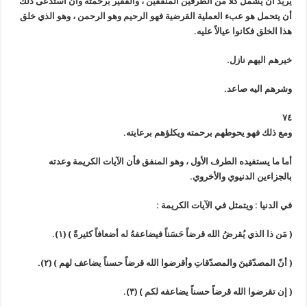
يريد أن يشمل كلاً من الطرفين المنفقين ، والفقير برحمته وان استدعى ذلك
أن يتحمل هو عبء العملية القرضية فهو الرحيم وهو الرحمن ، وهو الذي خلق
هذا الخلق فكانوا عيالاً عليه.
خيرهم اليهم نازل.
وشرهم اليه صاعد.
٧٤
ومع ذلك فهو يحوطهم برحمته ويكلؤهم برعايته.
أما ما يستفيده الطرف الأول ، وهو المنفق فأن الآيات الكريمة وعدته
بالجزاءين الدنيوي والأخروي.
في الدنيا : ويتمثل في الآيات الكريمة :
(
مَن ذا الذي يُقرضُ الله قرضاً حَسَناً فيضاعفهُ له أضعافاً كثيرةً
)
(١)
.
(
أنّ المصدّقينَ والمصدّقاتِ وأقرضوا الله قرضاً حسناً يضاعف لهم
)
(٢)
.
(
إن تقرضوا الله قرضاً حسناً يضاعفه لكم
)
(٣)
.