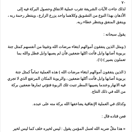
٧٠
لذلك جاءت الآيات الشريفة تقرب عملية الانفاق وحصول البركة فيه إلى
الأذهان بهذا النوع من التشويق وكلاهما واحد يزرع الزارع ، وينتظر رحمة ربه ،
وينفق المنفق ويتنظر عطاء ربه.
يقول سبحانه :
(
ومثل الذين ينفقون أموالهم ابتغاء مرضات الله وتثبيتا من أنفسهم كمثل جنة
بربوبة أصابها وابل فأتت اكلها ضعفين فأن لم يصبها وابل فطل والله بما
تعملون بصير
)
(١)
.
(
الذين ينفقون أموالهم ابتغاء مرضات الله
)
هذه العملية تماماً كمثل جنة
بربوبة أصابها وابل فأتت أكلها ضعفين ، والربوبة المكان المرتفع الذي لا تجري
فيه الانهار وعندما يصيبها المطر تنبت تلك الربوة فتؤتي ثمارها ضعفين بركة
من الله في ذلك النتاج.
وكذلك في العملية الإنفاقية يضاعفها الله بركة منه على عبده.
فعن قتاده قال :
« هذا مثلٌ ضربه الله لعمل المؤمن يقول : ليس لخيره خلف كما ليس لخير