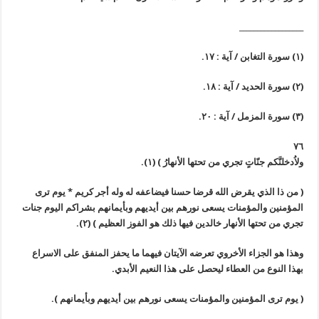
__________________
(١) سورة التغابن / آية : ١٧.
(٢) سورة الحديد / آية : ١٨.
(٣) سورة المزمل / آية : ٢٠.
٧٦
ولاُدخلنَّكم جنّاتٍ تجري من تحتها الأنهارُ
)
(١)
.
(
من ذا الذي يقرض الله قرضا حسنا فيضاعفه له وله أجر كريم
*
يوم ترى
المؤمنين والمؤمنات يسعى نورهم بين أيديهم وبأيمانهم بشراكم اليوم جنات
تجري من تحتها الأنهار خالدين فيها ذلك هو الفوز العظيم
)
(٢)
.
وهذا هو الجزاء الأخروي تعرضه الآيتان فيهما ما يحفز المنفق على الاسراع
بهذا النوع من العطاء ليحصل على هذا النعيم الأبدي.
(
يوم ترى المؤمنين والمؤمنات يسعى نورهم بين أيديهم وبأيمانهم
)
.