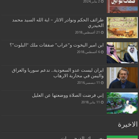
2 يناير,2024
طرائف الحكم ونوادر الاثار – اية الله السيد محمد
الحيدري
21 أغسطس,2018
اين امير اليخوت و”عراب” صفقات ملك “البلوت”؟
6 أغسطس,2018
ايران ليست عدو السعودية.. ندعم سوريا والعراق
واليمن في محاربة الارهاب
11 ديسمبر,2016
إني فرضت الصلاة ووضعتها عن العليل
11 يناير,2018
الاخيرة
بصــــــائر الدرجــــــات