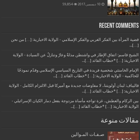
10 ديسمبر,2017
59,854
Recent Comments
قضية المرأة بين الفكر الغربي والفكر الإسلامي - الولاية الاخبارية: […] من نحن
[…]...
الشيخ قاسم: اتفاق الإطار في واشنطن مذلةٌ وعارٌ وتنازلٌ عن السيادة - الولاية
الاخبارية: […] *خطاب القائد […]...
الإمام الخامنئي شخصية فريدة في التاريخ السياسي الإسلامي وقدّم نموذجًا
للحاكمية - الولاية الاخبارية: […] *خطاب القائد […]...
قاليباف: لبنان أولويتنا.. لا مفاوضات جديدة مع أميركا قبل الالتزام الكامل - الولاية
الاخبارية: […] *خطاب القائد […]...
بين الركام والعطش.. غزة تواجه مأساة مزدوجة بفعل دمار الكيان الإسرائيلي -
الولاية الاخبارية: […] *خطاب القائد […]...
مقالات منوعة
صـفـات المـوالين