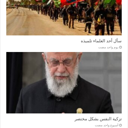
سأل أحد العلماء تلميذه
‏يوم واحد مضت
تزكية النفس بشكل مختصر
‏أسبوع واحد مضت