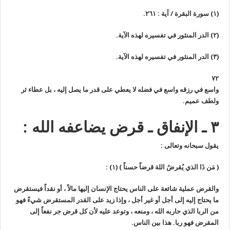
(١) سورة البقرة / آية : ٢٦١.
(٢) الدر المنثور في تفسيره لهذه الآية.
(٣) الدر المنثور في تفسيره لهذه الآية.
٧٢
واسع في رزقه واسع في فضله لا يعطي على قدر ما يصل إليه ، بل عطاء ثر
ولطف عميم.
٣ ـ الإنفاق ـ قرض يضاعفه الله :
يقول سبحانه وتعالى :
(
مَن ذَا الذي يُقرضُ اللهَ قرضاً حسناً
)
(١)
:
والقرض عملية شائعة على الناس يحتاج الإنسان إليها مالاً ، أو نقداً فيستقرض
ما يحتاج إليه إلى أجل أو غير أجل ، وإذا زيد على القدر المستقرض شيءً فهو
من الربا الذي حاربه الله ، ومنعه ، وتوعد عليه لأن كل قرض جر نفعاً إلى
المقرض فهو ربا. هذا بين الناس.