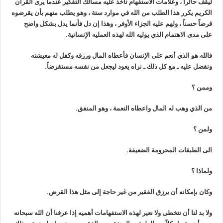
ليقف حائراً ، وعلامات الاستفهام تأخذ عليه مسالك التفكير عندما يرى القرآن
الكريم يكرر هذا الطلب من الله في موارد ستة ، وهو يطلب منهم بأن يقرضوه
قرضاً حسناً ، ولهم عليه الجزاء الأوفر ، وهذا إن دل فأنما يدل بشكل واضح
على مدى الاهتمام الذي يوليه الله لهذه العمليه الإنسانية.
فالله هو الذي أنعم على الإنسان فأعطاه المال ورزقه وكفل له معيشته
وتفضل عليه ـ مع كل ذلك ـ نراه يعود ليجعل من نفسه مستقرضاً.
وممن ؟
من الذي وهب له المال واعطاه النعمة ، وهو المنفق.
ولمن ؟
الى الطبقات المحرومة الضعيفة.
ولماذا ؟
وكان بإمكانه أن يرزق الفقير من غير حاجة إلى مثل هذا القرض.
ولا بد لنا أن نتخطى ولا نعير لهذه الاستفهامات أهميه إذا عرفنا أن الله سبحانه