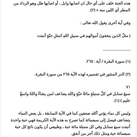
هذه الجنة خلف على أي حال ان اصابها وابل ، أو اصابها طل وهو الرذاذ من
المطر أي اللين منه »
(٢)
.
وفي آية أخرى يقول الله تعالى :
(
مثلُ الذين ينفقونَ أموالهم في سبيلِ اللهِ كمثلِ حبّةٍ أنبتت
__________________
(١) سورة البقرة / آية : ٢٦٥.
(٢) الدر المنثور في تفسيره لهذه الآية ٢٦٥ من سورة البقرة.
٧١
سبعَ سنابل في كلّ سنبلةٍ مائةُ حبّةٍ والله يضاعف لمن يشاءُ واللهُ واسعٌ
عليم
)
(١)
.
وليس كل نماء يؤتي أكله ضعفين كما في الآية السابقة ، بل بعض النماء
يتضاعف فيصل إلى سبعمائة كما تصرح به هذه الآية الكريمة فهي حبة واحدة
أنبتت سبع سنابل وفي كل سنبلة مائة حبة ، وطبيعي أن يكون ناتج كل حبة
سبعمائة حبة ومثل ذلك أجر من أنفق.