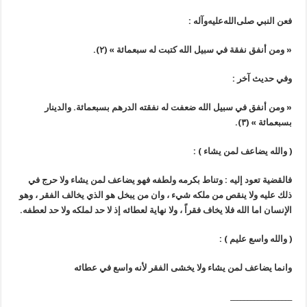
فعن النبي
صلى‌الله‌عليه‌وآله
:
« ومن أنفق نفقة في سبيل الله كتبت له سبعمائة »
(٢)
.
وفي حديث آخر :
« ومن أنفق في سبيل الله ضعفت له نفقته الدرهم بسبعمائة. والدينار
بسبعمائة »
(٣)
.
(
والله يضاعف لمن يشاء
)
:
فالقضية تعود إليه : وتناط بكرمه ولطفه فهو يضاعف لمن يشاء ولا حرج في
ذلك عليه ولا ينقص من ملكه شيء ، وان من يبخل هو الذي يخالف الفقر ، وهو
الإنسان اما الله فلا يخاف فقراً ، ولا نهاية لعطائه إذ لا حد لملكه ولا حد لعطفه.
(
والله واسع عليم
)
:
وانما يضاعف لمن يشاء ولا يخشى الفقر لأنه واسع في عطائه
__________________