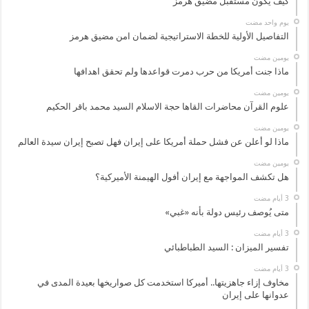
كيف يكون مستقبل مضيق هرمز
‏يوم واحد مضت
التفاصيل الأولية للخطة الاستراتيجية لضمان امن مضيق هرمز
‏يومين مضت
ماذا جنت أمريكا من حرب دمرت قواعدها ولم تحقق اهدافها
‏يومين مضت
علوم القرآن محاضرات القاها حجة الاسلام السيد محمد باقر الحكيم
‏يومين مضت
ماذا لو أعلن عن فشل حملة أمريكا على إيران فهل تصبح إيران سيدة العالم
‏يومين مضت
هل تكشف المواجهة مع إيران أفول الهيمنة الأميركية؟
متى يُوصف رئيس دولة بأنه «غبي»
تفسير الميزان : السيد الطباطبائي
مخاوف إزاء جاهزيتها.. أميركا استخدمت كل صواريخها بعيدة المدى في
عدوانها على إيران