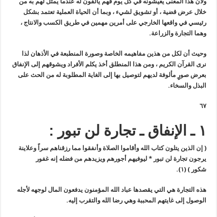
ولأن هذا المعنى يعيشونه في كل يوم فهم يألفون له عندما يمثل لهم به من
خلال عرض قضية ، أو تشويق لشيء ، وبما أن الحياة العملية تعتمد بشكل
رئيسي في واقعها الخارجي على أمرين مهمين في طريق الكسب والانتاج ،
وهما التجارة والزراعة.
وحيث أن لكل من هذين مفاهيمه الخاصة وصورة المنطبعة في الأذهان لذا
نرى القرآن الكريم ، ومن هذا المنطلق أخذ يكلم الأفراد ويشوقهم إلى الإنفاق
بعرض صورٍ مألوفة لديهم لتوصيل بها إلى الغاية المطلوبة له من الحث على
البذل والسخاء.
٦٧
١ ـ الإنفاق ـ تجارة لن تبور :
(
إن الذين يتلون كتاب الله وأقاموا الصلاة وأنفقوا مما رزقناهم سراً وعلاينة
يرجون تجارة لن تبور
*
ليوفيهم أجورهم ويزيدهم من فضله إنه غفور
شكور
)
(١)
.
هذه التجارة هي التي يقصدها عباد الله المؤمنون يدفعون المال لوجهه لأجله
الوصول إلى غايتهم المحببة وهي رضا الله والتقرب إليه.