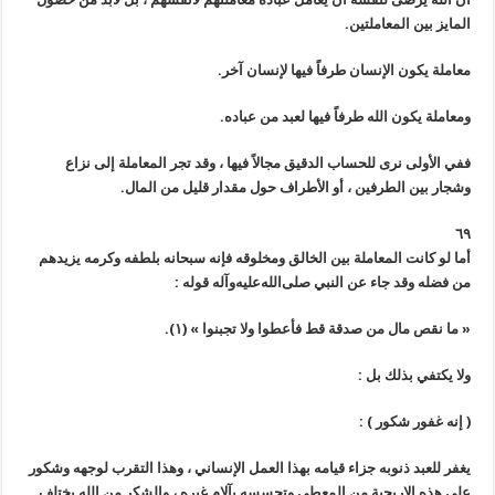
المايز بين المعاملتين.
معاملة يكون الإنسان طرفاً فيها لإنسان آخر.
ومعاملة يكون الله طرفاً فيها لعبد من عباده.
ففي الأولى نرى للحساب الدقيق مجالاً فيها ، وقد تجر المعاملة إلى نزاع
وشجار بين الطرفين ، أو الأطراف حول مقدار قليل من المال.
٦٩
أما لو كانت المعاملة بين الخالق ومخلوقه فإنه سبحانه بلطفه وكرمه يزيدهم
من فضله وقد جاء عن النبي
صلى‌الله‌عليه‌وآله
قوله :
« ما نقص مال من صدقة قط فأعطوا ولا تجبنوا »
(١)
.
ولا يكتفي بذلك بل :
(
إنه غفور شكور
)
:
يغفر للعبد ذنوبه جزاء قيامه بهذا العمل الإنساني ، وهذا التقرب لوجهه وشكور
على هذه الاريحية من المعطي وتحسسه بآلام غيره ، والشكر من الله يختلف