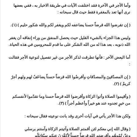
وأما الأجر في الآخرة فقد اختلفت الآيات في طريقة الاخبار به ، ففي بعضها
نرى أنها تعد بالمغفرة فقط حيث قال سبحانه :
(
إن تقرضوا الله قرضاً حسنا يضاعفه لكم ويغفر لكم والله شكور حليم
)
(١)
.
وليس هذا الجزاء بالشيء القليل حيث يحصل المنفق من وراء إنفاقه أن يغفر
الله ذنوبه ، بعد هذا له من الله الشكر على ما قدم للمحرومين في هذه الحياة.
أما البعض الآخر : فأنها تطرقت لذكر الأجر من غير تفصيل لنوعية الأجر فقالت
:
(
إن المصدّقينَ والمصدّقاتِ وأقرضُوا الله قرضاً حسناً يضاعَفُ لهم ولهم أجرٌ
كريمٌ
)
(٢)
.
(
وأقيموا الصلاة وأتوا الزكاة وأقرضوا الله قرضاً حسنا وما تقدّموا لأنفسكم
من خيرٍ تجدوه عند هو خيراً وأعظم أجراً
)
(٣)
.
ولكن هذا الأجر يأتي في آيات أخرى وقد بانت نوعيته فقال سبحانه :
(
وقال الله إني معكم لئن أقمتم الصلاة وآتيتم الزكاة وآمنتم برسلي
وعزّرتُمُوهُم وأقرضتم الله قرضاً حسناً لأكفّرَنَ عنكم سيّئاتكُم