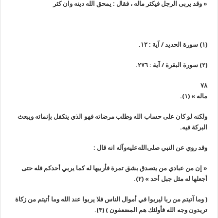
« وقد يربى الرجل فيكثر ماله ، فقال : يمحق الله دينه وان كثر
__________________
(١) سورة الحديد / آية : ١٢.
(٢) سورة البقرة / آية : ٢٧٦.
٧٨
ماله »
(١)
.
ولكنه لو كان على حساب الله وطلب مرضاته فهو الذي يتكفل بإنمائه ويبعث
البركة فيه.
وقد روي عن النبي
صلى‌الله‌عليه‌وآله
انه قال :
« إن من عبادي من يتصدق بشق تمرة فأربيها له كما يربي أحدكم فله حتى
أجعلها له مثل جبل أحد »
(٢)
.
(
وما آتيتم من ربا ليربوا في أموال الناس فلا يربوا عند الله وما أتيتم من زكاة
تريدون وجه الله فأولئك هم المضعفون
)
(٣)
.