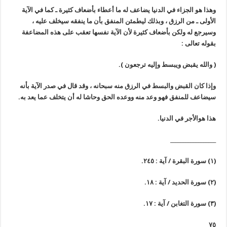
وهذا هو الجزاء في الدنيا يضاعف له ما أعطاء بأضعاف كثيرة ـ كما في الآية
الأولى ـ من الرزق ، وبذلك ليطمئن المنفق بأن ما ينفقه سيخلف عليه ،
وسيرجع له ولكن بأضعاف كثيرة لأن الآية نفسها تعقب على هذه المضاعفة
بقوله تعالى :
(
والله يقبض ويبسط وإليه ترجعون
)
.
وإذا كان القبض والبسط في الرزق منه سبحانه ، وقد قال في صدر الآية بأنه
سيضاعف للمنفق فهو وعد منه ووعده الحق وحاشا له أن يتخلف عما يعد به.
هذا هوالأجر في الدنيا.
__________________
(١) سورة البقرة / آية : ٢٤٥.
(٢) سورة الحديد / آية : ١٨.
(٣) سورة التغابن / آية : ١٧.
٧٥