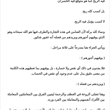
فيه الربح كما هو متوقع فيه الخسران.
بل كسب كله ربح.
لا كسب يؤمل فيه الربح.
ونماء كله بركة لأن الضامن في هذه التجارة والطرف فيها هو الله سبحانه وهو
الذي يوفيهم أجورهم ويزيدهم من فضله أنه غفور شكور.
ويأتي الجزاء هنا متدرجاً على ثلاثة مراحل :
(
يوفيهم أجورهم
)
:
فلا يجدون في ذلك أي نقص ولا خسارة ، بل يوفيهم بما تعطيهم هذه الكلمة
من معنى دقيق يدل على عدم وجود أي نقص في الحساب.
(
ويزيدهم من فضله
)
:
وهنا تتجلى الروعة في العطف والرحمة ليتبين الفرق بين المعاملتين المعاملة
بين الأفراد أنفسهم والمعاملة بين الفرد وربه.
ان الله يرضى لنفسه أن يعامل عباده معاملتهم لأنفسهم ، بل لابد من حصول