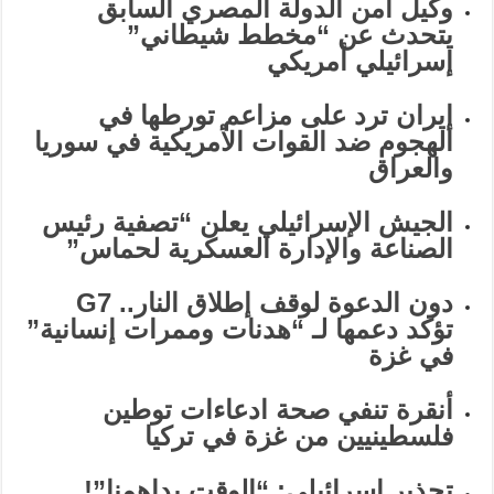
وكيل أمن الدولة المصري السابق
يتحدث عن “مخطط شيطاني”
إسرائيلي أمريكي
إيران ترد على مزاعم تورطها في
الهجوم ضد القوات الأمريكية في سوريا
والعراق
الجيش الإسرائيلي يعلن “تصفية رئيس
الصناعة والإدارة العسكرية لحماس”
دون الدعوة لوقف إطلاق النار.. G7
تؤكد دعمها لـ “هدنات وممرات إنسانية”
في غزة
أنقرة تنفي صحة ادعاءات توطين
فلسطينيين من غزة في تركيا
تحذير إسرائيلي: “الوقت يداهمنا”!