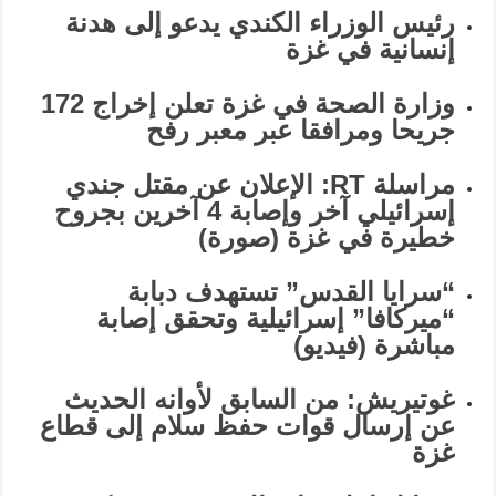
رئيس الوزراء الكندي يدعو إلى هدنة
إنسانية في غزة
وزارة الصحة في غزة تعلن إخراج 172
جريحا ومرافقا عبر معبر رفح
مراسلة RT: الإعلان عن مقتل جندي
إسرائيلي آخر وإصابة 4 آخرين بجروح
خطيرة في غزة (صورة)
“سرايا القدس” تستهدف دبابة
“ميركافا” إسرائيلية وتحقق إصابة
مباشرة (فيديو)
غوتيريش: من السابق لأوانه الحديث
عن إرسال قوات حفظ سلام إلى قطاع
غزة