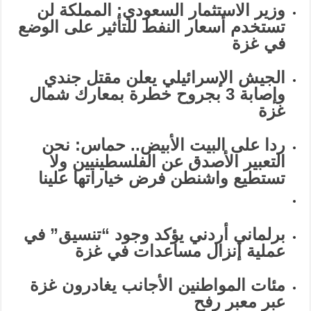
وزير الاستثمار السعودي: المملكة لن
تستخدم أسعار النفط للتأثير على الوضع
في غزة
الجيش الإسرائيلي يعلن مقتل جندي
وإصابة 3 بجروح خطرة بمعارك شمال
غزة
ردا على البيت الأبيض.. حماس: نحن
التعبير الأصدق عن الفلسطينيين ولا
تستطيع واشنطن فرض خياراتها علينا
برلماني أردني يؤكد وجود “تنسيق” في
عملية إنزال مساعدات في غزة
مئات المواطنين الأجانب يغادرون غزة
عبر معبر رفح