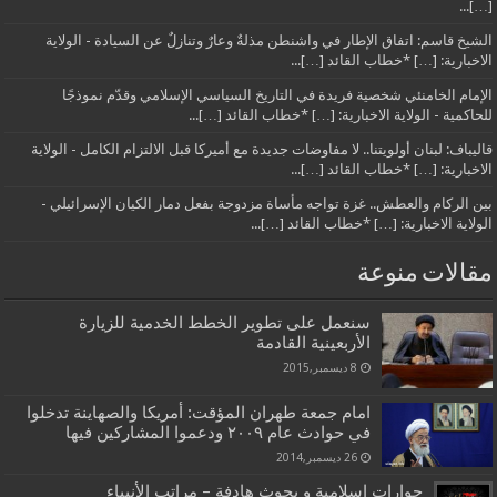
[…]...
الشيخ قاسم: اتفاق الإطار في واشنطن مذلةٌ وعارٌ وتنازلٌ عن السيادة - الولاية
الاخبارية: […] *خطاب القائد […]...
الإمام الخامنئي شخصية فريدة في التاريخ السياسي الإسلامي وقدّم نموذجًا
للحاكمية - الولاية الاخبارية: […] *خطاب القائد […]...
قاليباف: لبنان أولويتنا.. لا مفاوضات جديدة مع أميركا قبل الالتزام الكامل - الولاية
الاخبارية: […] *خطاب القائد […]...
بين الركام والعطش.. غزة تواجه مأساة مزدوجة بفعل دمار الكيان الإسرائيلي -
الولاية الاخبارية: […] *خطاب القائد […]...
مقالات منوعة
سنعمل على تطوير الخطط الخدمية للزيارة
الأربعينية القادمة
8 ديسمبر,2015
امام جمعة طهران المؤقت: أمريكا والصهاينة تدخلوا
في حوادث عام ۲۰۰۹ ودعموا المشاركين فيها
26 ديسمبر,2014
حوارات اسلامية و بحوث هادفة – مراتب الأنبياء