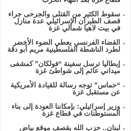
سقوط الكثير من القتلى والجرحى جراء
قصف الطيران الإسرائيلي عدة منازل
في بيت لاهيا شمالي غزة
القضاء الفرنسي يعطي الضوء الأخضر
لطرد الناشطة الفلسطينية مريم أبو دقة
إيطاليا ترسل سفينة “فولكان” كمشفى
ميداني عائم إلى شواطئ غزة
“حماس” توجه رسالة للقيادة الأمريكية
عن مستقبل غزة
وزير إسرائيلي: بإمكاننا العودة إلى بناء
المستوطنات في قطاع غزة
لبنان.. حزب الله يقصف موقع بياض