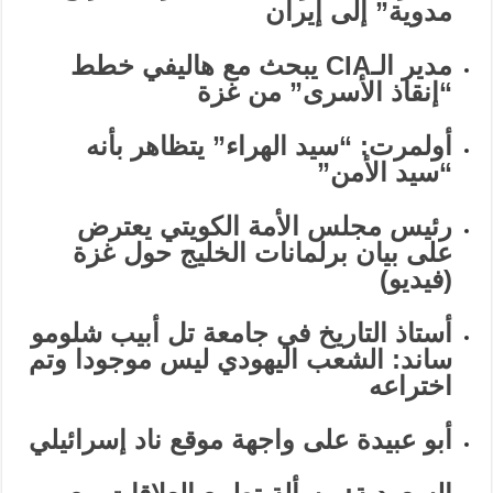
مدوية” إلى إيران
مدير الـCIA يبحث مع هاليفي خطط
“إنقاذ الأسرى” من غزة
أولمرت: “سيد الهراء” يتظاهر بأنه
“سيد الأمن”
رئيس مجلس الأمة الكويتي يعترض
على بيان برلمانات الخليج حول غزة
(فيديو)
أستاذ التاريخ في جامعة تل أبيب شلومو
ساند: الشعب اليهودي ليس موجودا وتم
اختراعه
أبو عبيدة على واجهة موقع ناد إسرائيلي