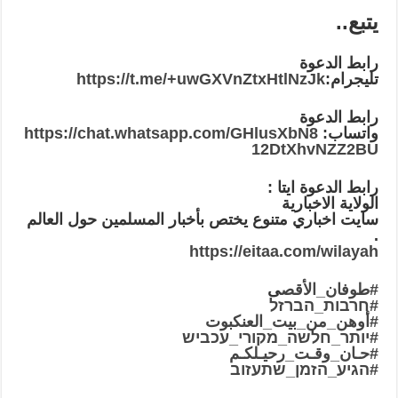
يتبع..
رابط الدعوة
تليجرام:
https://t.me/+uwGXVnZtxHtlNzJk
رابط الدعوة
واتساب:
https://chat.whatsapp.com/GHlusXbN8
12DtXhvNZZ2BU
رابط الدعوة ايتا :
الولاية الاخبارية
سايت اخباري متنوع يختص بأخبار المسلمين حول العالم
.
https://eitaa.com/wilayah
#طوفان_الأقص
ى
#חרבות_הברזל
#أوهن_من_بيت_العنكبوت
#יותר_חלשה_מקורי_עכביש
#حـان_وقـت_رحيـلكـم
#הגיע_הזמן_שתעזוב