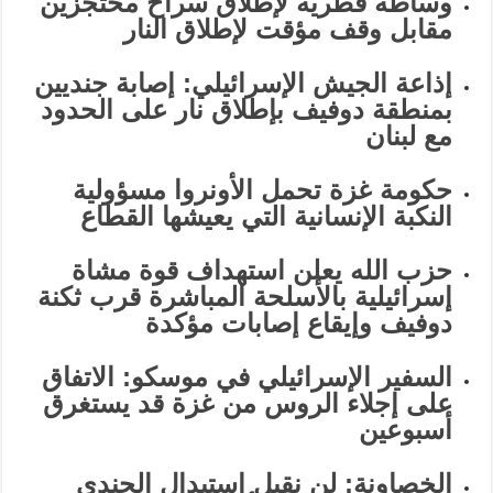
وساطة قطرية لإطلاق سراح محتجزين
مقابل وقف مؤقت لإطلاق النار
إذاعة الجيش الإسرائيلي: إصابة جنديين
بمنطقة دوفيف بإطلاق نار على الحدود
مع لبنان
حكومة غزة تحمل الأونروا مسؤولية
النكبة الإنسانية التي يعيشها القطاع
حزب الله يعلن استهداف قوة مشاة
إسرائيلية بالأسلحة المباشرة قرب ثكنة
دوفيف ‏وإيقاع إصابات مؤكدة
السفير الإسرائيلي في موسكو: الاتفاق
على إجلاء الروس من غزة قد يستغرق
أسبوعين
الخصاونة: لن نقبل استبدال الجندي