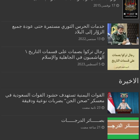
17 نوفمبر,2015
خدمات الحرس الثوري مستمرة حتى عودة جميع
الزوّار إلى البلاد
13 سبتمبر,2022
رجال تركوا بصمات على قسمات التاريخ \
الهاشميون في الجاهلية والإسلام
5 أغسطس,2023
الاخيرة
القوات اليمنية تستهدف حشود القوات السعودية في
معسكر “صحن الجن” بضربات نوعية ودقيقة
بصــــــائر الدرجــــــات