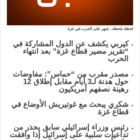
لحظة بلحظة.. شهر على الحرب في غزة
كيربي يكشف عن الدول المشاركة في
“تقرير مصير قطاع غزة” بعد انتهاء
الحرب
مصدر مقرب من “حماس”: مفاوضات
حول هدنة لـ3 أيام مقابل إطلاق 12
رهينة نصفهم أمريكيون
شكري يبحث مع غوتيريش الأوضاع في
قطاع غزة
رئيس وزراء إسرائيلي سابق يحذر من
تداعيات سلبية على إسرائيل إذا وافقت