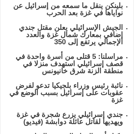
بلينكن ينقل ما سمعه من إسرائيل عن
نواياها في غزة بعد الحرب
الجيش الإسرائيلي يعلن مقتل جندي
إضافي بمعارك شمال غزة والعدد
الإجمالي يرتفع إلى 350
مراسلنا: 5 قتلى من أسرة واحدة في
قصف إسرائيلي استهدف منزلا في
منطقة الزنة شرق خانيونس
نائبة رئيس وزراء بلجيكيا تدعو لفرض
عقوبات على إسرائيل بسبب الوضع في
غزة
جندي إسرائيلي يزرع شجرة في غزة
ويهديها لقاتل عائلة دوابشة (فيديو)