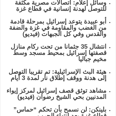
وسائل إعلام: اتصالات مصرية مكثفة
للتوصل لهدنة إنسانية في قطاع غزة
أبو عبيدة يتوعد إسرائيل بمرحلة قادمة
من الغضب والمقاومة في غزة والضفة
والقدس وفي كل الجبهات (فيديو)
انتشال 35 جثمانا من تحت ركام منازل
قصفتها إسرائيل بمحيط مسجد وسط
مخيم جباليا
هيئة البث الإسرائيلية: تم تقريبا التوصل
إلى هدنة ووقف إطلاق نار لمدة 3 أيام
مشاهد توثق قصف إسرائيل لمركز إيواء
المدنيين بحي الشيخ رضوان (فيديو)
بلينكن: لن نسمح بأن تحكم “حماس”
قطاع غزة بعد انتهاء الحرب