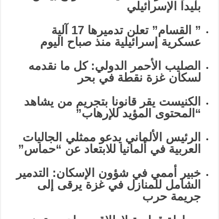
بليدا الإسرائيلي
” القسام” تعلن تدميرها 17 آلية
عسكرية إسرائيلية منذ صباح اليوم
الصليب الأحمر الدولي: كل ما نقدمه
لسكان غزة نقطة في بحر
الكنيست يقر قانونا بتجريم من يشاهد
“المحتوى المؤيد للإرهاب”
الرئيس الألماني يدعو ممثلي الجاليات
العربية في ألمانيا للابتعاد عن “حماس”
خبير أممي في شؤون الإسكان: التدمير
الشامل للمنازل في غزة يرقى إلى
جريمة حرب