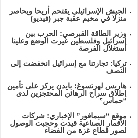
الجيش الإسرائيلي يقتحم أريحا ويحاصر
منزلا في مخيم عقبة جبر (فيديو)
وزير الطاقة القبرصي: الحرب بين
إسرائيل وفلسطين غيرت الوضع وعلينا
استغلال الفرصة
تركيا: تجارتنا مع إسرائيل انخفضت إلى
النصف
هاريس لهرتسوغ: بايدن يركز على تأمين
إطلاق سراح الرهائن المحتجزين لدى
“حماس”
موقع “سيمافور” الإخباري: شركات
الأقمار الصناعية قيدت وحجبت الوصول
لصور قطاع غزة من الفضاء