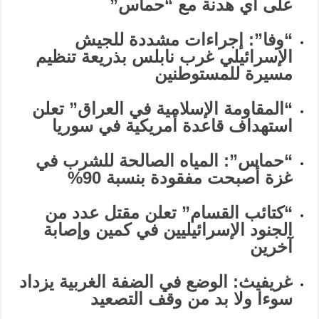
على أي هدنة مع “حماس”
“وفا”: إجراءات مشددة للجيش
الإسرائيلي غرب نابلس بذريعة تنظيم
مسيرة للمستوطنين
“المقاومة الإسلامية في العراق” تعلن
استهداف قاعدة أمريكية في سوريا
“حماس”: المياه الصالحة للشرب في
غزة أصبحت مفقودة بنسبة 90%
“كتائب القسام” تعلن مقتل عدد من
الجنود الإسرائيليين في كمين وإصابة
آخرين
غريفيث: الوضع في الضفة الغربية يزداد
سوءا ولا بد من وقف التصعيد