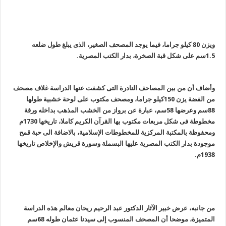
ویزن 80 کیلو جراما، فیما یوجد المصحف الصغیر، الذى یبلغ طول ضلعه
1.5سم على شکل قبة الصخرة، بدار الکتب المصریة.
وأضاف أن من بین المصاحف النادرة التى کشفت عنها الدراسة غلاف مصحف
من الفضة یزن 150کیلو جراما، ومصحف مکتوب على لوحة خشبیة طولها
88سم وعرضها 58سم، عبارة عن برواز من الخشب المذهب بداخله ورقة
مخطوطة فى شکل مربعات مکتوب بها القرآن الکریم کاملا، تاریخها 1730م
ومحفوظة بالمکتبة المرکزیة للمخطوطات الإسلامیة، بالاضافة الى حبة قمح
موجودة بدار الکتب المصریة علیها البسملة وسورة قریش والإخلاص تاریخها
1938م.
من جانبه، عرض خبیر الآثار الدکتور عبد الرحیم ریحان معالم هذه الدراسة
المتمیزة، موضحا أن المصحف المنسوب إلى سیدنا عثمان طوله 68سم