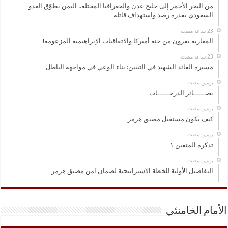
من البحر الأحمر إلى خليج عدن والجغرافيا المحتلة.. اليمن يطوّق العدو
السعودي بقدرة رصد واستهداف قاتلة
المغاربة يفرون من جنة أميركا والاتفاقيات الإبراهيمية المزعومة!
مسيرة القائد الشهيد في التبيين: بناء الوعي في مواجهة الباطل
‏يومين مضت
بصــــــائر الدرجــــــات
‏يومين مضت
كيف يكون مستقبل مضيق هرمز
‏يومين مضت
تذكرة المتقين ١
‏يومين مضت
التفاصيل الأولية للخطة الاستراتيجية لضمان امن مضيق هرمز
الأمام الخامنئي