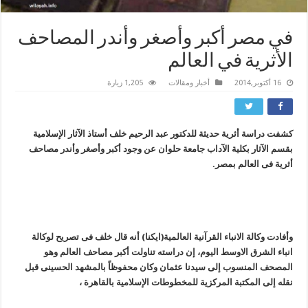
في مصر أكبر وأصغر وأندر المصاحف
الأثرية في العالم
16 أكتوبر,2014
أخبار ومقالات
1,205 زيارة
کشفت دراسة أثریة حدیثة للدکتور عبد الرحیم خلف أستاذ الآثار الإسلامیة
بقسم الآثار بکلیة الآداب جامعة حلوان عن وجود أکبر وأصغر وأندر مصاحف
أثریة فى العالم بمصر.
وأفادت وکالة الانباء القرآنیة العالمیة(ایکنا) أنه قال خلف فى تصریح لوکالة
انباء الشرق الاوسط الیوم، إن دراسته تناولت أکبر مصاحف العالم وهو
المصحف المنسوب إلى سیدنا عثمان وکان محفوظاً بالمشهد الحسینى قبل
نقله إلى المکتبة المرکزیة للمخطوطات الإسلامیة بالقاهرة ،