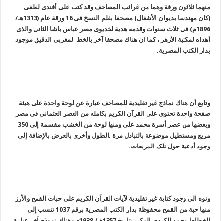
منهما ثلاثون ورقة وهما من غرائب المصاحف وقد کتب على أفندى لطفى
(کان مهندسا بدیوان الأشغال) مصحفا بقلم النسخ فى 16 ورقة عام (1313هـ/
1896م) فى ثلاث سنوات وقدمه هدیة لخدیوى مصر عباس باشا الثانى والذى
أهداه لمکتبة الأزهر ، کما ان هناك مصحفا آخر بالخط المغربى الدقیق موجود
بدار الکتب المصریة.
وتابع أن هناك نماذج غیر تقلیدیة للمصاحف عبارة عن لوحة واحدة على هیئة
صفحة واحدة تحتوى على القرآن الکریم بکامله من العصر العثمانى فى مصر
وبعضها من عصر أسرة محمد على ومنها لوحة من الخشب مقسمة إلى 350
مربع ومستطیل موضوعة بالتبادل مرة بالطول وأخرى بالعرض بالإضافة إلى
وجود أدعیة حول تلک المربعات.
ونوه الى وجود کتابة غیر تقلیدیة لآیات القرآن الکریم على حبات القمح والأرز
منها حبة من القمح محفوظة بدار الکتب المصریة برقم 1037 تنسب إلى
الخطاط محمد الکردى المکى بتاریخ 1357هـ/ 1938م وهناك نموذج آخر عبارة