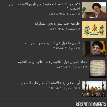
اكثر من 183 سنة مفقودة من تاريخ الإسلام .. أين
اختفت ؟
1 مارس,2018
223,809
طريقة ختم سورة يس المباركة
5 سبتمبر,2017
93,871
أجمل ما قيل في السيد حسن نصر الله
5 مايو,2017
87,034
دعاء القرآن قبل التلاوة وعند التلاوة وبعد التلاوة
14 أبريل,2016
74,795
أبيات في رثاء الامام الكاظم عليه السلام
10 ديسمبر,2017
59,857
Recent Comments