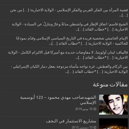
قضية المرأة بين الفكر الغربي والفكر الإسلامي - الولاية الاخبارية: […] من نحن
[…]...
الشيخ قاسم: اتفاق الإطار في واشنطن مذلةٌ وعارٌ وتنازلٌ عن السيادة - الولاية
الاخبارية: […] *خطاب القائد […]...
الإمام الخامنئي شخصية فريدة في التاريخ السياسي الإسلامي وقدّم نموذجًا
للحاكمية - الولاية الاخبارية: […] *خطاب القائد […]...
قاليباف: لبنان أولويتنا.. لا مفاوضات جديدة مع أميركا قبل الالتزام الكامل - الولاية
الاخبارية: […] *خطاب القائد […]...
بين الركام والعطش.. غزة تواجه مأساة مزدوجة بفعل دمار الكيان الإسرائيلي -
الولاية الاخبارية: […] *خطاب القائد […]...
مقالات منوعة
الشهيدصاحب مهدي محمود – 123 أبوسمية
الإ‌سلا‌مي
10 يونيو,2019
مشاريع الاستثمار في النجف
15 ديسمبر,2013