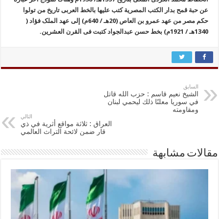
عن حبة قمح بدار الکتب المصریة کتب علیها بالخط العربى تاریخ من تولوا
حکم مصر من عهد عمرو بن العاص (20هـ / 640م) إلى عهد الملک فؤاد (
1340هـ / 1921م) بخط حسن عبدالجواد کتبت فى القرن العشرین.
السابق
الشيخ نعيم قاسم : حزب الله قاتل
في سوريا معلنًا ذلك ليحمي لبنان
ومقاومته
التالي
العراق : ثلاثة مواقع أثرية في ذي
قار ضمن لائحة التراث العالمي
مقالات مشابهة