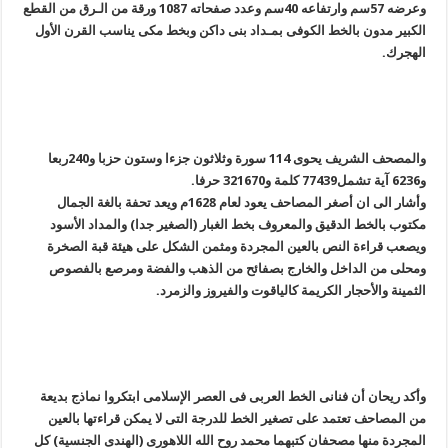
وعرضه 57سم وارتفاعه 40سم وعدد صفحاته 1087 ورقة من الـرق من القطع
الکبیر مدون بالخط الکوفى بمـداد بنى داکن وبخط مکى یناسب القرن الأول
الهجرك.
والمصحف الشریف یحوى 114 سورة وثلاثون جزءا وستون حزبا و240ربعا
و6236 آیة تشمل77439 کلمة و321670 حرفا.
وأشار الى ان أصغر المصاحف یعود لعام 1628م ویعد تحفة بالغة الجمال
مکتوب بالخط الدقیق والمعروف بخط الغبار (الصغیر جدا) والمداد الأسود
ویصعب قراءة النص بالعین المجردة ومثمن الشکل على هیئة قبة الصخرة
ومحلى من الداخل والخارج بصفائح من الذهب والفضة ومرصع بالفصوص
الثمینة والأحجار الکریمة کالیاقوت والفیروز والزمرد.
وأکد ریحان أن فنانى الخط العربى فى العصر الإسلامى ابتکروا نماذج بدیعة
من المصاحف تعتمد على تصغیر الخط للدرجة التى لا یمکن قراءتها بالعین
المجردة منها مصحفان کتبهما محمد روح الله اللاهورى (الهندى الجنسیة) کل