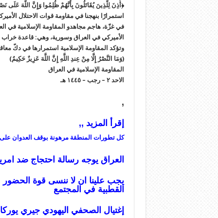
‏﴿أُذِنَ لِلَّذِينَ يُقَاتَلُونَ بِأَنَّهُمْ ظُلِمُوا وَإِنَّ اللَّهَ عَلَى نَص
استمرارًا بنهجنا في مقاومة قوات الاحتلال الأميرك
في غزّة، هاجم مجاهدو المقاومة الإسلامية في الع
الأميركي في العراق وسورية، وهي: قاعدة خراب ال
وتؤكد المقاومة الإسلامية استمرارها في دكّ معاق
(وَمَا النَّصْرُ إِلَّا مِنْ عِندِ اللَّهِ إِنَّ اللَّهَ عَزِيزٌ حَكِيمٌ)
المقاومة الإسلامية في العراق
الاحد ٢ – رجب – ١٤٤٥ هـ
,
إقرأ المزيد ,,
كل تطورات المنطقة مرهونة بوقف العدوان على غزة
العراق يوجه رسالة احتجاج ضد امري
يجب علينا ان لا ننسى قوة الحضور و
القطبية في المجتمع
إغتيال الصحفي اليهودي جيري يوركام أ