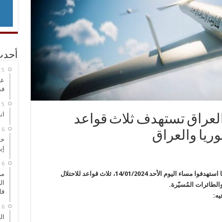
أحدث
عر
في
انطلاق
العراق تستهدف ثلاث قواعد
وريا والعراق
خط
إي
أعلنت المقاومة الاسلامية في العراق أن مجاهديها استهدفوا مساء اليوم الأحد 14/01/2024، ثلاث قواعد للاحتلال
من
ال
لطائرات المُسيّرة.
قا
يه:
ال