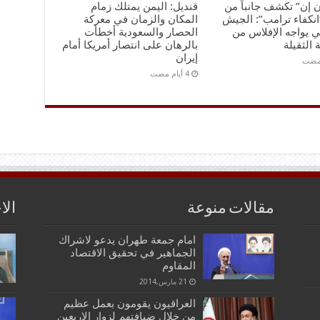
 إن” تكشف جانباً من
قنديل: اليمن يمتلك زمام
انكفاء ترامب”: الجيش
المكان والزمان في معركة
ي يواجه الإفلاس من
الحصار والسعودية أخطأت
 الثقيلة
بالرهان على انتصار أمريكا أمام
إيران
مقالات منوعة
الا
امام جمعة طهران يدعو لاشراك
الجماهير في تحقيق الاقتصاد
المقاوم
21 مارس,2014
العراقيون يقومون بعمل عظيم
من خلال ضيافتهم لزوار الاربعين