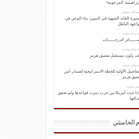
إبراهيمية المزعومة!
يرة القائد الشهيد في التبيين: بناء الوعي في
اجهة الباطل
وم واحد مضت
ــــــائر الدرجــــــات
وم واحد مضت
ف يكون مستقبل مضيق هرمز
وم واحد مضت
تفاصيل الأولية للخطة الاستراتيجية لضمان امن
يق هرمز
ومين مضت
ذا جنت أمريكا من حرب دمرت قواعدها ولم تحقق
دافها
م الخامنئي