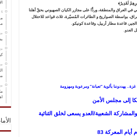
ال
ْرِهِمْ لَقَدِيرٌ﴾‏
ي في العراق والمنطقة، وردًّا على مجازر الكيان الصهيوني بحقّ أهلنا
راق، بواسطة الصواريخ و الطائرات المُسيّرة، ثلاث قواعد للاحتلال
مس
جير، قاعدة مطار أربيل، وقاعدة كونيكو.
مو
ل العدو.
‏ي
بص
‏ي
كي
‏ي
ال
مض
‏ي
.. يهددوننا بألوية “تعبانة” ومرعوبة ومهزومة
ما
اه
كا إلى مجلس الأمن
المشاركة الشعبية/العدو يسعى لخلق الثنائية
الأما
يام المعركة 83