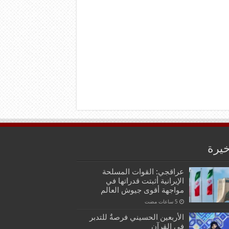
خيرة
عراقجي: القوات المسلحة
الإيرانية أثبتت قدراتها في
مواجهة أقوى جيوش العالم
الأربعين الحسيني فرصةٌ للتدبر
في القرآن