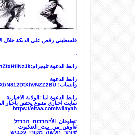
فلسطيني رقص على الدبكة خلال الاشت
.
رابط الدعوة تليجرام:
nZtxHtlNzJk
رابط الدعوة
واتساب:
usXbN812DtXhvNZZ2BU
رابط الدعوة ايتا :الولاية الاخبارية
سايت اخباري متنوع يختص بأخبار ال
https://eitaa.com/wilayah
#طوفان_الأ
#חרבות_הברזל
#أوهن_من_بيت_العنكبوت
#יותר_חלשה_מקורי_עכביש