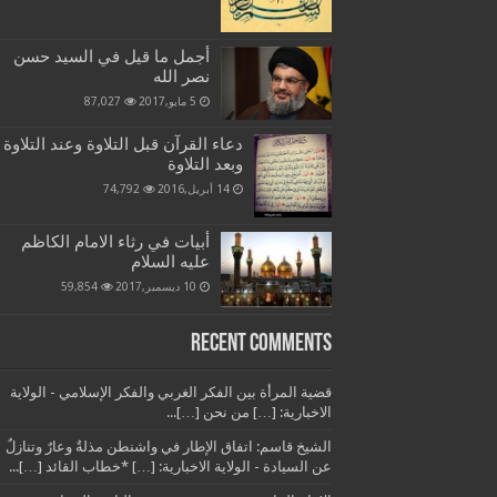
أجمل ما قيل في السيد حسن
نصر الله
5 مايو,2017
87,027
دعاء القرآن قبل التلاوة وعند التلاوة
وبعد التلاوة
14 أبريل,2016
74,792
أبيات في رثاء الامام الكاظم
عليه السلام
10 ديسمبر,2017
59,854
Recent Comments
قضية المرأة بين الفكر الغربي والفكر الإسلامي - الولاية
الاخبارية: […] من نحن […]...
الشيخ قاسم: اتفاق الإطار في واشنطن مذلةٌ وعارٌ وتنازلٌ
عن السيادة - الولاية الاخبارية: […] *خطاب القائد […]...