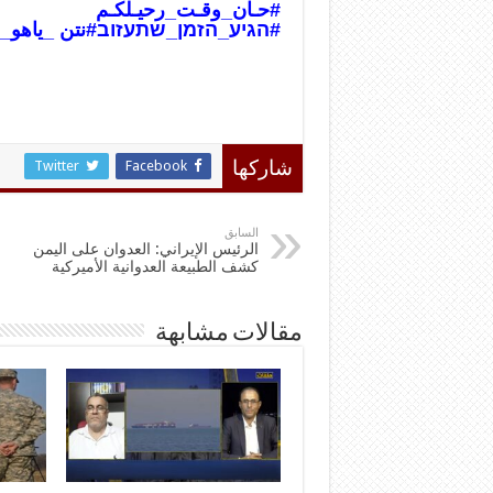
#حـان_وقـت_رحيـلكـم
#הגיע_הזמן_שתעזוב
#نتن _ياهو_
Twitter
Facebook
شاركها
السابق
الرئيس الإيراني: العدوان على اليمن
كشف الطبيعة العدوانية الأميركية
مقالات مشابهة