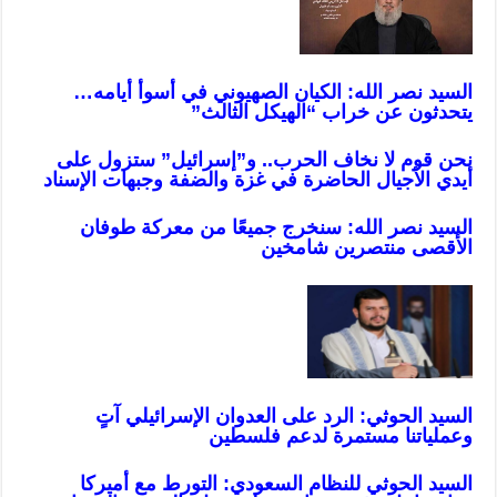
السيد نصر الله: الكيان الصهيوني في أسوأ أيامه…
يتحدثون عن خراب “الهيكل الثالث”
نحن قوم لا نخاف الحرب.. و”إسرائيل” ستزول على
أيدي الأجيال الحاضرة في غزة والضفة وجبهات الإسناد
السيد نصر الله: سنخرج جميعًا من معركة طوفان
الأقصى منتصرين شامخين
السيد الحوثي: الرد على العدوان الإسرائيلي آتٍ
وعملياتنا مستمرة لدعم فلسطين
السيد الحوثي للنظام السعودي: التورط مع أميركا