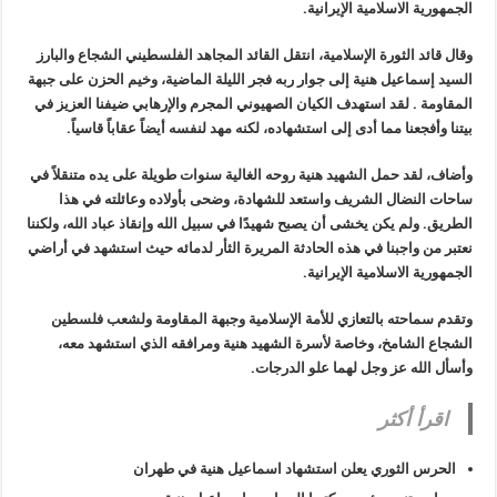
الجمهورية الاسلامية الإيرانية.
وقال قائد الثورة الإسلامية، انتقل القائد المجاهد الفلسطيني الشجاع والبارز
السيد إسماعيل هنية إلى جوار ربه فجر الليلة الماضية، وخيم الحزن على جبهة
المقاومة . لقد استهدف الكيان الصهيوني المجرم والإرهابي ضيفنا العزيز في
بيتنا وأفجعنا مما أدى إلى استشهاده، لكنه مهد لنفسه أيضاً عقاباً قاسياً.
وأضاف، لقد حمل الشهيد هنية روحه الغالية سنوات طويلة على يده متنقلاً في
ساحات النضال الشريف واستعد للشهادة، وضحى بأولاده وعائلته في هذا
الطريق. ولم يكن يخشى أن يصبح شهيدًا في سبيل الله وإنقاذ عباد الله، ولكننا
نعتبر من واجبنا في هذه الحادثة المريرة الثأر لدمائه حيث استشهد في أراضي
الجمهورية الاسلامية الإيرانية.
وتقدم سماحته بالتعازي للأمة الإسلامية وجبهة المقاومة ولشعب فلسطين
الشجاع الشامخ، وخاصة لأسرة الشهيد هنية ومرافقه الذي استشهد معه،
وأسأل الله عز وجل لهما علو الدرجات.
اقرأ أكثر
الحرس الثوري يعلن استشهاد اسماعيل هنية في طهران