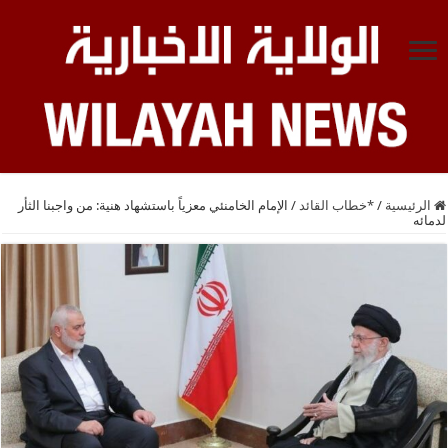
الرئيسية
/
*خطاب القائد
/
الإمام الخامنئي معزياً باستشهاد هنية: من واجبنا الثأر
لدمائه