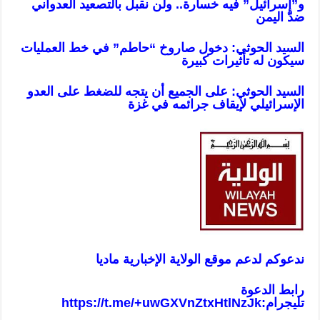
و”إسرائيل” فيه خسارة.. ولن نقبل بالتصعيد العدواني
ضدّ اليمن
السيد الحوثي: دخول صاروخ “حاطم” في خط العمليات
سيكون له تأثيرات كبيرة
السيد الحوثي: على الجميع أن يتجه للضغط على العدو
الإسرائيلي لإيقاف جرائمه في غزة
ندعوكم لدعم موقع الولاية الإخبارية ماديا
رابط الدعوة
تليجرام:
https://t.me/+uwGXVnZtxHtlNzJk