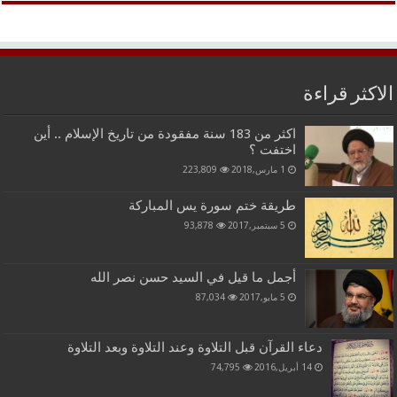
الاكثر قراءة
اكثر من 183 سنة مفقودة من تاريخ الإسلام .. أين
اختفت ؟
1 مارس,2018
223,809
طريقة ختم سورة يس المباركة
5 سبتمبر,2017
93,878
أجمل ما قيل في السيد حسن نصر الله
5 مايو,2017
87,034
دعاء القرآن قبل التلاوة وعند التلاوة وبعد التلاوة
14 أبريل,2016
74,795