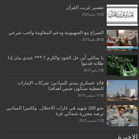
تفسير غريب القرآن
14 مايو,2025
الصراع مع الصهيونية ودعم المقاومة واجب شرعي
28 مايو,2015
يا سائلي أين حل الجود والكرم ؟ *** عندي بيان إذا
طلابه قدموا
2 مايو,2017
قائد عسكري يمني للميادين: شركات الإمارات
النفطية ستكون ضمن أهدافنا
17 سبتمبر,2019
نحو 200 شهيد في غارات الاحتلال.. وكاميرا الميادين
ترصد مجزرة شمالي غزة
2 ديسمبر,2023
الاخيرة