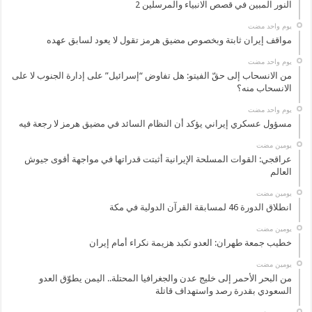
النور المبين في قصص الانبياء والمرسلين 2
‏يوم واحد مضت
مواقف إيران ثابتة وبخصوص مضيق هرمز تقول لا يعود لسابق عهده
‏يوم واحد مضت
من الانسحاب إلى حقّ الفيتو: هل تفاوض “إسرائيل” على إدارة الجنوب لا على
الانسحاب منه؟
‏يوم واحد مضت
مسؤول عسكري إيراني يؤكد أن النظام السائد في مضيق هرمز لا رجعة فيه
‏يومين مضت
عراقجي: القوات المسلحة الإيرانية أثبتت قدراتها في مواجهة أقوى جيوش
العالم
‏يومين مضت
انطلاق الدورة 46 لمسابقة القرآن الدولية في مكة
‏يومين مضت
خطيب جمعة طهران: العدو تكبد هزيمة نكراء أمام إيران
‏يومين مضت
من البحر الأحمر إلى خليج عدن والجغرافيا المحتلة.. اليمن يطوّق العدو
السعودي بقدرة رصد واستهداف قاتلة