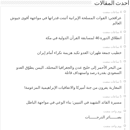
أحدث المقالات
عراقجي: القوات المسلحة الإيرانية أثبتت قدراتها في مواجهة أقوى جيوش
العالم
انطلاق الدورة 46 لمسابقة القرآن الدولية في مكة
خطيب جمعة طهران: العدو تكبد هزيمة نكراء أمام إيران
من البحر الأحمر إلى خليج عدن والجغرافيا المحتلة.. اليمن يطوّق العدو
السعودي بقدرة رصد واستهداف قاتلة
المغاربة يفرون من جنة أميركا والاتفاقيات الإبراهيمية المزعومة!
مسيرة القائد الشهيد في التبيين: بناء الوعي في مواجهة الباطل
‏يوم واحد مضت
بصــــــائر الدرجــــــات
‏يوم واحد مضت