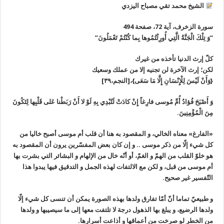
الشيخ محمد تقي مصباح اليزدي
سورة الزخرف، آية 72، صفحة 494
“وَ تِلْكَ الْجَنَّةُ الَّتِي أُورِثْتُمُوها بِما كُنْتُمْ تَعْمَلُونَ”
كلّ إرث الدنيا تأخذه من غيرك
لكن؛ إرث الآخرة لن تجنيه إلا من عملك وسعيك
{وَأَنْ لَيْسَ لِلْإِنْسَانِ إِلَّا مَا سَعَى}،[النجم،٣٩]
وَ أَصْبَحَ فُؤادُ أُمِّ مُوسی‌ فارِغاً إِنْ كادَتْ لَتُبْدِي بِهِ لَوْ لا أَنْ رَبَطْنا عَلی‌ قَلْبِها لِتَكُونَ
مِنَ الْمُؤْمِنِينَ‌.
«الفارغ» معناه الخالي، و المقصود به هنا أن قلب أم موسی أصبح خاليا من
كل شي‌ء إلّا من ذكر موسی .. و إن كان بعض المفسّرين يرون أن المقصود به
هو خلوّ القلب من الهمّ و الغمّ، أو أنّه خال من الإلهام و البشائر التي بشرت بها
أم موسی من قبل، و لكن مع الالتفات لهذه الجمل و التدقيق فيها يبدوا هذا
التّفسير غير صحيح.
‏و طبيعيّ تماما أنّ أمّا تفارق ولدها بهذه الصورة يمكن أن تنسی كل شي‌ء إلّا
ولدها الرضيع، و يبلغ بها الذهول درجة لا تلتفت معها إلی ما سيصيبها و ولدها
من الخطر لو صرخت من أعماقها و أذاعت أسرارها.