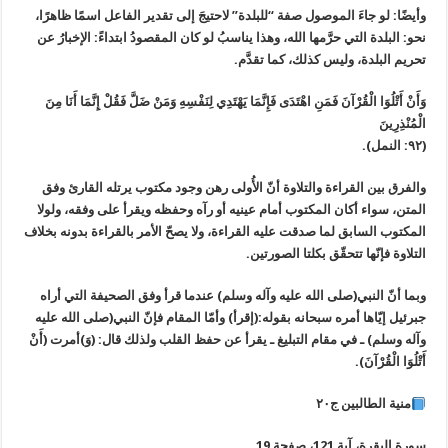
وأيضًا: لو جاءَ الموصول صفة “للبلدة” لاحتيجَ إلى تقدير الفاعل اسمًا ظاهرًا،
نحو: البلدة التي حرَّمها الله، وهذا يناسبُ لو كان المقصودُ ابتداءً: الإخبارُ عن
تحريم البلدة، وليس كذلك، كما تقدَّم.
وَأَنْ أَتْلُوَا الْقُرْآنَ فَمَنِ اهْتَدَى فَإِنَّمَا يَهْتَدِي لِنَفْسِهِ وَمَنْ ضَلَّ فَقُلْ إِنَّمَا أَنَا مِنَ
الْمُنْذِرِينَ
(٩٢: النمل).
والفرق بين القراءة والتلاوة أنّ الأُولى رهن وجود مكتوب يرتله القارئ وفق
المتن، سواء أكان المكتوب أمام عينيه أو رآه وحفظه ويقرأ على وفقه، ولولا
المكتوب السابق لما صدقت عليه القراءة، ولا يصحّ الأمر بالقراءة بدونه بخلاف
التلاوة فإنّها تتحقّق بكلتا الصورتين.
وبما أنّ النبي(صلى الله عليه وآله وسلم) عندما قرأ وفق الصحيفة التي أراه
جبرئيل إيّاها أمره سبحانه بقوله:(إقرأ) وأمّا المقام فإنّ النبي(صلى الله عليه
وآله وسلم) ـ في مقام التبليغ ـ يقرأ عن حفظ القلب ولذلك قال: (وَ)أمرت (أَنْ
أَتْلُوَا الْقُرْآنَ).
منية الطالبين ج٢٠
سورة البقرة، آية 121، صفحة 19