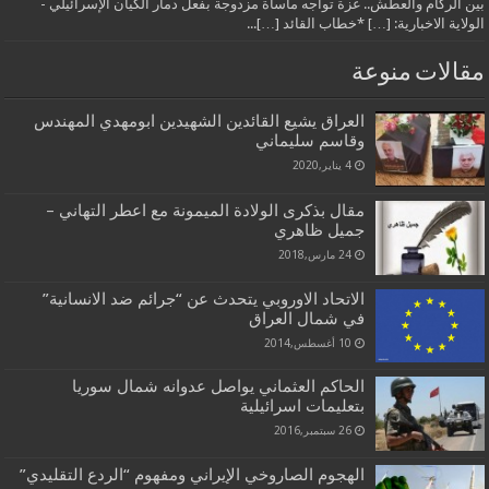
بين الركام والعطش.. غزة تواجه مأساة مزدوجة بفعل دمار الكيان الإسرائيلي -
الولاية الاخبارية: […] *خطاب القائد […]...
مقالات منوعة
العراق يشيع القائدين الشهيدين ابومهدي المهندس
وقاسم سليماني
4 يناير,2020
مقال بذكرى الولادة الميمونة مع اعطر التهاني –
جميل ظاهري
24 مارس,2018
الاتحاد الاوروبي يتحدث عن “جرائم ضد الانسانية”
في شمال العراق
10 أغسطس,2014
الحاكم العثماني يواصل عدوانه شمال سوريا
بتعليمات اسرائيلية
26 سبتمبر,2016
الهجوم الصاروخي الإيراني ومفهوم “الردع التقليدي”