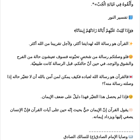
وأَلْقُوهُ فِي غَيَابَةِ الْجُبّ»*.
تفسير النور
﴿وَإِذَا تُلِيَتْ عَلَيْهِمْ آَيَاتُهُ زَادَتْهُمْ إِيمَانًا﴾
القرآن هو رسالة الله لهدايتنا أكثر، ولأجل تقريبنا من الله أكثر.
فلو وصلتكم رسالة من شخصٍ تحبّونه فسوف تعيشون حالة من الفرح
والشوق والوجد، في حين أنّ حالتكم، قبل الرسالة كانت طبيعيّة.
فالقرآن هو رسالة الله لعباده فكيف يمكن لمن آمن بالله أن لا تتغيّر حاله إذا
وصلته رسالة منه؟!
فإذا لم يحصل هذا التغيّر فهذا دليلٌ على ضعف الإيمان.
يقول القرآن إنّ الإيمان حيٌّ بحيث إنّه حين تتلى آيات القرآن فإنّ الإنسان
يصغي إليها ويزداد إيمانه.
_ _ _ _ _ _ _ _ _ _ _ _ _ _ _ _ _ _
وصايا الإمام الصادق(ع) للسالك الصادق