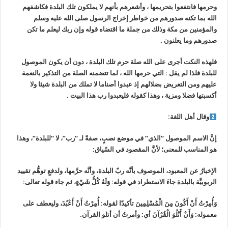
وحرمها فانتفعوا بتحريمها ، وأشعرهم بأنهم لا يملكون تلك البلدة فكاشفهم
الله بما تكنه صدورهم من خواطر إخراج الرسول صلى الله عليه وسلم
والمؤمنين من مكة وذلك من جملة ما اقتضاه قوله وإن ربك ليعلم ما تكن
صدورهم وما يعلنون .
فلهذه النكت أجرى على الله صلة حرم تلك البلدة ، دون أن يكون الموصول
للبلدة فلذا لم يقل : التي حرمها الله ، لما تتضمنه الصلة من التذكير بالنعمة
عليهم ومن التعريض بضلالهم إذ عبدوا أصناما لا تملك من البلدة شيئا ولا
أكسبتها فضلا ومزية ، وهذا كقوله فليعبدوا رب هذا البيت .
وقال أهل اللغة:
إنَّ الاسم الموصول “الذي” في موضع نصبٍ، صفةً لـ “رب”، لا “للبلدة”، وهذا
هو المناسب للمعنى؛ لأنَّ المقصود في السّياق:
الإخبارُ عن المعبود، الموصوف بأنَّه ربّ البلدة، وأنَّه حرَّمها، ولدفعِ توهُّم تقييد
الربوبيَّة بالبلدة جاءَ الاستطراد في قوله: وَلَهُ كُلُّ شَيْءٍ، ثم جاء قوله تعالى:
وَأُمِرْتُ أَنْ أَكُونَ مِنَ الْمُسْلِمِينَ تأكيدًا لقوله: أُمِرْتُ أَنْ أَعْبُدَ، وليعطف على
معموله: وَأَنْ أَتْلُوَ الْقُرْآنَ أي: وأمرتُ أن أتلو القرآن.