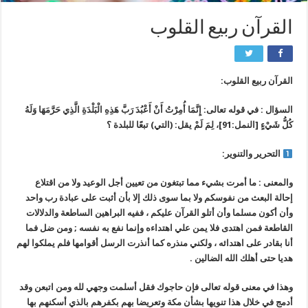
القرآن ربيع القلوب
القرآن ربيع القلوب:
السؤال : في قوله تعالى: إِنَّمَا أُمِرْتُ أَنْ أَعْبُدَ رَبَّ هَذِهِ الْبَلْدَةِ الَّذِي حَرَّمَهَا وَلَهُ
كُلُّ شَيْءٍ [النمل:91]، لِمَ لَمْ يقل: (التي) تبعًا للبلدة ؟
التحرير والتنوير:
والمعنى : ما أمرت بشيء مما تبتغون من تعيين أجل الوعيد ولا من اقتلاع
إحالة البعث من نفوسكم ولا بما سوى ذلك إلا بأن أثبت على عبادة رب واحد
وأن أكون مسلما وأن أتلو القرآن عليكم ، ففيه البراهين الساطعة والدلالات
القاطعة فمن اهتدى فلا يمن علي اهتداءه وإنما نفع به نفسه ; ومن ضل فما
أنا بقادر على اهتدائه ، ولكني منذره كما أنذرت الرسل أقوامها فلم يملكوا لهم
هديا حتى أهلك الله الضالين .
وهذا في معنى قوله تعالى فإن حاجوك فقل أسلمت وجهي لله ومن اتبعن وقد
أدمج في خلال هذا تنويها بشأن مكة وتعريضا بهم بكفرهم بالذي أسكنهم بها