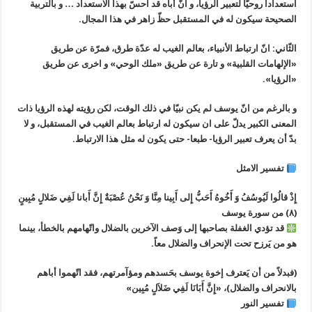
استعدادا روحيّا لتعبير الرؤيا، و انّ أباه قد احسّ بهذا الاستعداد … و بالتربية
الصحيحة سيكون له في المستقبل حظّ زاهر في هذا المجال.
‏الثّاني: انّ ارتباط الأنبياء، بعالم الغيب له عدّة طرق، فمرّة عن طريق
«الإلهامات القلبية» و تارة عن طريق «ملك الوحي» و اخری عن طريق
«الرؤيا».
‏و بالرغم من انّ يوسف لم يكن نبيّا في ذلك الوقت، لكن رؤيته لهذه الرؤيا ذات
المعنی الكبير يدلّ علی ان سيكون له ارتباط بعالم الغيب في المستقبل، و لا
بدّ أن يعرف تعبير الرؤيا- طبعا- حتی يكون له مثل هذا الارتباط.
تفسير الامثل
إِذْ قالُوا لَيُوسُفُ وَ أَخُوهُ أَحَبُّ إِلی‌ أَبِينا مِنَّا وَ نَحْنُ عُصْبَةٌ إِنَّ أَبانا لَفِي ضَلالٍ مُبِينٍ
(٨) من سورة يوسف
قد تؤدي الغفلة بصاحبها إلی وَصف الآخرين بالضلال واتّهامهم بالخطأ، بينما
هو من يَرزح تحت الإنحراف والضلال معاً.
(فبدلاً من أن يَعترف إخوة يوسف بحَسدهم ومؤآمرتهم، فقد اتّهموا أباهم
بالانحراف والضلال)، «إِنَّ أَبَانَا لَفِي ضَلاَلٍ مُبِين»
تفسير النور