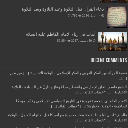
دعاء القرآن قبل التلاوة وعند التلاوة وبعد التلاوة
14 أبريل,2016
74,792
أبيات في رثاء الامام الكاظم عليه السلام
10 ديسمبر,2017
59,854
Recent Comments
قضية المرأة بين الفكر الغربي والفكر الإسلامي - الولاية الاخبارية: […] من نحن
[…]...
الشيخ قاسم: اتفاق الإطار في واشنطن مذلةٌ وعارٌ وتنازلٌ عن السيادة - الولاية
الاخبارية: […] *خطاب القائد […]...
الإمام الخامنئي شخصية فريدة في التاريخ السياسي الإسلامي وقدّم نموذجًا
للحاكمية - الولاية الاخبارية: […] *خطاب القائد […]...
قاليباف: لبنان أولويتنا.. لا مفاوضات جديدة مع أميركا قبل الالتزام الكامل - الولاية
الاخبارية: […] *خطاب القائد […]...