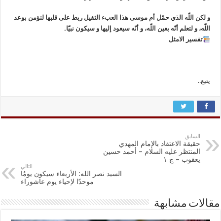
‏و لكن اللّه الذي حمّل أم موسی هذا العب‌ء الثقيل ربط علی قلبها لتؤمن بوعد
اللّه، و لتعلم أنّه بعين اللّه، و أنّه سيعود إليها و سيكون نبيّا.
تفسير الامثل
يتبع..
السابق
حقيقة الاعتقاد بالإمام المهدي
المنتظر عليه السلام – أحمد حسين
يعقوب – ج ١
التالي
السيد نصر الله: الأربعاء سيكون يومُا
موحدًا لإحياء يوم عاشوراء
مقالات مشابهة