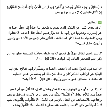
قالَ قائِلٌ مِنْهُمْ لا تَقْتُلُوا يُوسُفَ وَ أَلْقُوهُ فِي غَيابَتِ الْجُبِّ يَلْتَقِطْهُ بَعْضُ السَّيَّارَةِ
إِنْ كُنْتُمْ فاعِلِينَ (١٠) من سورة يوسف
التعاليم:
‏١. قد يؤدي النّهي عن المُنكر الذي يقوم به شَخص ما أحياناً إلی تخلّي جماعة
عن إصرارها وعدولها عن رأيها، بل قد يؤثّر فيهم أيضاً، (قال أحدهم: لا تَقتلوا؛
وهي كلمة واحدة فقط لكنّها استطاعت التأثير علی جَمع من الأشخاص وتغيير
رأيهم)، «قَالَ قَائِل»*.
‏٢. ليس اسم القائل مهمّاً بل فحوی كلامه وقَوله، (فالآية الشريفة تجاوزت عن
ذِكر اسم الشخص القائل إلی قَوله)، «قَالَ قَائِل…»*.
‏٣. (عند قول الحقّ) يَجب أن لا نخشی الجماعة ونسلّم لرأيها، (فالأخ الذي نَهی
البقيّة عن ارتكاب المُنكر كان واحداً، لكنّ ذلك لم يَمنعه من عدم التسليم
للجماعة، فاستطاع بمُفرده تغيير رأيها)، «قَالَ قَائِلٌ… لَا تَقْتُلُوا»*.
‏٤. إذا لم نتمكّن من الوقوف بوَجه المُنكر بشكل كامل، فلا أقلّ من أن نَمنع
بعضاً منه. فالأخ القائل “لَا تَقْتُلُوا” تمكّن من تغيير عزم الأكثرية في قَتل يوسف
وإقناعهم بالاستعاضة عن القتل بالرّمي في الجُبّ، «لَا تَقْتُلُوا… وأَلْقُوه». نعم،
لا بدّ أحياناً من دَفع الأفسد بالفاسد عند محاربة الفساد. «لَا تَقْتُلُوا يُوسُفَ