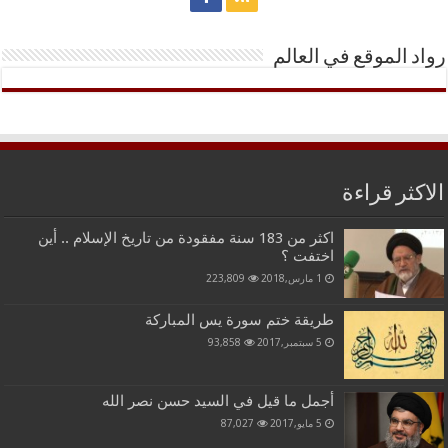
رواد الموقع في العالم
الاكثر قراءة
اكثر من 183 سنة مفقودة من تاريخ الإسلام .. أين
اختفت ؟
1 مارس,2018
223,809
طريقة ختم سورة يس المباركة
5 سبتمبر,2017
93,858
أجمل ما قيل في السيد حسن نصر الله
5 مايو,2017
87,027