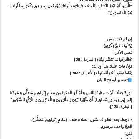
“الَّذِينَ آتَيْناهُمُ الْكِتابَ يَتْلُونَهُ حَقَّ تِلاوَتِهِ أُولئِكَ يُؤْمِنُونَ بِهِ وَ مَنْ يَكْفُرْ بِهِ فَأُولئِكَ
هُمُ الْخاسِرُونَ”.
إن لم تكن ممن:
(يَتْلُونَهُ حَقَّ تِلَاوَتِهِ)
فعلى الأقل:
(فَاقْرَءُوا مَا تَيَسَّرَ مِنْهُ) [المزمل: 20]
فإنْ فاتَ عليك هذا وذاك:
(فَاسْتَمِعُوا لَهُ وَأَنْصِتُوا) [اﻷعراف: 204]
تفسير أوضح البيان
“وَ إِذْ جَعَلْنَا الْبَيْتَ مَثابَةً لِلنَّاسِ وَ أَمْناً وَ اتَّخِذُوا مِنْ مَقامِ إِبْراهِيمَ مُصَلًّى وَ عَهِدْنا
إِلى‏ إِبْراهِيمَ وَ إِسْماعِيلَ أَنْ طَهِّرا بَيْتِيَ لِلطَّائِفِينَ وَ الْعاكِفِينَ وَ الرُّكَّعِ السُّجُودِ”
[البقرة: 125].
• لاحِظ: بعد الطواف تكون الصلاة خلف: {مَقَامِ إِبْرَاهِيمَ مُصَلًّى}.
الحجّ واجب مرسوم..
لكن؛