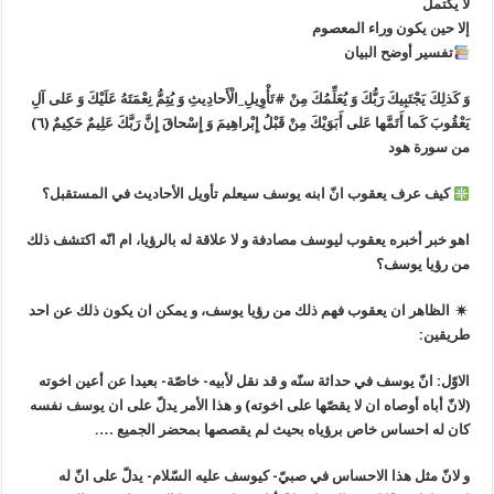
لا يكتمل
إلا حين يكون وراء المعصوم
تفسير أوضح البيان
وَ كَذلِكَ يَجْتَبِيكَ رَبُّكَ وَ يُعَلِّمُكَ مِنْ #تَأْوِيلِ_الْأَحادِيثِ وَ يُتِمُّ نِعْمَتَهُ عَلَيْكَ وَ عَلی‌ آلِ
يَعْقُوبَ كَما أَتَمَّها عَلی‌ أَبَوَيْكَ مِنْ قَبْلُ إِبْراهِيمَ وَ إِسْحاقَ إِنَّ رَبَّكَ عَلِيمٌ حَكِيمٌ (٦)
من سورة هود
كيف عرف يعقوب انّ ابنه يوسف سيعلم تأويل الأحاديث في المستقبل؟
اهو خبر أخبره يعقوب ليوسف مصادفة و لا علاقة له بالرؤيا، ام انّه اكتشف ذلك
من رؤيا يوسف؟
الظاهر ان يعقوب فهم ذلك من رؤيا يوسف، و يمكن ان يكون ذلك عن احد
طريقين:
‏الاوّل: انّ يوسف في حداثة سنّه و قد نقل لأبيه- خاصّة- بعيدا عن أعين اخوته
(لانّ أباه أوصاه ان لا يقصّها علی اخوته) و هذا الأمر يدلّ علی ان يوسف نفسه
كان له احساس خاص برؤياه بحيث لم يقصصها بمحضر الجميع ….
‏و لانّ مثل هذا الاحساس في صبيّ- كيوسف عليه السّلام- يدلّ علی انّ له