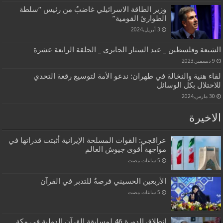
وزير الطاقة الاسرائيلي غاضبٌ من رئيس “سلطة
الطوارئ القومية”
3 أبريل,2024
الشيعة وفلسطين _ عبد الستار الجابري _ الحلقة الرابعة عشرة
9 ديسمبر,2023
لقاء هنية والنخالة في طهران: ندعو الأمة لتوسيع رقعة التحدي
للاحتلال بكل الوسائل
30 مارس,2024
الاخيرة
عراقجي: القوات المسلحة الإيرانية أثبتت قدراتها في
مواجهة أقوى جيوش العالم
الأربعين الحسيني فرصةٌ للتدبر في القرآن
انطلاق الدورة 46 لمسابقة القرآن الدولية في مكة