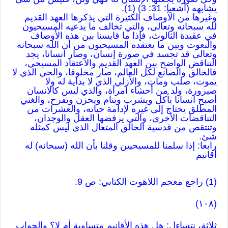
يشابهه (أشعيا: 31: 3) (1).
وغيرها من الأوصاف الكثيرة التي يذكرها العهد القديم
لله سبحانه وتعالى، والتي تخالف ما يدعيه المسيحيون
في عقيدة الثالوث، فإذا ما قايسنا بين هذه الأوصاف
والنعوت وبين ما يعتقده المسيحيون من أن الله سبحانه
وتعالى قد تجسد في صورة إنسان، وصار انسانا، يجد
التناقض الواضح بين العهد القديم والاعتقاد المسيحي،
فالخالق والصانع لكل العالم، صار مخلوقا، والحي الذي لا
يموت، صلب ومات، والأزلي الذي لا بداية له ولا
صيرورة، ولد من أحشاء امرأة، والذي ليس كالانسان
أصبح انسانا يأكل ويشرب وينام ويحزن ويفرح، والغني
المطلق يحتاج إلى غيره لإدامة حياته، والعشرات من
التناقضات الأخرى، والتي يرفضها العقل والوجدان،
وتنتقص من قدسية الخالق المتعال الذي ليس كمثله
شئ.
رابعا: إذا سلمنا للمسيحيين وقلنا بأن الله (سبحانه) له
أقانيم
(1) راجع معجم اللاهوت الكتابي: ص 9.
(١٠٨)
ثلاثة، نتساءل: هل هذه الأقانيم متساوية أم لا؟ والجواب