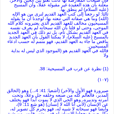
فإن صيحات المعارضة لها كانت تعلو بين الحين والآخر،
معلنة بأن هذه العقيدة غير مقبولة عقلا، وأن المسيح
(عليه السلام) لم ينطق بها.
ثالثا: لو رجعنا إلى كتب العهد القديم لنرى من هو الإله
(الله) وما هي صفاته التي تنعته بها، لوجدنا أن ما يقوله
المسيحيون مخالف للعهد القديم الذي يعتبرونه كلام الله
الموحى، وحتى لو قلنا بأن الله سبحانه لم يعرف نفسه
في العهد القديم بشكل تام، بل تم ذلك في العهد الجديد
بالمسيح (عليه السلام)، لا يمكننا القول بأن العهد الجديد
يناقض ما جاء به العهد القديم، فهو متمم له حسب ادعاء
المسيحيين.
فالله في العهد القديم هو (الموجود الذي ليس له بداية
ولا
(1) نظرة عن قرب في المسيحية: 38.
(١٠٧)
صيرورة فهو الأول والآخر) (أشعيا: 41: 4،..) وهو (الخالق
المدبر، فالعالم كله من صنعه وخلقه جل وعلا، وتحت
أمرته وتدبيره، وهو الحي الذي لا يموت أبدا فهو يختلف
عن الإنسان (لأني أنا الله لا إنسان) (هو شع 11: 9)،
وأيضا فهو سبحانه لا شبيه له، فهو يحرم كل تصوير له،
وكل صورة يجعلها الإنسان له فهي وثن، فليس من شئ