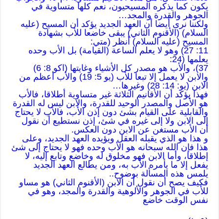
يكون كما يذكره المسيحيون، نعم كلها متساوية في
الجوهر والقدرة والمجد…
ولكننا نرى أيضا أن العهد الجديد يؤكد أن المسيح (عليه
السلام) (الأقنوم الثاني) يبقى خاضعا للأب بشهادة
المسيح (عليه السلام) أنظر (متي:
11: 27) وهو لا يعلم الساعة (القيامة) بل الأب وحده
يعلمها (24:
37)، والأب هو مصدر كل الأشياء وغايتها (اكو 8: 6)
والابن لا يعمل إلا تبعا للأب (يو 5: 19) والأب أعظم من
الابن (يو: 14: 28) وغيرها…
فهذا يؤكد أن الأقانيم الثلاثة غير متساوية أطلاقا، فالأب
هو الأصل والمصدر الوحيد للقدرة، والابن ليس له القدرة
والقابلية على القيام بشئ دون إذن الأب، فالأب لا يحتاج
إلى الابن ولا إلى غيره في شئ، إذن نستطيع أن نقول
أن الأب مستغن عن الابن دون العكس.
و هذا هو الذي يقبله العقل ويؤيده العهد الجديد، وعلى
هذا فإن الله سبحانه هو الأب وحده فهو لا يحتاج إلى شئ
إطلاقا، وأما الابن فهو مخلوق له وخاضع وتابع إليه، لا
يفعل إلا ما يأمره الأب به، ومن يطالع العهد الجديد
يلمس هذه المسألة بوضوح..
فكيف يصح أن نقول أن الابن (الأقنوم الثاني) هو مساو
للأب في الجوهر والألوهية والقدرة والمجد، وهو في
نفس الوقت خاضع