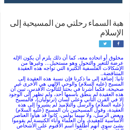
هبة السماء رحلتي من المسيحية إلى
الإسلام
مخلوق أو اتحاده معه، كما أن ذلك يلزم أن يكون الإله
عرضة للتغير والتحول وهو مستحيل… وغيرها من
الإشكالات الفلسفية الكثيرة التي تواجه هذه العقيدة
المتناقضة..
ثانيا: إضافة إلى ما ذكرنا فإن نسبة هذه العقيدة إلى
المسيح (عليه السلام) والوحي الإلهي هي الأخرى غير
صحيحة، فكما أشرنا في بحثنا للثالوث الأقدس، تبين أن
هذه العقيدة لم ينطق باسمها أحد، ولم تظهر إلى الوجود
إلا في القرن الثاني وعلى لسان (ترتوليان)، فالمسيح
(عليه السلام) والرسل والتلاميذ لم يشيروا إلى هذه
العقيدة، وقول المسيحيين بأن المسيح (عليه السلام)
وبعض الرسل، ولا سيما بولس، كانوا قد هيأوا العناصر
الأساسية للعقيدة، وأن العلماء وآباء الكنيسة لم يقوموا
بشئ سوى أنهم أطلقوا اسم الأقنوم على الأشخاص