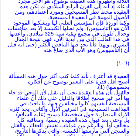
الثلاثة وأظهروا هذه العقيدة بوضوح، هو الآخر مجرد
ادعاء، إذ أنه إلى القرن الرابع الميلادي لم تكن هذه
العقيدة محط نظر المسيحيين ومورد اعتمادهم، ومن
الأصول المهمة في العقيدة المسيحية.
وكما أوردنا فإن المؤسس العلني لها وبشكلها الموجود
الآن هو (أثناسيوس)، ولم تقبلها الكنيسة إلا بعد مناقشات
وجدال طويل في مجمع نيقية سنة 325 ميلادي، وأعدتها
في هذا القالب الذي بين أيدينا الآن، فهي نتيجة الخيال
البشري، ولهذا فأنا نجد فيها التناقض الكثير (حتى أنه قيل
أن (أثناسيوس) وهو الأب الذي صاغ هذه
(١٠٦)
العقيدة قد أعترف بأنه كلما كتب أكثر حول هذه المسألة
أصبح أقل قدرة على التعبير بوضوح عن أفكاره
بخصوصها) (1).
فالقول بأن هذه العقيدة يجب أن تقبل لأن الوحي قد جاء
بها أمر غير صحيح أطلاقا والدليل على ذلك أن علماء
المسيحية أنفسهم كانوا مختلفين فيها، والباحث في
المذاهب المسيحية في القرنين الأول والثاني، يجد كثرة
الآراء المتضاربة حول شخصية المسيح (عليه السلام).
بل وحتى بعد قبول هذه العقيدة رسميا، ومعاقبة كل
مخالف لها، وبالرغم من عمليات تفتيش العقائد، والقتل
والسجن التي مارستها الكنيسة، والتي يذكرها التاريخ،