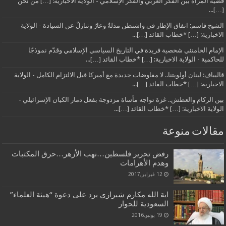
قضية المرأة بين الفكر الغربي والفكر الإسلامي - الولاية الاخبارية: […] من نحن
[…]...
الشيخ قاسم: اتفاق الإطار في واشنطن مذلةٌ وعارٌ وتنازلٌ عن السيادة - الولاية
الاخبارية: […] *خطاب القائد […]...
الإمام الخامنئي شخصية فريدة في التاريخ السياسي الإسلامي وقدّم نموذجًا
للحاكمية - الولاية الاخبارية: […] *خطاب القائد […]...
قاليباف: لبنان أولويتنا.. لا مفاوضات جديدة مع أميركا قبل الالتزام الكامل - الولاية
الاخبارية: […] *خطاب القائد […]...
بين الركام والعطش.. غزة تواجه مأساة مزدوجة بفعل دمار الكيان الإسرائيلي -
الولاية الاخبارية: […] *خطاب القائد […]...
مقالات منوعة
رفض تحرير فلسطين…نهب الأزهر…حرق المكتبات
وهدم الأهرامات
12 فبراير,2017
ایة الله مكارم شیرازي يرد على دعوة “هيئة العلماء”
السعودية للحوار
19 يونيو,2016