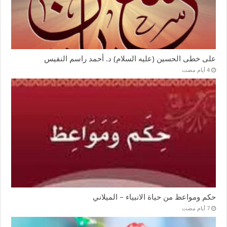
على خطى الحسين (عليه السلام) د. أحمد راسم النفيس
حكم ومواعظ من حياة الانبياء – الميلاني