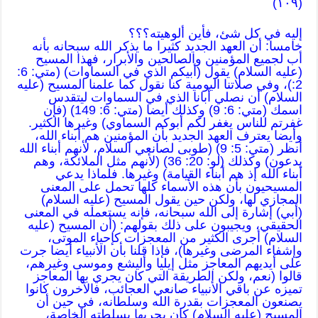
(١٠٩)
إليه في كل شئ، فأين ألوهيته؟؟؟
خامسا: أن العهد الجديد كثيرا ما يذكر الله سبحانه بأنه
أب لجميع المؤمنين والصالحين والأبرار، فهذا المسيح
(عليه السلام) يقول (أبيكم الذي في السماوات) (متي: 6:
2:)، وفي صلاتنا اليومية كنا نقول كما علمنا المسيح (عليه
السلام) أن نصلي أبانا الذي في السماوات ليتقدس
اسمك (متي: 6: 9) وكذلك أيضا (متي: 6: 149) (فإن
غفرتم للناس يغفر لكم أبوكم السماوي) وغيرها الكثير.
وأيضا يعترف العهد الجديد بأن المؤمنين هم أبناء الله،
أنظر (متي: 5: 9) (طوبى لصانعي السلام، لأنهم أبناء الله
يدعون) وكذلك (لو: 20: 36) (لأنهم مثل الملائكة، وهم
أبناء الله إذ هم أبناء القيامة) وغيرها. فلماذا يدعي
المسيحيون بأن هذه الأسماء كلها تحمل على المعنى
المجازي لها، ولكن حين يقول المسيح (عليه السلام)
(أبي) إشارة إلى الله سبحانه، فإنه يستعمله في المعنى
الحقيقي، ويجيبون على ذلك بقولهم: (أن المسيح (عليه
السلام) أجرى الكثير من المعجزات كإحياء الموتى،
وإشفاء المرضى وغيرها)، فإذا قلنا بأن الأنبياء أيضا جرت
على أيديهم المعاجز مثل إيليا وأليشع وموسى وغيرهم،
قالوا (نعم، ولكن الطريقة التي كان يجري بها المعاجز
تميزه عن باقي الأنبياء صانعي العجائب، فالآخرون كانوا
يصنعون المعجزات بقدرة الله وسلطانه، في حين أن
المسيح (عليه السلام) كان يجريها بسلطته الخاصة،