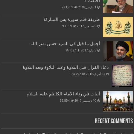
اختفت ؟
1 مارس,2018
223,809
طريقة ختم سورة يس المباركة
5 سبتمبر,2017
93,859
أجمل ما قيل في السيد حسن نصر الله
5 مايو,2017
87,027
دعاء القرآن قبل التلاوة وعند التلاوة وبعد التلاوة
14 أبريل,2016
74,792
أبيات في رثاء الامام الكاظم عليه السلام
10 ديسمبر,2017
59,854
Recent Comments