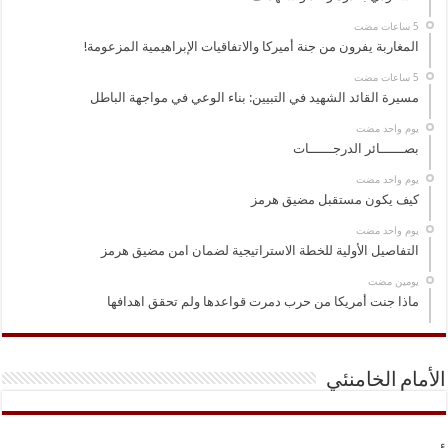
المغاربة يفرون من جنة أميركا والاتفاقيات الإبراهيمية المزعومة!
مسيرة القائد الشهيد في التبيين: بناء الوعي في مواجهة الباطل
‏يوم واحد مضت
بصــــــائر الدرجــــــات
‏يوم واحد مضت
كيف يكون مستقبل مضيق هرمز
‏يوم واحد مضت
التفاصيل الأولية للخطة الاستراتيجية لضمان امن مضيق هرمز
‏يومين مضت
ماذا جنت أمريكا من حرب دمرت قواعدها ولم تحقق اهدافها
الأمام الخامنئي