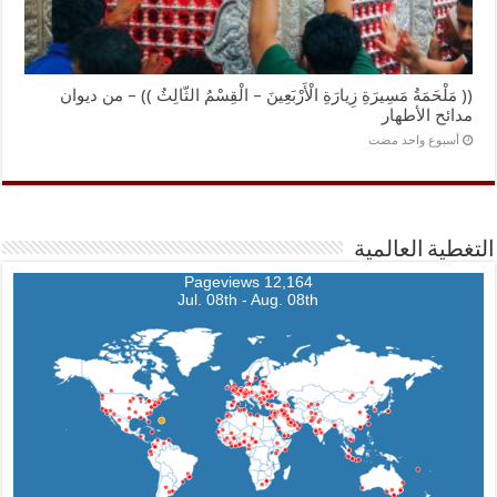
(( مَلْحَمَةُ مَسِيرَةِ زِيارَةِ الْأَرْبَعِينَ – الْقِسْمُ الثّالِثُ )) – من ديوان
مدائح الأطهار
‏أسبوع واحد مضت
التغطية العالمية
12,164 Pageviews
Jul. 08th - Aug. 08th