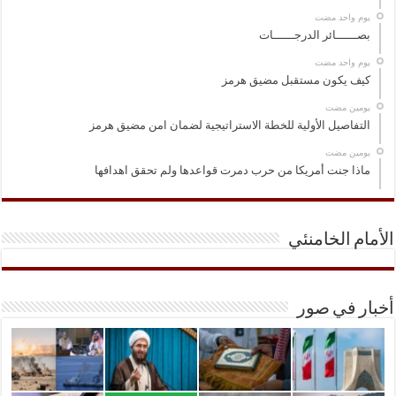
‏يوم واحد مضت
بصــــــائر الدرجــــــات
‏يوم واحد مضت
كيف يكون مستقبل مضيق هرمز
‏يومين مضت
التفاصيل الأولية للخطة الاستراتيجية لضمان امن مضيق هرمز
‏يومين مضت
ماذا جنت أمريكا من حرب دمرت قواعدها ولم تحقق اهدافها
الأمام الخامنئي
أخبار في صور