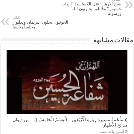
شيخ الازهر : قتل الكساسبة “إرهاب
خسيس” وقاتلوه يحاربون الله
ورسوله
التالي
الحوثيون يحلون البرلمان ويعلنون
مجلساً رئاسياً
مقالات مشابهة
(( مَلْحَمَةُ مَسِيرَةِ زِيارَةِ الْأَرْبَعِينَ – الْقِسْمُ الْخامِسُ )) – من ديوان
مدائح الأطهار
‏أسبوع واحد مضت