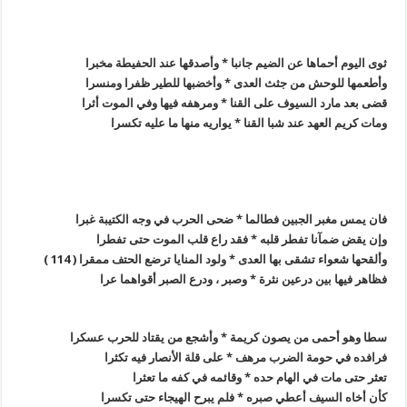
ثوى اليوم أحماها عن الضيم جانبا * وأصدقها عند الحفيطة مخبرا
وأطعمها للوحش من جثث العدى * وأخضبها للطير ظفرا ومنسرا
قضى بعد مارد السيوف على القنا * ومرهفه فيها وفي الموت أثرا
ومات كريم العهد عند شبا القنا * يواريه منها ما عليه تكسرا
فان يمس مغبر الجبين فطالما * ضحى الحرب في وجه الكتيبة غبرا
وإن يقض ضمآنا تفطر قلبه * فقد راع قلب الموت حتى تفطرا
وألقحها شعواء تشقى بها العدى * ولود المنايا ترضع الحتف ممقرا ( 114 )
فظاهر فيها بين درعين نثرة * وصبر ، ودرع الصبر أقواهما عرا
سطا وهو أحمى من يصون كريمة * وأشجع من يقتاد للحرب عسكرا
فرافده في حومة الضرب مرهف * على قلة الأنصار فيه تكثرا
تعثر حتى مات في الهام حده * وقائمه في كفه ما تعثرا
كأن أخاه السيف أعطي صبره * فلم يبرح الهيجاء حتى تكسرا