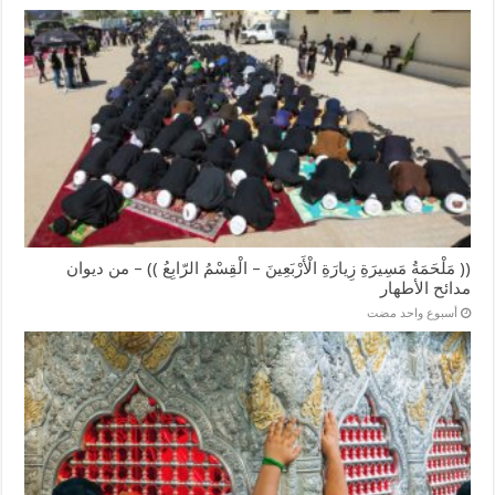
(( مَلْحَمَةُ مَسِيرَةِ زِيارَةِ الْأَرْبَعِينَ – الْقِسْمُ الرّابِعُ )) – من ديوان
مدائح الأطهار
‏أسبوع واحد مضت