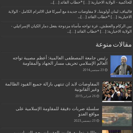
للحاكمية - الولاية الاخبارية: […] *خطاب القائد […]...
قاليباف: لبنان أولويتنا.. لا مفاوضات جديدة مع أميركا قبل الالتزام الكامل - الولاية
الاخبارية: […] *خطاب القائد […]...
بين الركام والعطش.. غزة تواجه مأساة مزدوجة بفعل دمار الكيان الإسرائيلي -
الولاية الاخبارية: […] *خطاب القائد […]...
مقالات منوعة
رئيس جامعة المصطفى العالمية: أعظم مصيبة تواجه
العالم الإسلامي تحريف مسار الجهاد والمقاومة
23 سبتمبر,2014
المفاوضات لابد ان تنتهي بازالة جميع القيود الظالمة
وغير القانونية
26 فبراير,2015
سلسلة ضربات دقيقة للمقاومة الإسلامية على
مواقع العدو
23 ديسمبر,2023
مطالبة بتطبيق قانون العقوبات بحق السياسيين