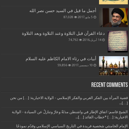
أجمل ما قيل في السيد حسن نصر الله
5 مايو,2017
87,028
دعاء القرآن قبل التلاوة وعند التلاوة وبعد التلاوة
14 أبريل,2016
74,792
أبيات في رثاء الامام الكاظم عليه السلام
10 ديسمبر,2017
59,856
Recent Comments
قضية المرأة بين الفكر الغربي والفكر الإسلامي - الولاية الاخبارية: […] من نحن
[…]...
الشيخ قاسم: اتفاق الإطار في واشنطن مذلةٌ وعارٌ وتنازلٌ عن السيادة - الولاية
الاخبارية: […] *خطاب القائد […]...
الإمام الخامنئي شخصية فريدة في التاريخ السياسي الإسلامي وقدّم نموذجًا