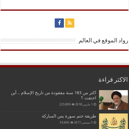
رواد الموقع في العالم
الاكثر قراءة
اكثر من 183 سنة مفقودة من تاريخ الإسلام .. أين
اختفت ؟
1 مارس,2018
223,809
طريقة ختم سورة يس المباركة
5 سبتمبر,2017
93,865