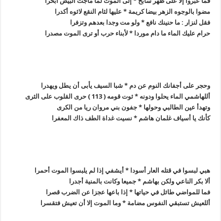
فما عبروا إلا على ظهر سابح * إلى الموت لما ماجت البيض أبحرا
مضوا بالوجوه الزهر بيضا كريمة * عليها لثام النقع لاثوه أكدرا
فقل لنزار : ما حنينك نافع * ولو مت وجدا بعدهم وتزفرا
حرام عليك الماء ما دام موردا * لأبناء حرب أو ترى الموت مصدرا
وحجر على أجفانك النوم عن دم * شبا السيف يأبى أن يطل ويهدرا
أللهاشمي الماء يحلوا ودونه * ثوت قومه ( 113 ) حرى القلوب على الثرى
وتهدأ عين الطالبي وحولها * جفون بني مروان ريا من الكرى
كأنك يا أسياف غلمان هاشم * نسيت غداة الطف ذاك المعفرا
هبي لبسوا في قتله العار أسودا * أيشفي إذا لم يلبسوا الموت أحمرا
ألا بكر الناعي ولكن بهاشم * جميعا وكانت بالمنية أجدرا
فما للمواضي طائل في حياتها * إذا باعها عجزا عن الضرب قصرا
أللعيش تستبقي النفوس مضامة * وما الموت إلا أن تعيش فتقسرا