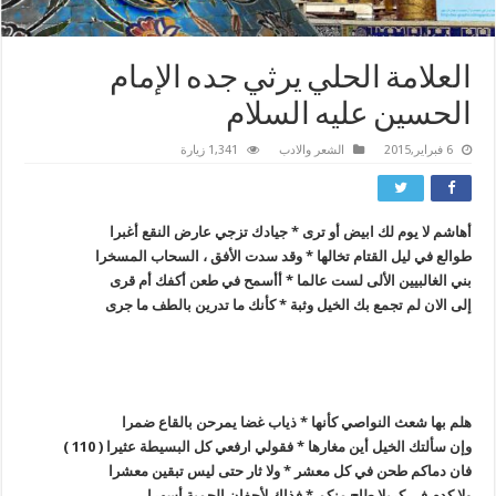
العلامة الحلي يرثي جده الإمام
الحسين عليه السلام
6 فبراير,2015
الشعر والادب
1,341 زيارة
أهاشم لا يوم لك ابيض أو ترى * جيادك تزجي عارض النقع أغبرا
طوالع في ليل القتام تخالها * وقد سدت الأفق ، السحاب المسخرا
بني الغالبيين الألى لست عالما * أأسمح في طعن أكفك أم قرى
إلى الان لم تجمع بك الخيل وثبة * كأنك ما تدرين بالطف ما جرى
هلم بها شعث النواصي كأنها * ذياب غضا يمرحن بالقاع ضمرا
وإن سألتك الخيل أين مغارها * فقولي ارفعي كل البسيطة عثيرا ( 110 )
فان دماكم طحن في كل معشر * ولا ثار حتى ليس تبقين معشرا
ولا كدم في كربلا طاح منكم * فذاك لأجفان الحمية أسهرا