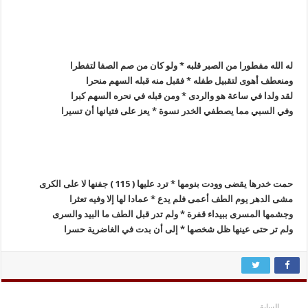
له الله مفطورا من الصبر قلبه * ولو كان من صم الصفا لتفطرا
ومنعطف أهوى لتقبيل طفله * فقبل منه قبله السهم منحرا
لقد ولدا في ساعة هو والردى * ومن قبله في نحره السهم كبرا
وفي السبي مما يصطفي الخدر نسوة * يعز على فتيانها أن تسيرا
حمت خدرها يقضى وودت بنومها * ترد عليها ( 115 ) جفنها لا على الكرى
مشى الدهر يوم الطف أعمى فلم يدع * عمادا لها إلا وفيه تعثرا
وجشمها المسرى ببيداء قفرة * ولم تدر قبل الطف ما البيد والسرى
ولم تر حتى عينها ظل شخصها * إلى أن بدت في الغاضرية حسرا
السابق