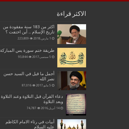
الاكثر قراءة
اكثر من 183 سنة مفقودة من
تاريخ الإسلام .. أين اختفت ؟
1 مارس,2018
223,809
طريقة ختم سورة يس المباركة
5 سبتمبر,2017
93,844
أجمل ما قيل في السيد حسن
نصر الله
5 مايو,2017
87,016
دعاء القرآن قبل التلاوة وعند التلاوة
وبعد التلاوة
14 أبريل,2016
74,787
أبيات في رثاء الامام الكاظم
عليه السلام