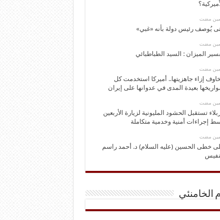
أميركية؟
ومين مضت
ى يُوصف رئيس دولة بأنه «غبي»
ومين مضت
سير الميزان : السيد الطباطبائي
ومين مضت
اوف إزاء جاهزيتها.. أميركا استخدمت كل
اريخها بعيدة المدى في عدوانها على إيران
ومين مضت
بلاء تستقبل الحشود المليونية لزيارة الأربعين
ط إجراءات أمنية وخدمية متكاملة
ومين مضت
ى خطى الحسين (عليه السلام) د. أحمد راسم
نفيس
م الخامنئي