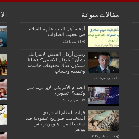
مقالات منوعة
الا
أدعية أهل البيت عليهم السلام
في تعقيب الصلوات
21 يناير,2024
رئيس أركان الجيش الإسرائيلي
بشأن “طوفان الأقصى”: فشلنا..
ستكون هناك تحقيقات حاسمة
وعميقة وحساب
29 نوفمبر,2023
الصدام الأمريكي الإيراني.. متى
وكيف؟- تصويري
6 فبراير,2017
قوات النظام السعودي
استخدمت صواريخ عنقودية ضد
شعب اليمن -هيومن رايتس
ووتش
28 أغسطس,2015