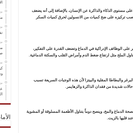
ال
على مستوى الذكاء والذاكرة عن الإنسان، بالإضافة إلى أنه يضعف
‏ي
ينصب تركيزه على ضخ كميات من الانسولين لحرق كميات السكر
مت
‏ي
تف
‏ي
مخ
ثر على الوظائف الإدراكية في الدماغ وتضعف القدرة على التفكير،
صو
تناول الملح مثل ارتفاع ضغط الدم وأمراض القلب والسكتة الدماغية.
‏ي
كر
وس
لبرغر والبطاطا المقلية والبيتزا لأن هذه الوجبات السريعة تسبب
‏ي
حالات شديدة من فقدان الذاكرة والزهايمر.
عل
ال
حة الدماغ والمخ، وينصح دوماً بتناول الأطعمة المسلوقة أو المشوية
الأما
 قليها بالزيت.