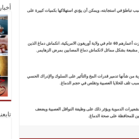
أخبا
بب تباطؤ في استجابته، ويمكن أن يؤدي استهلاكها بكميات كبيرة على
أثبتت دراسة أجريت على 104 أشخاص ممن تجاوزت أعمارهم 60 عام في ولاية أوريغون الامريكية، انكماش دماغ الذين
ير مشبعة بشكل مماثل لانكماش دماغ المصابين بمرض الزهايمر.
ية من شأنها تدمير قدرات المخ والتأثير على السلوك والإدراك الحسي
يسبب تلف للخلايا العصبية وتقلص في حجم الدماغ.
شعيرات الدموية ويؤثر ذلك على وظيفة النواقل العصبية ويضعف
تابعن
دخين للمحافظة على صحة الدماغ.