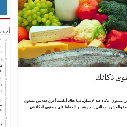
أحدث
ال
مض
ما
اه
وى ذكائك
عل
مح
‏ي
ن مستوى الذكاء عند الإنسان، كما هناك أطعمة أخرى تحد من مستوى
ما
طعمة والمشروبات التي ينصح بتجنبها للحفاظ على مستوى الذكاء في
تص
‏ي
هل