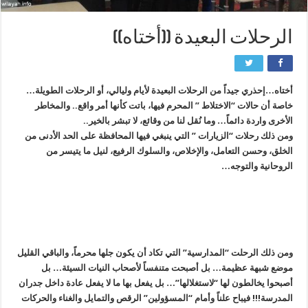
الرحلات البعيدة ((أختاه))
أختاه…إحذري جيداً من الرحلات البعيدة لأيام وليالي، أو الرحلات الطويلة…
خاصة أن حالات “الاختلاط ” المحرم فيها، باتت كأنها أمر واقع.. والمخاطر
الأخرى واردة دائماً… وما نُقل لنا من وقائع، لا تبشر بالخير..
ومن ذلك رحلات “الزيارات ” التي ينبغي فيها المحافظة على الحد الأدنى من
الخلق، وحسن التعامل، والإخلاص، والسلوك الرفيع، لنيل ما يتيسر من
الروحانية والتوجه…
ومن ذلك الرحلت “المدارسية” التي تكاد أن يكون جلها محرماً، والباقي القليل
موضع شبهة عظيمة… بل أصبحت متنفساً لأصحاب النيات السيئة… بل
أصبحوا يخالطون لها “لاستغلالها”… بل يفعل بها ما لا يفعل عادة داخل جدران
المدرسة!!! فيباح علناً وأمام “المسؤولين” الرقص والتمايل والغناء والحركات