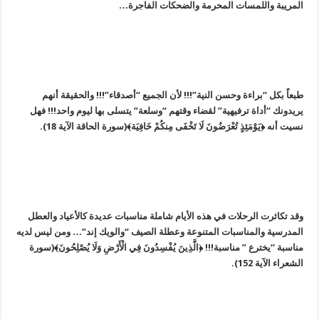
المريبة واللمسات المحرمة والضحكات الفاجرة…
طبعاً بكل “براءة وحسن النية”!!! لأن الجميع “أصدقاء”!!! والحقيقة أنهم
يريدونك “أداة ترفيهية” لقضاء وقتهم “وسلعة” يتسلى بها ليوم واحد!!! فهل
نسيت أنه ﴿يَوْمَئِذٍ تُعْرَضُونَ لَا تَخْفَى مِنكُمْ خَافِيَة﴾(سورة الحاقة الآية 18).
وقد تكاثرت الرحلات في هذه الأيام شاملة مناسبات عديدة كالأعياد والعطل
المدرسية والمناسبات المتنوعة وعطلة الصيف “والويك إند”… ومن ليس لديه
مناسبة “يخترع ” مناسبة!!! ﴿الَّذِينَ يُفْسِدُونَ فِي الْأَرْضِ وَلَا يُصْلِحُونَ﴾(سورة
الشعراء الآية 152).