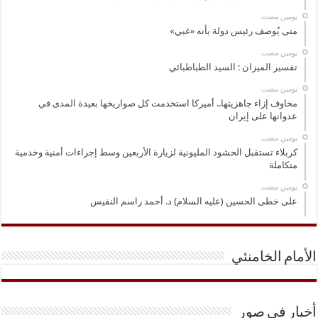
‏يومين مضت
متى يُوصف رئيس دولة بأنه «غبي»
‏يومين مضت
تفسير الميزان : السيد الطباطبائي
‏يومين مضت
مخاوف إزاء جاهزيتها.. أميركا استخدمت كل صواريخها بعيدة المدى في
عدوانها على إيران
‏يومين مضت
كربلاء تستقبل الحشود المليونية لزيارة الأربعين وسط إجراءات أمنية وخدمية
متكاملة
‏يومين مضت
على خطى الحسين (عليه السلام) د. أحمد راسم النفيس
الأمام الخامنئي
أخبار في صور