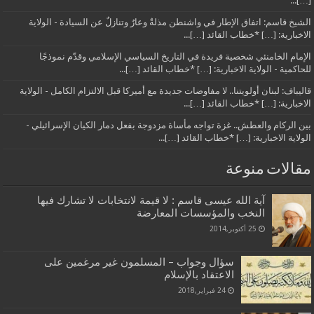
[…]...
الشيخ قاسم: اتفاق الإطار في واشنطن مذلةٌ وعارٌ وتنازلٌ عن السيادة - الولاية
الاخبارية: […] *خطاب القائد […]...
الإمام الخامنئي شخصية فريدة في التاريخ السياسي الإسلامي وقدّم نموذجًا
للحاكمية - الولاية الاخبارية: […] *خطاب القائد […]...
قاليباف: لبنان أولويتنا.. لا مفاوضات جديدة مع أميركا قبل الالتزام الكامل - الولاية
الاخبارية: […] *خطاب القائد […]...
بين الركام والعطش.. غزة تواجه مأساة مزدوجة بفعل دمار الكيان الإسرائيلي -
الولاية الاخبارية: […] *خطاب القائد […]...
مقالات منوعة
آية الله عيسى قاسم : لا قيمة لانتخابات لا تشارك فيها
النخب والمؤسسات المعارضة
25 أكتوبر,2014
سؤال وجواب – المسلمون غير مرغمين على
الاعتقاد بالإسلام
24 فبراير,2018