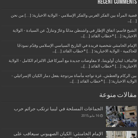
Recent Comments
قضية المرأة بين الفكر الغربي والفكر الإسلامي - الولاية الاخبارية: […] من نحن
[…]...
الشيخ قاسم: اتفاق الإطار في واشنطن مذلةٌ وعارٌ وتنازلٌ عن السيادة - الولاية
الاخبارية: […] *خطاب القائد […]...
الإمام الخامنئي شخصية فريدة في التاريخ السياسي الإسلامي وقدّم نموذجًا
للحاكمية - الولاية الاخبارية: […] *خطاب القائد […]...
قاليباف: لبنان أولويتنا.. لا مفاوضات جديدة مع أميركا قبل الالتزام الكامل - الولاية
الاخبارية: […] *خطاب القائد […]...
بين الركام والعطش.. غزة تواجه مأساة مزدوجة بفعل دمار الكيان الإسرائيلي -
الولاية الاخبارية: […] *خطاب القائد […]...
مقالات منوعة
الجماعات المسلحة في ليبيا ترتكب جرائم حرب
16 مايو,2015
الإمام الخامنئي: الكيان الصهيوني سيعاقب على