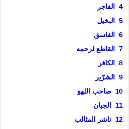
4 الفاجر
5 البخيل‏
6 الفاسق‏
7 القاطع لرحمه‏
8 الكافر
9 الشرّير
10 صاحب اللهو
11 الجبان‏
12 ناشر المثالب‏