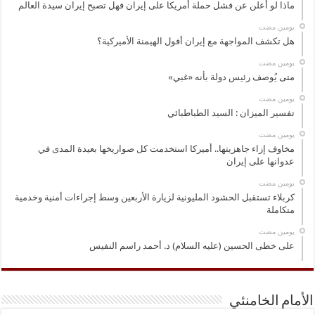
ماذا لو أعلن عن فشل حملة أمريكا على إيران فهل تصبح إيران سيدة العالم
‏يومين مضت
هل تكشف المواجهة مع إيران أفول الهيمنة الأميركية؟
‏يومين مضت
متى يُوصف رئيس دولة بأنه «غبي»
‏يومين مضت
تفسير الميزان : السيد الطباطبائي
‏يومين مضت
مخاوف إزاء جاهزيتها.. أميركا استخدمت كل صواريخها بعيدة المدى في
عدوانها على إيران
‏يومين مضت
كربلاء تستقبل الحشود المليونية لزيارة الأربعين وسط إجراءات أمنية وخدمية
متكاملة
‏يومين مضت
على خطى الحسين (عليه السلام) د. أحمد راسم النفيس
الأمام الخامنئي