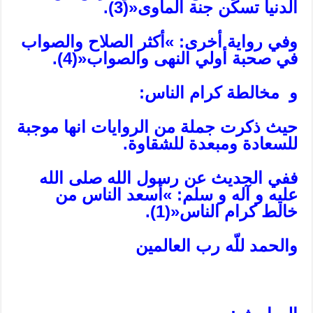
الدنيا تسكن جنة المأوى«(3).
وفي رواية أخرى: »أكثر الصلاح والصواب
في صحبة أولي النهى والصواب«(4).
و مخالطة كرام الناس:
حيث ذكرت جملة من الروايات انها موجبة
للسعادة ومبعدة للشقاوة.
ففي الحديث عن رسول الله صلى الله
عليه و آله و سلم: »أسعد الناس من
خالط كرام الناس«(1).
والحمد للّه رب العالمين‏