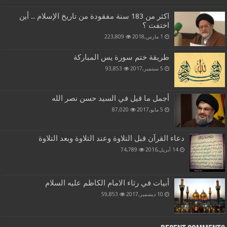
اكثر من 183 سنة مفقودة من تاريخ الإسلام .. أين
اختفت ؟
1 مارس,2018
223,809
طريقة ختم سورة يس المباركة
5 سبتمبر,2017
93,853
أجمل ما قيل في السيد حسن نصر الله
5 مايو,2017
87,020
دعاء القرآن قبل التلاوة وعند التلاوة وبعد التلاوة
14 أبريل,2016
74,789
أبيات في رثاء الامام الكاظم عليه السلام
10 ديسمبر,2017
59,853