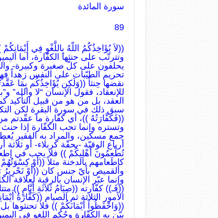
سورة المائدة
89
((لاَ يُؤَاخِذُكُمُ اللّهُ بِاللَّغْوِ فِي أَ
وتترتّب على حنثها الكفّارة، أما الي
يحلفون على كلّ صغيرة وكبيرة- واليم
تحريم الطيّبات على النفس زهداً فهي 
نقضها حِنثاً ((وَلَكِن يُؤَاخِذُكُم بِمَا ع
للإنعقاد، فقول الإنسان “لا والله” و”
العقد، بل من هو من قبيل التأكيد كما 
سبق ذلك في سورة البقرة لكن التكرار
((فَكَفَّارَتُهُ ))، أي كفّارة ما عقّدتم
وتستره وإنما تجب الكفّارة إذا حنث الإن
جمع مسكين، والمراد به الفقير يُعطى
أرباع الوقيّة -بحقّة كربلاء- أو ثلاثة أر
تُطْعِمُونَ أَهْلِيكُمْ )) فلا يجب في إ
كإطعامهم بالدخنة مثلاً ((أَوْ كِسْوَت
والقميص بأيّ جنس كان ((أَوْ تَحْرِيرُ ر
وإنما عبّر الإنسان بالرقبة لعلاقة الكل ب
((فَـ)) كفّارته ((صِيَامُ ثَلاَثَةِ أَيَّامٍ
الأمور الثلاثة ثم الصيام ((كَفَّارَةُ أَيْم
((وَاحْفَظُواْ أَيْمَانَكُمْ )) فلا تحنثوها
بيّن به الكفّارة وحُكم اللغو في اليمين ((يُ