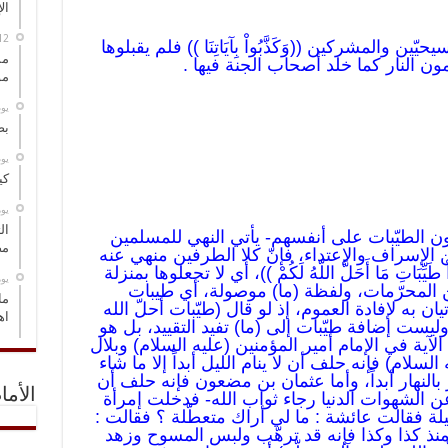
ال
سيحيّين والمشركين ((وَكَذَّبُواْ بِآيَاتِنَا )) فلم يقبلوها
مس
 يلازمون النار كما خلد أصحاب الجنة فيها .
مو
‏ي
بص
‏ي
كي
‏ي
ال
ن الطيّبات على أنفسهم- يأتي النهي للمسلمين
مض
 الإسراف والإعتداء، فإنّ كلا الطرفين منهي عنه
مُواْ طَيِّبَاتِ مَا أَحَلَّ اللّهُ لَكُمْ ))، أي لا تجعلوها بمنزلة
‏ي
عن المحرّمات، ولفظة (ما) موصولة، أي طيبات
ما
إتيان به لإفادة العموم، إذ لو قال (طيّبات أحلّ الله
اه
ليست إضافة طيّبات إلى (ما) تفيد التقييد، بل هو
ية في الإمام أمير المؤمنين (عليه السلام) وبلال
لام) فإنه حلف أن لا ينام الليل أبداً إلا ما شاء
 بالنهار أبداً، وأما عثمان بن مضعون فإنه حلف أن
الأما
 عن الشهوات الدنيا رجاء ثواب الله- فدخلت إمرأة
ة فقالت عائشة : ما لي أراك متعطّلة ؟ فقالت :
منذ كذا وكذا فإنه قد ترهّب ولبس المسوح وزهد