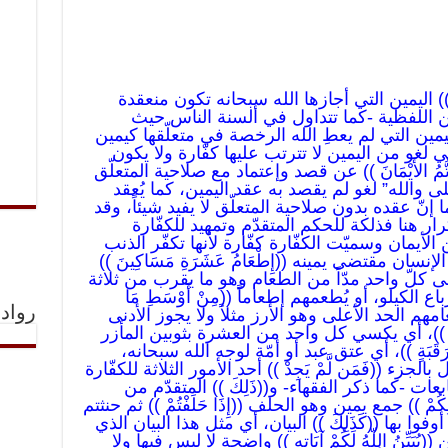
يْمَانِكُمْ )) اليمين التي أجازها الله سبحانه تكون منعقدة
مين اللفظية -كما تتداول في ألسنة الناس حيث
ين التي لم يعطِ الله الرخصة في متعلّقها كيمين
لغو من اليمين لا تترتب عليها كفّارة ولا يكون
َقَّدتُّمُ الأَيْمَانَ )) عن قصد وإعتماد مع صلاحية المتعلّق
بلى والله” لغو لم يقصد به عقد اليمين، كما يُعقد
إنّ عقده بدون صلاحية المتعلّق لا يفيد شيئاً، وقد
 هنا فذلكة للحكم المتقدّم وتمهيد للكفّارة
 من الأيمان وسميّت الكفّارة كفّارة لأنها تكفّر الذنب
سان مقتضى يمينه ((إِطْعَامُ عَشَرَةِ مَسَاكِينَ ))
 كلّ واحد مدّاً من الطعام وهو ما يقرب من ثلاثة
باع الكيلو، أو يُطعمهم إطعاماً ((مِنْ أَوْسَطِ مَا
رواد 
طعامهم الحد الأعلى وهو الأرز مثلاً ولا يجوز الأدنى
ُهُمْ ))، أي يكسي كل واحد من العشرة بثوبين المأزر
َقَبَةٍ ))، أي عتق عبد أو أمّة لوجه الله سبحانه،
الجزء ((فَمَن لَّمْ يَجِدْ )) أحد الأمور الثلاثة للكفّارة
 )) متتابعات -كما ذكر الفقهاء- و((ذَلِكَ )) المتقدّم من
َانِكُمْ )) جمع يمين وهو الحلف ((إِذَا حَلَفْتُمْ )) ثم حنثتم
 بل أوفوا بها ((كَذَلِكَ )) البيان، أي مثل هذا البيان الذي
بَيِّنُ اللّهُ لَكُمْ آيَاتِهِ )) واضحة لا لبس فيها ولا