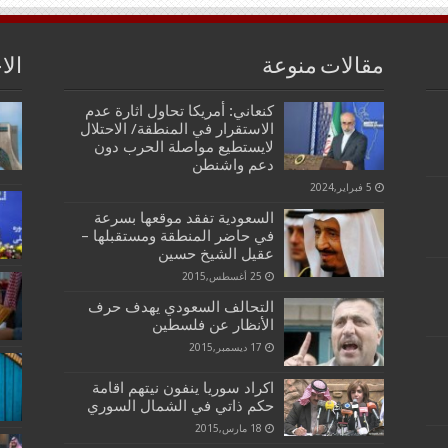
مقالات منوعة
الا
كنعاني: أمريكا تحاول اثارة عدم
الاستقرار في المنطقة/ الاحتلال
لايستطيع مواصلة الحرب دون
دعم واشنطن
5 فبراير,2024
السعودية تفقد موقعها بسرعة
في حاضر المنطقة ومستقبلها –
عقيل الشيخ حسين
25 أغسطس,2015
التحالف السعودي يهدف حرف
الأنظار عن فلسطين
17 ديسمبر,2015
اكراد سوريا ينفون نيتهم اقامة
حكم ذاتي في الشمال السوري
18 مارس,2015