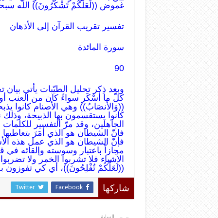
غموض ((لَعَلَّكُمْ تَشْكُرُونَ)) الل
تفسير تقريب القرآن إلى الأذهان
سورة المائدة
90
وبعد ذِكر تحليل الطيّبات يأتي بيان تحريم الخب
كلّ ما أسْكَر سواءً كان من العنب أو غي
((وَالأَنصَابُ)) وهي الأصنام كانوا يذبحو
كانوا يستقسمون بها الذبيحة، وذلك ن
الجاهلين، وقد مرّ التفسير للكلمات سابقا
فإنّ الشيطان هو الذي أمَرَ بتعاطيها
فإنّ الشيطان هو الذي عمل هذه الأش
مجازاً باعتبار وسوسته وإلقائه في قلوب
الأشياء فلا تشربوا الخمر ولا تضربوا 
((لَعَلَّكُمْ تُفْلِحُونَ))، أي كي تفوزون
Twitter
Facebook
شاركها
السابق