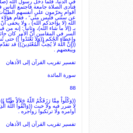
في الدنيا، فلما دخل رسول الله (صلّ
فنادى الصلاة جامعة فاجتمع الناس فص
أقوام يحرّمون على أنفسهم الطيّبات إ
عن سنّتي فليس منّي” ، فقام هؤلاء ف
الله (لا يؤاخذكم الله) ، ولا يخفى أنّ 
بـ (إلا ما شاء الله)، وثانياً : إنه من ق
السر في المقامين أنّ الأمر كان جائز
وإعطاء الحُكم ((وَلاَ تَعْتَدُواْ )) حت
((إِنَّ اللّهَ لاَ يُحِبُّ الْمُعْتَدِينَ
ويبغضهم .
تفسير تقريب القرآن إلى الأذهان
سورة المائدة
88
((وَكُلُواْ مِمَّا رَزَقَكُمُ اللّهُ حَلاَلاً 
لا ضرر فيه ولا خبث ((وَاتَّقُواْ اللّهَ الَّذِ
أوامره ولا ترتكبوا زواجره .
تفسير تقريب القرآن إلى الأذهان