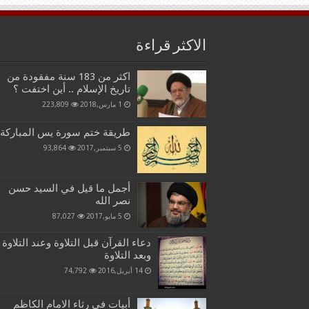
الاكثر قراءة
اكثر من 183 سنة مفقودة من
تاريخ الإسلام .. أين اختفت ؟
1 مارس,2018
223,809
طريقة ختم سورة يس المباركة
5 سبتمبر,2017
93,864
أجمل ما قيل في السيد حسن
نصر الله
5 مايو,2017
87,027
دعاء القرآن قبل التلاوة وعند التلاوة
وبعد التلاوة
14 أبريل,2016
74,792
أبيات في رثاء الامام الكاظم