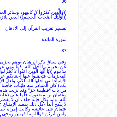
86
((وَالَّذِينَ كَفَرُواْ )) كاليهود وسائر الم
((أُوْلَئِكَ أَصْحَابُ الْجَحِيمِ)) الذين
تفسير تقريب القرآن إلى الأذهان
سورة المائدة
87
وفي سياق ذكر الرهبان -وهم يحرّمو
عن تحريم ما أحلّ الله، كما ينهى عن
مذموم ((يَا أَيُّهَا الَّذِينَ آمَنُواْ لاَ تُحَرِّ
المحرّمات فتجتنبوا عنها إجتنابكم 
الأشياء التي أحلّها الله لكم، ولعلّ ال
لكم) كان المتبادر منه طيّبات خاصة و
من باب “قطيفة خز” وقد نزلت هذه الآ
وعثمان بن مضعون، فأما علي (عليه الس
الله، وأما بلال فإنه حلف أن لا يفطر
لا ينكح أبداً -كل ذلك بقصد الإمتناع
عثمان على عائشة وكانت إمرأة جميل
ولمن أتزيّن فوالله ما قربين زوجي 