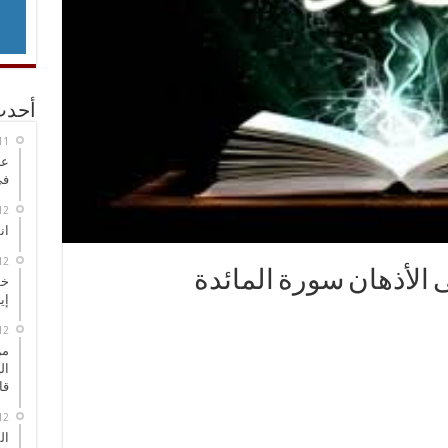
أحدث
عر
في
انطلاق
 الأذهان سورة المائدة
خط
إي
من
ال
قا
ال