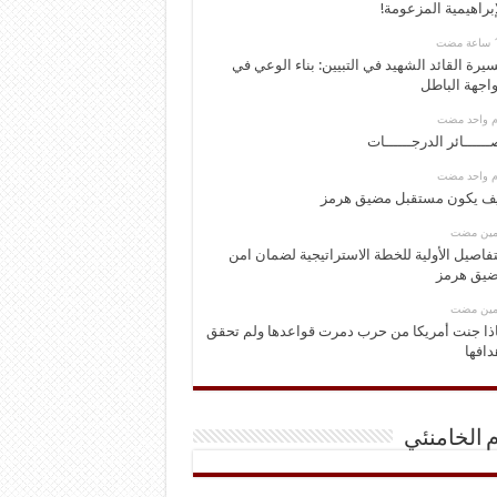
إبراهيمية المزعومة!
يرة القائد الشهيد في التبيين: بناء الوعي في
اجهة الباطل
وم واحد مضت
ــــــائر الدرجــــــات
وم واحد مضت
ف يكون مستقبل مضيق هرمز
ومين مضت
تفاصيل الأولية للخطة الاستراتيجية لضمان امن
يق هرمز
ومين مضت
ذا جنت أمريكا من حرب دمرت قواعدها ولم تحقق
دافها
م الخامنئي