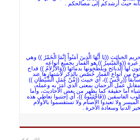
ه سبحانه حيث أرشدكم إلى مصالحكم .
ائث ((يَا أَيُّهَا الَّذِينَ آمَنُواْ إِنَّمَا الْخَمْرُ )) وهي
ره ((وَالْمَيْسِرُ )) هو القمار بجميع أنواعه
ن لها الذبائح ويلطّخونها بدمائها ((وَالأَزْلاَمُ )) قداح
وع من أنواع القمار خُصّص بالذِكر لاشتهارها عند
ً ((رِجْسٌ ))، أي خبيث ((مِّنْ عَمَلِ الشَّيْطَانِ ))
 مقابل عمل الرحمان بمعنى الذي أمَرَ به وعمله،
ياء أما حقيقة كما يظهر من بعض الأحاديث، وأما
 الفاسقين ((فَاجْتَنِبُوهُ ))، أي إجتنبوا تعاطي هذه
الميسر ولا تعبدوا الأصنام ولا تستقسموا بالأولام
 بخير الدنيا وسعادة الآخرة .
التالي