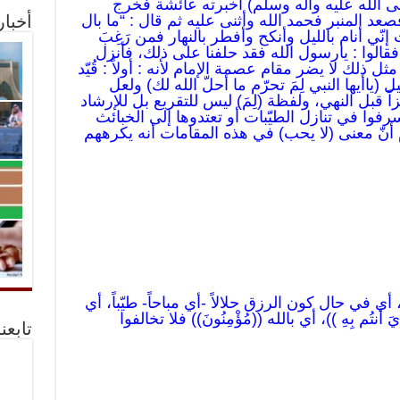
ى الله عليه وآله وسلّم) أخبرته عائشة فخرج
عد المنبر فحمد الله وأثنى عليه ثم قال : “ما بال
أخبا
نّي أنام بالليل وأنكح وأفطر بالنهار فمن رَغِبَ
قالوا : يارسول الله فقد حلفنا على ذلك، فأنزل
مثل ذلك لا يضر مقام عصمة الإمام لأنه : أولاً : قُيّد
بيل (ياأيها النبي لِمَ تحرّم ما أحلّ الله لك) ولعل
اً قبل النهي، ولفظة (لِمَ) ليس للتقريع بل للإرشاد
ى تُسرفوا في تنازل الطيّبات أو تعتدوها إلى الخبائث
)) قد تقدّم أنّ معنى (لا يحب) في هذه المقامات أنه يكرههم
طَيِّبًا ))، أي في حال كون الرزق حلالاً -أي مباحاً- طيّباً، أي
يَ أَنتُم بِهِ ))، أي بالله ((مُؤْمِنُونَ)) فلا تخالفوا
تابعن