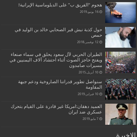
هجوم “الفريق ب” على الدبلوماسية الإيرانية!
16 يونيو,2019
حول كذبة نبش قبر الصحابي خالد بن الوليد في
حمص
12 نوفمبر,2018
الطيران الحربي لآل سعود يحلق في سماء صنعاء
ويفتح حاجز الصوت أثناء احتشاد آلاف اليمنيين في
مسيرات صامدون
10 أبريل,2015
سنواصل تطوير قدراتنا الصاروخية ودعم جبهة
المقاومة
10 فبراير,2019
العميد دهقان:امريكا غير قادرة على القيام بتحرك
عسكري ضد ايران
7 مايو,2019
الاخيرة