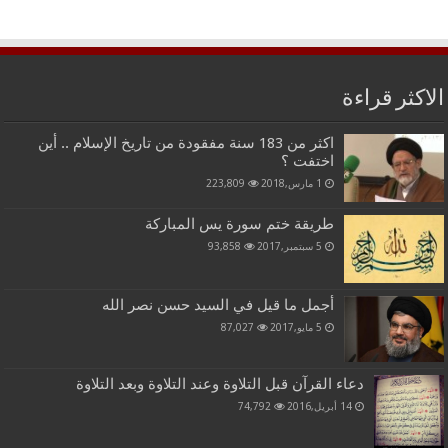
الاكثر قراءة
اكثر من 183 سنة مفقودة من تاريخ الإسلام .. أين
اختفت ؟
1 مارس,2018
223,809
طريقة ختم سورة يس المباركة
5 سبتمبر,2017
93,858
أجمل ما قيل في السيد حسن نصر الله
5 مايو,2017
87,027
دعاء القرآن قبل التلاوة وعند التلاوة وبعد التلاوة
14 أبريل,2016
74,792