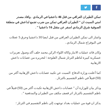
تمكن الطيران العراقي من قتل 46 داعشيا في الرمادي . وافاد مصدر
امني السبت ان ” الطيران العراقي تمكن من ضرب تجمع لداعش في منطقة
الصوفية شرق الرمادي اسفر عن مقتل 16 داعشيا ” .
واشار الى تمكن الطيران العراقي من قتل ايضا 30 داعشيا وحرق 5 عجلات
في البوفراج شمال الرمادي .
وكان قائد عمليات الانبار وكالة اللواء الركن محمد خلف أكد وصول تعزيزات
عسكرية كبيرة لناظم الثرثار شمال الفلوجة ؛ لتحريره من عصابات داعش
الارهابية
كما أعلنت وزارة الدفاع السبت عن تكبيد عصابات داعش الإرهابية أكثر من
{50} قتيلاً في ناظم التقسيم بالثرثار .
وذكر بيان للوزارة أن ” عصابات داعش الإرهابية تكبدت أكثر من {50} قتيلاً في
ناظم التقسيم بالثرثار اثر قصف مكثف من الطيران والمدفعية ” .
يذكر ان قوة من عمليات بغداد توجهت إلى ناظم التقسيم في الثرثار ؛