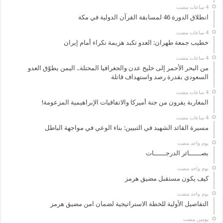
انطلاق الدورة 46 لمسابقة القرآن الدولية في مكة
خطيب جمعة طهران: العدو تكبد هزيمة نكراء أمام إيران
من البحر الأحمر إلى خليج عدن والجغرافيا المحتلة.. اليمن يطوّق العدو
السعودي بقدرة رصد واستهداف قاتلة
المغاربة يفرون من جنة أميركا والاتفاقيات الإبراهيمية المزعومة!
مسيرة القائد الشهيد في التبيين: بناء الوعي في مواجهة الباطل
‏يوم واحد مضت
بصــــــائر الدرجــــــات
‏يوم واحد مضت
كيف يكون مستقبل مضيق هرمز
‏يوم واحد مضت
التفاصيل الأولية للخطة الاستراتيجية لضمان امن مضيق هرمز
‏يومين مضت