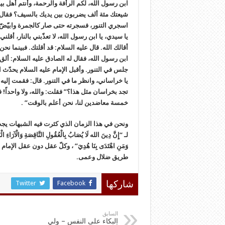
ابن رسول الله، لكم الرأفة والرحمة، وأنتم أهل بي
شيعتك مئة ألف يضربون بين يديك بالسيف؟ فقال له
اسجري التنور، فسجرته حتى صار كالجمرة وابيّضّ 
يا سيدي، يا ابن رسول الله، لا تعذّبني بالنار، أقلني
أقالك الله. قال عليه السلام: قد أقلتك. فبينما نح
ابن رسول الله، فقال له الصادق عليه السلام: ألق
جلس في التنور. وأقبل الإمام عليه السلام يحدّث 
يا خراساني، وانظر ما في التنور. قال: فقمت إليه فرأ
تجد بخراسان مثل هذا؟” فقلت: والله، ولا واحداً! فقال
خمسة معاضدين لنا، نحن أعلم بالوقت” .
ونحن في هذا الزمان الذي كثرت فيه الشبهات يجب 
لـ “إِنَّ دِينَ الله لَا يُصَابُ بِالْعُقُولِ النَّاقِصَةِ وَالْآرَاءِ الْب
وَمَنِ اهْتَدَى بِنَا هُدِيَ” ، وكلّ عقل دون عقل ا
طريق ضلال وعمى.
Twitter
Facebook
شاركها
السابق
البكاء على النفس – ولي