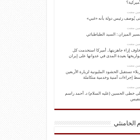
أميركية؟
ومين مضت
ى يُوصف رئيس دولة بأنه «غبي»
ومين مضت
سير الميزان : السيد الطباطبائي
ومين مضت
اوف إزاء جاهزيتها.. أميركا استخدمت كل
اريخها بعيدة المدى في عدوانها على إيران
ومين مضت
بلاء تستقبل الحشود المليونية لزيارة الأربعين
ط إجراءات أمنية وخدمية متكاملة
ومين مضت
ى خطى الحسين (عليه السلام) د. أحمد راسم
نفيس
م الخامنئي