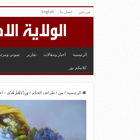
من نحن
اتصل بنا
English
الرئيسية
أخبار ومقالات
تقارير
صوتي ومرئي
كلامكم نور
الرئيسية
/
من
/
طرائف الحكم
/
وَزِدْنَاهُمْ هُدًى –