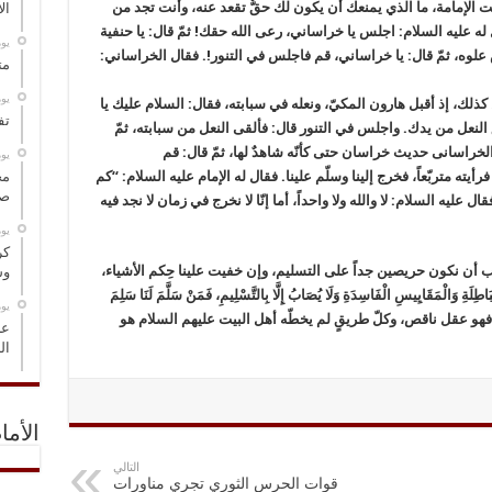
ت الإمامة، ما الذي يمنعك أن يكون لك حقٌّ تقعد عنه، وأنت تجد من
ال
 عليه السلام: اجلس يا خراساني، رعى الله حقك! ثمّ قال: يا حنفية
‏ي
علوه، ثمّ قال: يا خراساني، قم فاجلس في التنور!. فقال الخراساني:
مت
‏ي
ن كذلك، إذ أقبل هارون المكيّ، ونعله في سبابته، فقال: السلام عليك يا
تف
 النعل من يدك. واجلس في التنور قال: فألقى النعل من سبابته، ثمّ
الخراسانى حديث خراسان حتى كأنّه شاهدٌ لها، ثمّ قال: قم
‏ي
مخ
يته متربّعاً، فخرج إلينا وسلّم علينا. فقال له الإمام عليه السلام: “كم
صو
 عليه السلام: لا والله ولا واحداً، أما إنّا لا نخرج في زمان لا نجد فيه
‏ي
كر
أن نكون حريصين جداً على التسليم، وإن خفيت علينا حِكم الأشياء،
وس
َاطِلَةِ وَالْمَقَايِيسِ الْفَاسِدَةِ وَلَا يُصَابُ إِلَّا بِالتَّسْلِيمِ، فَمَنْ سَلَّمَ لَنَا سَلِمَ
‏ي
لإمام فهو عقل ناقص، وكلّ طريقٍ لم يخطّه أهل البيت عليهم السلام هو
عل
ال
الأما
التالي
قوات الحرس الثوري تجري مناورات