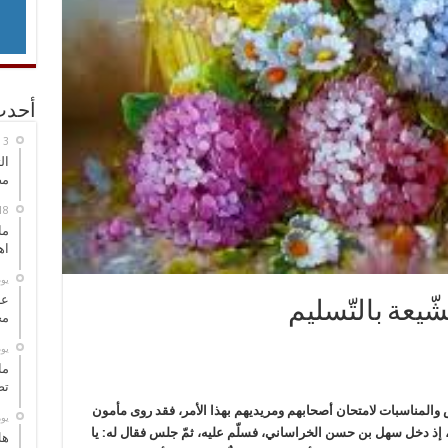
أحدث
ال
مض
ما
اه
‏ي
عل
الشّيعة بالتّسليم
مح
‏ي
ما
تص
ص والمناسبات لامتحان أصحابهم ومريديهم بهذا الأمر، فقد روى مأمون
‏ي
 إذ دخل سهل بن حسن الخراساني، فسلّم عليه، ثمّ جلس فقال له: يا
هل