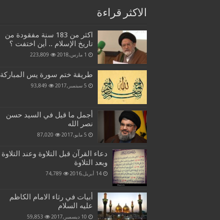
الاكثر قراءة
اكثر من 183 سنة مفقودة من
تاريخ الإسلام .. أين اختفت ؟
1 مارس,2018
223,809
طريقة ختم سورة يس المباركة
5 سبتمبر,2017
93,849
أجمل ما قيل في السيد حسن
نصر الله
5 مايو,2017
87,020
دعاء القرآن قبل التلاوة وعند التلاوة
وبعد التلاوة
14 أبريل,2016
74,789
أبيات في رثاء الامام الكاظم
عليه السلام
10 ديسمبر,2017
59,853