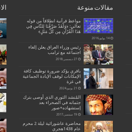
مقالات منوعة
الا
مواعظ قرآنية انطلاقاً من قوله
تعالى: ﴿وَلَقَدْ صَرَّفْنَا لِلنَّاسِ فِي
هَذَا الْقُرْآنِ مِن كُلِّ مَثَلٍ﴾
14 يوليو,2016
رئيس وزراء العراق يعلن إلغاء
اجتماعه مع ترامب
27 ديسمبر,2018
باقري يؤكد ضرورة توظيف كافة
الإمكانات لوقف الإبادة الجماعية
في غزة
21 يونيو,2024
المُنشد الثوري الذي أوصى بترك
جثمانه في الصحراء بعد
إستشهاده+صور
19 سبتمبر,2017
محاضرة عاشورائية ليلة 2 محرم
عام 1438هجري