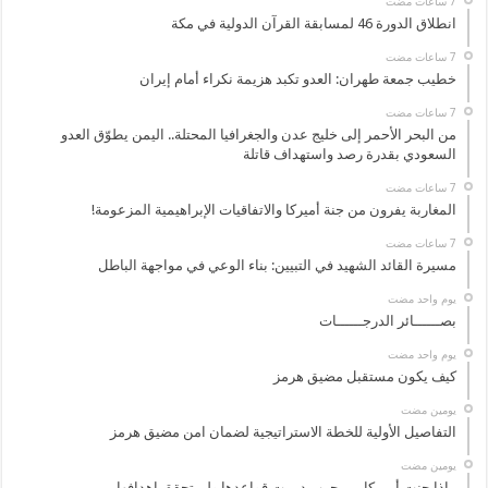
انطلاق الدورة 46 لمسابقة القرآن الدولية في مكة
خطيب جمعة طهران: العدو تكبد هزيمة نكراء أمام إيران
من البحر الأحمر إلى خليج عدن والجغرافيا المحتلة.. اليمن يطوّق العدو
السعودي بقدرة رصد واستهداف قاتلة
المغاربة يفرون من جنة أميركا والاتفاقيات الإبراهيمية المزعومة!
مسيرة القائد الشهيد في التبيين: بناء الوعي في مواجهة الباطل
‏يوم واحد مضت
بصــــــائر الدرجــــــات
‏يوم واحد مضت
كيف يكون مستقبل مضيق هرمز
‏يومين مضت
التفاصيل الأولية للخطة الاستراتيجية لضمان امن مضيق هرمز
‏يومين مضت
ماذا جنت أمريكا من حرب دمرت قواعدها ولم تحقق اهدافها