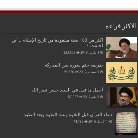
الاكثر قراءة
اكثر من 183 سنة مفقودة من تاريخ الإسلام .. أين
اختفت ؟
1 مارس,2018
223,809
طريقة ختم سورة يس المباركة
5 سبتمبر,2017
93,860
أجمل ما قيل في السيد حسن نصر الله
5 مايو,2017
87,027
دعاء القرآن قبل التلاوة وعند التلاوة وبعد التلاوة
14 أبريل,2016
74,792