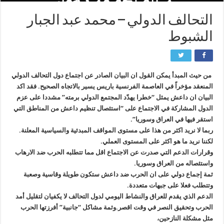
التحالف الدولي – محمد عبد الجبار
الشبوط
من حيث المبدأ يمكن القول ان البيان الصادر عن اجتماع دول التحالف الدولي
المنعقد مؤخراً في العاصمة الفرنسية باريس يسير بالاتجاه الصحيح. فقد اكد
البيان ان داعش يمثل “خطرا يهدّد المجتمع الدولي برمته” مشددا على عزم
الدول المشاركة في الاجتماع على “استئصال تنظيم داعش من المناطق التي
استقر فيها في العراق وسوريا”.
ربما لا نريد اكثر من هذا على مستوى المواقف المبدئية والسياسية المعلنة.
لكننا نريد ما هو اكثر على المستوى العملي.
وقرارات الدعم التي صدرت عن الاجتماع اقل مما تتطلبه الحرب ضد الارهاب
واستئصاله من العراق وسوريا.
ثمة إجماع دولي على ان الحرب ضد داعش ستكون طويلة وقاسية وصعبة
وتتطلب فعلا على جبهات متعددة.
الدعم الذي يقدم للعراق والنشاط اليومي لدول التحالف لا يكفيان لتقليل أمد
الحرب وتحقيق النصر في وقت اقصر.وثمة مشاكل “جانبية” أفرزتها الحرب
مثل مشكلة النازحين،