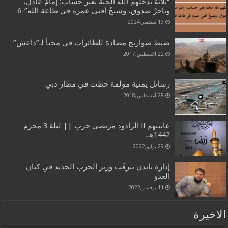
“ثلاثة يُدخلهم الله الجنّة بغير حساب: إمامٌ عادل،
وتاجرٌ صدوق، وشيخٌ أفنى عمره في طاعة الله”-6
19 سبتمبر,2024
ضبط صواريخ مضادة للطائرات في مخبأ لـ”داعش”
22 أغسطس,2017
رسائل يمنية مؤلمة حطت في مطار دبي
28 أغسطس,2018
عاتبتهم ll الرادود مرتضى حرب || ليلة 3 محرم
1442هــ
29 يوليو,2022
إدارة بايدن تترقّب وزير الحرب الجديد في كيان
العدو
11 نوفمبر,2022
الاخيرة