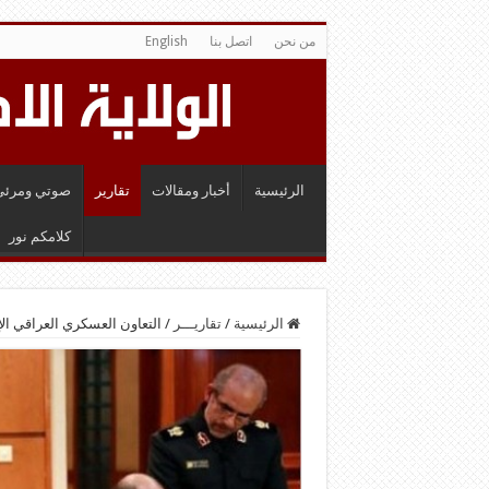
من نحن
اتصل بنا
English
الرئيسية
أخبار ومقالات
تقارير
صوتي ومرئي
كلامكم نور
الرئيسية
/
تقاريـــر
/
التعاون العسكري العراقي ا