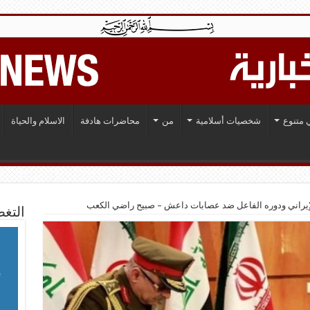
 متنوع
شخصيات أسلامية
من
محاضرات هادفة
الاسلام والحياة
لإيراني ودوره الفاعل ضد عصابات داعش – صبيح راضي الكعب
التغط