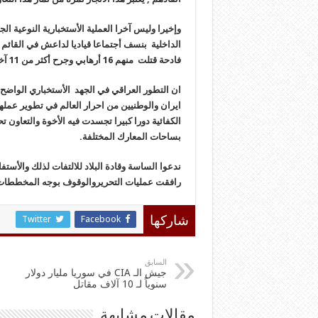
وإخيرا وليس آخرا العملية الأستخبارية النوعية ال
الداخلية بنسف أجتماعا قياديا لداعش في القائم
فادحة قتلت منهم 16 أرهابي وجرح أكثر من 11 آخر .
ان التطور العراقي في الجهد الأستخباري الواضح 
ايران والوطنيين من احرار العالم في تطوير عملها 
الكفائية دورا كبيرا تجسدت فيه الأخوة والتعاون ت
بساحات المعارك المختلفة.
ندعوا الساسة وقادة البلاد للالتفات لذلك والأستف
رافقت عمليات التحريروالوقوف بوجه المخططات ال
Twitter
Facebook
شاركها
السابق
جيش الـ CIA في سوريا مليار دولار
سنوياً لـ 10 آلاف مقاتل
مقالات مشابهة