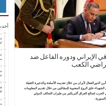
أحدث
‏س
ما
اه
عل
ي الإيراني ودوره الفاعل ضد
مح
راضي الكعب
ما
تص
الدورالفعال لأيران من خلال تقديمه الأسلحة والذخيرة الثقيلة
هل
الشهداء خلق الروح المعنوية للمقاتلين من خلال تقديم المعلومات
ال
في الحرب لصالح العراق أكبربكثير من طيران التحالف الدولي
لسورية .
‏ي
مت