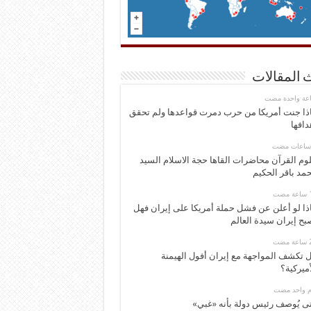
 المقالات
اعة واحدة مضت
ذا جنت أمريكا من حرب دمرت قواعدها ولم تحقق
دافها
وم القرآن محاضرات القاها حجة الاسلام السيد
مد باقر الحكيم
ذا لو أعلن عن فشل حملة أمريكا على إيران فهل
بح إيران سيدة العالم
 تكشف المواجهة مع إيران أفول الهيمنة
أميركية؟
وم واحد مضت
ى يُوصف رئيس دولة بأنه «غبي»