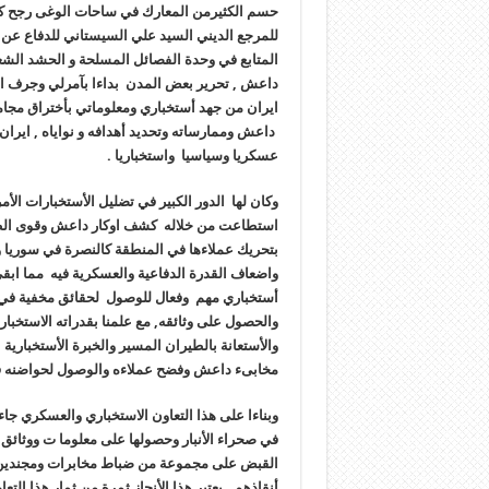
حسم الكثيرمن المعارك في ساحات الوغى رجح كفة
للمرجع الديني السيد علي السيستاني للدفاع عن 
المتابع في وحدة الفصائل المسلحة و الحشد الشع
داعش , تحرير بعض المدن بداءا بآمرلي وجرف الن
ايران من جهد أستخباري ومعلوماتي بأختراق مجامي
داعش وممارساته وتحديد أهدافه و نواياه , ايران ت
عسكريا وسياسيا واستخباريا .
وكان لها الدور الكبير في تضليل الأستخبارات الأم
استطاعت من خلاله كشف اوكار داعش وقوى الظلام
بتحريك عملاءها في المنطقة كالنصرة في سوريا وا
واضعاف القدرة الدفاعية والعسكرية فيه مما ابقى
أستخباري مهم وفعال للوصول لحقائق مخفية في عق
والحصول على وثائقه, مع علمنا بقدراته الاستخبار
والأستعانة بالطيران المسير والخبرة الأستخباري
مخابىء داعش وفضح عملاءه والوصول لحواضنه ف
وبناءا على هذا التعاون الاستخباري والعسكري جاء 
في صحراء الأنبار وحصولها على معلوما ت ووثائق 
القبض على مجموعة من ضباط مخابرات ومجندين أج
أنقاذهم , يعتبر هذا الأنجاز ثمرة من ثمار هذا التعا