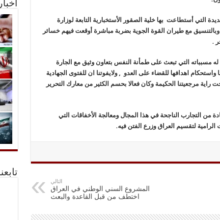
أخبا
جديدة التي أستطاعت بها خلية الصقور الأستخبارية التابعة لوزارة
 وبالتنسيق مع طيران القوة الجوية بضربة مباشرة أوقعت فيهم خسائر
له مسبباته التي تبعث على طمأنة النفس بتعاون وثيق مع الجارة
واستحكام اهدافها للقضاء على العدو , ولايفوتنا ان للفتوى الجهادية
حت راية مرجعيتنا الحكيمة وكان فعالا بحسم الكثير من معارك التحرير
ادة من التجارب الناجحة في هذا المجال ومعالجة الأخفاقات التي
رامية لتقسيم العراق وزرع الفتن فيه.
تابعن
التالي
المشروع السني الوطني في العراق
اختطف من قبل القاعدة والبعث