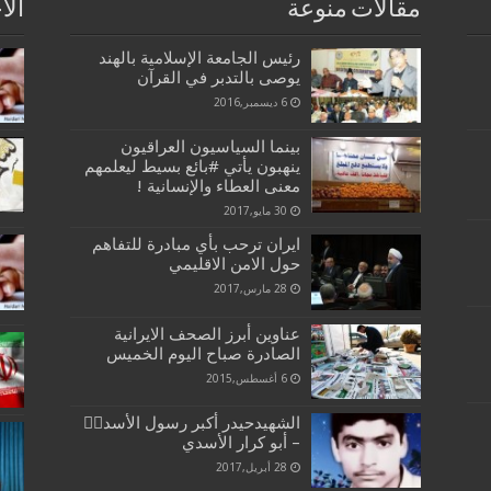
مقالات منوعة
الا
رئیس الجامعة الإسلامیة بالهند
یوصی بالتدبر في القرآن
6 ديسمبر,2016
بينما السياسيون العراقيون
ينهبون يأتي #بائع بسيط ليعلمهم
معنى العطاء واﻹنسانية !
30 مايو,2017
ايران ترحب بأي مبادرة للتفاهم
حول الامن الاقليمي
28 مارس,2017
عناوين أبرز الصحف الايرانية
الصادرة صباح اليوم الخميس
6 أغسطس,2015
الشهيدحيدر أكبر رسول الأ‌سد‌يٜ
– أبو كرار الأسدي
28 أبريل,2017