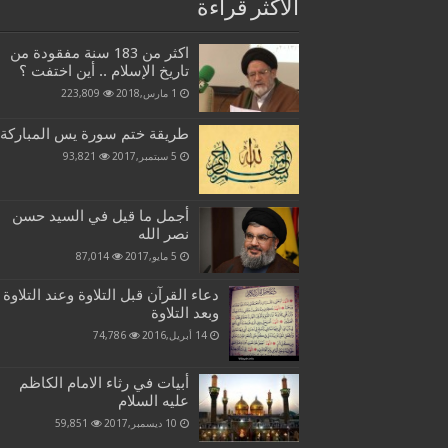
الاكثر قراءة
اكثر من 183 سنة مفقودة من
تاريخ الإسلام .. أين اختفت ؟
1 مارس,2018
223,809
طريقة ختم سورة يس المباركة
5 سبتمبر,2017
93,821
أجمل ما قيل في السيد حسن
نصر الله
5 مايو,2017
87,014
دعاء القرآن قبل التلاوة وعند التلاوة
وبعد التلاوة
14 أبريل,2016
74,786
أبيات في رثاء الامام الكاظم
عليه السلام
10 ديسمبر,2017
59,851