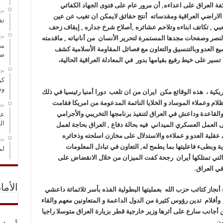
 العراق على اعداءه, أن مرور عام على فتوى الجهاد الكفائي
‏ي
الاراضي العراقية ومقدساته أنتج حقائق لايمكن ان تغيب عن عين
تف
بي , تكاتف ابناءه وتلاحم عشائره ,أصلاح شرخ جداره , إيقاف زحف
‏ي
صر وصفحات مجدها المستمرة لتحرير الأنسان من أنانياته , ماقدمته
مخ
ع العدو وبالتنسيق والتعاون مع فصائل المقاومة الأسلامية كشف
صو
سير على خيط رفيع بقيامها بدور في المعادلة العراقية الحالية،
‏ي
كر
وس
ريكية ، هذه الوقائع مكن ايران من ان تلعب دورا أمنيا رئيسيا في ذلك
 وعملاء الموساد و الخلايا النائمة المدعومة من امريكا فقامت
‏ي
لقاعدة وداعش في العراق لتنفيذ برنامجها التخريبي والأجرامي
عل
ال
 العمل العسكري الميداني فيه بحالة دفاع , العراق بحاجة لعمل
لية العدو و عملاءه والاستدلال على مخازن اسلحته وذخائره
‏ي
ية وبطىء فاعليتها بما يطمح له, التعاون في تبادل المعلومات
لم
ة التي تمتلكها أيران رجحة كفت الميزان من خلال الانقضاض على
ي العراق.
الأما
أنجاز كتائب حزب الله بعمليتها البطولية الفذه بأسر ثلاثمائة داعشي
وأفلام تدين رؤوس كثيرة من الدول الداعمة و المتعاونين معهم والقاء
انب سارع على أثرها وزير خارجية قطر بزيارة العراق متوسلا راجيا
ون.