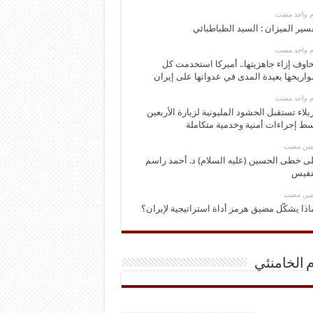
وم واحد مضت
سير الميزان : السيد الطباطبائي
وم واحد مضت
اوف إزاء جاهزيتها.. أميركا استخدمت كل
اريخها بعيدة المدى في عدوانها على إيران
وم واحد مضت
بلاء تستقبل الحشود المليونية لزيارة الأربعين
ط إجراءات أمنية وخدمية متكاملة
ومين مضت
ى خطى الحسين (عليه السلام) د. أحمد راسم
نفيس
ومين مضت
اذا يشكّل مضيق هرمز أداة استراتيجية لإيران؟
م الخامنئي