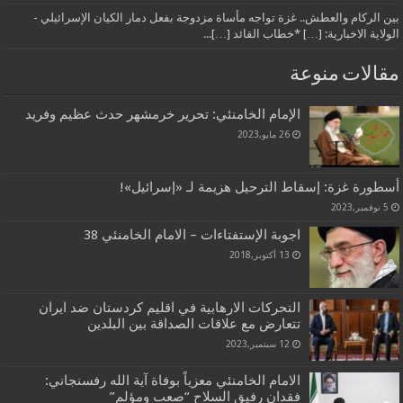
بين الركام والعطش.. غزة تواجه مأساة مزدوجة بفعل دمار الكيان الإسرائيلي -
الولاية الاخبارية: […] *خطاب القائد […]...
مقالات منوعة
الإمام الخامنئي: تحرير خرمشهر حدث عظيم وفريد
26 مايو,2023
أسطورة غزة: إسقاط الترحيل هزيمة لـ «إسرائيل»!
5 نوفمبر,2023
اجوبة الإستفتاءات – الامام الخامنئي 38
13 أكتوبر,2018
التحركات الارهابية في اقليم كردستان ضد ايران
تتعارض مع علاقات الصداقة بين البلدين
12 سبتمبر,2023
الامام الخامنئي معزياً بوفاة آية الله رفسنجاني:
فقدان رفيق السلاح “صعب ومؤلم”