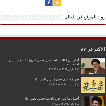
رواد الموقع في العالم
الاكثر قراءة
اكثر من 183 سنة مفقودة من تاريخ الإسلام .. أين
اختفت ؟
1 مارس,2018
223,809
طريقة ختم سورة يس المباركة
5 سبتمبر,2017
93,853
أجمل ما قيل في السيد حسن نصر الله
5 مايو,2017
87,020