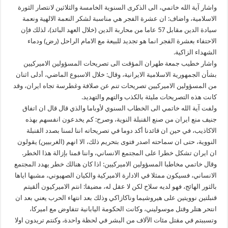
واشار آية الله خاتمي، الى الذكرى السنوية الخامسة والثلاثين لانتصار الثورة
الاسلامية، واضاف: ان عشرة الفجر هي مناسبة لشكر النعمة الالهية ونعمة
سيادة الدين مقابل 57 عاما من محاربة الدين (خلال العهد البائد)، لذلك فإن
الاحتفاء بعشرة الفجر انما هو تجديد للبيعة مع الامام الراحل (رض) ودماء
الشهداء الزاكية.
واشار خطيب جمعة طهران المؤقت الى تصريحات المسؤولين الاميركيين
بشأن الجمهورية الاسلامية الايرانية، وقال: خلال الاسبوع الماضي، أدلى اثنان
من المسؤولين الاميركيين تصريحات تنم عن صلافة وغطرسة تجاه ايران، وقد
كانت هذه التصريحات مليئة بالكذب والتهم والتهديد.
ولفت آية الله خاتمي الى الخطاب السنوي لأوباما والذي قال قال ان اتفاق
جنيف منع ايران من صنع القنبلة النوية، وصرح: كم يخدعون انفسهم بهذه
الاكاذيب، في حين ان قائدنا أكد دوما في تصريحاته اننا لسنا بصدد القنبلة
النووية، حتى ان سماحته اصدر فتوى بتحريم ذلك، الا انهم (الغربيين) يقولون
ان ايران تشكل خطرا على المجتمع الانساني، واننا قمنا بإزالة هذا الخطر.
وقال خاتمي مخاطبا المسؤولين الاميركيين: اذا كان هنالك خطر يهدد المجتمع
الانساني، فسيكون ممثلا في الادارة الاميركية والكيان الصهيوني، مشبها اياها
بالثور الهائج، فهو لديه سلاح لكن لا عقل له، مضيفا: انتم الاميركيون ألقيتم
قنبلتين نوويتين على هيروشيما وناكازاكي وذلك بعد انتهاء الحرب يعني بعد ان
انتحر هتلر وقتل موسوليني، وكانت الحكومة اليابانية تتفاوض مع اميركا،
وتسببتم في مقتل مئات الآلاف من البشر في لحظة واحدة، وكنتم تريدون اولا