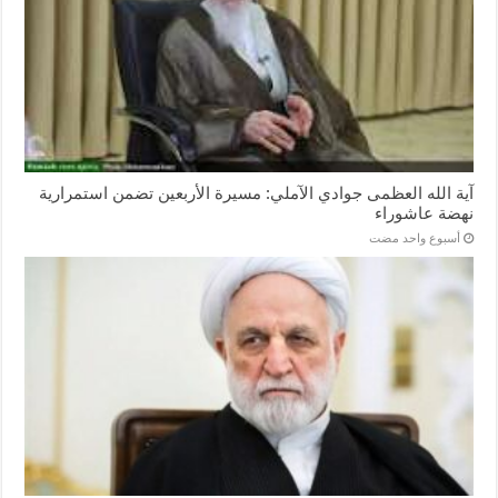
آية الله العظمى جوادي الآملي: مسيرة الأربعين تضمن استمرارية
نهضة عاشوراء
‏أسبوع واحد مضت