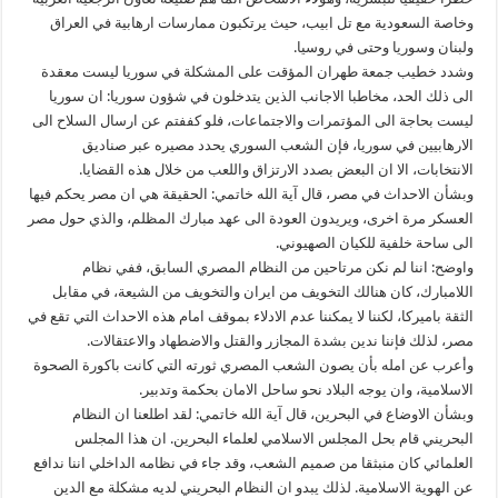
وخاصة السعودية مع تل ابيب، حيث يرتكبون ممارسات ارهابية في العراق
ولبنان وسوريا وحتى في روسيا.
وشدد خطيب جمعة طهران المؤقت على المشكلة في سوريا ليست معقدة
الى ذلك الحد، مخاطبا الاجانب الذين يتدخلون في شؤون سوريا: ان سوريا
ليست بحاجة الى المؤتمرات والاجتماعات، فلو كففتم عن ارسال السلاح الى
الارهابيين في سوريا، فإن الشعب السوري يحدد مصيره عبر صناديق
الانتخابات، الا ان البعض بصدد الارتزاق واللعب من خلال هذه القضايا.
وبشأن الاحداث في مصر، قال آية الله خاتمي: الحقيقة هي ان مصر يحكم فيها
العسكر مرة اخرى، ويريدون العودة الى عهد مبارك المظلم، والذي حول مصر
الى ساحة خلفية للكيان الصهيوني.
واوضح: اننا لم نكن مرتاحين من النظام المصري السابق، ففي نظام
اللامبارك، كان هنالك التخويف من ايران والتخويف من الشيعة، في مقابل
الثقة باميركا، لكننا لا يمكننا عدم الادلاء بموقف امام هذه الاحداث التي تقع في
مصر، لذلك فإننا ندين بشدة المجازر والقتل والاضطهاد والاعتقالات.
وأعرب عن امله بأن يصون الشعب المصري ثورته التي كانت باكورة الصحوة
الاسلامية، وان يوجه البلاد نحو ساحل الامان بحكمة وتدبير.
وبشأن الاوضاع في البحرين، قال آية الله خاتمي: لقد اطلعنا ان النظام
البحريني قام بحل المجلس الاسلامي لعلماء البحرين. ان هذا المجلس
العلمائي كان منبثقا من صميم الشعب، وقد جاء في نظامه الداخلي اننا ندافع
عن الهوية الاسلامية. لذلك يبدو ان النظام البحريني لديه مشكلة مع الدين