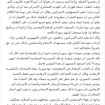
ان تختبروا القنبلة، وثانيا كنتم تريدون ان تقولوا ان اميركا قوية. فالموت لكم.
ولفت خطيب جمعة طهران الى التهديد العسكري الاميركي ضد ايران، والذي
كرره مرارا بعض المسؤولين الاميركيين، وقال: ان اوباما يكرر دوما هذا الكلام
البالي من ان جميع الخيارات مطروحة على الطاولة. لذلك من الافضل له ان
يعلم ان شعبنا ايضا، وعلى صعيد الدفاع، يضع جميع الخيارات على الطاولة
وهي من نوع خيارات السنوات الثماني للدفاع المقدس، واذا ارادوا ان يرتكبوا
حماقة ما، فإننا سنجعل ايامهم سوداء كالحة.
وأكد اننا نعلم انكم الاميركيون تدافعون عن الكيان الصهيوني الارهابي، واذا
ازدادت قوة هذا الكيان فإنه سيستهدف الاسلام والمسلمين. لذلك نحن لن نثق
بكم ولا بحلفائكم ابدا.
وبشأن مؤتمر جنيف2 حول سوريا وعدم دعوة ايران للمشاركة فيه، قال آية
الله خاتمي: ان مؤتمر جنيف2 او تلك المسرحية السياسية الفاشلة قد انتهى،
وبعد 9 ايام اعترفوا بأنفسهم ان هذا المؤتمر فاشل.
وأكد ان الجانب المقابل في المفاوضات مع سوريا، يمثله الجماعات التكفيرية
الارهابية، وقال: ان هذه الجماعات التكفيرية الارهابية، ليس فقط بالنسبة
للشعب السوري، بل هم خطر على البشرية جمعاء، وقد قال السادة بعد
مؤتمر جنيف2 ان اميركا مستعدة لإرسال الاسلحة والمعدات الاميركية الى
الارهابيين في سوريا، لذلك ينبغي للمجتمع الانساني ومن يدعون انهم انصار
السلام ان يردوا عليهم.
وتابع: ان هؤلاء الوحشيين الذين يمارسون نشاطهم باسم السلام، يشلكون
خطرا حقيقيا للبشرية، وهؤلاء الاشخاص انما هم صنيعة تعاون الرجعية العربية