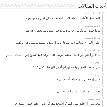
أحدث المقالات
التفاصيل الأولية للخطة الاستراتيجية لضمان امن مضيق هرمز
ماذا جنت أمريكا من حرب دمرت قواعدها ولم تحقق اهدافها
‏يوم واحد مضت
علوم القرآن محاضرات القاها حجة الاسلام السيد محمد باقر الحكيم
‏يوم واحد مضت
ماذا لو أعلن عن فشل حملة أمريكا على إيران فهل تصبح إيران سيدة العالم
‏يومين مضت
هل تكشف المواجهة مع إيران أفول الهيمنة الأميركية؟
‏يومين مضت
متى يُوصف رئيس دولة بأنه «غبي»
‏يومين مضت
تفسير الميزان : السيد الطباطبائي
‏يومين مضت
مخاوف إزاء جاهزيتها.. أميركا استخدمت كل صواريخها بعيدة المدى في