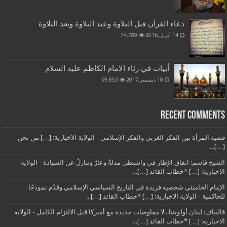
دعاء القرآن قبل التلاوة وعند التلاوة وبعد التلاوة
14 أبريل,2016
74,789
أبيات في رثاء الامام الكاظم عليه السلام
10 ديسمبر,2017
59,853
Recent Comments
قضية المرأة بين الفكر الغربي والفكر الإسلامي - الولاية الاخبارية: […] من نحن
[…]...
الشيخ قاسم: اتفاق الإطار في واشنطن مذلةٌ وعارٌ وتنازلٌ عن السيادة - الولاية
الاخبارية: […] *خطاب القائد […]...
الإمام الخامنئي شخصية فريدة في التاريخ السياسي الإسلامي وقدّم نموذجًا
للحاكمية - الولاية الاخبارية: […] *خطاب القائد […]...
قاليباف: لبنان أولويتنا.. لا مفاوضات جديدة مع أميركا قبل الالتزام الكامل - الولاية
الاخبارية: […] *خطاب القائد […]...