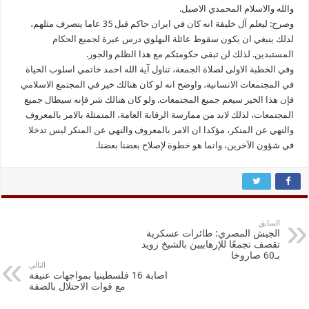
والله والاسلام المحمدي الاصيل.
وصرح: ليعلم آل خليفة انه كان في ايران حاكم قبل 35 عاما يتصرف مثلهم،
لذلك ينبغي ان يكون سقوط عائلة البهلوي درس عبرة لجميع الحكام
المستبدين. لذلك لن تبقى حكومتكم مع هذا الظلم والجور.
وفي الخطبة الاولى لصلاة الجمعة، تناول آية الله احمد خاتمي اسلوب الحياة
في المجتمعات الانسانية، واوضح انه لو كان هنالك خير في المجتمع الاسلامي
فإن هذا الخير سيعم جميع المجتمعات. ولو كان هنالك شر فإنه سيطال جميع
المجتمعات، لذلك لابد من ممارسة الرقابة العامة، المتمثلة بالامر بالمعروف
والنهي عن المنكر، مؤكدا ان الامر بالمعروف والنهي عن المنكر ليس تدخلا
في شؤون الآخرين، وانما هو خطوة لإصلاح بعضنا بعضنا.
السابق
الجيش المصري: طائرات عسكرية
تقصف تجمعًا للإرهابيين بالشيخ زويد
بـ60 صاروخا
التالي
اصابة 16 فلسطينيا بمواجهات عنيفة
مع قوات الاحتلال بالضفة