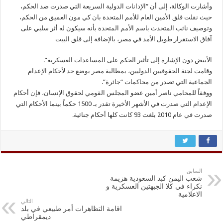
وأشارت الوكالة، إلى أن “الإدانات الدولية السريعة التي صدرت ضد الحكم،
حيث نقلت قلق الأمين العام للأمم المتحدة بان كي مون العميق من الحكم،
وتوصيف نائب المتحدث باسم الأمم المتحدة بأنه سيكون له أثر سلبي على
آفاق الاستقرار طويل الأمد في مصر، بالإضافة إلى قلق البيت
الأبيض دون الإشارة إلى تأثير الحكم على المساعدات العسكرية”.
وقامت لجنة الحقوقيين الدوليين، بمطالبة مصر بوضع حد لأحكام الإعدام
الجماعية التي تصدر من محاكمات “جائرة”.
ووفقاً للمحامي ناصر أمين عضو المجلس القومي لحقوق الإنسان، فإن أحكام
الإعدام التي صدرت في الأشهر الأخيرة تقدر بـ 1500 حكماً بينما الأحكام التي
صدرت في عام 2010 بلغت 93 كانت كلها أحكام جنائية.
السابق
شعب اليمن كبد السعودية هزيمة
نكراء في كلا الجبهتين العسكرية و
الاعلامية
التالي
اقامة التظاهرات أمر طبيعي في بلد
ديمقراطي