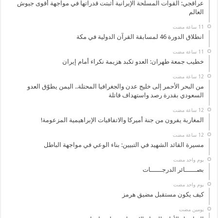
عراقجي: القوات المسلحة الإيرانية أثبتت قدراتها في مواجهة أقوى جيوش
العالم
انطلاق الدورة 46 لمسابقة القرآن الدولية في مكة
خطيب جمعة طهران: العدو تكبد هزيمة نكراء أمام إيران
من البحر الأحمر إلى خليج عدن والجغرافيا المحتلة.. اليمن يطوّق العدو
السعودي بقدرة رصد واستهداف قاتلة
المغاربة يفرون من جنة أميركا والاتفاقيات الإبراهيمية المزعومة!
مسيرة القائد الشهيد في التبيين: بناء الوعي في مواجهة الباطل
‏يوم واحد مضت
بصــــــائر الدرجــــــات
‏يوم واحد مضت
كيف يكون مستقبل مضيق هرمز
‏يومين مضت