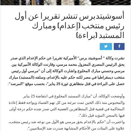
أسوشيتدبرس تنشر تقريرا عن أول
رئيس منتخب (إعدام) ومبارك
المستبد (براءة)
نشرت وكالة ” أسوشيتد برس” الأميركية تقريرا عن حكم الإعدام الذي صدر
بحق الرئيس المصري المعزول محمد مرسي، وقارنت الوكالة الأميركية بين
مرسي وحسني مبارك المخلوع.واشارت الوكالة إلى أن “مرسي أول رئيس
منتخب ديمقراطيا في مصر لكنه حكم عليه بالإعدام، وسلفه (المستبد) مبارك
حصل على البراءة في قتل متظاهري ثورة 25 يناير”، بحسب موقع “المرصد”.
وأوضحت الوكالة، أن “مبارك المستبد المخلوع في انتفاضة 25 يناير
والمحبوس منذ ذلك الحين تمت تبرئته من كل تهم الفساد ويواجه فقط إعادة
المحاكمة في قضية قتل المتظاهرين القضية التي صدر ضده حكم درجة أولى
فيها بالسجن المؤبد قبل ذلك”.
واعتبرت أن “حكم بالإعدام بحق مرسي هو الأول من نوعه ضد رئيس منتخب،
علاوة على المئات من الأحكام المشابهة صدرت ضد الإسلاميين”.