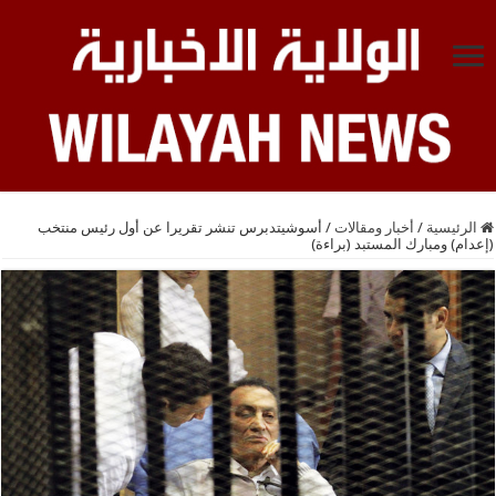
الرئيسية
/
أخبار ومقالات
/
أسوشيتدبرس تنشر تقريرا عن أول رئيس منتخب
(إعدام) ومبارك المستبد (براءة)