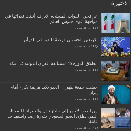
الاخيرة
عراقجي: القوات المسلحة الإيرانية أثبتت قدراتها في
مواجهة أقوى جيوش العالم
الأربعين الحسيني فرصةٌ للتدبر في القرآن
انطلاق الدورة 46 لمسابقة القرآن الدولية في مكة
خطيب جمعة طهران: العدو تكبد هزيمة نكراء أمام
إيران
من البحر الأحمر إلى خليج عدن والجغرافيا المحتلة..
اليمن يطوّق العدو السعودي بقدرة رصد واستهداف
قاتلة