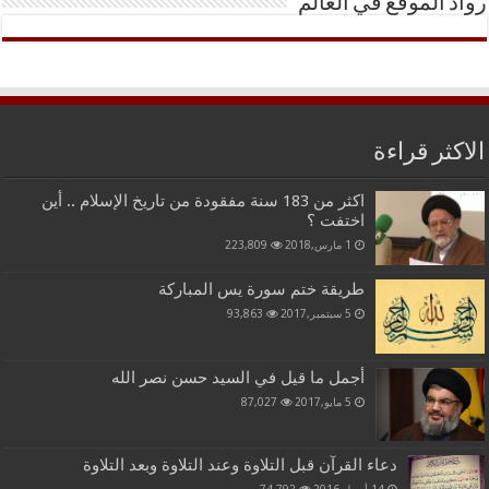
رواد الموقع في العالم
الاكثر قراءة
اكثر من 183 سنة مفقودة من تاريخ الإسلام .. أين
اختفت ؟
1 مارس,2018
223,809
طريقة ختم سورة يس المباركة
5 سبتمبر,2017
93,863
أجمل ما قيل في السيد حسن نصر الله
5 مايو,2017
87,027
دعاء القرآن قبل التلاوة وعند التلاوة وبعد التلاوة
14 أبريل,2016
74,792