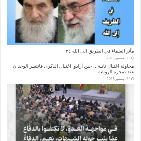
مآثر العلماء في الطريق الى الله ٢٤
25 ديسمبر,2025
محاولة اغتيال ثانية… حين أرادوا اغتيال الذكرى فانتصر الوجدان
عند صخرة الروشة
20 ديسمبر,2025