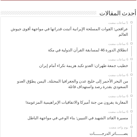
أحدث المقالات
عراقجي: القوات المسلحة الإيرانية أثبتت قدراتها في مواجهة أقوى جيوش
العالم
انطلاق الدورة 46 لمسابقة القرآن الدولية في مكة
خطيب جمعة طهران: العدو تكبد هزيمة نكراء أمام إيران
من البحر الأحمر إلى خليج عدن والجغرافيا المحتلة.. اليمن يطوّق العدو
السعودي بقدرة رصد واستهداف قاتلة
المغاربة يفرون من جنة أميركا والاتفاقيات الإبراهيمية المزعومة!
مسيرة القائد الشهيد في التبيين: بناء الوعي في مواجهة الباطل
‏يوم واحد مضت
بصــــــائر الدرجــــــات