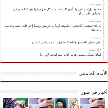
‏يومين مضت
مخاوف إزاء جاهزيتها.. أميركا استخدمت كل صواريخها بعيدة المدى في
عدوانها على إيران
‏يومين مضت
كربلاء تستقبل الحشود المليونية لزيارة الأربعين وسط إجراءات أمنية وخدمية
متكاملة
‏يومين مضت
على خطى الحسين (عليه السلام) د. أحمد راسم النفيس
لماذا يشكّل مضيق هرمز أداة استراتيجية لإيران؟
الأمام الخامنئي
أخبار في صور