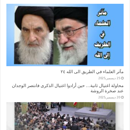
مآثر العلماء في الطريق الى الله ٢٤
25 ديسمبر,2025
محاولة اغتيال ثانية… حين أرادوا اغتيال الذكرى فانتصر الوجدان
عند صخرة الروشة
20 ديسمبر,2025