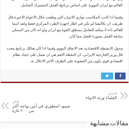
العالم مع ايران النووية على اساس برنامج العمل المشترك الشامل.
وفيما اذا كانت المكاسب توازي الاثمان التي وظفت خلال الاعوام الاخيرة قال
ظريف، ان تكاليفنا لم تكن في اطار اجهزة الطرد المركزي فقط ولقد اثبتنا
للعالم بانه لا يمكنه التعامل بمنطق القوة مع ايران ولو انه كان من الممكن
متابعة العمل بصورة افضل مما كان.
وحول الانشطة الاقتصادية بعد الاتفاق النووي وفيما اذا كان هنالك برنامج محدد
قال وزير الخارجية الايراني، ان النقطة الاهم هي ان نعمل على ايجاد نظام
اقتصادي قوي يكون من الصعوبة على الطرف الاخر الاخلال به.
السابق
العلماء ورثة الانبياء
التالي
صمود اسطوري في أبين يواجه أكثر
من ۲۰۰ غارة
مقالات مشابهة