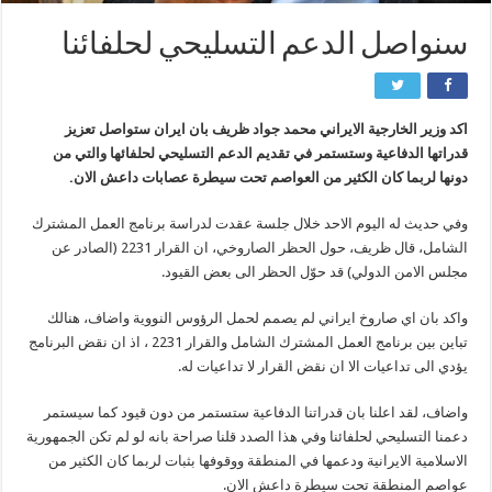
سنواصل الدعم التسليحي لحلفائنا
اكد وزير الخارجية الايراني محمد جواد ظريف بان ايران ستواصل تعزيز
قدراتها الدفاعية وستستمر في تقديم الدعم التسليحي لحلفائها والتي من
دونها لربما كان الكثير من العواصم تحت سيطرة عصابات داعش الان.
وفي حديث له اليوم الاحد خلال جلسة عقدت لدراسة برنامج العمل المشترك
الشامل، قال ظريف، حول الحظر الصاروخي، ان القرار 2231 (الصادر عن
مجلس الامن الدولي) قد حوّل الحظر الى بعض القيود.
واكد بان اي صاروخ ايراني لم يصمم لحمل الرؤوس النووية واضاف، هنالك
تباين بين برنامج العمل المشترك الشامل والقرار 2231 ، اذ ان نقض البرنامج
يؤدي الى تداعيات الا ان نقض القرار لا تداعيات له.
واضاف، لقد اعلنا بان قدراتنا الدفاعية ستستمر من دون قيود كما سيستمر
دعمنا التسليحي لحلفائنا وفي هذا الصدد قلنا صراحة بانه لو لم تكن الجمهورية
الاسلامية الايرانية ودعمها في المنطقة ووقوفها بثبات لربما كان الكثير من
عواصم المنطقة تحت سيطرة داعش الان.