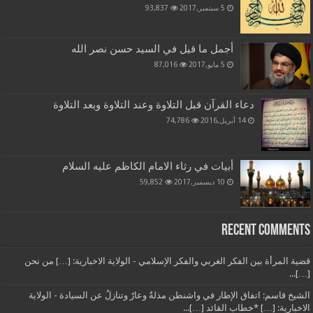
5 سبتمبر,2017
93,837
أجمل ما قيل في السيد حسن نصر الله
5 مايو,2017
87,016
دعاء القرآن قبل التلاوة وعند التلاوة وبعد التلاوة
14 أبريل,2016
74,786
أبيات في رثاء الامام الكاظم عليه السلام
10 ديسمبر,2017
59,852
Recent Comments
قضية المرأة بين الفكر الغربي والفكر الإسلامي - الولاية الاخبارية: […] من نحن
[…]...
الشيخ قاسم: اتفاق الإطار في واشنطن مذلةٌ وعارٌ وتنازلٌ عن السيادة - الولاية
الاخبارية: […] *خطاب القائد […]...