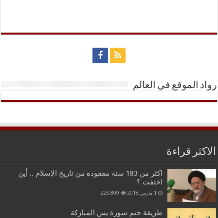
رواد الموقع في العالم
الاكثر قراءة
اكثر من 183 سنة مفقودة من تاريخ الإسلام .. أين
اختفت ؟
1 مارس,2018
223,809
طريقة ختم سورة يس المباركة