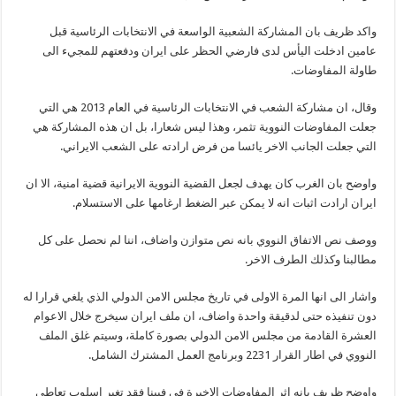
واكد ظريف بان المشاركة الشعبية الواسعة في الانتخابات الرئاسية قبل
عامين ادخلت اليأس لدى فارضي الحظر على ايران ودفعتهم للمجيء الى
طاولة المفاوضات.
وقال، ان مشاركة الشعب في الانتخابات الرئاسية في العام 2013 هي التي
جعلت المفاوضات النووية تثمر، وهذا ليس شعارا، بل ان هذه المشاركة هي
التي جعلت الجانب الاخر يائسا من فرض ارادته على الشعب الايراني.
واوضح بان الغرب كان يهدف لجعل القضية النووية الايرانية قضية امنية، الا ان
ايران ارادت اثبات انه لا يمكن عبر الضغط ارغامها على الاستسلام.
ووصف نص الاتفاق النووي بانه نص متوازن واضاف، اننا لم نحصل على كل
مطالبنا وكذلك الطرف الاخر.
واشار الى انها المرة الاولى في تاريخ مجلس الامن الدولي الذي يلغي قرارا له
دون تنفيذه حتى لدقيقة واحدة واضاف، ان ملف ايران سيخرج خلال الاعوام
العشرة القادمة من مجلس الامن الدولي بصورة كاملة، وسيتم غلق الملف
النووي في اطار القرار 2231 وبرنامج العمل المشترك الشامل.
واوضح ظريف بانه اثر المفاوضات الاخيرة في فيينا فقد تغير اسلوب تعاطي