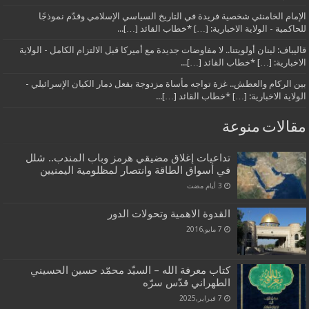
الإمام الخامنئي شخصية فريدة في التاريخ السياسي الإسلامي وقدّم نموذجًا
للحاكمية - الولاية الاخبارية: […] *خطاب القائد […]...
قاليباف: لبنان أولويتنا.. لا مفاوضات جديدة مع أميركا قبل الالتزام الكامل - الولاية
الاخبارية: […] *خطاب القائد […]...
بين الركام والعطش.. غزة تواجه مأساة مزدوجة بفعل دمار الكيان الإسرائيلي -
الولاية الاخبارية: […] *خطاب القائد […]...
مقالات منوعة
تداعيات إغلاق مضيقي هرمز وباب المندب.. شلل
في أسواق الطاقة وانتصار لمظلومية اليمنيين
القدوة الاهمية وتحولات الدور
7 مايو,2016
كتاب معرفة الله – السيّد محمّد حسين‌ الحسيني
الطهراني قدّس سرّه
7 فبراير,2025