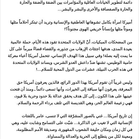
دائمة لتطوير الخيانات العائلية والمؤامرات بين الضفة والضفة والحارة
والحارة والصفصافة والأخرى والبشر والبشر…‏
أميركا امرأة بكامل تشوهاتها العاطفية والإنسانية وتريد أن تبتكر أحلاماً مثلها
وموتاً مثلها وإنساناً خريفي الهوى مجنوناً؟!‏
من المضحكات المبكيات، أنّ الولايات المتحدة تقود هذه الأيام، حملة عالمية
بعيدة المدى، هدفها اجتثاث الإرهاب من جذوره، والقضاء قضاءً مبرماً على كل
ما يمت إليه بصلة! وفي سبيل هذا الهدف الإنساني، تتحمل أمريكا أعباء معركة
حامية الوطيس، تشنها ضدّ داعش العدو الشرس، ويساند الولايات المتحدة
في هذه الحرب النبيلة، عشرات من الدول المحبة للسلام…!
وليس غريباً أن تقوم أمريكا بهذا الدور الرائع، فالذين يعرفون أمريكا حق
المعرفة، يعرفون أنها سباقة إلى الخيرات، وأنها تسعى دائماً ـ ومنذ أن فتحت
عينيها على هذا الكون ـ إلى كل هدف يحقق عدالة بلا حدود وحرية بلا قيود،
فهي زعيمة العالم الحر، وهي القديسة التي تلتف برداء الرحمة والسلام.
إن تاريخ أمريكا… غني بالصور المشرّفة التي لا تنسى، عامر باللفتات
الإنسانية التي لا تغيب عن الذاكرة… شبّت على التسامح وشابت عليه، وهي
في كل زمان ومكان حليفة الشعوب المقهورة، وصديقة الأمم المظلومة،
ومعينة لكل من يتطلع إلى الحرية والعدالة والمساواة.