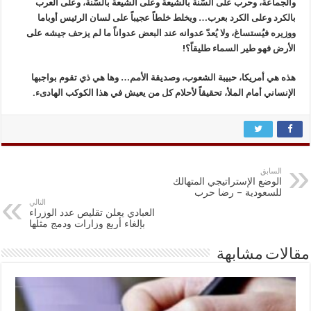
والجماعة، وحرب على السّنة بالشيعة وعلى الشيعة بالسّنة، وعلى العرب
بالكرد وعلى الكرد بعرب… ويخلط خلطاً عجيباً على لسان الرئيس أوباما
ووزيره فيُستساغ، ولا يُعدّ عدوانه عند البعض عدواناً ما لم يزحف جيشه على
الأرض فهو طير السماء طليقاً؟!
هذه هي أمريكا، حبيبة الشعوب، وصديقة الأمم… وها هي ذي تقوم بواجبها
الإنساني أمام الملأ، تحقيقاً لأحلام كل من يعيش في هذا الكوكب الهادىء.
السابق
الوضع الإستراتيجي المتهالك
للسعودية – رضا حرب
التالي
العبادي يعلن تقليص عدد الوزراء
بإلغاء أربع وزارات ودمج مثلها
مقالات مشابهة