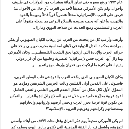
عام ١٩٧٣ ورفع سعره حتى تجاوز المائة بعشرات من الدولارات في ظروف
وأحوال. ولم يكن الأميركي صديقاً لأحد من العرب بأي حال من الأحوال مذ
فرض على العرب \الإسرائيلي\ محتلاً عنصرياً قوياً قاتلاً ومهيمناً بالقوة
والتهديد، وأعلن أنه يحميه ويزوده بالسلاح النوعي بما يجعله متفوقاً على
العرب والمسلمين، ومنع الحديث عن سلاحه النووي وما زال.
وأرهب وأرعب كل من يتحدث من العرب عن إرهاب الكيان الصهيوني أو يفكر
بمراجعة محكمة العدل الدولية في لاهاي لمحاسبة مجرم صهيوني واحد على
جرائم الحرب والإبادة التي ارتكبها بحق الشعب الفلسطيني… وكان الأميركي
وما زال أيها العرب حصن \إسرائيل\ العنصرية وحاميها من أي قرار دولي
يدينها، على كثرة ما ارتكبت من عدوان وإرهاب وجرائم و… و…
وكان الكيان الصهيوني الذي رسَّخه الغرب بالقوة في قلب الوطن العربي،
فاستولى على القدس أولى القبلتين وثالث الحرمين الشريفين وهوَّدها هو
المعوِّق الأول لكل شكل من أشكال التقدم العربي العلمي والتقني الحامل
لقوة عربية محرِّرة حامية من خلال تحرير السلاح والإرادة والقرار… والتمكن
من تكوين قوة عربية تحرر العرب وتحمي أرضهم وثرواتهم وإنجازاتهم
ومقدساتهم وكرامتهم وهويتهم العربية ـ الإسلامية؟!
لم يكن الأميركي صديقاً يوم دمَّر العراق وقتل مئات الآلاف من أبنائه وأسس
لتمزيقه، وأشعل فيه نار الفتنة المذهبية التي نكتوي بنارها اليوم، وسلمه كما