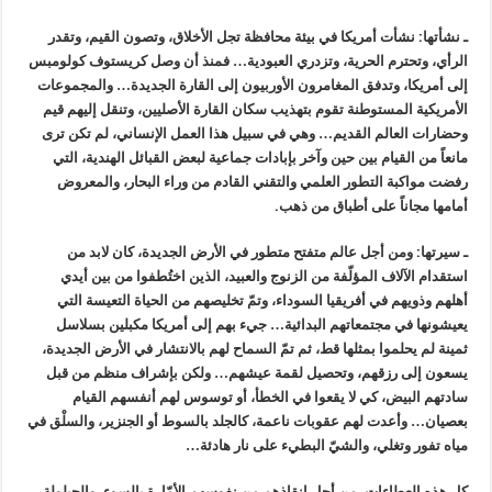
ـ نشأتها: نشأت أمريكا في بيئة محافظة تجل الأخلاق، وتصون القيم، وتقدر
الرأي، وتحترم الحرية، وتزدري العبودية… فمنذ أن وصل كريستوف كولومبس
إلى أمريكا، وتدفق المغامرون الأوربيون إلى القارة الجديدة… والمجموعات
الأمريكية المستوطنة تقوم بتهذيب سكان القارة الأصليين، وتنقل إليهم قيم
وحضارات العالم القديم… وهي في سبيل هذا العمل الإنساني، لم تكن ترى
مانعاً من القيام بين حين وآخر بإبادات جماعية لبعض القبائل الهندية، التي
رفضت مواكبة التطور العلمي والتقني القادم من وراء البحار، والمعروض
أمامها مجاناً على أطباق من ذهب.
ـ سيرتها: ومن أجل عالم متفتح متطور في الأرض الجديدة، كان لابد من
استقدام الآلاف المؤلّفة من الزنوج والعبيد، الذين اختُطفوا من بين أيدي
أهلهم وذويهم في أفريقيا السوداء، وتمّ تخليصهم من الحياة التعيسة التي
يعيشونها في مجتمعاتهم البدائية… جيء بهم إلى أمريكا مكبلين بسلاسل
ثمينة لم يحلموا بمثلها قط، ثم تمّ السماح لهم بالانتشار في الأرض الجديدة،
يسعون إلى رزقهم، وتحصيل لقمة عيشهم… ولكن بإشراف منظم من قبل
سادتهم البيض، كي لا يقعوا في الخطأ، أو توسوس لهم أنفسهم القيام
بعصيان… وأعدت لهم عقوبات ناعمة، كالجلد بالسوط أو الجنزير، والسلْق في
مياه تفور وتغلي، والشيّ البطيء على نار هادئة…
كل هذه العطاءات، من أجل إنقاذهم من نفوسهم الأمّارة بالسوء، والحيلولة