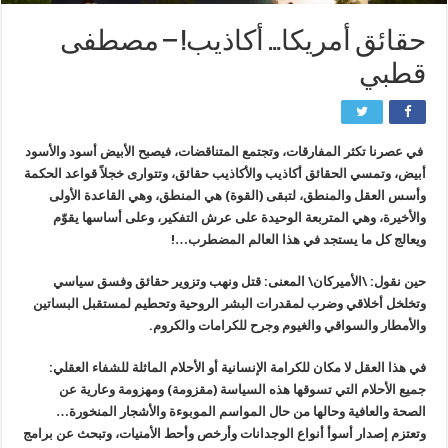
حقائق أمريكا… أكاذيب! – مصطفى
قطبي
في عصرنا تكثر المفارقات، وتجتمع المتناقضات، فيصبح الأبيض أسود والأسود
أبيض، وتمسي الحقائق أكاذيب والأكاذيب حقائق، وتتوارى خجلاً قواعد الحكمة
وأسس العقل والمنطق، لتبقى (القوة) هي المنطق، وهي القاعدة الأولى
والأخيرة، وهي المتربعة الوحيدة على عرش التفكير، وعلى أساسها يقوّم
ويعالج كل ما يستجد في هذا العالم المضطرب…!
حين نقول: \الأميركان\ المعنى: قتل ونهب وتزوير حقائق وفسق سياسي
وتخلخل أخلاقي وضرب لمقدرات البشر الروحية وتحطيم لمستقبل البساتين
والأمطار والسواقي والغيوم وجرح للكرامات والكروم.‏
في هذا العقل لا مكان للكرامة الإنسانية أو الأحلام الماثلة للشفاء العقلي:
جميع الأحلام التي تسوقها هذه السياسة (مقزومة) ومهزومة وعارية عن
الصحة والعافية وحالها من حال المواسم الموبوءة والأشجار المنخورة…
وتعتزم إصدار أسوأ أنواع الوجدانات وأرخص وأحط الأمنيات، وتبحث عن برامج