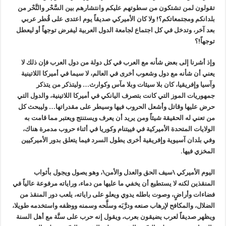
تقولون لمن تشتكون من سطوتهم عليكم وانتشارهم بين السَّحْر والنَّحْر من
بلدانكم ومجتمعاتكم؟! ولا كان الأميركي صديقاً يوم اعتدى على قُطر عربي
بعد آخر، وتدخل في كل اجتماع لجامعة الدول العربية ليفرض توجهاً أو ليعطل
توجهاً!؟
وإذ أشرنا إلى بعض شأنه مع العرب في كل دولة من دول العرب فإن ذلك لا
يعني أن شأنه مع دول وشعوب أخرى في العالم، لا سيما في أميركا اللاتينية
وآسيا وإفريقيا، كان بلا سيئات وبلا مآس وكوارث… وليتذكر من يتذكر
جمهوريات الموز التي كانت بتصرف اليانكي في أميركا اللاتينية، والدول التي
حرض عليها وقاتل وأشعل الحروب فيها وسيطر على مقدراتها… وليبحث كل
من تعني له الحقيقة شيئاً ومن يريد أن يعرف ويستنتج ويعتبر مما قامت به
الولايات المتحدة الأميركية في فييتنام وكوريا في أثناء حروب مدمرة هناك،
وفي بلدان آسيوية وإفريقية أخرى يطول السرد فيما يتعلق بدور الأميركيين
المخزي فيها.
اليوم الأميركي \سيف الحق والعدل والأمن\، وهو يصول ويجول بأثواب
المنقذين لكنه لا يستطيع أن يخفي ما عليها من دماء، وراياته مرفوعة عالياً في
فضاءات وأراضٍ، وصوت باطله يدوي ويعلو على راياته، يلعب دور المنقذ من
الضلال، والمكافح لإرهاب صنعه ودرَّبَه وسلَّحه وسمنه ووظفه واستخدمه طويلا،
ويظهر صديقاً لعرب يضيقون بعرب، ويقول إنه حرب على سنَّة مع أهل السنة