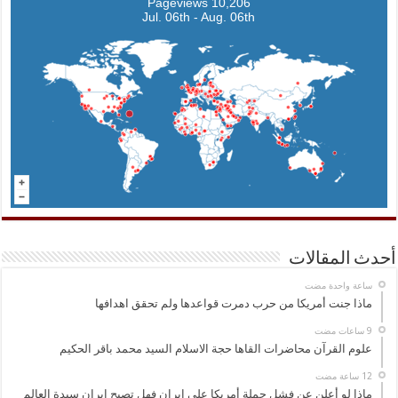
10,206 Pageviews
Jul. 06th - Aug. 06th
أحدث المقالات
‏ساعة واحدة مضت
ماذا جنت أمريكا من حرب دمرت قواعدها ولم تحقق اهدافها
علوم القرآن محاضرات القاها حجة الاسلام السيد محمد باقر الحكيم
ماذا لو أعلن عن فشل حملة أمريكا على إيران فهل تصبح إيران سيدة العالم