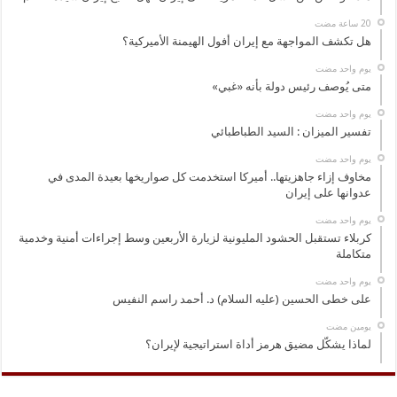
هل تكشف المواجهة مع إيران أفول الهيمنة الأميركية؟
‏يوم واحد مضت
متى يُوصف رئيس دولة بأنه «غبي»
‏يوم واحد مضت
تفسير الميزان : السيد الطباطبائي
‏يوم واحد مضت
مخاوف إزاء جاهزيتها.. أميركا استخدمت كل صواريخها بعيدة المدى في
عدوانها على إيران
‏يوم واحد مضت
كربلاء تستقبل الحشود المليونية لزيارة الأربعين وسط إجراءات أمنية وخدمية
متكاملة
‏يوم واحد مضت
على خطى الحسين (عليه السلام) د. أحمد راسم النفيس
‏يومين مضت
لماذا يشكّل مضيق هرمز أداة استراتيجية لإيران؟