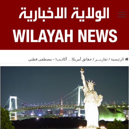
الرئيسية
/
تقاريـــر
/
حقائق أمريكا… أكاذيب! – مصطفى قطبي