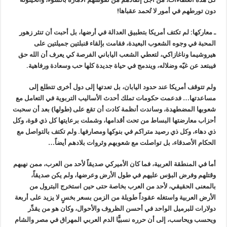
دون تورطهم في أمور لا تُحمد عقباها!
ـ معاركها: لم تكتف أمريكا بتطبيق العدالة في أرضها، بل أحبت أن تنثر زهور
المحبة في وجوه الشعوب البعيدة، فقامت بإلقاء قنبلتين جميلتين على
هيروشيما وناغازاكي، لتعطي الشعب الياباني الفرصة كي يعرف أن الله حق
فيبتعد عن غيّه وضلاله، ويندمج في حياة جديدة كلها حب وسعادة ورفاهية.
ولم تتوقف أمريكا عند حدود اليابان، بل تعدتها إلى دول أخرى تتطلع إلى
مساعدتها… فدعمت حكومات تملك أحدث الأساليب التربوية في التعامل مع
شعوبها المضطهدة، وساندت أنظمة كادت أن تقع على (طولها) بعد أن سحبت
أحزاب معارضتها البساط من تحت أقدامها، وشملت برعايتها كل ذي قوة، وكل
ذي دهاء، وكل ذي رصيد متراكم في بنوكها ومصارفها. ولم تكتف بالتواصل مع
الحكام الأصدقاء، بل تواصلت مع شعوبهم وثروات بلادهم أيضاً…
أما في المنطقة العربية، فما كان الأميركي صديقاً لأحد من العرب، ممن نهبهم
وقتلهم وفرض البؤس عليهم في طول الأرض وعرضها، ولم يكن صديقاً،
بالمعنى الحقيقي، لأحد من العرب بخاصة حتى حين استخرج البترول من
الأرض العربية واستغله عقوداً طويلة من الزمن بسعر بخسٍ لا يزيد على أربعة
دولارات للبرميل الواحد في أحسن الظروف والأحوال، وكان هو من يقدِّر
ويحسب ويحاسب، إلى أن حرره نسبيًّا الدم العربي المهراق في مصر والشام