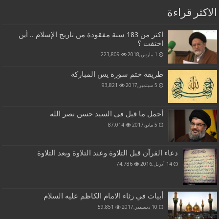
الاكثر قراءة
اكثر من 183 سنة مفقودة من تاريخ الإسلام .. أين
اختفت ؟
1 مارس,2018
223,809
طريقة ختم سورة يس المباركة
5 سبتمبر,2017
93,821
أجمل ما قيل في السيد حسن نصر الله
5 مايو,2017
87,014
دعاء القرآن قبل التلاوة وعند التلاوة وبعد التلاوة
14 أبريل,2016
74,786
أبيات في رثاء الامام الكاظم عليه السلام
10 ديسمبر,2017
59,851