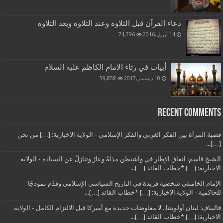
دعاء القرآن قبل التلاوة وعند التلاوة وبعد التلاوة
14 أبريل,2016
74,796
أبيات في رثاء الامام الكاظم عليه السلام
10 ديسمبر,2017
59,858
Recent Comments
قضية المرأة بين الفكر الغربي والفكر الإسلامي - الولاية الاخبارية: […] من نحن
[…]...
الشيخ قاسم: اتفاق الإطار في واشنطن مذلةٌ وعارٌ وتنازلٌ عن السيادة - الولاية
الاخبارية: […] *خطاب القائد […]...
الإمام الخامنئي شخصية فريدة في التاريخ السياسي الإسلامي وقدّم نموذجًا
للحاكمية - الولاية الاخبارية: […] *خطاب القائد […]...
قاليباف: لبنان أولويتنا.. لا مفاوضات جديدة مع أميركا قبل الالتزام الكامل - الولاية
الاخبارية: […] *خطاب القائد […]...