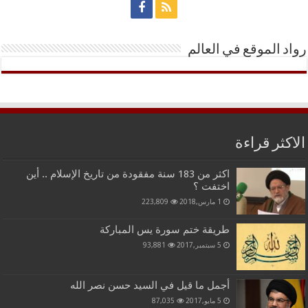
رواد الموقع في العالم
الاكثر قراءة
اكثر من 183 سنة مفقودة من تاريخ الإسلام .. أين
اختفت ؟
1 مارس,2018
223,809
طريقة ختم سورة يس المباركة
5 سبتمبر,2017
93,881
أجمل ما قيل في السيد حسن نصر الله
5 مايو,2017
87,035