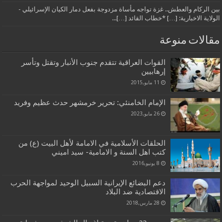
بين الركام والعطش.. غزة تواجه مأساة مزدوجة بفعل دمار الكيان الإسرائيلي -
الولاية الاخبارية: […] *خطاب القائد […]...
مقالات منوعة
القوات العراقية تتقدم جنوب الأنبار وتقتل وتأسر
إرهابيين
11 مايو,2015
الإمام الخامنئي: تحرير خرمشهر حدث عظيم وفريد
26 مايو,2023
الحلقات الأسلامية في الامامة لأهل البيت (ع) من
كتب اهل السنة و الامامية- سيد اميني
8 يونيو,2016
دعم البضائع الإيرانية السبيل الوحيد لمواجهة الحرب
الاقتصادية ضد البلاد
28 مارس,2018