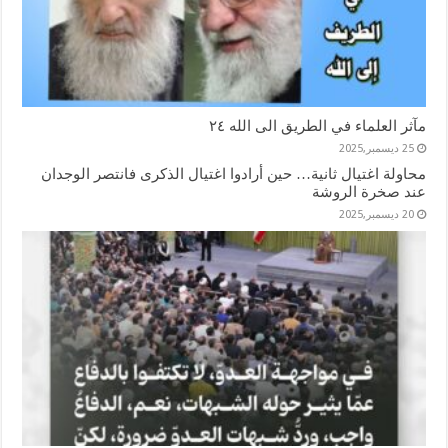
مآثر العلماء في الطريق الى الله ٢٤
25 ديسمبر,2025
محاولة اغتيال ثانية… حين أرادوا اغتيال الذكرى فانتصر الوجدان
عند صخرة الروشة
20 ديسمبر,2025