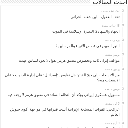
أحدث المقالات
تحف العقول – ابن شعبة الحراني
الجهاد والشهادة: النظرة الإسلامية في الموت
‏يوم واحد مضت
النور المبين في قصص الانبياء والمرسلين 2
‏يومين مضت
مواقف إيران ثابتة وبخصوص مضيق هرمز تقول لا يعود لسابق عهده
‏يومين مضت
من الانسحاب إلى حقّ الفيتو: هل تفاوض “إسرائيل” على إدارة الجنوب لا على
الانسحاب منه؟
‏يومين مضت
مسؤول عسكري إيراني يؤكد أن النظام السائد في مضيق هرمز لا رجعة فيه
عراقجي: القوات المسلحة الإيرانية أثبتت قدراتها في مواجهة أقوى جيوش
العالم