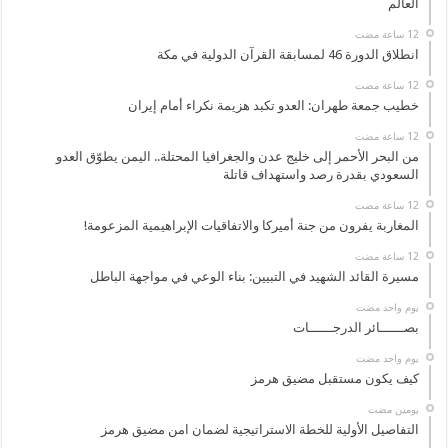
العالم
انطلاق الدورة 46 لمسابقة القرآن الدولية في مكة
خطيب جمعة طهران: العدو تكبد هزيمة نكراء أمام إيران
من البحر الأحمر إلى خليج عدن والجغرافيا المحتلة.. اليمن يطوّق العدو
السعودي بقدرة رصد واستهداف قاتلة
المغاربة يفرون من جنة أميركا والاتفاقيات الإبراهيمية المزعومة!
مسيرة القائد الشهيد في التبيين: بناء الوعي في مواجهة الباطل
‏يوم واحد مضت
بصــــــائر الدرجــــــات
‏يوم واحد مضت
كيف يكون مستقبل مضيق هرمز
‏يومين مضت
التفاصيل الأولية للخطة الاستراتيجية لضمان امن مضيق هرمز