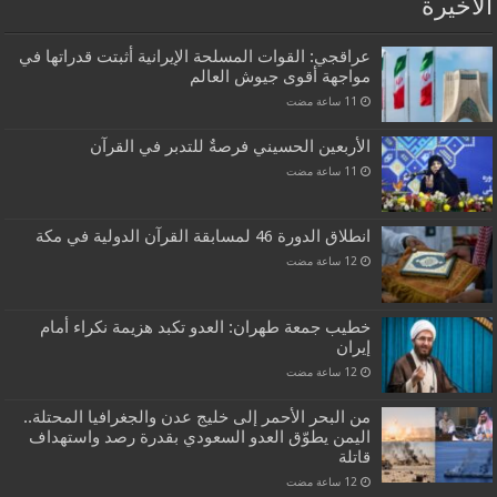
الاخيرة
عراقجي: القوات المسلحة الإيرانية أثبتت قدراتها في
مواجهة أقوى جيوش العالم
الأربعين الحسيني فرصةٌ للتدبر في القرآن
انطلاق الدورة 46 لمسابقة القرآن الدولية في مكة
خطيب جمعة طهران: العدو تكبد هزيمة نكراء أمام
إيران
من البحر الأحمر إلى خليج عدن والجغرافيا المحتلة..
اليمن يطوّق العدو السعودي بقدرة رصد واستهداف
قاتلة