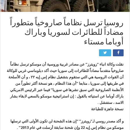
روسيا ترسل نظاماً صاروخياً متطوراً
مضاداً للطائرات لسوريا وباراك
أوباما مستاء
نقلت وكالة انباء “رويترز” عن مصادر غربية وروسية أن موسكو ترسل نظاماً
صاروخياً متقدماً مضاداً للطائرات إلى سوريا حيث أكد دبلوماسي غربي للوكالة
أن القوات الروسية هي التي ستقوم بتشغيل نظام إس.إيه ۲۲ ، و أن الأسلحة
في طريقها إلى سوريا ، متابعا “أن هذا النظام ، هو نسخة أكثر تطوراً من
الأنظمة الصاروخية التي سبق نشرها في سوريا” فيما عبر الرئيس الامريكي
باراك أوباما عن استيائه بالقول : إن استراتيجية موسكو بالسعي لابقاء بشار
الاسد ، ستفشل .
نسخة جاهزة للطباعة
و أكد مصدر روسي لـ”رويترز” “إن هذه الشحنة لن تكون الأولى التي ترسلها
موسكو من نظام إس.إيه 22 وإن شحنة سابقة أرسلت في عام 2013” .