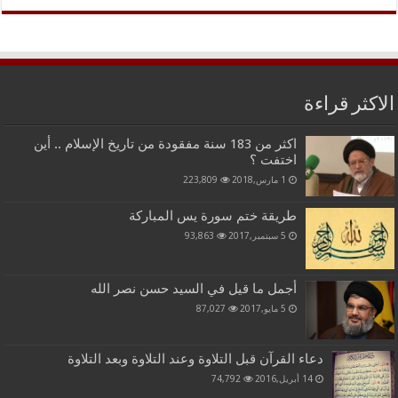
الاكثر قراءة
اكثر من 183 سنة مفقودة من تاريخ الإسلام .. أين
اختفت ؟
1 مارس,2018
223,809
طريقة ختم سورة يس المباركة
5 سبتمبر,2017
93,863
أجمل ما قيل في السيد حسن نصر الله
5 مايو,2017
87,027
دعاء القرآن قبل التلاوة وعند التلاوة وبعد التلاوة
14 أبريل,2016
74,792