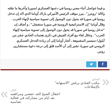
و فيما تتواصل أنباء مضي روسيا في دعمها العسكري لسوريا وآخرها ما نقلته
وكالة “رويترز” ، يبرز موقف الرئيس الأميركي باراك أوباما الذي اكد إن تدخل
روسيا في سوريا قد يحول دون الوصول إلى تسوية سياسية لإنهاء الحرب .
وقال أوباما “إن الاستراتيجية الروسية في سوريا ستفشل” ، و أضاف إن
“تدخل روسيا في سوريا قد يحول دون الوصول إلى تسوية سياسية لإنهاء
الحرب” . وخلال لقاء مع أفراد الجيش في ذكرى هجمات الحادي عشر من
أيلول/ سبتمبر المشبوهة ، أشار أوباما إلى أن زيادة التدخل العسكري
الروسي في سوريا، تشير إلى أن الأسد قلق إلى درجة دعوة مستشارين
روس.
السابق
مكتب العبادي يرفض “الاستهانة”
بالإصلاحات
التالي
اعتقال الشيخ الجد حفصي ومرافقيه
بعد ايام من مشاركته في فعالية
تضامنية