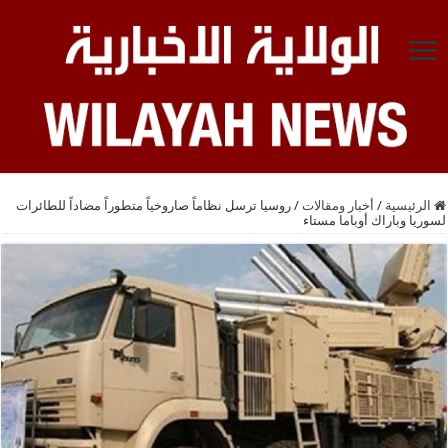
الرئيسية
/
أخبار ومقالات
/
روسيا ترسل نظاماً صاروخياً متطوراً مضاداً للطائرات
لسوريا وباراك أوباما مستاء