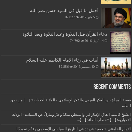
أجمل ما قيل في السيد حسن نصر الله
5 مايو,2017
87,027
دعاء القرآن قبل التلاوة وعند التلاوة وبعد التلاوة
14 أبريل,2016
74,792
أبيات في رثاء الامام الكاظم عليه السلام
10 ديسمبر,2017
59,856
Recent Comments
قضية المرأة بين الفكر الغربي والفكر الإسلامي - الولاية الاخبارية: […] من نحن
[…]...
الشيخ قاسم: اتفاق الإطار في واشنطن مذلةٌ وعارٌ وتنازلٌ عن السيادة - الولاية
الاخبارية: […] *خطاب القائد […]...
الإمام الخامنئي شخصية فريدة في التاريخ السياسي الإسلامي وقدّم نموذجًا