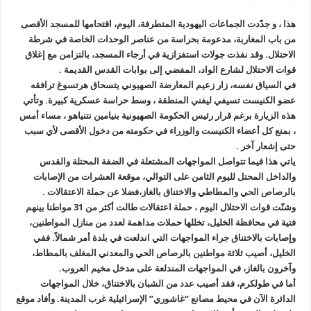
هذا ، و جدّدت الجماعات اليهودية المتطرفة، اليوم، اقتحامها للمسجد الأقصى
من باب المغاربة، مدعومة بحراسة من عناصر الوحدات الخاصة في شرطة
الاحتلال. وقد نفذت جولات استفزازية في أرجاء المسجد، بالتزامن مع إغلاق
قوات الاحتلال لشارع الواد، المفضي إلى بوابات القدس القديمة .
في السياق نفسه، زار زعيم المعارضة الصهيوني يتسحاق هرتسوغ ترافقه
عضو الكنيست تسيفي ليفني المنطقة ، وسط حراسة عسكرية كبيرة. وتأتي
هذه الزيارة برغم قرار رئيس الحكومة الصهيونية بنيامين نتنياهو ، مساء أمس
، بمنع كل أعضاء الكنيست والوزراء في حكومته من دخول الأقصى لأي سبب
حتى إشعار آخر .
ياتي هذا فيما تتواصل المواجهات المشتعلة في الضفة المحتلة والقدس
والداخل المحتل لليوم الثامن على التوالي، موقعة العشرات من الإصابات
بالرصاص الحي والمطاطي والاختناق بالغاز،فضلا عن حملة الاعتقالات .
وشنّت قوات الاحتلال اليوم ، حملة اعتقالات طالت أكثر من 31 مواطنا بينهم
فتية في محافظة الخليل، تخللها حملات مداهمة لعدد من منازل المواطنين،
وإصابات بالاختناق جراء المواجهات التي اندلعت في بلدة أمر شمالاً. ففي
الخليل، أصيب ثلاثة مواطنين بالرصاص الحي والمعدني المغلف بالمطاط،
وآخرون بالغاز، في المواجهات المندلعة على مدخل مخيم العروب.
أما في طولكرم، فقد أصيب عدد من الشبان بالاختناق، خلال المواجهات
الدائرة الآن في محيط مصانع “غاشوري” الإسرائيلية غرب المدينة. وأفاد موقع