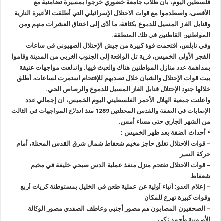
فلسطين اليوم، بأن طلاب جامعة خضوري خرجوا بمسيرة تضامنية مع
الأقصى، واصطدموا مع قوات الاحتلال الإسرائيلي التي أطلقت الأعيرة النارية
وقنابل الغاز المسيل للدموع بكثافة، ما أدّى إلى اختناق العشرات منهم ومن
المواطنين القاطنين في تلك المنطقة.
وفي نابلس، اقتحمت قوة كبيرة من جيش الإحتلال الصهيوني في ساعات
الفجر الأولى الخميس، قرية تل الواقعة إلى الجنوب الغربي من المدينة وقاموا
بمداهمة عدد منازل المواطنين هناك والعبث فيها. واندلعت مواجهات عنيفة
بيت قوات الإحتلال والشبان خلال تصديهم للإقتحام استمرت لساعات، أطلق
خلالها جنود الإحتلال قنابل الغاز المسيل للدموع والرصاص الحي.
واعلنت جمعية الهلال الأحمر الفلسطيني اليوم الخميس، ان إجمالي عدد
الإصابات في الضفة والقدس المحتلتين 1289 منذ اندلاع المواجهات في الثالث
من الشهر الجاري حتى مساء أمس.
• أحداث الضفة بعد ظهر الخميس :
– قوات الاحتلال تغلق حاجز مخيم شعفاط شمال شرق القدس المحتلة، أمام
حركة السير
– قوات الاحتلال تقتحم منزل منفذ عملية الدس صبحي خليفة في مخيم
شعفاط
– إعلام العدو: أنباء أولية عن عملية طعن في الخليل بمستوطنة كريات أربع
وقوات كبيرة تهرع للمكان
– الصحفيون المصابون هم مصور أجنبي وعاطف الصفدي مصور الوكالة
الأوروبية وأحمد زكي