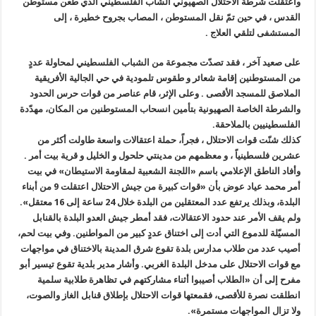
واعتقلت شرطة الاحتلال الصهيوني الشاب الفلسطيني الذي طعن مستوطن
القدس ، في حين تمّ نقل المستوطن ، المصاب بجروح خطيرة ، إلى
المستشفى لتلقي العلاج .
على صعيد آخر ، فقد تصدّت مجموعة من الشباب الفلسطيني لمحاولة عددٍ
من المستوطنين إقامة شعائر و طقوس تلمودية في حي الجالية الأفريقية
الملاصق للمسجد الأقصى . وعلى الإثر، قام عناصر من قوات حرس الحدود
والشرطة الخاصة الصهيونية بتأمين انسحاب المستوطنين من المكان، مهدّدة
الفلسطينيين بالملاحقة.
كذلك شنّت قوات الاحتلال ، فجراً، حملة اعتقالات واسعة طاولت أكثر من
عشرين فلسطينياً ، و معظمهم من مدينتي حلحول و الخليل و قرية بيت أمر .
وأفاد الناطق الإعلامي باسم «اللجنة الشعبية لمقاومة الاستيطان» في بيت
أمر محمد عياد عوض بأن «قوات كبيرة من جيش الاحتلال اعتقلت 9 من أبناء
البلدة، وبذلك يرتفع عدد المعتقلين من البلدة خلال 24 ساعة إلى 16 معتقل».
ولم يقف الأمر عند حدود الاعتقالات، فقد أمطر جيش العدو البلدة بالقنابل
المسيّلة للدموع التي أدت إلى اختناق عددٍ كبير من المواطنين. وفي بيت لحم،
أصيب عدد من طلاب مدارس بلدة تقوع شرق المدينة بالاختناق في مواجهات
مع قوات الاحتلال على مدخل البلدة الغربي. وأشار مدير بلدية تقوع تيسير أبو
مفرح إلى أن «الطلاب أصيبوا أثناء مشاركتهم في تظاهرة طلابية سلمية
انطلقت نصرة للأقصى، فقمعتها قوات الاحتلال بإطلاق قنابل الغاز والصوت،
ولا تزال المواجهات مستمرة».