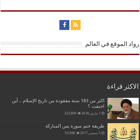
رواد الموقع في العالم
الاكثر قراءة
اكثر من 183 سنة مفقودة من تاريخ الإسلام .. أين
اختفت ؟
1 مارس,2018
223,809
طريقة ختم سورة يس المباركة
5 سبتمبر,2017
93,860