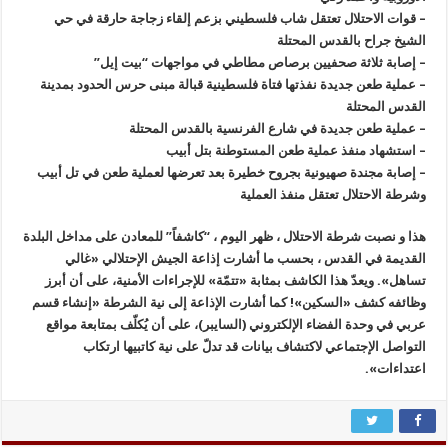
– قوات الاحتلال تعتقل شاب فلسطيني بزعم إلقاء زجاجة حارقة في حي
الشيخ جراح بالقدس المحتلة
– إصابة ثلاثة صحفيين برصاص مطاطي في مواجهات “بيت إيل”
– عملية طعن جديدة نفذتها فتاة فلسطينية قبالة مبنى حرس الحدود بمدينة
القدس المحتلة
– عملية طعن جديدة في شارع الفرنسية بالقدس المحتلة
– استشهاد منفذ عملية طعن المستوطنة بتل أبيب
– إصابة مجندة صهيونية بجروح خطيرة بعد تعرضها لعملية طعن في تل أبيب
وشرطة الاحتلال تعتقل منفذ العملية
هذا و نصبت شرطة الاحتلال ، ظهر اليوم ، “كاشفاً” للمعادن على مداخل البلدة
القديمة في القدس ، بحسب ما أشارت إذاعة الجيش الإحتلالي «غالي
تساهل». ويعدّ هذا الكاشف بمثابة «تتمّة» للإجراءات الأمنية، على أن أبرز
وظائفه كشف «السكين»! كما أشارت الإذاعة إلى نية الشرطة «إنشاء قسم
عربي في وحدة الفضاء الإلكتروني (السايبر)، على أن يُكلّف بمتابعة مواقع
التواصل الإجتماعي لاكتشاف بيانات قد تدلّ على نية كاتبيها ارتكاب
اعتداءات».