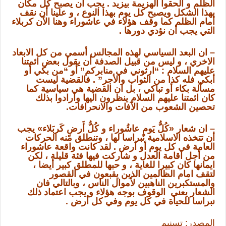
الظلم و الحقوا الهزيمة بيزيد . يجب أن يصبح كل مكان
بهذا الشكل ويصبح كل يوم بهذا النوع ، و علينا أن نقف
أمام الظلم كما وقف هؤلاء في عاشوراء وهنا الآن كربلاء
التي يجب أن نؤدي دورها .
– ان البعد السياسي لهذه المجالس أسمي من كل الابعاد
الاخري ، و ليس من قبيل الصدفة أن يقول بعض ائمتنا
عليهم السلام : “ارثوني في منابركم” أو “من بكي أو
أبكي فله كذا من الثواب والأجر” . فالقضية ليست
مسألة بكاء أو تباكي ، بل ان القضية هي سياسية كما
كان ائمتنا عليهم السلام ينظرون اليها وأرادوا بذلك
تحصين الشعوب من الآفات والانحرافات.
– ان شعار «كُلُّ يَومٍ عاشُوراء و كُلُّ أَرضٍ كَربَلاء» يجب
أن تتخذه الاسلامية نبراسا لها ، وتنطلق منه الحركات
العامة في كل يوم أو أرض . لقد كانت واقعة عاشوراء
من أجل اقامة العدل و شاركت فيها فئة قليلة ، لكن
ايمانها كان كبيرا للغاية ، و حبها للمطلق كبير أيضا ،
لتقف امام الظالمين الذين يقبعون في القصور
والمستكبرين الناهبين لأموال الناس ، وبالتالي فان
الشعار يعني الوقوف بوجه هؤلاء و يجب اعتماد ذلك
نبراسا للحياة في كل يوم وفي كل أرض .
المصدر: تسنيم