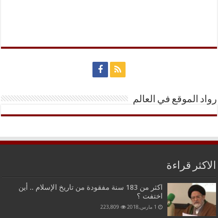
رواد الموقع في العالم
الاكثر قراءة
اكثر من 183 سنة مفقودة من تاريخ الإسلام .. أين
اختفت ؟
1 مارس,2018
223,809