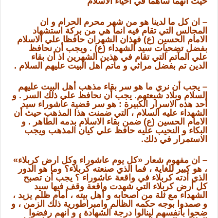
حيث أنهما ساهما في احياء الاسلام
– ان كل ما لدينا هو من شهر محرم الحرام و ان
المجالس التي تقام فيه انما هي من بركة استشهاد
الامام الحسين (ع) فهذان الشهران حافظا علي الاسلام
بفضل تضحيات سيد الشهداء (ع) . ويجب أن نحافظ
علي المآتم التي تقام في هذين الشهرين اذ أن بقاء
الدين تم بفضل مراثي و مآتم أهل البيت عليهم السلام .
– يجب أن نري ما هو سر بقاء مذهب أهل البيت عليهم
السلام وبلاد شيعتهم. يجب أن نحافظ علي ذلك السر . و
أحد هذه الاسرار الكبيرة : هو سر قضية عاشوراء سيد
الشهداء عليه السلام ، التي ضمنت هذا المذهب حيث أن
الامام الحسين (ع) ضمن بقاء الاسلام بدمه الطاهر . و
البكاء و النحيب عليه حافظ علي كيان المذهب ويجب
الاستمرار في ذلك.
– ان مفهوم شعار «كل يوم عاشوراء وكل ارض كربلاء»
، هو كبير للغاية ، فما الذي صنعته كربلاء؟ وما هو الدور
الذي أدته كربلاء في واقعة عاشوراء ؟ يجب أن تصبح
كل أرض كربلاء التي شهدت واقعة وقف فيها سيد
الشهداء مع ثلة من اصحابه و أهل بيته ، أمام ظلم يزيد ،
و صمدوا بوجه حكمه الظالم وامبراطورية ذلك الزمن ، و
ضحوا بأنفسهم لينالوا درجة الشهادة ، و انهم رفضوا