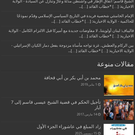
الشيخ قاسم: اتفاق الإطار في واشنطن مذلةٌ وعارٌ وتنازلٌ عن السيادة - الولاية
الاخبارية: […] *خطاب القائد […]...
الإمام الخامنئي شخصية فريدة في التاريخ السياسي الإسلامي وقدّم نموذجًا
للحاكمية - الولاية الاخبارية: […] *خطاب القائد […]...
قاليباف: لبنان أولويتنا.. لا مفاوضات جديدة مع أميركا قبل الالتزام الكامل - الولاية
الاخبارية: […] *خطاب القائد […]...
بين الركام والعطش.. غزة تواجه مأساة مزدوجة بفعل دمار الكيان الإسرائيلي -
الولاية الاخبارية: […] *خطاب القائد […]...
مقالات منوعة
محمد بن أبي بكر بن أبي قحافة
1 يناير,2019
تأجيل الحكم في قضية الشيخ عيسى قاسم إلى 7
آيار
14 مارس,2017
زاد المبلغ في عاشوراء الجزء الأول
15 ديسمبر,2025