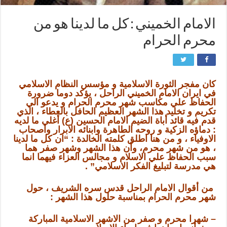
الامام الخميني : كل ما لدينا هو من
محرم الحرام
كان مفجر الثورة الاسلامية و مؤسس النظام الاسلامي
في ايران الامام الخميني الراحل ، يؤكد دوما ضرورة
الحفاظ علي مكاسب شهر محرم الحرام و يدعو الي
تكريم و تخليد هذا الشهر العظيم الحافل بالعطاء ، الذي
قدم فيه قائد أباة الضيم الامام الحسين (ع) أغلي ما لديه
: دماؤه الزكية و روحه الطاهرة وابنائه الابرار واصحاب
الاوفياء ، و من هنا اطلق كلمته الخالدة : “ان كل ما لدينا
، هو من شهر محرم، وأن هذا الشهر وشهر صفر هما
سبب الحفاظ علي الاسلام و مجالس العزاء فيهما انما
هي مدرسة لتبليغ الفكر الاسلامي” .
من أقوال الامام الراحل قدس سره الشريف ، حول
شهر محرم الحرام بمناسبة حلول هذا الشهر :
– شهرا محرم و صفر من الاشهر الاسلامية المباركة