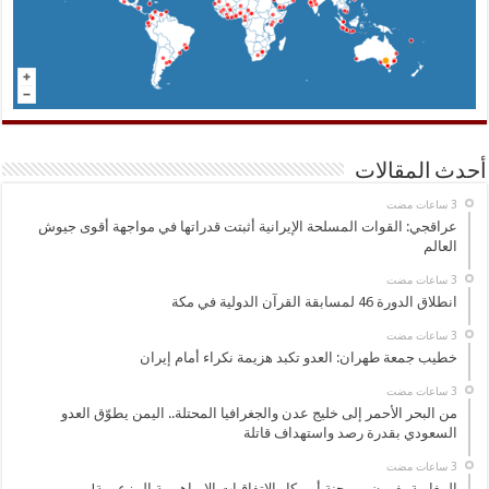
أحدث المقالات
عراقجي: القوات المسلحة الإيرانية أثبتت قدراتها في مواجهة أقوى جيوش
العالم
انطلاق الدورة 46 لمسابقة القرآن الدولية في مكة
خطيب جمعة طهران: العدو تكبد هزيمة نكراء أمام إيران
من البحر الأحمر إلى خليج عدن والجغرافيا المحتلة.. اليمن يطوّق العدو
السعودي بقدرة رصد واستهداف قاتلة
المغاربة يفرون من جنة أميركا والاتفاقيات الإبراهيمية المزعومة!