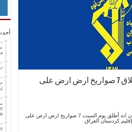
أحدث
‏س
عر
في
‏س
انطلاق
‏س
الحرس الثوري يعلن إطلاق 7 صواريخ ارض ارض على
خط
إي
‏س
من
ال
قا
أعلن الحرس الثوري الإيراني في بيان انه أطلق يوم السبت 7 صواريخ ارض ارض على
إقليم كردستان العراق.
‏س
ال