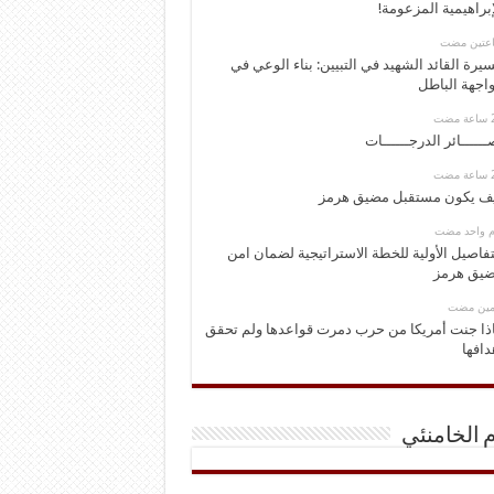
إبراهيمية المزعومة!
اعتين مضت
يرة القائد الشهيد في التبيين: بناء الوعي في
اجهة الباطل
ــــــائر الدرجــــــات
ف يكون مستقبل مضيق هرمز
وم واحد مضت
تفاصيل الأولية للخطة الاستراتيجية لضمان امن
يق هرمز
ومين مضت
ذا جنت أمريكا من حرب دمرت قواعدها ولم تحقق
دافها
م الخامنئي