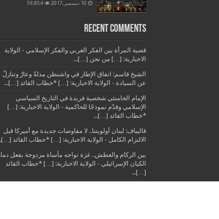
10 ديسمبر,2017
59,854
Recent Comments
قضية المرأة بين الفكر الغربي والفكر الإسلامي - الولاية
الاخبارية: […] من نحن […]...
الشيخ قاسم: اتفاق الإطار في واشنطن مذلةٌ وعارٌ وتنازلٌ
عن السيادة - الولاية الاخبارية: […] *خطاب القائد […]...
الإمام الخامنئي شخصية فريدة في التاريخ السياسي
الإسلامي وقدّم نموذجًا للحاكمية - الولاية الاخبارية: […]
*خطاب القائد […]...
قاليباف: لبنان أولويتنا.. لا مفاوضات جديدة مع أميركا قبل
الالتزام الكامل - الولاية الاخبارية: […] *خطاب القائد […]..
بين الركام والعطش.. غزة تواجه مأساة مزدوجة بفعل دمار
الكيان الإسرائيلي - الولاية الاخبارية: […] *خطاب القائد
[…]...
© الولاية الاخبارية 2014 - 2015