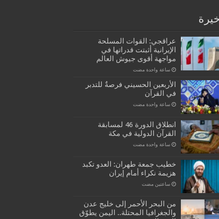
خيرة
عراقجي: القوات المسلحة
الإيرانية أثبتت قدراتها في
مواجهة أقوى جيوش العالم
‏ساعة واحدة مضت
الأربعين الحسيني فرصةٌ للتدبر
في القرآن
‏ساعة واحدة مضت
انطلاق الدورة 46 لمسابقة
القرآن الدولية في مكة
‏ساعة واحدة مضت
خطيب جمعة طهران: العدو تكبد
هزيمة نكراء أمام إيران
‏ساعتين مضت
من البحر الأحمر إلى خليج عدن
والجغرافيا المحتلة.. اليمن يطوّق