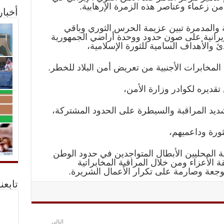
ن زعماء وعناصر هذه الزمرة الإرهابية.
أخبا
مة والمدمرة تبين عزيمة الحرس الثوري وباقي
لإيرانية على صون حدود ووحدة أراضي الجمهورية
دئ والأهداف السامية للثورة الإسلامية،
 المخابرات الأجنبية من تعريض أمن البلاد للخطر.
قديره لكوادر وزارة الأمن،
يد المراقبة والسيطرة على الحدود المشتركة،
لثورة وداعميهم،
ة المحليين الأبطال المتواجدين في حدود الوطن
ة الأعزاء ومن خلال المراقبة المخابراتية
وجعة وصارمة على تكرار الأعمال الشريرة.
تابعن
التالي