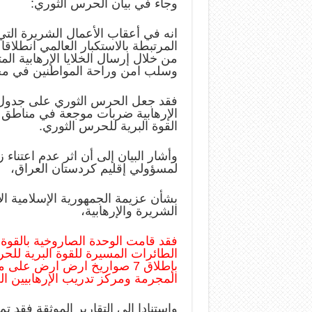
وجاء في بيان الحرس الثوري:
انه في أعقاب الأعمال الشريرة التي
المرتبطة بالاستكبار العالمي انطلاق
من خلال إرسال الخلايا الإرهابية ال
وسلب امن وراحة المواطنين في محا
فقد جعل الحرس الثوري على جدول أع
الإرهابية ضربات موجعة في مناطق م
القوة البرية للحرس الثوري.
وأشار البيان إلى أن اثر عدم اعتناء ز
لمسؤولي إقليم كردستان العراق،
بشأن عزيمة الجمهورية الإسلامية الإ
الشريرة والإرهابية،
فقد قامت الوحدة الصاروخية بالقوة
الطائرات المسيرة للقوة البرية ل
بإطلاق 7 صواريخ ارض ارض على
المجرمة ومركز تدريب الإرهابيين الع
واستنادا إلى التقارير الموثقة فقد ت