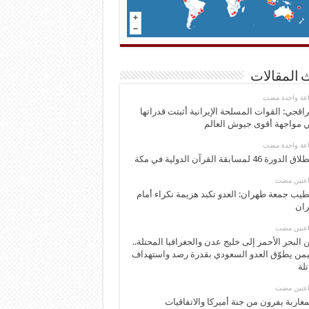
 المقالات
اعة واحدة مضت
اقجي: القوات المسلحة الإيرانية أثبتت قدراتها
 مواجهة أقوى جيوش العالم
اعة واحدة مضت
 الدورة 46 لمسابقة القرآن الدولية في مكة
اعتين مضت
يب جمعة طهران: العدو تكبد هزيمة نكراء أمام
ران
اعتين مضت
 البحر الأحمر إلى خليج عدن والجغرافيا المحتلة..
يمن يطوّق العدو السعودي بقدرة رصد واستهداف
تلة
اعتين مضت
مغاربة يفرون من جنة أميركا والاتفاقيات