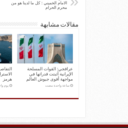
الامام الخميني : كل ما لدينا هو من
محرم الحرام
مقالات مشابهة
عراقجي: القوات المسلحة
التفاصي
الإيرانية أثبتت قدراتها في
الاستر
مواجهة أقوى جيوش العالم
هرمز
‏ساعة واحدة مضت
‏يوم و