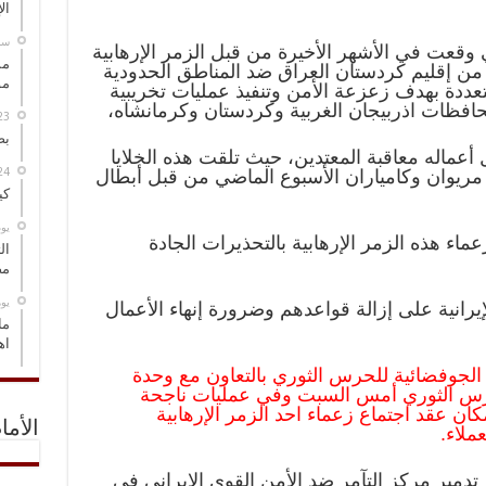
ال
‏س
 وقعت في الأشهر الأخيرة من قبل الزمر الإرهابية
مس
ا من إقليم كردستان العراق ضد المناطق الحدودية
مو
متعددة بهدف زعزعة الأمن وتنفيذ عمليات تخريبية
فظات اذربيجان الغربية وكردستان وكرمانشاه،
بص
ماله معاقبة المعتدين، حيث تلقت هذه الخلايا
ريوان وكامياران الأسبوع الماضي من قبل أبطال
كي
‏ي
عماء هذه الزمر الإرهابية بالتحذيرات الجادة
ال
مض
‏ي
يرانية على إزالة قواعدهم وضرورة إنهاء الأعمال
ما
اه
 الجوفضائية للحرس الثوري بالتعاون مع وحدة
لحرس الثوري أمس السبت وفي عمليات ناجحة
 مكان عقد اجتماع زعماء احد الزمر الإرهابية
الأما
ملاء.
م تدمير مركز التآمر ضد الأمن القوي الإيراني في