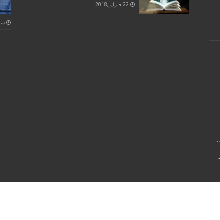
22 فبراير,2018
‏س
.