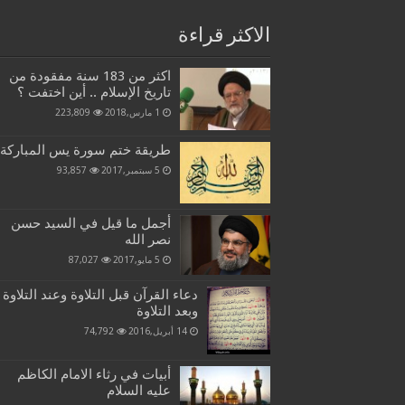
الاكثر قراءة
اكثر من 183 سنة مفقودة من
تاريخ الإسلام .. أين اختفت ؟
1 مارس,2018
223,809
طريقة ختم سورة يس المباركة
5 سبتمبر,2017
93,857
أجمل ما قيل في السيد حسن
نصر الله
5 مايو,2017
87,027
دعاء القرآن قبل التلاوة وعند التلاوة
وبعد التلاوة
14 أبريل,2016
74,792
أبيات في رثاء الامام الكاظم
عليه السلام