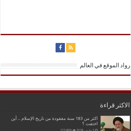
رواد الموقع في العالم
الاكثر قراءة
اكثر من 183 سنة مفقودة من تاريخ الإسلام .. أين
اختفت ؟
1 مارس,2018
223,809