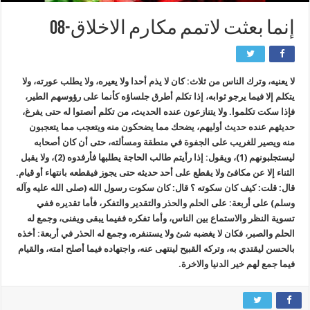
إنما بعثت لاتمم مكارم الاخلاق-08
لا يعنيه، وترك الناس من ثلاث: كان لا يذم أحدا ولا يعيره، ولا يطلب عورته، ولا
يتكلم إلا فيما يرجو ثوابه، إذا تكلم أطرق جلساؤه كأنما على رؤوسهم الطير،
فإذا سكت تكلموا. ولا يتنازعون عنده الحديث، من تكلم أنصتوا له حتى يفرغ،
حديثهم عنده حديث أوليهم، يضحك مما يضحكون منه ويتعجب مما يتعجبون
منه ويصير للغريب على الجفوة في منطقة ومسألته، حتى أن كان أصحابه
ليستجلبونهم (1)، ويقول: إذا رأيتم طالب الحاجة يطلبها فأرفدوه (2)، ولا يقبل
الثناء إلا عن مكافئ ولا يقطع على أحد حديثه حتى يجوز فيقطعه بانتهاء أو قيام.
قال: قلت: كيف كان سكوته ؟ قال: كان سكوت رسول الله (صلى الله عليه وآله
وسلم) على أربعة: على الحلم والحذر والتقدير والتفكر، فأما تقديره ففي
تسوية النظر والاستماع بين الناس، وأما تفكره ففيما يبقى ويفنى، وجمع له
الحلم والصبر، فكان لا يغضبه شئ ولا يستنفره، وجمع له الحذر في أربعة: أخذه
بالحسن ليقتدي به، وتركه القبيح لينتهى عنه، واجتهاده فيما أصلح امته، والقيام
فيما جمع لهم خير الدنيا والاخرة.