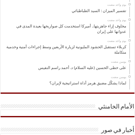
‏يوم واحد مضت
تفسير الميزان : السيد الطباطبائي
‏يوم واحد مضت
مخاوف إزاء جاهزيتها.. أميركا استخدمت كل صواريخها بعيدة المدى في
عدوانها على إيران
‏يوم واحد مضت
كربلاء تستقبل الحشود المليونية لزيارة الأربعين وسط إجراءات أمنية وخدمية
متكاملة
‏يومين مضت
على خطى الحسين (عليه السلام) د. أحمد راسم النفيس
‏يومين مضت
لماذا يشكّل مضيق هرمز أداة استراتيجية لإيران؟
الأمام الخامنئي
أخبار في صور