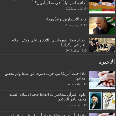
طائرة إسرائيلية في مطار أربيل؟
21 مارس,2022
قائد الانتصارين..وعدٌ ووفاء
21 نوفمبر,2017
إختتام قمة النورماندي بالإتفاق على وقف إطلاق
النار في أوكرانيا
13 فبراير,2015
الاخيرة
ماذا جنت أمريكا من حرب دمرت قواعدها ولم تحقق
اهدافها
علوم القرآن محاضرات القاها حجة الاسلام السيد
محمد باقر الحكيم
ماذا لو أعلن عن فشل حملة أمريكا على إيران فهل