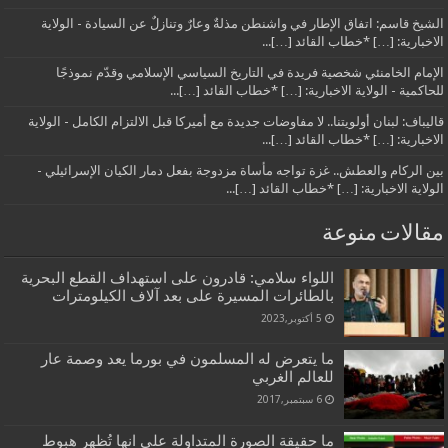
الشيخ قاسم: اتفاق الإطار في واشنطن مذلةٌ وعارٌ وتنازلٌ عن السيادة - الولاية
الاخبارية: […] *خطاب القائد […]...
الإمام الخامنئي شخصية فريدة في التاريخ السياسي الإسلامي وقدّم نموذجًا
للحاكمية - الولاية الاخبارية: […] *خطاب القائد […]...
قاليباف: لبنان أولويتنا.. لا مفاوضات جديدة مع أميركا قبل الالتزام الكامل - الولاية
الاخبارية: […] *خطاب القائد […]...
بين الركام والعطش.. غزة تواجه مأساة مزدوجة بفعل دمار الكيان الإسرائيلي -
الولاية الاخبارية: […] *خطاب القائد […]...
مقالات منوعة
اللواء سلامي: قادرون على استهداف القطع البحرية
بالطائرات المسيرة على بعد آلاف الكيلومترات
5 أكتوبر,2023
ما يتعرض له المسلمون في بورما يعد وصمة عار
للعالم الغربي
6 سبتمبر,2017
ما حقيقة الصورة المتداولة على انها تُظهر هبوط