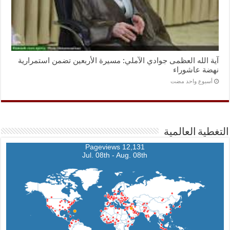
آية الله العظمى جوادي الآملي: مسيرة الأربعين تضمن استمرارية
نهضة عاشوراء
‏أسبوع واحد مضت
التغطية العالمية
12,131 Pageviews
Jul. 08th - Aug. 08th