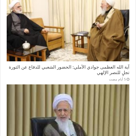
آية الله العظمى جوادي الآملي: الحضور الشعبي للدفاع عن الثورة
تجلٍ للنصر الإلهي