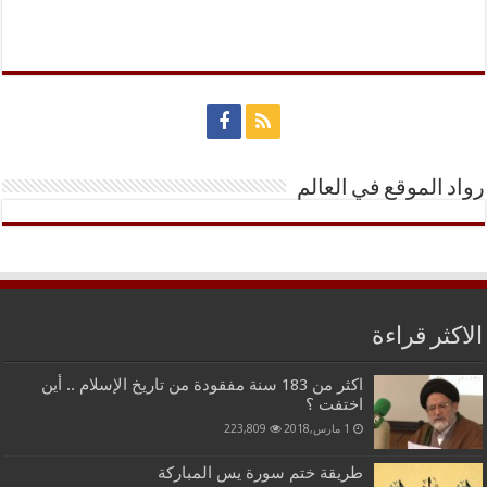
رواد الموقع في العالم
الاكثر قراءة
اكثر من 183 سنة مفقودة من تاريخ الإسلام .. أين
اختفت ؟
1 مارس,2018
223,809
طريقة ختم سورة يس المباركة