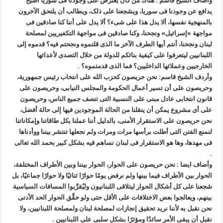
واضاف الشیخ قاسم : هناك من کان یعترض علی وجودنا فی سوریا أصبح
یدافع عن وجودنا فی سوریا، ویشجعنا علی ذلک، ویطالب أن یلتحق الآخرون
بالمنهجیة نفسها، ألا یدل هذا علی شیء؟ ألا یدل علی أننا کنا صادقین فی
مواجهة «إسرائیل» ونجحنا، وکنا صادقین فی مواجهة التکفیریین لمصلحة
لبنان ونجحنا، أنتم أیها الطرف الآخر ما الذی قلتموه ونجحتم فیه؟ قدموه إلی
اللبنانیین لیتعرفوا علی کیفیة بنائکم للدولة من خلال التصدی لأعدائها
الخارجیین وعملائها الداخلیین؟ فما الذی قدمتموه؟ .
وأردف الشیخ قاسم: نحن حریصون کحزب الله علی انتخاب رئیس جمهوریة،
وحریصون علی أن تسیر أعمال الحکومة والمجلس النیابی، وحریصون علی
قانون انتخابی عادل مبنی علی النسبیة التی تنصف جمیع الناس، وحریصون
علی أی مشروع یمکن أن ینقلنا من الحالة الموجودین فیها إلی حالة أفضل،
نحن حریصون علی الاستقرار الأمنی، بالدلیل أننا عملنا بکل طاقاتنا وإمکاناتنا
لنمنع الفتن التی أطلت برأسها مرات ومرات ولم نجعلها تنتشر بیننا ووأدناها
فی مهدها، وها هو الاستقرار فی لبنان نساهم فیه بشکل کبیر بحمد الله تعالی
.
وأضاف ایضا : نحن حریصون علی الحوار، الحوار بیننا وبین الأطراف المختلفة،
الحوار بین الأطراف فیما بینها ولم نرفض یومًا حوارًا ثنائیًا ولا حوارًا جماعیًا، بل
شجعنا علی کل أشکال الحوار لیتلاقی اللبنانیون ولیُقرِّبوا المسافات السیاسیة
بینهم، ویعالجوا بعض الاختلافات علی الأقل حتی ولو حقَّق الحوار الحد الأدنی
نحن نقبل به لأننا نرید تحقیق إنجازات لمصلحة لبنان ولمصلحة اللبنانیین، ولا
نقبل أن یبقی الأمر سائدًا ومؤثرًا بشکل سلبی علی اللبنانیین .