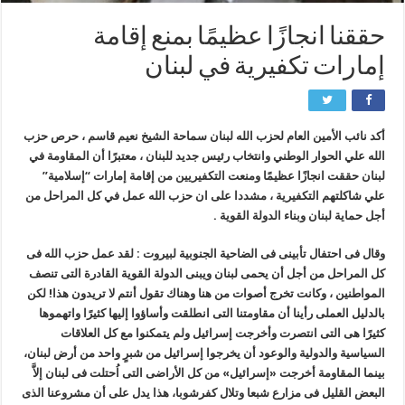
حققنا انجازًا عظيمًا بمنع إقامة
إمارات تكفيرية في لبنان
أكد نائب الأمين العام لحزب الله لبنان سماحة الشيخ نعيم قاسم ، حرص حزب
الله علي الحوار الوطني وانتخاب رئيس جديد للبنان ، معتبرًا أن المقاومة في
لبنان حققت انجازًا عظيمًا ومنعت التكفيريين من إقامة إمارات “إسلامية”
علي شاكلتهم التكفيرية ، مشددا على ان حزب الله عمل في كل المراحل من
أجل حماية لبنان وبناء الدولة القوية .
وقال فی احتفال تأبینی فی الضاحیة الجنوبیة لبیروت : لقد عمل حزب الله فی
کل المراحل من أجل أن یحمی لبنان ویبنی الدولة القویة القادرة التی تنصف
المواطنین ، وکانت تخرج أصوات من هنا وهناك تقول أنتم لا تریدون هذا! لکن
بالدلیل العملی رأینا أن مقاومتنا التی انطلقت وأساؤوا إلیها کثیرًا واتهموها
کثیرًا هی التی انتصرت وأخرجت إسرائیل ولم یتمکنوا مع کل العلاقات
السیاسیة والدولیة والوعود أن یخرجوا إسرائیل من شبرٍ واحد من أرض لبنان،
بینما المقاومة أخرجت «إسرائیل» من کل الأراضی التی اُحتلت فی لبنان إلاَّ
البعض القلیل فی مزارع شبعا وتلال کفرشوبا، هذا یدل علی أن مشروعنا الذی