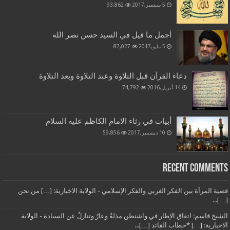
5 سبتمبر,2017
93,862
أجمل ما قيل في السيد حسن نصر الله
5 مايو,2017
87,027
دعاء القرآن قبل التلاوة وعند التلاوة وبعد التلاوة
14 أبريل,2016
74,792
أبيات في رثاء الامام الكاظم عليه السلام
10 ديسمبر,2017
59,856
Recent Comments
قضية المرأة بين الفكر الغربي والفكر الإسلامي - الولاية الاخبارية: […] من نحن
[…]...
الشيخ قاسم: اتفاق الإطار في واشنطن مذلةٌ وعارٌ وتنازلٌ عن السيادة - الولاية
الاخبارية: […] *خطاب القائد […]...