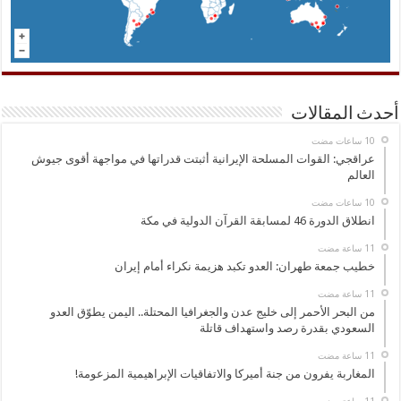
أحدث المقالات
عراقجي: القوات المسلحة الإيرانية أثبتت قدراتها في مواجهة أقوى جيوش
العالم
انطلاق الدورة 46 لمسابقة القرآن الدولية في مكة
خطيب جمعة طهران: العدو تكبد هزيمة نكراء أمام إيران
من البحر الأحمر إلى خليج عدن والجغرافيا المحتلة.. اليمن يطوّق العدو
السعودي بقدرة رصد واستهداف قاتلة
المغاربة يفرون من جنة أميركا والاتفاقيات الإبراهيمية المزعومة!