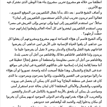
انطلقنا من خلاله هو مشروع تحریر، مشروع بناء هذا الوطن الذی نشترک فیه
مع الآخرین .
و أضاف الشیخ قاسم : بعد ذلك بدأنا بقتال التکفیریین من الموقع السوری ،
فقالوا أنتم تریدون تخریب لبنان لأنکم تستقدمون التکفیریین إلی لبنان؟’
سائلاً: ‘من استقدم التکفیریین إلی لیبیا وإلی تونس وإلی العریش فی مصر؟
ومن استقدم التکفیریین لیفجروا فی کل أنحاء العالم ولیعلنوا إماراتهم حیث
حطَّت أرجلهم؟ .
وأکد الشیخ قاسم أن هؤلاء الجماعة لدیهم مشروع ومشروعهم أن یقتلوا کل
من عداهم، أن یلغوا الحیاة الإنسانیة علی الأرض لمن عداهم، أن یفرضوا
قناعاتهم بقوة القتل والسلاح والدمار، ونحن لا نقبل أن یفرضوا علینا ما
یریدون ولذا قاتلناهم. قاتلناهم دفاعًا، وقاتلناهم من أجل أن نحمی بلدنا،
وقاتلناهم من أجل أن نحمی مقاومتنا، واستطعنا أن نحقق إنجازًا عظیمًا فی
أننا منعنا إقامة إمارات إسلامیة علی شاکلتهم التکفیریة فی لبنان فی مواقع
عدة فی البقاع والشمال، وهذا طبعًا أصبحت أدلته واضحة، تصوروا لو أن هؤلاء
ما زالوا موجودین فی القصیر والقلمون، وکانوا یسرحون ویمرحون، ما الذی
کان قد حصل فی منطقة البقاع؟ وما الذی کان یمکن أن یحصل فی بیروت
والجنوب والشمال والأماکن المختلفة؟ کان لبنان بحالة عدم استقرار أمنی
وسیاسی بل یمکن أن یلتحق بالأزمة السوریة بالکامل فی الدمار والتفجیر
والتخریب، لأن هؤلاء بقدراتهم والدعم الدولی الموجود لدیهم یمکن أن یخربوا
أی مکان یدخلوا إلیه، والحمد لله أوقفناهم عند حدودهم .