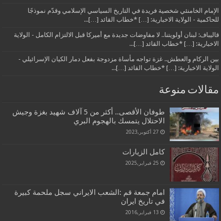
الإمام الخامنئي شخصية فريدة في التاريخ السياسي الإسلامي وقدّم نموذجًا
للحاكمية - الولاية الاخبارية: […] *خطاب القائد […]...
قاليباف: لبنان أولويتنا.. لا مفاوضات جديدة مع أميركا قبل الالتزام الكامل - الولاية
الاخبارية: […] *خطاب القائد […]...
بين الركام والعطش.. غزة تواجه مأساة مزدوجة بفعل دمار الكيان الإسرائيلي -
الولاية الاخبارية: […] *خطاب القائد […]...
مقالات منوعة
طوفان الأقصى.. أكثر من 5 آلاف شهيد بغزة وجيش
الاحتلال يتمسك بالهجوم البري
27 أكتوبر,2023
كامل الزيارات
25 فبراير,2025
امام جمعة قم :الشعب الايراني سجل ملحمة كبيرة
في تاريخ ايران
13 فبراير,2016