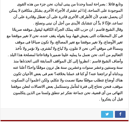
وتابع قائلا : بصراحة لسنا وحدنا من یبنی لبنان، نحن جزء من هذه القوی
الموجودة علی الساحة، إذا لم تشترك الأجزاء الأخری بشکل متکافئ لا یمکن
أن یحصل تقدم، لأن الأطراف الأخری قادرة علی أن تعطل وقادرة علی أن
تساعد، فإذًا لا بدَّ أن تتشابك الأیدی من أجل أن نبنی ونصلح .
وقال الشیخ قاسم : ان حزب الله یملک الجرأة الکافیة لیقول موقفه صریحًا
فی کل المحطات التی یعیش فیها، وما یقوله یقف عنده، نحن لا نغیر موقفنا مع
تغیر الأوضاع، ولا نغیر موقفنا مع تغیر المصالح، ولا نکون صباحًا فی موقف
ومساءً فی موقفٍ آخر، نحن لا نتلون، ولا نُباع ولا نُشتری، ولا نؤمر ولا نأخذ
التعالیم من أحد، نحن نعمل ما یملیه علینا ضمیرنا وقناعاتنا لمصلحة هذا البلد .
وأضاف الشیخ قاسم : انظروا إلی کل المواقف السابقة التی اتخذناها منذ
سنة وسنتین وعشر سنوات وعشرین سنة هل ترون موقفًا واحدًا أعلنا عنه
وبدلناه أو تراجعنا عنه؟ أو کنا قد عملنا بخلافه؟ نعم فی بعض الأحیان تکون
هناك أوضاع تتطلب موقفًا معینًا نصمت ولا نتکلم، ولکن اعلموا أن السکوت
موقف، فنحن نحتاج إلی فترة لنتأمل ونستکمل بعض الاتصالات لنعلن موقفنا
النهائی من أی قضیة، نحن جماعة نفکر ثم ننطق ولسنا من الذین یتکلمون
قبل أن یفکروا .