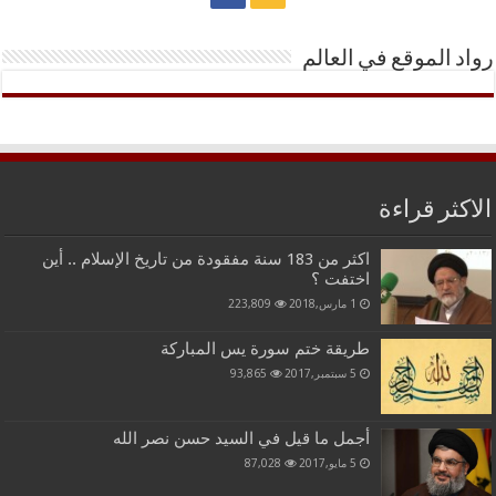
رواد الموقع في العالم
الاكثر قراءة
اكثر من 183 سنة مفقودة من تاريخ الإسلام .. أين
اختفت ؟
1 مارس,2018
223,809
طريقة ختم سورة يس المباركة
5 سبتمبر,2017
93,865
أجمل ما قيل في السيد حسن نصر الله
5 مايو,2017
87,028