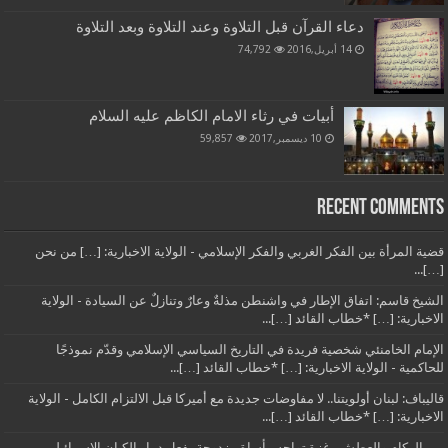
دعاء القرآن قبل التلاوة وعند التلاوة وبعد التلاوة
14 أبريل,2016
74,792
أبيات في رثاء الامام الكاظم عليه السلام
10 ديسمبر,2017
59,857
Recent Comments
قضية المرأة بين الفكر الغربي والفكر الإسلامي - الولاية الاخبارية: […] من نحن
[…]...
الشيخ قاسم: اتفاق الإطار في واشنطن مذلةٌ وعارٌ وتنازلٌ عن السيادة - الولاية
الاخبارية: […] *خطاب القائد […]...
الإمام الخامنئي شخصية فريدة في التاريخ السياسي الإسلامي وقدّم نموذجًا
للحاكمية - الولاية الاخبارية: […] *خطاب القائد […]...
قاليباف: لبنان أولويتنا.. لا مفاوضات جديدة مع أميركا قبل الالتزام الكامل - الولاية
الاخبارية: […] *خطاب القائد […]...
بين الركام والعطش.. غزة تواجه مأساة مزدوجة بفعل دمار الكيان الإسرائيلي -