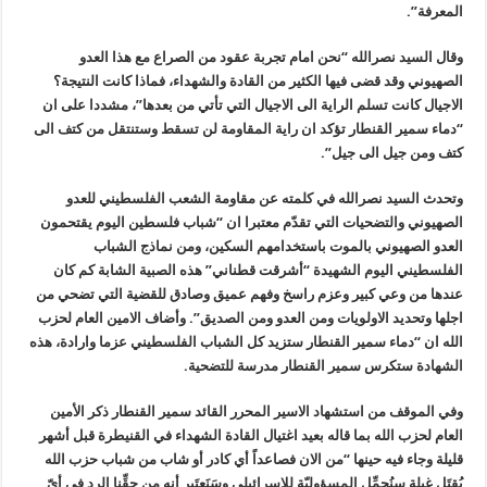
المعرفة”.
وقال السيد نصرالله “نحن امام تجربة عقود من الصراع مع هذا العدو
الصهيوني وقد قضى فيها الكثير من القادة والشهداء، فماذا كانت النتيجة؟
الاجيال كانت تسلم الراية الى الاجيال التي تأتي من بعدها”، مشددا على ان
“دماء سمير القنطار تؤكد ان راية المقاومة لن تسقط وستنتقل من كتف الى
كتف ومن جيل الى جيل”.
وتحدث السيد نصرالله في كلمته عن مقاومة الشعب الفلسطيني للعدو
الصهيوني والتضحيات التي تقدّم معتبرا ان “شباب فلسطين اليوم يقتحمون
العدو الصهيوني بالموت باستخدامهم السكين، ومن نماذج الشباب
الفلسطيني اليوم الشهيدة “أشرقت قطناني” هذه الصبية الشابة كم كان
عندها من وعي كبير وعزم راسخ وفهم عميق وصادق للقضية التي تضحي من
اجلها وتحديد الاولويات ومن العدو ومن الصديق”. وأضاف الامين العام لحزب
الله ان “دماء سمير القنطار ستزيد كل الشباب الفلسطيني عزما وارادة، هذه
الشهادة ستكرس سمير القنطار مدرسة للتضحية.
وفي الموقف من استشهاد الاسير المحرر القائد سمير القنطار ذكر الأمين
العام لحزب الله بما قاله بعيد اغتيال القادة الشهداء في القنيطرة قبل أشهر
قليلة وجاء فيه حينها “من الان فصاعداً أي كادر أو شاب من شباب حزب الله
يُقتَل غيلة سنُحمِّل المسؤوليّة للاسرائيلي وسَنَعتَبِر أنه من حقِّنا الرد في أيّ