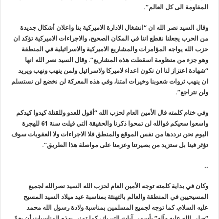
المقاومة الى كل العالم”.
وقال السيد نصر الله ان “انشغال الادارة الاميركية بنا واعلان أشكال جديدة
من الحرب يجعلنا نقطع اننا في المكان الصحيح، والاجراءات الاميركية تؤكد ان
حزب الله يواجه المؤامرات والمشاريع الاميركية والاسرائيلية في المنطقة
وهو جزء من منظومة اسقطت هذه المشاريع”. وقال السيد نصر الله انها
“شهادة اعتزاز لنا ان نكون اعداء لاميركا ولاسرائيل ولمن ينهب ونهب ويريد
ان ينهب ثروات شعوبنا وخيرات امتنا، وفي هذه المعركة لن نخضع لن نستسلم
ولن نتراجع”.
وفي ختام كلمته قال الأمين العام لحزب الله “أقول للعدو وللقتلة كيدوا كيدكم
واسعوا سعيكم فوالله لن تمحوا ذكرنا والحقيقة التي قيلت سنة 61 للهجرة
اليوم نحن نرددها من نفس الموقع والمنطق فلا الاجراءات ولا العقوبات سوف
تؤثر فينا بل ستزيد من بصيرتنا وعزمنا على مواصلة هذا الطريق”.
..
وكان في بداية كلمته توجه الأمين العام لحزب الله السيد نصرالله لجميع
المسيحيين في المنطقة والعالم بالتهنئة بمناسبة عيد ميلاد السيد المسيح
عليه السلام، كما توجه لجميع المسلمين بمناسبة ولادة رسول الله محمد
“صلى الله عليه وآله” بأسمى آيات التبريك، كما تمنى بهذه المناسبات أن يعمّ