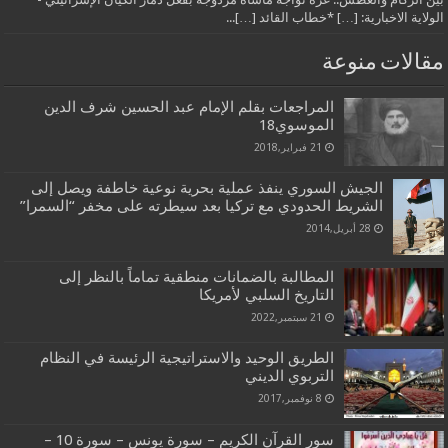
الولاية الاخبارية: […] *خطاب القائد […]...
مقالات منوعة
المراجعات بقلم الإمام عبد الحسين شرف الدين
الموسوي18
21 فبراير,2018
الجيش السوري ينفذ عملية بحرية نوعية خاطفة ويصل إلى
الشريط الحدودي مع تركيا بعد سيطرته على مخفر “السمرا”
28 أبريل,2014
المطالبة بالضمانات منطقية تماماً بالنظر إلى
التاريخ السلبي لأمريكا
21 سبتمبر,2022
الطريق الوحيد والاستراتيجية الرئيسة في النظام
التربوي الديني
8 نوفمبر,2017
سور القرآن الكريم – سورة يونس – سورة 10 –