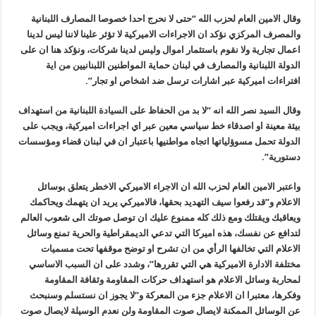
وقال الامين العام لحزب الله “حتى لا نحرج احدا خصوصا المصارف اللبنانية
والمصرف المركزي نؤكد ان الاجراءات الاميركية لا تؤثر علينا لاننا ليس لدينا
اعمال تجارية ولا نقوم باستثمار اموال وليس لدينا شركات، ونؤكد هنا ان على
الدولة اللبنانية والمصارف في لبنان حماية المواطنين اللبنانيين من اية
افتراءات اميركية عبر اشارات ترسل ضد اشخاص او تجار”.
وقال السيد نصر الله انه “لا بد من الحفاظ على السيادة اللبنانية من استهداف
بيئة معينة او اصدقاء خط سياسي معين عبر اي اجراءات اميركية، ويجب على
الدولة تحمل مسوؤلياتها اتجاه مواطنيها باعتبار ان في لبنان قضاء ومؤسسات
دستورية”.
واعتبر الامين العام لحزب الله ان الاجراء الاميركي الاخطر يتعلق بوسائل
الاعلام و”قد رفعوا سيف التهديد بحقها، فالاميركي يريد ان يتهمك ويحاكمك
ويعاقبك ويقتلك ومع ذلك كله ممنوع عليك ان توصل صوتك الى شعوب العالم
لتدافع عن نفسك، هذه اميركا التي تدعي الديمقراطية والحرية تمنع وسائل
الاعلام التي تخالفها الرأي من ان تشرح او توضح موقفها تحت مسميات
مختلفة الادارة الاميركية هي التي تقررها”، وشدد على ان السبب الاساسي
لمحاربة وسائل الاعلام هو استهداف حركات المقاومة وثقافة المقاومة
وفكرها، معتبرا ان الاعلام جزء من المعركة و”لا يجوز ان نستسلم وسنبحث
عن الوسائل الممكنة لايصال صوت المقاومة ولن نعدم الوسيلة لايصال صوت