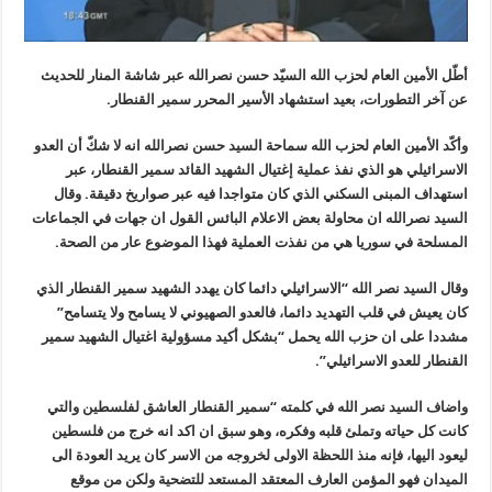
أطّل الأمين العام لحزب الله السيّد حسن نصرالله عبر شاشة المنار للحديث
عن آخر التطورات، بعيد استشهاد الأسير المحرر سمير القنطار.
وأكّد الأمين العام لحزب الله سماحة السيد حسن نصرالله انه لا شكّ أن العدو
الاسرائيلي هو الذي نفذ عملية إغتيال الشهيد القائد سمير القنطار، عبر
استهداف المبنى السكني الذي كان متواجدا فيه عبر صواريخ دقيقة. وقال
السيد نصرالله ان محاولة بعض الاعلام البائس القول ان جهات في الجماعات
المسلحة في سوريا هي من نفذت العملية فهذا الموضوع عار من الصحة.
وقال السيد نصر الله “الاسرائيلي دائما كان يهدد الشهيد سمير القنطار الذي
كان يعيش في قلب التهديد دائما، فالعدو الصهيوني لا يسامح ولا يتسامح”
مشددا على ان حزب الله يحمل “بشكل أكيد مسؤولية اغتيال الشهيد سمير
القنطار للعدو الاسرائيلي”.
واضاف السيد نصر الله في كلمته “سمير القنطار العاشق لفلسطين والتي
كانت كل حياته وتملئ قلبه وفكره، وهو سبق ان اكد انه خرج من فلسطين
ليعود اليها، فإنه منذ اللحظة الاولى لخروجه من الاسر كان يريد العودة الى
الميدان فهو المؤمن العارف المعتقد المستعد للتضحية ولكن من موقع