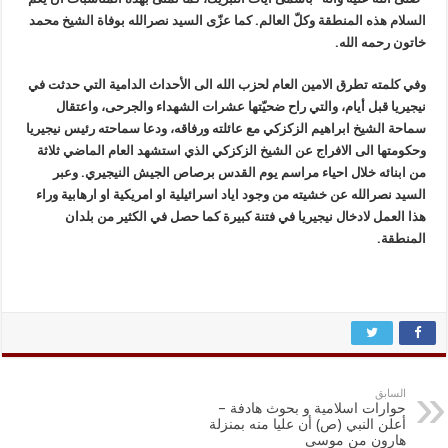
السلام هذه المنطقة وكلّ العالم. كما عزّى السيد نصرالله بوفاة الشيخ محمد
خاتون رحمه الله.
وفي كلمته تطرق الامين العام لحزب الله الى الأحداث الدامية التي حدثت في
نيجيريا قبل أيام، والتي راح ضحيّتها عشرات الشهداء والجرحى، واعتقال
سماحة الشيخ ابراهيم الزكزكي مع عائلته ورفاقه، ودعا سماحته رئيس نيجيريا
وحكومتها الى الافراج عن الشيخ الزكزكي الذي استشهد العام الماضي ثلاثة
من ابنائه خلال احياء مراسم يوم القدس برصاص الجيش النيجيري. وعبر
السيد نصرالله عن خشيته من وجود اياد اسرائيلية او امريكية او ارهابية وراء
هذا العمل لادخال نيجيريا في فتنة كبيرة كما حصل في الكثير من بلدان
المنطقة.
السابق
حوارات اسلامية و بحوث هادفة –
أعلن النبي (ص) أن عليا منه بمنزلة
هارون من موسى