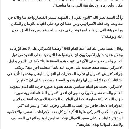
مكان وأي زمان وبالطريقة التي نراها مناسبة”.
وأكّد السيد نصر الله “اليوم نقول ان الشهيد سمير القنطار واحد منا وقائد في
مقاومتنا وقد قتله الاسرائيلي ومن حقنا ان نرد على اغتياله بالزمان والمكان
وبالطريقة التي نراها مناسبة ونحن في حزب الله سنمارس هذا الحق بعون
الله وتوفيقه”.
وقال السيد نصر الله انه “منذ العام 1995 وضعنا الاميركي على لائحة الإرهاب
وخلال عقود حاول الاميركيون ان يفرضوا هذا التوصيف على العديد من دول
العالم ولم ينجحوا حتى الآن في تثبيت هذه الصفة علينا” وأضاف “اليوم يحاول
الاميركي تثبيت صفة جديدة على حزب الله بانه “منظمة اجرامية” ترتكب
جرائم كتبييض الاموال او تجارة المخدرات او التجارة بالبشر، وهذه بالتأكيد هي
اشاعات كاذبة لا اساس لها وعارية من الصحة”، مشددا على ان “الاتهام
الاميركي الجديد هو اتهام سياسي هدفه تشويه صورة حزب الله امام شعوب
العالم والمنطقة، والاميركي سبق ان انفق الاموال الطائلة لتشويه صورة
حزب الله كحركة مقاومة، كما ان الولايات المتحدة الاميركية أنفقت ملايين
الدولارات لايجاد حاجز بين الشباب اللبناني وحزب الله”، واعتبر انه “في
مواجهة الكذب الاميركي علينا التأكيد ان كل هذه الاجراءات النفسية والاعلامية
لن تؤثر علينا، اما على صعيد الاموال نؤكد انه ليس لدينا ودائع في المصارف
ولا ننقل اموالنا بهذه الطريقة”.