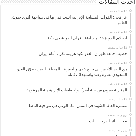
أحدث المقالات
عراقجي: القوات المسلحة الإيرانية أثبتت قدراتها في مواجهة أقوى جيوش
العالم
انطلاق الدورة 46 لمسابقة القرآن الدولية في مكة
خطيب جمعة طهران: العدو تكبد هزيمة نكراء أمام إيران
من البحر الأحمر إلى خليج عدن والجغرافيا المحتلة.. اليمن يطوّق العدو
السعودي بقدرة رصد واستهداف قاتلة
المغاربة يفرون من جنة أميركا والاتفاقيات الإبراهيمية المزعومة!
مسيرة القائد الشهيد في التبيين: بناء الوعي في مواجهة الباطل
‏يوم واحد مضت
بصــــــائر الدرجــــــات
‏يوم واحد مضت