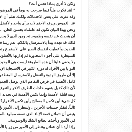
ولكن لا أدري بماذا تحس أنت؟
* لقد فكرت ملياً فيما صرحت به يوماً في الموضو
وقد عثرت على بعض الاحتمالات ولكنك تعلم أن الا
عنا الغموض ويرفع الاحتمالات برأي واحد والأفضل
ونحن بهذا البيان نكون قد عاملناه بحسن الظن..
أن يتحدث عن نفسه وطموحاته. ومن الذي لا يحب
لذلك قد تجده يبدأ بالاسترسال بالكلام، نعم ربما 
للحديث وأعطيت لنفسك الصبر على الاستماع وتس
للسيطرة على أجواء المحاورة ثم إدارتها بالأسلو
ولا يخفى علينا أن هذه الطريقة ليست هي الوحي
النوايا بين الأفراد له دوره الكبير في الاستجابة الإي
إلا أن طريق الهدوء والتعقل والاسترسال المنطقي
كامل الأهمية في فرض التفاهم الذي يوصل الجميع 
لأن ذلك كفيل بتفهم حاجات الطرف الآخر والتعرف ع
وبينه قليلة الأهمية وإنما تكمن الأهمية في تحديد ا
كل شيء أين تكمن المصالح وأين تكمن الأضرار؟
ثالثاً: لنقدّر حسنات الآخرين.. ولننظر إلى الأمور بإي
ينبغي أن نتماثل قصة الإناء الذي نصفه مملوء بالما
في الأمور ونأخذها بطابع الشك والوسوسة..
وإذا أردنا أن نتفائل وننظر إلى الأمور من زوايا ال