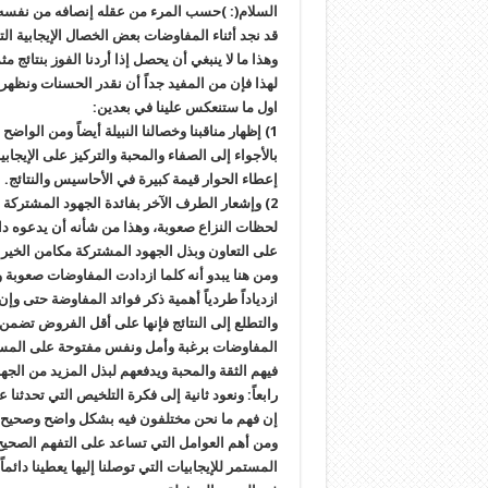
السلام(: )حسب المرء من عقله إنصافه من نفسه.. 
قد نجد أثناء المفاوضات بعض الخصال الإيجابية الت
وهذا ما لا ينبغي أن يحصل إذا أردنا الفوز بنتائج مث
لهذا فإن من المفيد جداً أن نقدر الحسنات ونظهرها 
اول ما ستنعكس علينا في بعدين:
1) إظهار مناقبنا وخصالنا النبيلة أيضاً ومن الوا
بالأجواء إلى الصفاء والمحبة والتركيز على الإيجاب
إعطاء الحوار قيمة كبيرة في الأحاسيس والنتائج.
2) وإشعار الطرف الآخر بفائدة الجهود المشتركة
لحظات النزاع صعوبة، وهذا من شأنه أن يدعوه دائم
على التعاون وبذل الجهود المشتركة مكامن الخير
ومن هنا يبدو أنه كلما ازدادت المفاوضات صعوبة و
ازدياداً طردياً أهمية ذكر فوائد المفاوضة حتى وإ
والتطلع إلى النتائج فإنها على أقل الفروض تضمن 
المفاوضات برغبة وأمل ونفس مفتوحة على المستق
فيهم الثقة والمحبة ويدفعهم لبذل المزيد من الجه
رابعاً: ونعود ثانية إلى فكرة التلخيص التي تحدثنا
إن فهم ما نحن مختلفون فيه بشكل واضح وصحيح يع
ومن أهم العوامل التي تساعد على التفهم الصحيح ا
المستمر للإيجابيات التي توصلنا إليها يعطينا دائما