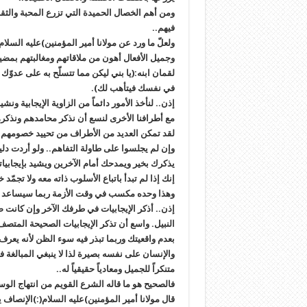
ومن أهم الخصال الحميدة التي تزرع المحبة والثق
فيهم..
ولعلّ ما ورد عن مولانا أمير المؤمنين)عليه السل
وجميل الأفعال أهون من ملاقاتهم ومغالبتهم بمضي
لقمان ابنه:(يا بني ليكن مما تتسلّح به على عدوّك 
في نفسك فيتأهب لك).
إذن.. لنأخذ الأمور دائماً من الزاوية الإيجابية و
مع أطرافنا الأخرى لنسع أن نذكر محامدهم ونذكرهم 
لقد تمكن العديد من الأطراف من تحييد خصومهم
وإن لم يجلسوا على طاولة التفاهم.. ولو أردت دل
يذكرك بخير ويمدحك أمام الآخرين ويشيد بإيجابي
إنك إذا لم تبدأ باتباع الأسلوب ذاته معه ولا تجم
وهذا وحده مكسب في وقت الأزمة ربما سيساعد 
إذن.. أذكر الإيجابيات في طرفك الآخر وإن كانت ض
النبيل. واسع أن تذكر الإيجابيات الصحيحة المتصف ب
بعدم واقعيتك وربما تبذر فيه سوء الظن لأنه ي
والإنسان على نفسه بصيرة لذا لا ينبغي المبالغة ف
متنكراً للجميل ومعادياً حقيقياً له..
فالصحيح هو ما قاله الشرع القويم من انتهاج ا
قال مولانا أمير المؤمنين)عليه السلام(:)الإنصاف 