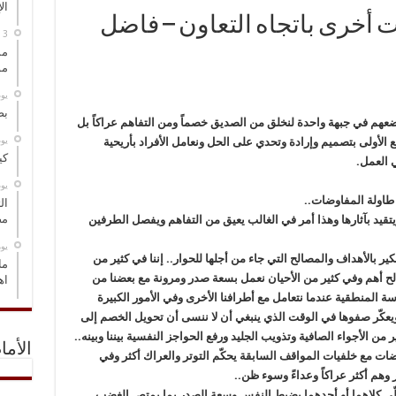
ال
 أخرى باتجاه التعاون – فاضل
مس
مو
‏ي
بص
و نضعهم في جبهة واحدة لنخلق من الصديق خصماً ومن التفاهم عراكاً بل
‏ي
 مع الأولى بتصميم وإرادة وتحدي على الحل ونعامل الأفراد بأريحية
كي
ي العمل.
‏ي
ى طاولة المفاوضات..
ال
مض
تقيد بآثارها وهذا أمر في الغالب يعيق من التفاهم ويفصل الطرفين
‏ي
ر بالأهداف والمصالح التي جاء من أجلها للحوار.. إننا في كثير من
ما
الح أهم وفي كثير من الأحيان نعمل بسعة صدر ومرونة مع بعضنا من
اه
المنطقية عندما نتعامل مع أطرافنا الأخرى وفي الأمور الكبيرة
ء ويعكّر صفوها في الوقت الذي ينبغي أن لا ننسى أن تحويل الخصم إلى
ن الأجواء الصافية وتذويب الجليد ورفع الحواجز النفسية بيننا وبينه..
الأما
ضات مع خلفيات المواقف السابقة يحكّم التوتر والعراك أكثر وفي
وهم أكثر عراكاً وعداءً وسوء ظن..
لتحلّى كلاهما أو أحدهما بضبط النفس وسعة الصدر بما يمتص الغضب