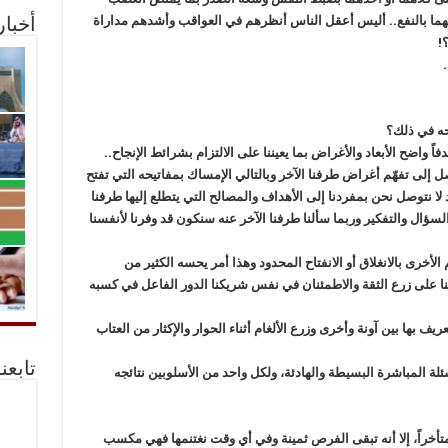
يهما بالنفع.. أليس أعقل الناس أنظرهم في العواقب وأشدهم مداراة
أخبا
!
.
لحه في ذلك؟
اً واضح الأبعاد والأغراض بما يعيننا على الالتزام بشرائط الإنجاح..
 إلى تفهّم أغراض طرفنا الآخر وبالتالي الإمساك بمفاتيحه التي تفتح
 قد لا نتوصل نحن بمفردنا إلى الأهداف والمصالح التي يتطلع إليها طرفنا
ء السؤال والتفكير وربما سألنا طرفنا الآخر عنه سنكون قد وفرنا لأنفسنا
أخرى بالانغلاق أو الانفتاح المحدود وهذا أمر يحسه الكثير من
رتنا على زرع الثقة والاطمئنان في نفس شريكنا الدور الفاعل في كسبه
ريف بها بين آونة وأخرى وزرع الألغام أثناء الحوار والإكثار من العتاب
تابعن
ئلة المباشرة البسيطة والهادئة، ولكل واحد من الأسلوبين نتائجه
 متأخراً، إلا أنه تبقى الفرص ثمينة وفي أي وقت نغتنمها فهي مكسب