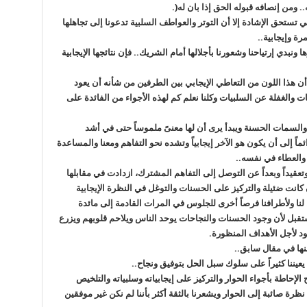
ومن إنصافه قبوله الحق إذا بان له(.
ي تستحق الإشادة إلا أن التوتر والعواطف السلبية تدعونا إلى تجاهلها
مرة وإيجابية..
ونبدي إرتياحنا وشعورنا بأجلالها أمام الشريك.. فإن نتائجها الإيجابية
ضح أن هذا اللون من التعاطي الإيجابي بين الطرفين من شأنه أن يعود
يات والغفلة عن السلبيات وكلنا نعلم كم لهذه الأجواء من الفائدة على
 والسمات الحسنة ويبدأ يرى أن لها معنىً ملموساً حتى في أشد
اً إلى أن يكون هو الآخر إيجابياً وتشده نحو التفاهم ومعنا والمساعدة
 والعطاء في نفسه..
تعقيداً وبعداً عن التوصل إلى التفاهم المشترك، ازدادت في مقابلها
ن كانت ضئيلة والتركيز على الحسنات والتوغل في النظرة الإيجابية
لنا ولأطرافنا فرصاً أخرى للجلوس في المرات القادمة إلى مائدة
بل لأن وجود الحسنات والنجاحات يوحد الناس ويلاحم قلوبهم ويزرع
ود لأجل الأهداف المنظورة.
 عنها في مقال سابق..
يننا كثيراً على سلوك سبل الحل بتوفيق ونجاح..
لإحاطة بأجواء الحوار والتركيز على إيجابياته وسلبياته والتلخيص
ً نظرة صائبة إلى الحوار ويشعرنا بالثقة أكثر بأننا لم نكن غير موفقين