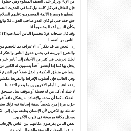
من الإناء ونركز على النصف المملوء وهي خطوة با
فإن للعاقل في كل كلمة نبل كما في الحديث الشري
المطهرة وسيرة الأئمة المعصومين(عليهم السلام) 
حق حقه حتى لو كان العدو صاحب الحق.. فلا نبالغ ف
وكأن الناس أعداءً وخصوماً لنا.
وقد 
الناس من أنفسنا..
إن البعض منا قد يفكر أن الاعتراف بما للخصم من
والشرع الهزيمة في بخس حقوق الناس والتنكر لما
لعلك تعرضت في كثير من الأحيان إلى أناس غير منص
يتحل بها كما إذا أبغضوا أحداً ينسبون له الكثير
بينما في منطق الحكمة والعقل فضلاً عن الشرع لا 
وفي الغالب فإن أسلوب الإفراط والتفريط مكشوف 
يفقد اعتبارنا أمام الآخرين وربما يعدم الثقة بنا.
لا شك أن كل من له فضيلة أو موقف نبيل يستحق ا
العقلاء.. كما أن مدحه والإشادة به يشكل دافعاً قوي
جرّب مرة إمدح شخصاً بصفة إيجابية فيه فإنك ستجد
تعامله مع الآخرين لأن الإنسان بطبعه ميال إلى 
ويحتل مكانة مرموقة في قلوب الآخرين..
بعض الناس يفرضون مكانتهم بين الناس بالإرهاب و
يزرعها بالصفات الحسنة والخصال الحميدة..