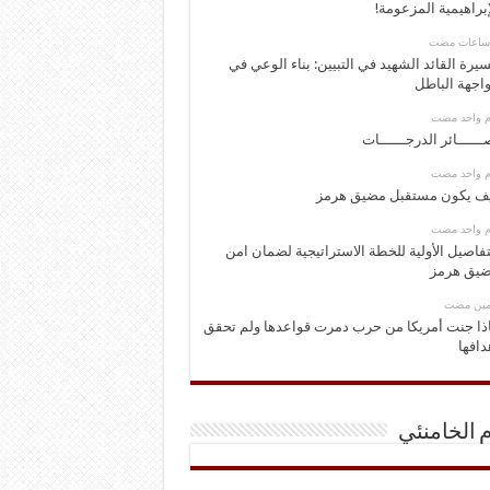
إبراهيمية المزعومة!
يرة القائد الشهيد في التبيين: بناء الوعي في
اجهة الباطل
وم واحد مضت
ــــــائر الدرجــــــات
وم واحد مضت
ف يكون مستقبل مضيق هرمز
وم واحد مضت
تفاصيل الأولية للخطة الاستراتيجية لضمان امن
يق هرمز
ومين مضت
ذا جنت أمريكا من حرب دمرت قواعدها ولم تحقق
دافها
م الخامنئي