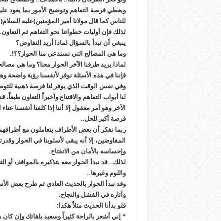
ويعطي فرصة التفاهم وتوضيح الأمور بما يعود عل
للناس كما قال مولانا أمير المؤمنين)عليه السلام(؟
لذلك فإن أوليات خطواتنا نحو التفاهم ثم التعاون.
ينبغي أن تبدأ بالسؤال لماذا أريد التفاوض؟
وما هي المصالح التي تستدعي منا الحوار؟؟!.
لماذا يريد طرفنا الآخر الحوار معنا؟ وما هي مصا
فإننا في هذه الأسئلة نوفر لأنفسنا رؤية واضحة وهدف
وفي نفس الوقت الذي يوفر لنا فرصة ذهبية للتوصل
لنا أبواب التفاهم والاقتناع وأخيراً التعاون طبعاً،
الآخر وهو أمر معقول إلا أننا إذا كلفنا أنفسنا عنا
فرصة أكبر للحل..
ربما نفكر أن بعض الأطراف يتعاملون مع أطرافهم ال
المفاوضين، إلا أنه يبقى لأسلوبنا في الحوار وقد
وإحساسه بالأمان من الانفتاح.
لذلك.. قد نبدأ الحوار معه بتذكيره بالمواقف أو التع
واللوم وغيرها..
وقد نبدأ الحوار بالحديث العادي ثم طرح بعض الأس
وآثاره في الفشل والنجاح.
فلو بدأنا الحديث مثلاً هكذا:
* إني أشعر بالراحة كثيراً وسعيد بلقائك وإن كان