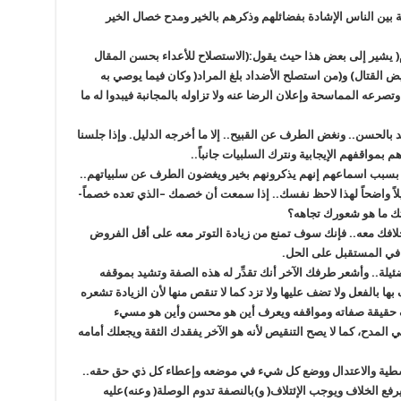
ة بين الناس الإشادة بفضائلهم وذكرهم بالخير ومدح خصال الخير
ام( يشير إلى بعض هذا حيث يقول:(الاستصلاح للأعداء بحسن المقال
ض القتال) و(من استصلح الأضداد بلغ المراد( وكان فيما يوصي به
وتصرعه المماسحة وإعلان الرضا عنه ولا تزاوله بالمجانبة فيبدوا له ما
نشيد بالحسن.. ونغض الطرف عن القبيح.. إلا ما أخرجه الدليل. وإذا جلسنا
بمواقفهم الإيجابية ونترك السلبيات جانباً..
 بسبب اسماعهم إنهم يذكرونهم بخير ويغضون الطرف عن سلبياتهم..
يلاً واضحاً لهذا لاحظ نفسك.. إذا سمعت أن خصمك –الذي تعده خصماً-
اتك ما هو شعورك تجاهه؟
ّد خلافك معه.. فإنك سوف تمنع من زيادة التوتر معه على أقل الفروض
في المستقبل على الحل.
ئيلة.. وأشعر طرفك الآخر أنك تقدِّر له هذه الصفة وتشيد بموقفه
ها بالفعل ولا تضف عليها ولا تزد كما لا تنقص منها لأن الزيادة تشعره
عرف حقيقة صفاته ومواقفه ويعرف أين هو محسن وأين هو مسيء
ي المدح، كما لا يصح التنقيص لأنه هو الآخر يفقدك الثقة ويجعلك أمامه
لوسطية والاعتدال ووضع كل شيء في موضعه وإعطاء كل ذي حق حقه..
يرفع الخلاف ويوجب الإئتلاف( و)بالنصفة تدوم الوصلة( وعنه)عليه