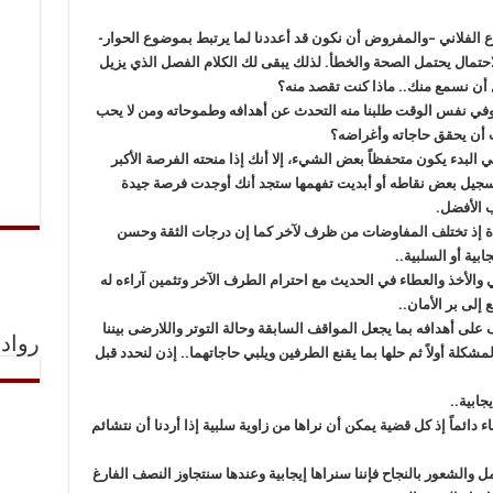
ع الفلاني –والمفروض أن نكون قد أعددنا لما يرتبط بموضوع الحوار-
حتمال يحتمل الصحة والخطأ. لذلك يبقى لك الكلام الفصل الذي يزيل
 أن نسمع منك.. ماذا كنت تقصد منه؟
 وفي نفس الوقت طلبنا منه التحدث عن أهدافه وطموحاته ومن لا يحب
 أن يحقق حاجاته وأغراضه؟
في البدء يكون متحفظاً بعض الشيء، إلا أنك إذا منحته الفرصة الأكبر
جيل بعض نقاطه أو أبديت تفهمها ستجد أنك أوجدت فرصة جيدة
ب الأفضل.
دة إذ تختلف المفاوضات من ظرف لآخر كما إن درجات الثقة وحسن
جابية أو السلبية..
 والأخذ والعطاء في الحديث مع احترام الطرف الآخر وتثمين آراءه له
إلى بر الأمان..
لى أهدافه بما يجعل المواقف السابقة وحالة التوتر واللارضى بيننا
رواد 
لمشكلة أولاً ثم حلها بما يقنع الطرفين ويلبي حاجاتهما.. إذن لنحدد قبل
جابية..
ء دائماً إذ كل قضية يمكن أن نراها من زاوية سلبية إذا أردنا أن نتشائم
أمل والشعور بالنجاح فإننا سنراها إيجابية وعندها سنتجاوز النصف الفارغ