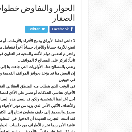
الحوار والتفاوض خطوات
الصفار
Twitter
Facebook
لا داعي لخلط الأوراق ودمج الأفراد بالأزمات.. أ
لنضع للأزمة حساباً وللأفراد حساباً آخراً فنتعامل
واحترام لنضمن دوام الألفة والمحبة ثم التعاون ف
ثانياً: لنركز على المصالح لا المواقف..
ونعني بالمصالح هنا.. الأولويات التي جاءت بنا إل
إن البعض منا قد يؤخذ بحوافز المواقف القديمة وي
في جبهتين.
في الوقت الذي يتطلب منه المنطق العقلاني التفكي
الأحيان نتناسى الخلافات أو نصبر على الأذى لمص
أجل أغراضنا الشخصية ولكن قد ننسى هذه السياسة 
والأهداف الأكبر، الأمر الذي يزيد من توتر الأجوا
صديق والصديق إلى حليف متعاون تحتاج إلى الكثير م
لقد أثبتت التجارب العديدة أن الدخول في المفاو
عاقبة الأمر ربما تخرج الأطراف من جلسات الحوار 
ولو فكر الطرفان دائماً.. بالأهداف.. والمصالح 