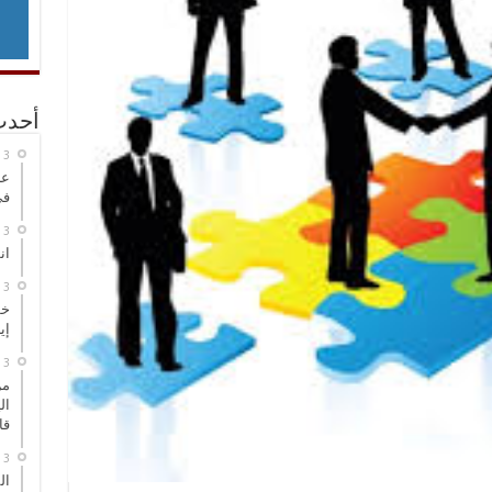
أحدث
عر
في
انطلاق
خط
إي
من
ال
قا
ال