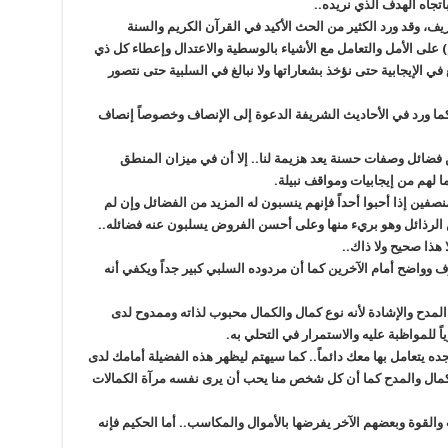
تجاه الهدف الذي نريده..
ف، وقد ورد الكثير من الحث الأكيد في القرآن الكريم والسنة
على الأمل والتعامل مع الأشياء بالوسطية والاعتدال وإعطاء كل ذي
ي الإيجابية حتى نؤخذ بشعاراتها ولا نبالغ في السلبية حتى نتصور
قال سبحانه:)ولا تبخسوا الناس أشياءهم((1) كما ورد في الأحاديث الشريفة الدعوة إلى الإنصاف وخصوصاً إنصاف
 فضائل وصفات حسنة يعد هزيمة لنا.. إلا أن في ميزان المنطق
 لهم من إيجابيات ومواقف نبيلة.
فين إذا أحبوا أحداً فإنهم ينسبون له المزيد من الفضائل وإن لم
 من الرذائل وهو بريء منها وعلى أحسن الفروض يسلبون عنه فضائله..
هذا صحيح ولا ذاك..
وواضح أمام الآخرين كما أن مردوده السلبي كبير جداً ويكفي أنه
لمدح والإشادة لأنه نوع كمال والكمال محبوب لذاته وممدوح لدى
اً للمواظبة عليه والاستمرار في التحلي به.
ه يتعامل بها معك دائماً.. كما سيهتم ليظهر هذه الفضيلة أمامك لدى
الكمال والمدح كما أن كل شخص منا يحب أن يرى نفسه مرآة الكمالات
القوة وبعضهم الآخر يفرضها بالأموال والمكاسب.. أما الحكيم فإنه