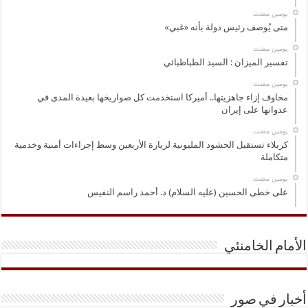
‏يومين مضت
متى يُوصف رئيس دولة بأنه «غبي»
‏يومين مضت
تفسير الميزان : السيد الطباطبائي
‏يومين مضت
مخاوف إزاء جاهزيتها.. أميركا استخدمت كل صواريخها بعيدة المدى في
عدوانها على إيران
‏يومين مضت
كربلاء تستقبل الحشود المليونية لزيارة الأربعين وسط إجراءات أمنية وخدمية
متكاملة
‏يومين مضت
على خطى الحسين (عليه السلام) د. أحمد راسم النفيس
الأمام الخامنئي
أخبار في صور