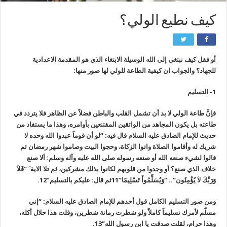
كيف نطيع الولي؟
أو فقل كيف نبتغي إلى الله الوسيلة الابتغاء الذي هو المقدمة الاعدادية
للجهاد؟ والجواب ان كيفية الطاعة للولي لها صور منها:
1- التسليم
فإنّ‏َ طاعة الولي لا بد أن تشمل القلب والباطن فضلاً عن الظاهر فلا يتردد في
طاعته بل يكون المجاهد من الواثقين المقتنعين بأوامره، وهذا ما يستفاد من
حديث للإمام الصادق‏ عليه السلام قال فيه: “لو أن قوماً عبدوا الله وحده لا
شريك له وأقاموا الصلاة واتوا الزكاة، وحجوا البيت وصاموا شهر رمضان ثم
قالوا لشي‏ء صنعه الله أو صنعه رسوله صلى الله عليه وآله وسلم: ألا صنع
خلاف الذي صنع؟ أو وجدوا من قلوبهم لكانوا بذلك مشركين، ثم تلا الاية َ “فَلاَ
وَرَبِّكَ لاَ يُؤْمِنُون”.. “وَيُسَلِّمُواْ تَسْلِيمًا”11ثم قال: عليكم بالتسليم”12.
ومن صور التسليم الكامل قول أحدهم للإمام الصادق‏ عليه السلام: “إني
مسلّم لأمرك تسليماً كاملاً ولو شطرت رمانة شطرين، وقلت هذا حلال أكله،
وهذا حرام، لقلت صدقت يا ابن رسول الله”13.