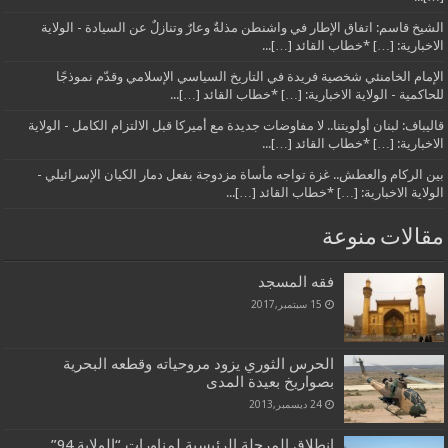
الشيخ قاسم: اتفاق الإطار في واشنطن مذلةٌ وعارٌ وتنازلٌ عن السيادة - الولاية
الاخبارية: […] *خطاب القائد […]...
الإمام الخامنئي شخصية فريدة في التاريخ السياسي الإسلامي وقدّم نموذجًا
للحاكمية - الولاية الاخبارية: […] *خطاب القائد […]...
قاليباف: لبنان أولويتنا.. لا مفاوضات جديدة مع أميركا قبل الالتزام الكامل - الولاية
الاخبارية: […] *خطاب القائد […]...
بين الركام والعطش.. غزة تواجه مأساة مزدوجة بفعل دمار الكيان الإسرائيلي -
الولاية الاخبارية: […] *خطاب القائد […]...
مقالات منوعة
فقه المسجد
15 سبتمبر,2017
الحرس الثوري يزود مروحياته وقطعه البحرية
بصواريخ بعيدة المدى
24 ديسمبر,2013
انطلاق المرحلة الرئيسية لمناورات “الولاية 94”