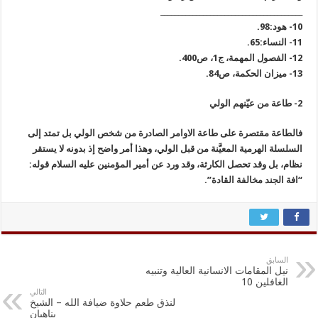
________________________________________
10- هود:98.
11- النساء:65.
12- الفصول المهمة، ج‏1، ص‏400.
13- ميزان الحكمة، ص‏84.
2- طاعة من عيّنهم الولي
فالطاعة مقتصرة على طاعة الاوامر الصادرة من شخص الولي بل تمتد إلى
السلسلة الهرمية المعيَّنة من قبل الولي، وهذا أمر واضح إذ بدونه لا يستقر
نظام، بل وقد تحصل الكارثة، وقد ورد عن أمير المؤمنين عليه السلام قوله:
“افة الجند مخالفة القادة”.
السابق
نيل المقامات الانسانية العالية وتنبيه
الغافلين 10
التالي
لنذق طعم حلاوة ضيافة الله – الشيخ
بناهيان