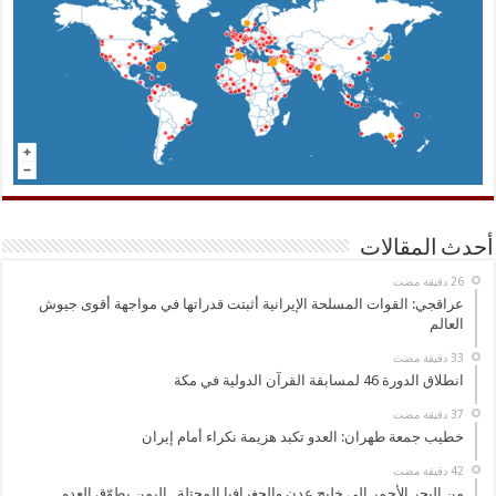
أحدث المقالات
عراقجي: القوات المسلحة الإيرانية أثبتت قدراتها في مواجهة أقوى جيوش
العالم
انطلاق الدورة 46 لمسابقة القرآن الدولية في مكة
خطيب جمعة طهران: العدو تكبد هزيمة نكراء أمام إيران
من البحر الأحمر إلى خليج عدن والجغرافيا المحتلة.. اليمن يطوّق العدو