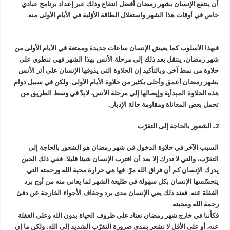
أن ينتفع الإنسان بشهر رمضان أفضل انتفاع وذلك عبر إعداد برنامج عبادي
خاص في أوقات هذا الشهر واستغلال الطاقة الأوّلية في الأيام الأولى منه.
فبهذا الأسلوب كما يعيش الإنسان ساعات جديدة وممتعة في الأيام الأولى من
شهر رمضان، ينتقل بعد ذلك إلى مرحلة الأنس بهذا الشهر فهي تنطوي على
حلاوة من نمط آخر. وبالتأكيد إن الحلاوة التي يذوقها الإنسان على أثر الأنس
بشهر رمضان أعمق وأحلى بكثير من حلاوة الأيام الأولى. ولكن في سبيل دوام
هذه الحلاوة المبدأية وإيصالها إلى مرحلة الأنس، لابدّ في وسط الطريق من
تحمل بعض المعاناة ومقاومة حالة الإدبار.
2ـ الشعور بالحاجة إلى التقرّب
السبب الآخر في حلاوة الدخول في شهر رمضان هو الشعور بالحاجة إلى
التقرّب، والتي لا تدرك إلا بعد أن اقترب الإنسان شيئا قليلا. ففي ذلك الحين
يدرك الإنسان كم أن فراق الله مرّ. فها هي حرارة محبة الله ورحمته التي
يتحسّسها الإنسان بكل سهولة في طليعة الشهر لما يعاني منه من أوج برد
الغفلة عنه. فعند ذلك يعي الإنسان مدى برد وجفاف الأجواء الخارجة عن دفئ
رحمة الله ومحبته.
فكأننا في خارج شهر رمضان نعتاد على ظروف الحياة بدون الله وعلى الغفلة
عنه، أو على الأقل لا نشعر بمدى ضرورة التقرّب الشديد إلى الله. ولكن ما إن