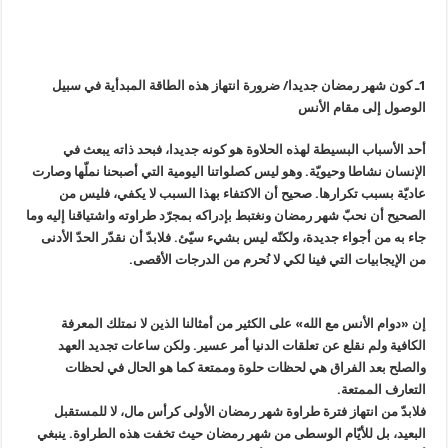
1ـ كون شهر رمضان جديدا/ ضرورة انتهاز هذه الطاقة المبدأية في سبيل
الوصول إلى مقام الأنس
أحد الأسباب البسيطة لهذه الحلاوة هو كونه جديدا، فبحد ذاته يبعث في
الإنسان نشاطا وحيويّة. وهو ليس كصلواتنا اليومية التي أصبحنا نملّها وصارت
عاديّة بسبب تكرارها. صحيح أن الاكتفاء بهذا السبب لا يكفي، فليس من
الصحيح أن نحبّ شهر رمضان ونغتبط بإدراكه بمجرّد طراوته واشتياقنا إليه وما
جاء به من أجواء جديدة، ولكنّه ليس بشيء سيّئ. فلابدّ أن نقدّر الحدّ الأدنى
من الإيجابيات التي فينا لكي لا نُحرم من الدرجات الأقصى.
إن «دوام الأنس مع الله» على الكثير من أمثالنا الذين لا نمتلك المعرفة
الكافية ولم نقلع عن تعلقات الدنيا أمر عسير. ولكن ساعات تجديد العهد
والصلح بعد الفراق هي لحظات حلوة وممتعة كما هو الحال في لحظات
التعارف الممتعة.
فلابدّ من انتهاز فترة طراوة شهر رمضان الأولى كرأس مال، لا للمستقبل
البعيد، بل للأيّام الوسطى من شهر رمضان حيث تخفت هذه الطراوة. ينبغي