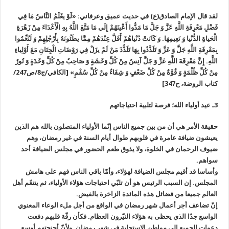
لقد قال الإمام الصادق(ع) في حديث عميق وعرفاني: «لَوْ يعْلَمُ النَّاسُ مَا فِي
فَضْلِ مَعْرِفَةِ اللَّهِ عَزَّ وَ جَلَّ مَا مَدُّوا أَعْينَهُمْ إِلَي مَا مَتَّعَ اللَّهُ بِهِ الْأَعْدَاءَ مِنْ زَهْرَةِ
الْحَياةِ الدُّنْيا وَ نَعِيمِهَا. وَ کَانَتْ دُنْياهُمْ أَقَلَّ عِنْدَهُمْ مِمَّا يطَئُونَهُ بِأَرْجُلِهِمْ وَ لَنُعِّمُوا
بِمَعْرِفَةِ اللَّهِ جَلَّ وَ عَزَّ وَ تَلَذَّذُوا بِهَا تَلَذُّذَ مَنْ لَمْ يزَلْ فِي رَوْضَاتِ الْجِنَانِ مَعَ أَوْلِياءِ
اللَّهِ. إِنَّ مَعْرِفَةَ اللَّهِ عَزَّ وَ جَلَّ آنِسٌ مِنْ کُلِّ وَحْشَةٍ وَ صَاحِبٌ مِنْ کُلِّ وَحْدَةٍ وَ نُورٌ
مِنْ کُلِّ ظُلْمَةٍ وَ قُوَّةٌ مِنْ کُلِّ ضَعْفٍ وَ شِفَاءٌ مِنْ کُلِّ سُقْمٍ» [الكافي/ج8/ص247/
کتاب الروضة، ح347]
3ـ عيد أولياء الله؛ فرصة لتلبية احتياجاتهم
حقيقة الأمر هي أن من بين جميع الناس إنّما الأولياء المتصلون بالله هم الذين
يعيشون ضيافة عامرة في قلوبهم طوال أيام السنة في غير رمضان، وهم
ضيوف الرحمان في الخلوة، ولا يذوق طعم الحضور في مجلس الضيافة أحد
سواهم.
وأساسا قد أقيم مجلس الضيافة لهؤلاء، وأمّا باقي الناس فهم على هامش
المجلس. إن السبب الرئيس هو أن تلبّي احتياجات هؤلاء الأولياء، ثم يتنعّم أهل
العالم جميعا من فضائل هذه المائدة الزاخرة بالفيض.
إنّ تضاعف أجر أعمال شهر رمضان في الواقع من أجل ملء الوعاء المعنوي
الواسع جدّا الذي يحظى به هؤلاء النيّرون العظام. فكأن رقّة قلبهم دفعت
دعوات الجميع إلى مواطن الاستجابة في شهر رمضان. ولأنّ أجنحتهم أوسع