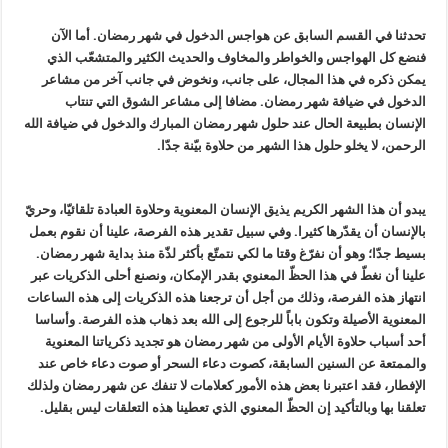
تحدثنا في القسم السابق عن هواجس الدخول في شهر رمضان. أما الآن
فنضع كل الهواجس والخواطر والمخاوف والحديث الكثير والمتشعّب الذي
يمكن ذكره في هذا المجال، على جانب، ونخوض في جانب آخر من مشاعر
الدخول في ضيافة شهر رمضان. مضافا إلى مشاعر الشوق التي تنتاب
الإنسان بطبيعة الحال عند حلول شهر رمضان المبارك والدخول في ضيافة الله
الرحمن، لا يخلو حلول هذا الشهر من حلاوة بيّنة جدّا.
يبدو أن هذا الشهر الكريم يذيق الإنسان المعنوية وحلاوة العبادة تلقائيّا، وحريّ
بالإنسان أن يقدّرها كثيرا. وفي سبيل تقدير هذه الفرصة، علينا أن نقوم بعمل
بسيط جدّا؛ وهو أن نفرّغ وقتا ما لكي نتمتّع بأكثر لذّة منذ بداية شهر رمضان.
علينا أن نغطّ في هذا الحظّ المعنوي بقدر الإمكان، ونصنع أحلى الذكريات عبر
انتهاز هذه الفرصة، وذلك من أجل أن ترجعنا هذه الذكريات إلى هذه الساعات
المعنوية الأصيلة وتكون باباً للرجوع إلى الله بعد ذهاب هذه الفرصة. وأساسا
أحد أسباب حلاوة الأيام الأولى من شهر رمضان هو تجديد ذكرياتنا المعنوية
والممتعة عن السنين السابقة، كصوت دعاء السحر أو صوت دعاء خاص عند
الإفطار، فقد اعتبرنا بعض هذه الأمور كعلامات لا تنفك عن شهر رمضان ولذلك
تعلقنا بها وبالتأكيد إن الحظّ المعنوي الذي تعطينا هذه التعلقات ليس بقليل.