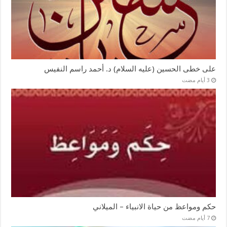
على خطى الحسين (عليه السلام) د. أحمد راسم النفيس
حكم ومواعظ من حياة الانبياء – الميلاني