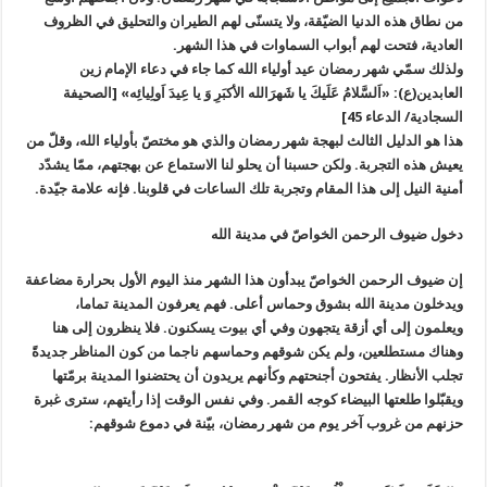
من نطاق هذه الدنيا الضيّقة، ولا يتسنّى لهم الطيران والتحليق في الظروف
العادية، فتحت لهم أبواب السماوات في هذا الشهر.
ولذلك سمّي شهر رمضان عيد أولياء الله كما جاء في دعاء الإمام زين
العابدين(ع): «اَلسَّلامُ عَلَيكَ يا شَهرَالله الأکبَرِ وَ يا عِيدَ اَولِيائِه» [الصحيفة
السجادية/ الدعاء 45]
هذا هو الدليل الثالث لبهجة شهر رمضان والذي هو مختصّ بأولياء الله، وقلّ من
يعيش هذه التجربة. ولكن حسبنا أن يحلو لنا الاستماع عن بهجتهم، ممّا يشدّد
أمنية النيل إلى هذا المقام وتجربة تلك الساعات في قلوبنا. فإنه علامة جيّدة.
دخول ضيوف الرحمن الخواصّ في مدينة الله
إن ضيوف الرحمن الخواصّ يبدأون هذا الشهر منذ اليوم الأول بحرارة مضاعفة
ويدخلون مدينة الله بشوق وحماس أعلى. فهم يعرفون المدينة تماما،
ويعلمون إلى أي أزقة يتجهون وفي أي بيوت يسكنون. فلا ينظرون إلى هنا
وهناك مستطلعين، ولم يكن شوقهم وحماسهم ناجما من كون المناظر جديدةً
تجلب الأنظار. يفتحون أجنحتهم وكأنهم يريدون أن يحتضنوا المدينة برمّتها
ويقبّلوا طلعتها البيضاء كوجه القمر. وفي نفس الوقت إذا رأيتهم، سترى غبرة
حزنهم من غروب آخر يوم من شهر رمضان، بيّنة في دموع شوقهم: