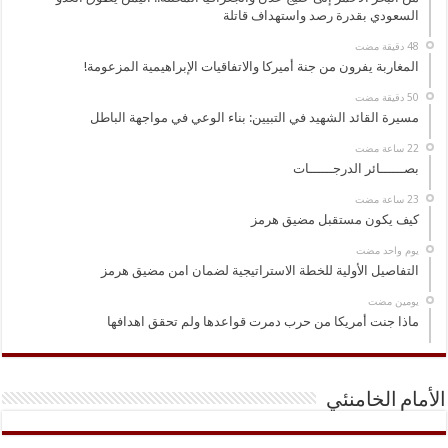
السعودي بقدرة رصد واستهداف قاتلة
المغاربة يفرون من جنة أميركا والاتفاقيات الإبراهيمية المزعومة!
مسيرة القائد الشهيد في التبيين: بناء الوعي في مواجهة الباطل
بصــــــائر الدرجــــــات
كيف يكون مستقبل مضيق هرمز
‏يوم واحد مضت
التفاصيل الأولية للخطة الاستراتيجية لضمان امن مضيق هرمز
‏يومين مضت
ماذا جنت أمريكا من حرب دمرت قواعدها ولم تحقق اهدافها
الأمام الخامنئي