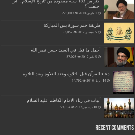
اكثر من 183 سنة مفقودة من تاريخ الإسلام .. أين
اختفت ؟
1 مارس,2018
223,809
طريقة ختم سورة يس المباركة
5 سبتمبر,2017
93,857
أجمل ما قيل في السيد حسن نصر الله
5 مايو,2017
87,025
دعاء القرآن قبل التلاوة وعند التلاوة وبعد التلاوة
14 أبريل,2016
74,792
أبيات في رثاء الامام الكاظم عليه السلام
10 ديسمبر,2017
59,854
Recent Comments