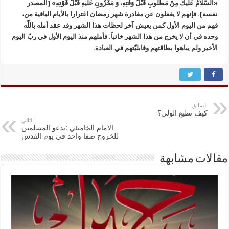
«السَّلَامُ عَلَيكَ مِنْ مَطْلُوبٍ قَبْلَ وَقْتِهِ، وَ مَحْزُونٍ عَلَيهِ قَبْلَ فَوْتِهِ» [المصدر
نفسه]. فإنهم لا يغفلون عن مغادرة شهر رمضان اغترارا بالأيام الباقية من،
فهم من اليوم الأول كمن يعيش آخر لحظات هذا الشهر وقد عقد أمله باللّه
وحده في أن لا يخرج من هذا الشهر خائباً. فأملهم منذ اليوم الأول في ربّ اليوم
الأخير ولم يباهوا بطاقتهم وقابليّتهم في العبادة.
السابق
كيف نطيع الولي؟
التالي
الامام الخامنئي :يدعو المسلمين
للخروج صفا واحد في يوم القدس
مقالات مشابهة