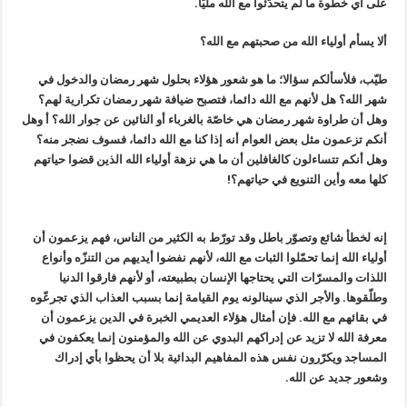
على أي خطوة ما لم يتحدّثوا مع اللّه مليّا.
ألا يسأم أولياء الله من صحبتهم مع الله؟
طيّب، فلأسألكم سؤالا؛ ما هو شعور هؤلاء بحلول شهر رمضان والدخول في
شهر الله؟ هل لأنهم مع الله دائما، فتصبح ضيافة شهر رمضان تكرارية لهم؟
وهل أن طراوة شهر رمضان هي خاصّة بالغرباء أو النائين عن جوار الله؟ أ وهل
أنكم تزعمون مثل بعض العوام أنه إذا كنا مع الله دائما، فسوف نضجر منه؟
وهل أنكم تتساءلون كالغافلين أن ما هي نزهة أولياء الله الذين قضوا حياتهم
كلها معه وأين التنويع في حياتهم؟!
إنه لخطأ شائع وتصوّر باطل وقد تورّط به الكثير من الناس، فهم يزعمون أن
أولياء الله إنما تحمّلوا الثبات مع الله، لأنهم نفضوا أيديهم من التنزّه وأنواع
اللذات والمسرّات التي يحتاجها الإنسان بطبيعته، أو لأنهم فارقوا الدنيا
وطلّقوها. والأجر الذي سينالونه يوم القيامة إنما بسبب العذاب الذي تجرعّوه
في بقائهم مع الله. فإن أمثال هؤلاء العديمي الخبرة في الدين يزعمون أن
معرفة الله لا تزيد عن إدراكهم البدوي عن الله والمؤمنون إنما يعكفون في
المساجد ويكرّرون نفس هذه المفاهيم البدائية بلا أن يحظوا بأي إدراك
وشعور جديد عن الله.