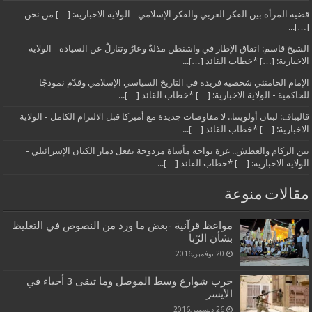
قضية المرأة بين الفكر الغربي والفكر الإسلامي - الولاية الاخبارية: […] من نحن
[…]...
الشيخ قاسم: اتفاق الإطار في واشنطن مذلةٌ وعارٌ وتنازلٌ عن السيادة - الولاية
الاخبارية: […] *خطاب القائد […]...
الإمام الخامنئي شخصية فريدة في التاريخ السياسي الإسلامي وقدّم نموذجًا
للحاكمية - الولاية الاخبارية: […] *خطاب القائد […]...
قاليباف: لبنان أولويتنا.. لا مفاوضات جديدة مع أميركا قبل الالتزام الكامل - الولاية
الاخبارية: […] *خطاب القائد […]...
بين الركام والعطش.. غزة تواجه مأساة مزدوجة بفعل دمار الكيان الإسرائيلي -
الولاية الاخبارية: […] *خطاب القائد […]...
مقالات منوعة
مواعظ قرآنية -بعض ما ورد من النصوص في التغليظ
بشأن الرّبا
20 نوفمبر,2016
حرب شوارع وسط الموصل وما تبقى 3 أحياء في
الأيسر
26 ديسمبر,2016