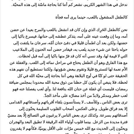
ندخل في هذا الشهر الكريم، نشعر كم أننا كنا بحاجة ماسّة إلى هذه المحبّة.
كالطفل المشغول باللعب، حينما يرى أمه فجأة
نحن كالطفل الحَرِك الذي وإن كان قد انشغل باللعب والمرح بعيدا عن حضن
أمه، وما إن وقعت عينه على أمه، يتذكر عطشه إلى حنانها، فيسرع باكيا إلى
حضنها، ولكن بعد أن اطمأن قليلا في دفئ حنان أمّه، سرعان ما يلتفت إلى
حوله باحثا عن شيء جديد يلعب به، فيغادر حضن أمه الحنون إلى الملاعيب
التي لا قيمة لها، وقد نسي أنه كان قد فرّ منها باكيا إلى أمه قبل لحظات.
مع هذا الفارق وهو أن الطفل يحتاج في مراحل نمائه إلى اللعب. والغفلة عن
الأم نعمة لها لتستريح قليلا وتقوم ببعض شؤونها، ولكننا نستطيع أن نفهم هذه
الحقيقة حتى لو كنّا في أوج البلاهة وهي أننا بحاجة إلى محبّة الله في كل
لحظة، فلا ينبغي أن يكون كل حظنا من ذوق محبة الله محدودا بمجلس ضيافة
رمضان، فليست أي غفلة عن حنان الله بنافعة لنا. وأي لعب يفصلنا عنه فهو
لعب خطر ومدمّر ولابدّ من أخذ مضارّه على مأخذ الجدّ.
ترى بعض الناس ـ وللأسف ـ لا يستأنسون بلقاء أقربائهم وأصدقائهم القدامى
إلا بعد فراق طويل. وعلى العكس، أصحاب القلوب السليمة يحنّون إلى
أصدقائهم بسرعة. وكذلك ترى بعض الناس لا يرغبون في التصالح إلّا بعد مضيّ
فترة مديدة من الزعل. بينما قلوب أولياء الله الرقيقة لا تطيق البعد والهجران
ويحنّون إلى الحديث مع الله خمس مرّات على الأقل يوميّا، فكأنهم لا يقدرون