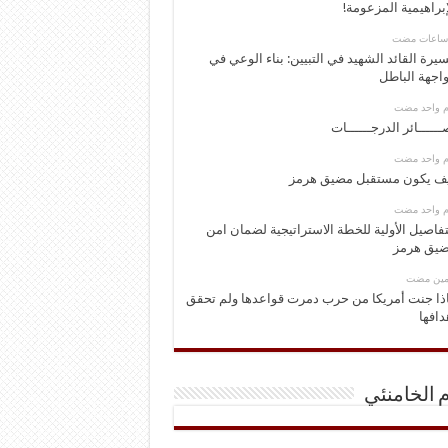
إبراهيمية المزعومة!
يرة القائد الشهيد في التبيين: بناء الوعي في
اجهة الباطل
وم واحد مضت
ــــــائر الدرجــــــات
وم واحد مضت
ف يكون مستقبل مضيق هرمز
وم واحد مضت
تفاصيل الأولية للخطة الاستراتيجية لضمان امن
يق هرمز
ومين مضت
ذا جنت أمريكا من حرب دمرت قواعدها ولم تحقق
دافها
م الخامنئي