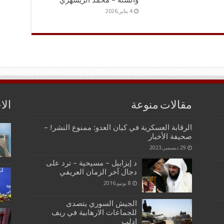
والسنة – محمد الريشهري
4 يناير,2026
مقالات منوعة
الا
الرقابة العسكرية في كيان العدو: ممنوع النشر! –
صحيفة الأخبار
29 ديسمبر,2023
د إيزابيل – مسيحية – ترد على
دجال آخر الزمان العريفي
8 يونيو,2016
الجيش السوري يتصدى
للجماعات الارهابية في ريف
ادلب