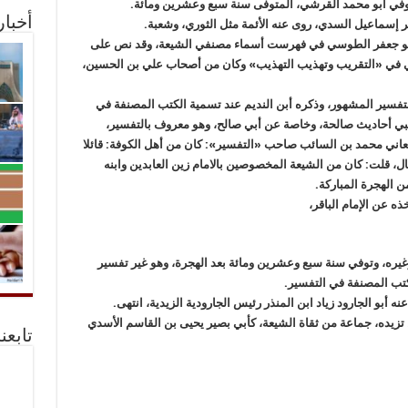
وفي أبو محمد القرشي، المتوفى سنة سبع وعشرين ومائة.
أخبا
 إسماعيل السدي، روى عنه الأئمة مثل الثوري، وشعبة.
 أبو جعفر الطوسي في فهرست أسماء مصنفي الشيعة، وقد نص على
ني في «التقريب وتهذيب التهذيب» وكان من أصحاب علي بن الحسين،
فسير المشهور، وذكره أبن النديم عند تسمية الكتب المصنفة في
لبي أحاديث صالحة، وخاصة عن أبي صالح، وهو معروف بالتفسير،
عاني محمد بن السائب صاحب «التفسير»: كان من أهل الكوفة: قائلا
ل، قلت: كان من الشيعة المخصوصين بالامام زين العابدين وابنه
ن الهجرة المباركة.
ذه عن الإمام الباقر،
يره، وتوفي سنة سبع وعشرين ومائة بعد الهجرة، وهو غير تفسير
لكتب المصنفة في التفسير.
 أبو الجارود زياد ابن المنذر رئيس الجارودية الزيدية، انتهى.
ل تزيده، جماعة من ثقاة الشيعة، كأبي بصير يحيى بن القاسم الأسدي
تابعن