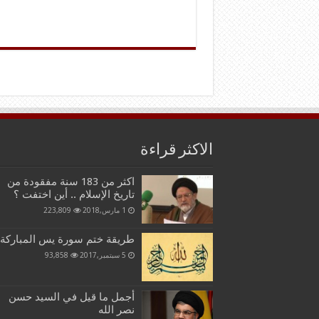
الاكثر قراءة
اكثر من 183 سنة مفقودة من
تاريخ الإسلام .. أين اختفت ؟
1 مارس,2018
223,809
طريقة ختم سورة يس المباركة
5 سبتمبر,2017
93,858
أجمل ما قيل في السيد حسن
نصر الله