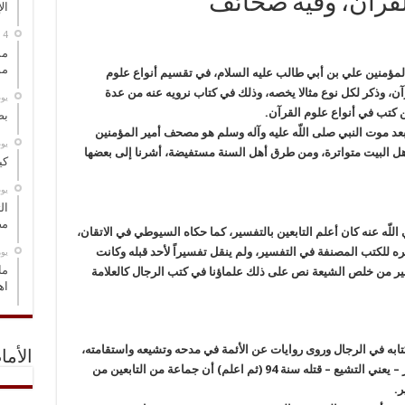
لقرآن، وفيه صحائف
ال
مس
مو
 المؤمنين علي بن أبي طالب عليه السلام، في تقسيم أنواع علوم
آن، وذكر لكل نوع مثالا يخصه، وذلك في كتاب نرويه عنه من عدة
‏ي
ن كتب في أنواع علوم القرآن.
بص
د موت النبي صلى اللّه عليه وآله وسلم هو مصحف أمير المؤمنين
‏ي
هل البيت متواترة، ومن طرق أهل السنة مستفيضة، أشرنا إلى بعضها
كي
‏ي
ال
مض
لّه عنه كان أعلم التابعين بالتفسير، كما حكاه السيوطي في الاتقان،
ه للكتب المصنفة في التفسير، ولم ينقل تفسيراً لأحد قبله وكانت
‏ي
ما
ير من خلص الشيعة نص على ذلك علماؤنا في كتب الرجال كالعلامة
اه
به في الرجال وروى روايات عن الأئمة في مدحه وتشيعه واستقامته،
الأما
قال وما كان سبب قتل الحجاج له إلا على هذا الأمر – يعني التشيع – قتله سنة 94 (ثم اعلم) أن جماعة من التابعين من
ر.