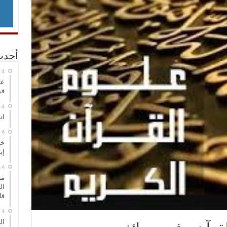
أحدث
عر
في
انطلاق
خط
إي
من
ال
قا
ال