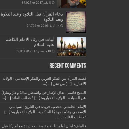
5 مايو,2017
87,027
دعاء القرآن قبل التلاوة وعند التلاوة
وبعد التلاوة
14 أبريل,2016
74,792
أبيات في رثاء الامام الكاظم
عليه السلام
10 ديسمبر,2017
59,854
Recent Comments
قضية المرأة بين الفكر الغربي والفكر الإسلامي - الولاية
الاخبارية: […] من نحن […]...
الشيخ قاسم: اتفاق الإطار في واشنطن مذلةٌ وعارٌ وتنازلٌ
عن السيادة - الولاية الاخبارية: […] *خطاب القائد […]...
الإمام الخامنئي شخصية فريدة في التاريخ السياسي
الإسلامي وقدّم نموذجًا للحاكمية - الولاية الاخبارية: […]
*خطاب القائد […]...
قاليباف: لبنان أولويتنا.. لا مفاوضات جديدة مع أميركا قبل