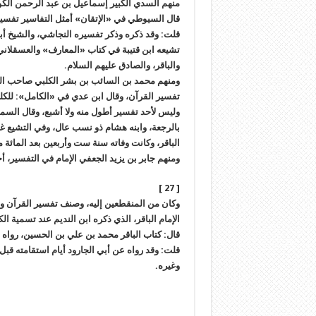
منهم السدي الكبير إسماعيل بن عبد الرحمن الك
قال السيوطي في «الإتقان» أمثل التفاسير تفسير
قلت: وقد ذكره وذكر تفسيره النجاشي، والشيخ
تشيعه ابن قتيبة في كتاب «المعارف» والعسقلا
والباقر، والصادق عليهم السلام.
ومنهم محمد بن السائب بن بشر الكلبي صاحب الت
تفسير القرآن، وقال ابن عدي في «الكامل»: للك
وليس لأحد تفسير أطول منه ولا أشبع، وقال السم
بالرجعة، وابنه هشام ذو نسب عال، وفي التشيع غا
الباقر، وكانت وفاته سنة ست وأربعين بعد المائة م
ومنهم جابر بن يزيد الجعفي الإمام في التفسير، أخ
[ 27 ]
وكان من المنقطعين إليه، وصنف تفسير القرآن وغ
الإمام الباقر، الذي ذكره ابن النديم عند تسمية ا
قال: كتاب الباقر محمد بن علي بن الحسين، رواه عنه
قلت: وقد رواه عن أبي الجارود أيام استقامته قب
وغيره.