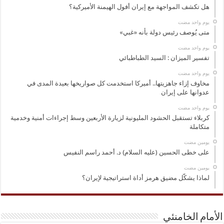
هل تكشف المواجهة مع إيران أفول الهيمنة الأميركية؟
‏يوم واحد مضت
متى يُوصف رئيس دولة بأنه «غبي»
‏يوم واحد مضت
تفسير الميزان : السيد الطباطبائي
‏يوم واحد مضت
مخاوف إزاء جاهزيتها.. أميركا استخدمت كل صواريخها بعيدة المدى في
عدوانها على إيران
‏يوم واحد مضت
كربلاء تستقبل الحشود المليونية لزيارة الأربعين وسط إجراءات أمنية وخدمية
متكاملة
‏يومين مضت
على خطى الحسين (عليه السلام) د. أحمد راسم النفيس
‏يومين مضت
لماذا يشكّل مضيق هرمز أداة استراتيجية لإيران؟
الأمام الخامنئي