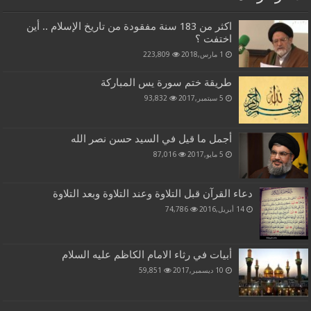
اكثر من 183 سنة مفقودة من تاريخ الإسلام .. أين
اختفت ؟
1 مارس,2018
223,809
طريقة ختم سورة يس المباركة
5 سبتمبر,2017
93,832
أجمل ما قيل في السيد حسن نصر الله
5 مايو,2017
87,016
دعاء القرآن قبل التلاوة وعند التلاوة وبعد التلاوة
14 أبريل,2016
74,786
أبيات في رثاء الامام الكاظم عليه السلام
10 ديسمبر,2017
59,851