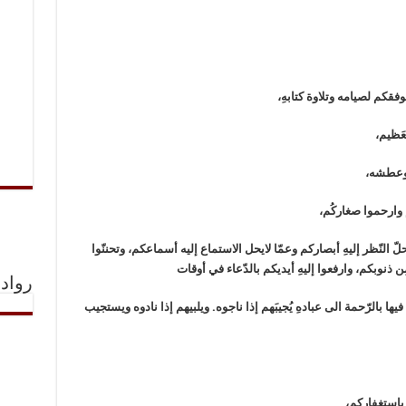
فقكم لصيامه وتلاوة كتابهِ،
عَظيم،
 وعطشه،
 وارحموا صغاركُم،
 النّظر إليهِ أبصاركم وعمّا لايحل الاستماع إليه أسماعكم، وتحننّوا
ِن ذنوبكم، وارفعوا إليهِ أيديكم بالدّعاء في أوقات
رواد 
يها بالرّحمة الى عبادهِ يُجيبَهم إذا ناجوه. ويلبيهم إذا نادوه ويستجيب
 باستغفاركم،