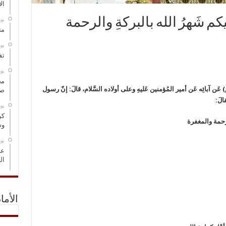
ال
إليكم شَهرُ الله بالبركةِ والرحمة
‏ي
مت
‏ي
تف
‏ي
مخ
ن آبائِه عَن أمير المُؤمنين عَليهِ وعلى أولاده السَّلام، قالَ: إنّ رسول
صو
الَ:
‏ي
كر
والرحمة والمغفرة
وس
‏ي
عل
ال
الأما