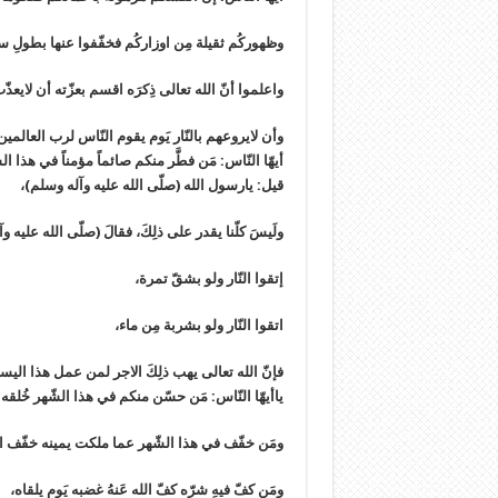
وظهوركُم ثقيلة مِن اوزاركُم فخفّفوا عنها بطولِ 
واعلموا أنّ الله تعالى ذِكرَه اقسم بعزّته أن لايعذّ
وأن لايروعهم بالنّار يَوم يقوم النّاس لرب العالمين
أيهّا النّاس: مَن فطَّر منكم صائماً مؤمناً في هذا ال
قيل: يارسول الله (صلّى الله عليه وآله وسلم)،
ولَيسَ كلّنا يقدر على ذلِكَ، فقالَ (صلّى الله عليه و
إتقوا النّار ولو بشقّ تمرة،
اتقوا النّار ولو بشربة مِن ماء،
فإنّ الله تعالى يهب ذلِكَ الاجر لمن عمل هذا اليسير 
ياأيهّا النّاس: مَن حسّن منكم في هذا الشّهر خُلقه كان
ومَن خفّف في هذا الشّهر عما ملكت يمينه خفّف الل
ومَن كفّ فيهِ شرّه كفّ الله عَنهُ غضبه يَوم يلقاه،