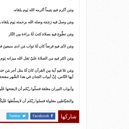
ومَن أكرم فيهِ يتيماً أكرمه الله يَوم يلقاه،
ومَن وصلَ فيه رَحِمَه وصله الله برحمته يَوم يلقاه و
ومَن تطّوع فيهِ بصلاة كتبَ لَهُ براءة مِن النّار
ومَن ادّى فيهِ فرضاً كان لَهُ ثواب مَن ادى سبعينَ
ومَن اكثر فيهِ من الصلاة عليّ ثقل الله ميزانه يَوم
ومَن تلا فيهِ آية مِن القرآن كانَ لَهُ مثل أجر مَن خ
أيها النّاس، إنّ أبواب الجنان في هذا الشّهر مفتحة ف
وأبواب النيران مغلقة فسلُوا ربّكم أن لايفتحها عَلَ
والشيّاطين مغلولة فسلوا ربّكم أن لايسلّطها عَلَيك
Twitter
Facebook
شاركها