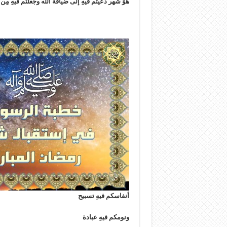
هُوَ شَهر دعيتم فيهِ إلى ضيافة الله وجُعلتم فيهِ مِن
أنفاسكم فيهِ تسبيح
ونومكم فيهِ عبادة