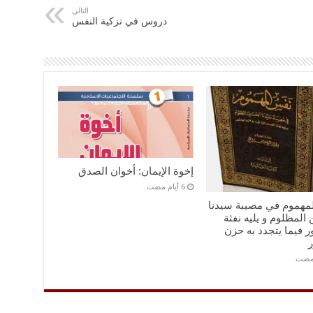
التالي
دروس في تزكية النفس
إخوة الإيمان: أخوان الصدق
مهموم في مصيبة سيدنا
المظلوم و يليه نفثة
 فيما يتجدد به حزن
ر