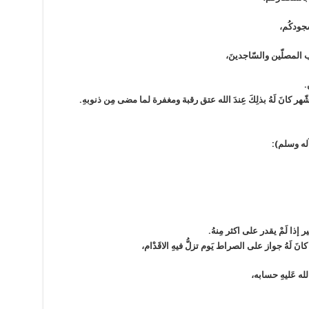
سجودكُم،
ب المصلّين والسّاجدينَ،
.
شّهر كانَ لَهُ بذلِكَ عِندَ الله عتق رقبة ومغفرة لما مضى مِن ذنوبهِ.
آله وسلم):
إذا لَمْ يقدر على اكثر مِنهُ.
َ لَهُ جواز على الصراط يَوم تزلُّ فيهِ الاقَدْام،
ه عَليهِ حسابه،