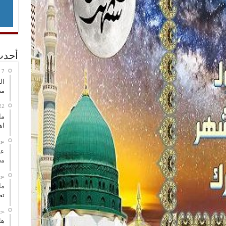
أحدث
ال
مض
ما
اه
‏ي
عل
مح
‏ي
ما
تص
‏ي
هل