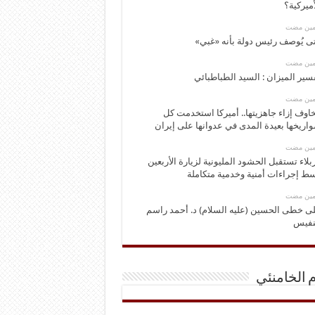
أميركية؟
ومين مضت
ى يُوصف رئيس دولة بأنه «غبي»
ومين مضت
سير الميزان : السيد الطباطبائي
ومين مضت
اوف إزاء جاهزيتها.. أميركا استخدمت كل
اريخها بعيدة المدى في عدوانها على إيران
ومين مضت
بلاء تستقبل الحشود المليونية لزيارة الأربعين
ط إجراءات أمنية وخدمية متكاملة
ومين مضت
ى خطى الحسين (عليه السلام) د. أحمد راسم
نفيس
م الخامنئي