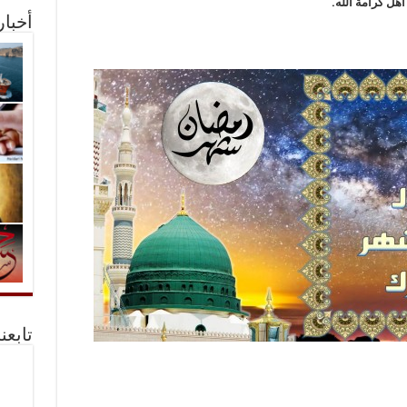
 أهْل كرامة الله.
أخبا
تابعن