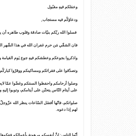
وعمَلكم فيهِ مقبُول
ودعاؤكُم فيه مستجاب,
فسلوا الله ربّكم بنيّات صادقة وقلوب طاهره أن يو
فان الشقّي مَن حرم غفران الله في هذا الشّهر ال
واذكروا بجوعكم وعطشكم فيهِ جوع يَوم القيامة
وتصدّقوا على فقرائكم ومساكينكم ووقرّوا كباركُم
وصلوا أرحامكم واحفظوا السنتكم وغضّوا عمّا لايحلّ
على أيتام النّاس يتحنّن على أيتامكم، وتوبوا إليهِ م
صلواتكم، فانّها أفضَل السّاعات ينظر الله عزّوجلّ ف
لهم إذا دعوه.
أيّها الناس: إنَّ أنفسكم مرهونة بأعمالكم ففكوها