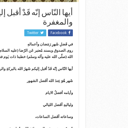
أيها النّاس إنّه قَدْ أقبل 
والمغفرة
Twitter
Facebook
في فَضلِ شَهرِ رَمَضان وأعمالهِ
روى الصدوق وبسند مُعتبر عَن الرّضا (عليه السلام) عَ
الله (صلّى الله عليه وآله وسلم) خطبنا ذات يَوم فق
أيها النّاس إنّه قَدْ أقبل إليكم شَهرُ الله بالبركةِ 
شَهر هُوَ عِندَ الله أفَضل الشهور
وأيامه أفضلُ الايام
ولياليهِ أفَضل الليالي
وساعاته أفَضل الساعات،